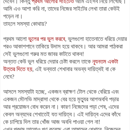
দেবেন। কিন্তু
প্রথম আলোর সাইটেও
আমি এইসব নিয়ে লিখেছি।
আমি এও আশা করি না, তাদের নিজের সাইটের লেখা তারা কেউই
পড়েন না।
তাহলে সমস্যা কোথায়?
প্রথম আলো
ভুলের পর ভুল করবে
, ভুলগুলো হাতেনাতে ধরিয়ে দেয়ার
পরও আকাশপানে তাকিয়ে উদাস হয়ে থাকবে। আর আমরা পাঠকরা
সেই ভুলগুলো গরুর মত জাবর কাটতে থাকব!
অন্তত কেউ ভুল ধরিয়ে দেয়ার চেষ্টা করলে তাকে
ন্যূনতম একটা
উত্তর দিতে হয়
, এই ভব্যতা শেখাবার অভব্য দায়িত্বই বা কে
নেবে?
আসলে সমস্যাটা হচ্ছে, একজন ব্রাক্ষণ টোল থেকে বেরিয়ে এবং
একজন মৌলভি মাদ্রাসা থেকে বের হয়ে মৃত্যুর আগঅবধি পড়ার
আর প্রয়োজন বোধ করেন না। কারণ নিজেদের পড়া শেষ, এদের
কেবল অন্যদের শেখাতেই যত দায়িত্ব। এই দায়িত্ব এদের কাঁধে
কে চাপিয়ে দিল তার খোঁজ আজ অবধি পাওয়া গেল না!
এখন প্রথম আলোও পণ করেছে এরা আমাদের শেখাবে, নিজেদের