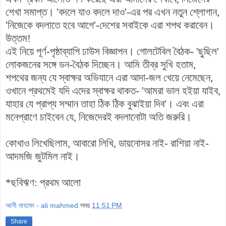
শেখা সমাপ্ত। 'বদলে যাও বদলে দাও'-এর পর এখন নতুন শ্লোগান,
'নিজেকে বদলাতে হবে আগে'-দেশের সবাইকে এরা শপথ করাবেন।
উত্তম!
এই নিয়ে পূর্ণ-পৃষ্ঠাব্যাপি ঢাউস বিজ্ঞাপন। গোলটেবিল বৈঠক- 'ছুছিল'
লোকজনের সঙ্গে ডন-বৈঠক দিচ্ছেন। আমি তীব্র সুখি হতাম,
শপথের জন্য যে স্বাক্ষর অভিযানে এরা আদা-জল খেয়ে নেমেছেন,
ওখানে প্রথমেই যদি এদের স্বাক্ষর থাকত- 'আমরা ভাল হইয়া যাইব,
যাহার যে প্রাপ্য সম্মান তাহা ঠিক ঠিক বুঝাইয়া দিব'। এবং এরা
মনেপ্রাণে চাইবেন যে, নিজেদেরই বদলানোটা অতি জরুরি।
কোখাও লিখেছিলাম, আবারো লিখি, ডায়নোসর নাই- রাশিয়া নাই-
আদমজি জুটমিল নাই।
*ছবিঋণ: প্রথম আলো
আলী মাহমেদ - ali mahmed
সময়
11:51 PM
Share