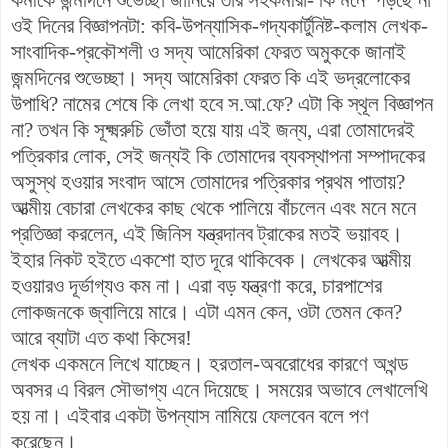
ওই দিনের বিজ্ঞাপনটা: কবি-উপন্যাসিক-গদ্যকার্টুনিষ্ট-কলাম লেখক-
সাংবাদিক-প্রকৌশলী ও সদ্য আমেরিকা ফেরত অমুককে জানাই
জন্মদিনের শুভেচ্ছা। সদ্য আমেরিকা ফেরত কি এই ভদ্রলোকের
উপাধি? নামের শেষে কি লেখা হবে স.আ.ফে? এটা কি স্থূল বিজ্ঞাপন
না? তখন কি সূক্ষ্মরুচি ভোঁতা হয়ে যায় এই জন্য, এরা তোমাদেরই
পত্রিকার লোক, সেই জন্যই কি তোমাদের ব্যবস্থাপনা সম্পাদকের
অসুস্থ হওয়ার সংবাদ আসে তোমাদের পত্রিকার প্রথম পাতায়?
আত্মীয় বেচারা লেখকের কাছ থেকে পালিয়ে বাঁচলেন এবং মনে মনে
প্রতিজ্ঞা করলেন, এই জিনিস যন্ত্রদানব ট্রাকের মতই ভয়াবহ।
ইহার নিকট হইতে একশো হাত দূরে থাকিবেক। লেখকের আত্মীয়
হওয়ারও দূর্ভাগ্যও কম না। এরা বড় যন্ত্রণা করে, চারপাশের
লোকজনকে জ্বালিয়ে মারে। এটা এমন কেন, ওটা তেমন কেন?
আরে ব্যাটা এত কথা কিসের!
লেখক একমনে লিখে যাচ্ছেন। হরতাল-অবরোধের কারণে অখন্ড
অবসর এ বিরল সৌভাগ্য এনে দিয়েছে। সময়ের অভাবে লেখালেখি
হয় না। এইবার একটা উপন্যাস নামিয়ে ফেলবেন বলে পণ
করেছেন।