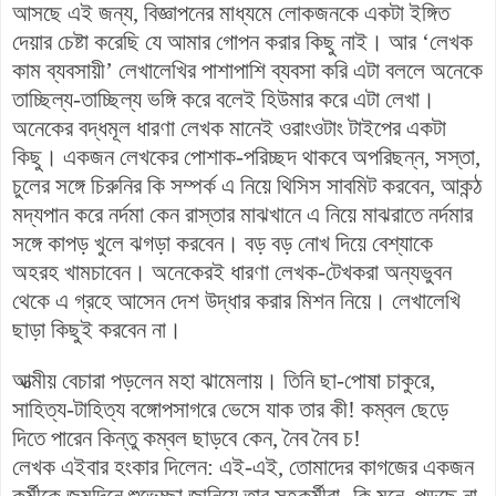
আসছে এই জন্য, বিজ্ঞাপনের মাধ্যমে লোকজনকে একটা ইঙ্গিত
দেয়ার চেষ্টা করেছি যে আমার গোপন করার কিছু নাই। আর ‘লেখক
কাম ব্যবসায়ী’ লেখালেখির পাশাপাশি ব্যবসা করি এটা বললে অনেকে
তাচ্ছিল্য-তাচ্ছিল্য ভঙ্গি করে বলেই হিউমার করে এটা লেখা।
অনেকের বদ্ধমূল ধারণা লেখক মানেই ওরাংওটাং টাইপের একটা
কিছু। একজন লেখকের পোশাক-পরিচ্ছদ থাকবে অপরিছন্ন, সস্তা,
চুলের সঙ্গে চিরুনির কি সম্পর্ক এ নিয়ে থিসিস সাবমিট করবেন, আকন্ঠ
মদ্যপান করে নর্দমা কেন রাস্তার মাঝখানে এ নিয়ে মাঝরাতে নর্দমার
সঙ্গে কাপড় খুলে ঝগড়া করবেন। বড় বড় নোখ দিয়ে বেশ্যাকে
অহরহ খামচাবেন। অনেকেরই ধারণা লেখক-টেখকরা অন্যভুবন
থেকে এ গ্রহে আসেন দেশ উদ্ধার করার মিশন নিয়ে। লেখালেখি
ছাড়া কিছুই করবেন না।
আত্মীয় বেচারা পড়লেন মহা ঝামেলায়। তিনি ছা-পোষা চাকুরে,
সাহিত্য-টাহিত্য বঙ্গোপসাগরে ভেসে যাক তার কী! কম্বল ছেড়ে
দিতে পারেন কিন্তু কম্বল ছাড়বে কেন, নৈব নৈব চ!
লেখক এইবার হংকার দিলেন: এই-এই, তোমাদের কাগজের একজন
কর্মীকে জন্মদিনে শুভেচ্ছা জানিয়ে তার সহকর্মীরা- কি মনে পড়ছে না