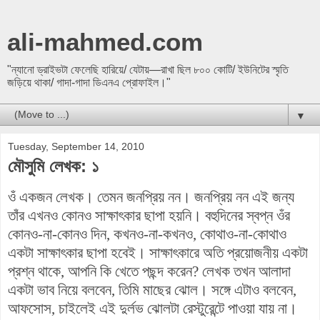
ali-mahmed.com
"ন্যানো ড্রাইভটা ফেলেছি হারিয়ে/ যেটায়—রাখা ছিল ৮০০ কোটি/ ইউনিটের স্মৃতি
জড়িয়ে থাকা/ গাদা-গাদা ডিএনএ প্রোফাইল।"
▼
Tuesday, September 14, 2010
মৌসুমি লেখক: ১
ওঁ একজন লেখক। তেমন জনপ্রিয় নন। জনপ্রিয় নন এই জন্য
তাঁর এখনও কোনও সাক্ষাৎকার ছাপা হয়নি। বহুদিনের স্বপ্ন ওঁর
কোনও-না-কোনও দিন, কখনও-না-কখনও, কোথাও-না-কোথাও
একটা সাক্ষাৎকার ছাপা হবেই। সাক্ষাৎকারে অতি প্রয়োজনীয় একটা
প্রশ্ন থাকে, আপনি কি খেতে পছন্দ করেন? লেখক তখন আলাদা
একটা ভাব নিয়ে বলবেন, তিমি মাছের ঝোল। সঙ্গে এটাও বলবেন,
আফসোস, চাইলেই এই দুর্লভ ঝোলটা রেস্টুরেন্টে পাওয়া যায় না।