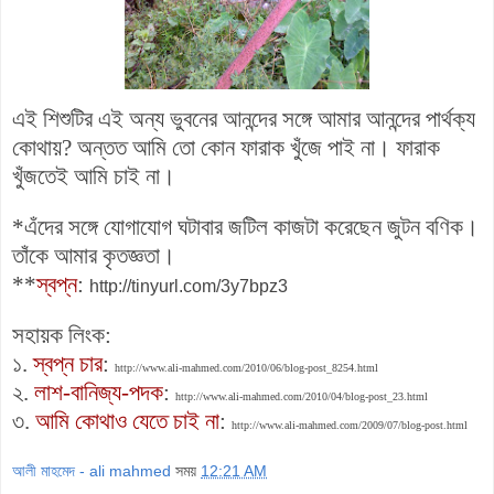
এই শিশুটির এই অন্য ভুবনের আনন্দের সঙ্গে আমার আনন্দের পার্থক্য
কোথায়? অন্তত আমি তো কোন ফারাক খুঁজে পাই না। ফারাক
খুঁজতেই আমি চাই না।
*এঁদের সঙ্গে যোগাযোগ ঘটাবার জটিল কাজটা করেছেন জুটন বণিক।
তাঁকে আমার কৃতজ্ঞতা।
**
স্বপ্ন
:
http://tinyurl.com/3y7bpz3
সহায়ক লিংক:
১.
স্বপ্ন চার
:
http://www.ali-mahmed.com/2010/06/blog-post_8254.html
২.
লাশ-বানিজ্য-পদক
:
http://www.ali-mahmed.com/2010/04/blog-post_23.html
৩.
আমি কোথাও যেতে চাই না
:
http://www.ali-mahmed.com/2009/07/blog-post.html
আলী মাহমেদ - ali mahmed
সময়
12:21 AM