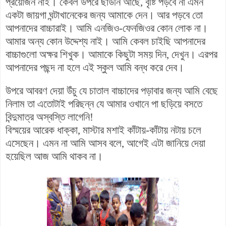
প্রয়োজন নাই। কেবল উপরে ছাউনি আছে, বৃষ্টি পড়বে না এমন
একটা জায়গা ঘন্টাখানেকের জন্য আমাকে দেন। আর পড়বে তো
আপনাদের বাচ্চারাই। আমি এনজিও-ফেনজিওর কোন লোক না।
আমার অন্য কোন উদ্দেশ্য নাই। আমি কেবল চাইছি আপনাদের
বাচ্চাগুলো অক্ষর শিখুক। আমাকে কিছুটা সময় দিন, দেখুন। এরপর
আপনাদের পছন্দ না হলে এই স্কুল আমি বন্ধ করে দেব।
উপরে আবরণ দেয়া উঁচু
যে
চাতাল বাচ্চাদের পড়াবার জন্য আমি বেছে
নিলাম তা এতোটাই পরিছন্ন যে আমার ওখানে পা ছড়িয়ে বসতে
বিন্দুমাত্র অস্বস্তি লাগেনি!
বিস্ময়ের আরেক ধাক্কা, মাস্টার মশাই কাঁটায়-কাঁটায় নটায় চলে
এসেছেন। এমন না আমি আসব বলে, আগেই এটা জানিয়ে দেয়া
হয়েছিল আজ আমি থাকব না।