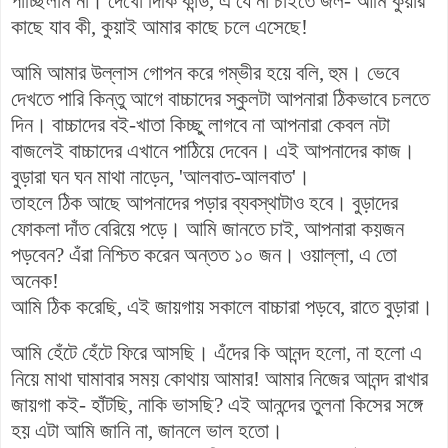
পাচ্ছিলাম না। দেখো দিকি কান্ড, এ যে না চাইতে জল- আমি কুয়ার
কাছে যাব কী, কুয়াই আমার কাছে চলে এসেছে!
আমি আমার উল্লাস গোপন করে গম্ভীর হয়ে বলি, হুম। ভেবে
দেখতে পারি কিন্তু আগে বাচ্চাদের স্কুলটা আপনারা ঠিকভাবে চলতে
দিন। বাচ্চাদের বই-খাতা কিচ্ছু লাগবে না আপনারা কেবল নটা
বাজলেই বাচ্চাদের এখানে পাঠিয়ে দেবেন। এই আপনাদের কাজ।
বুড়ারা ঘন ঘন মাথা নাড়েন, 'আলবাত-আলবাত'।
তাহলে ঠিক আছে আপনাদের পড়ার ব্যবস্থাটাও হবে। বুড়াদের
ফোকলা দাঁত বেরিয়ে পড়ে। আমি জানতে চাই, আপনারা কয়জন
পড়বেন? এঁরা নিশ্চিত করেন অন্তত ১০ জন। ওয়াল্লা, এ তো
অনেক!
আমি ঠিক করেছি, এই জায়গায় সকালে বাচ্চারা পড়বে, রাতে বুড়ারা।
আমি হেঁটে হেঁটে ফিরে আসছি। এঁদের কি আনন্দ হলো, না হলো এ
নিয়ে মাথা ঘামাবার সময় কোথায় আমার! আমার নিজের আনন্দ রাখার
জায়গা কই- হাঁটছি, নাকি ভাসছি? এই আনন্দের তুলনা কিসের সঙ্গে
হয় এটা আমি জানি না, জানলে ভাল হতো।