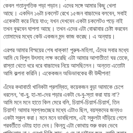
কেবল গতানুগতিক পড়া পড়ান। এদের সঙ্গে আমার কিছু খেলা
আছে। একদিন ১৬টা চকলেট রেখে ১৫জন বাচ্চাদের বলবেন, সবাই
একেকটা করে নিয়ে যাও; যখন দেখবেন একটা চকলেটও পড়ে নাই
তখন বুঝবেন ঘাপলা আছে। তখন এদের এটা বোঝাবার চেষ্টা করবেন
তোমাদের মধ্যে কেউ একজন মন্দ কাজ করেছ। এ অন্যায়।
এরপর আমার বিস্ময়ের শেষ ধাক্কা! পুরুষ-মহিলা, এঁদের সবার মধ্যে
আমি যে বিপুল উৎসাহ লক্ষ করেছি এটা আমার আশাতীত! ঘর তেকে,
রাস্তা থেতে ধরে ধরে বাচ্চাদের নিয়ে আসছিলেন। অন্তত এতোটা
আমি কল্পনা করিনি। একেকজন অভিভাবকের কী উদ্দীপনা!
এঁদের কথাবার্তা খানিকটা প্রলম্বিত, কয়েকজন বুড়া আমাকে চেপে
ধরলেন, 'বা-বু, হা-মা-দের পড়ার একটা বে-বু-স্তা করা যায় না'?
আমি মনে মনে হাতে কিল মেরে বলি, চিয়ার্স-চিয়ার্স-চিয়ার্স, তিন
চিয়ার্স! আমার স্বপ্নগুচ্ছের মধ্যে এটাও ছিল, বয়স্কদের জন্যও
একটা স্কুল করা। মনে মনে ভাবছিলাম, এই স্কুলটা দাঁড়িয়ে গেলে
পরবর্তীতে ওটায় হাত দেব। কিন্তু এটা কোথায় শুরু করব ভেবে