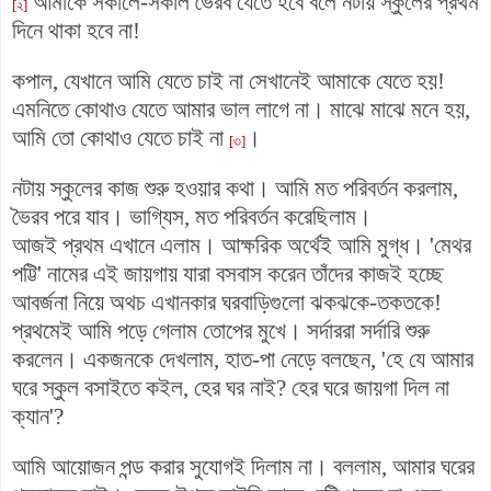
আমাকে সকালে-সকাল ভৈরব যেতে হবে বলে নটায় স্কুলের প্রথম
[২]
দিনে থাকা হবে না!
কপাল, যেখানে আমি যেতে চাই না সেখানেই আমাকে যেতে হয়!
এমনিতে কোথাও যেতে আমার ভাল লাগে না। মাঝে মাঝে মনে হয়,
আমি তো কোথাও যেতে চাই না
।
[৩]
নটায় স্কুলের কাজ শুরু হওয়ার কথা। আমি মত পরিবর্তন করলাম,
ভৈরব পরে যাব। ভাগ্যিস, মত পরিবর্তন করেছিলাম।
আজই প্রথম এখানে এলাম। আক্ষরিক অর্থেই আমি মুগ্ধ। 'মেথর
পট্টি' নামের এই জায়গায় যারা বসবাস করেন তাঁদের কাজই হচ্ছে
আবর্জনা নিয়ে অথচ এখানকার ঘরবাড়িগুলো ঝকঝকে-তকতকে!
প্রথমেই আমি পড়ে গেলাম তোপের মুখে। সর্দাররা সর্দারি শুরু
করলেন। একজনকে দেখলাম, হাত-পা নেড়ে বলছেন, 'হে যে আমার
ঘরে স্কুল বসাইতে কইল, হের ঘর নাই? হের ঘরে জায়গা দিল না
ক্যান'?
আমি আয়োজন পন্ড করার সুযোগই দিলাম না। বললাম, আমার ঘরের