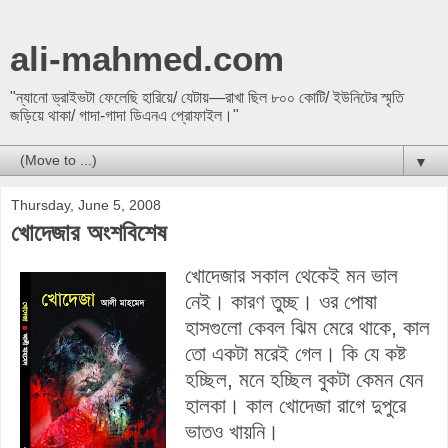
ali-mahmed.com
"ন্যানো ড্রাইভটা ফেলেছি হারিয়ে/ যেটায়—রাখা ছিল ৮০০ কোটি/ ইউনিটের স্মৃতি
জড়িয়ে থাকা/ গাদা-গাদা ডিএনএ প্রোফাইল।"
▼
Thursday, June 5, 2008
খোদেজার অংশবিশেষ
খোদেজার সকাল থেকেই মন ভাল
নেই। কারণ তুচ্ছ। ওর পোষা
হাসগুলো কেবল ঝিম মেরে থাকে, কাল
তো একটা মরেই গেল। কি যে কষ্ট
হচ্ছিল, মনে হচ্ছিল বুকটা কেমন যেন
হালকা। কাল খোদেজা রাগে দুপুরে
ভাতও খায়নি।