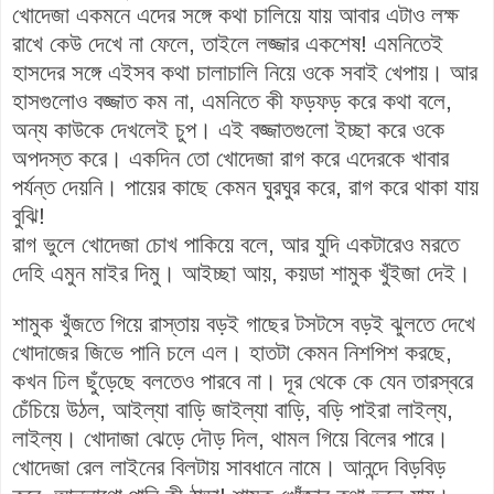
খোদেজা একমনে এদের সঙ্গে কথা চালিয়ে যায় আবার এটাও লক্ষ
রাখে কেউ দেখে না ফেলে, তাইলে লজ্জার একশেষ! এমনিতেই
হাসদের সঙ্গে এইসব কথা চালাচালি নিয়ে ওকে সবাই খেপায়। আর
হাসগুলোও বজ্জাত কম না, এমনিতে কী ফড়ফড় করে কথা বলে,
অন্য কাউকে দেখলেই চুপ। এই বজ্জাতগুলো ইচ্ছা করে ওকে
অপদস্ত করে। একদিন তো খোদেজা রাগ করে এদেরকে খাবার
পর্যন্ত দেয়নি। পায়ের কাছে কেমন ঘুরঘুর করে, রাগ করে থাকা যায়
বুঝি!
রাগ ভুলে খোদেজা চোখ পাকিয়ে বলে, আর যুদি একটারেও মরতে
দেহি এমুন মাইর দিমু। আইচ্ছা আয়, কয়ডা শামুক খুঁইজা দেই।
শামুক খুঁজতে গিয়ে রাস্তায় বড়ই গাছের টসটসে বড়ই ঝুলতে দেখে
খোদাজের জিভে পানি চলে এল। হাতটা কেমন নিশপিশ করছে,
কখন ঢিল ছুঁড়েছে বলতেও পারবে না। দূর থেকে কে যেন তারস্বরে
চেঁচিয়ে উঠল, আইল্যা বাড়ি জাইল্যা বাড়ি, বড়ি পাইরা লাইল্য,
লাইল্য। খোদাজা ঝেড়ে দৌড় দিল, থামল গিয়ে বিলের পারে।
খোদেজা রেল লাইনের বিলটায় সাবধানে নামে। আনন্দে বিড়বিড়