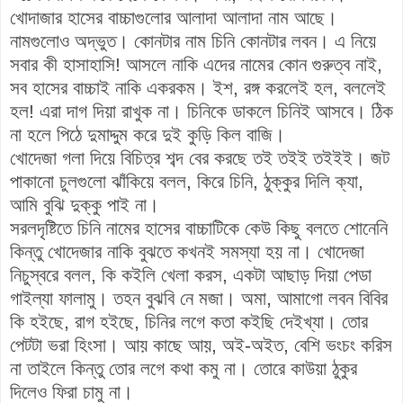
খোদাজার হাসের বাচ্চাগুলোর আলাদা আলাদা নাম আছে।
নামগুলোও অদ্ভুত। কোনটার নাম চিনি কোনটার লবন। এ নিয়ে
সবার কী হাসাহাসি! আসলে নাকি এদের নামের কোন গুরুত্ব নাই,
সব হাসের বাচ্চাই নাকি একরকম। ইশ, রঙ্গ করলেই হল, বললেই
হল! এরা দাগ দিয়া রাখুক না। চিনিকে ডাকলে চিনিই আসবে। ঠিক
না হলে পিঠে দুমাদ্দুম করে দুই কুড়ি কিল বাজি।
খোদেজা গলা দিয়ে বিচিত্র শব্দ বের করছে তই তইই তইইই। জট
পাকানো চুলগুলো ঝাঁকিয়ে বলল, কিরে চিনি, ঠুক্কুর দিলি ক্যা,
আমি বুঝি দুক্কু পাই না।
সরলদৃষ্টিতে চিনি নামের হাসের বাচ্চাটিকে কেউ কিছু বলতে শোনেনি
কিন্তু খোদেজার নাকি বুঝতে কখনই সমস্যা হয় না। খোদেজা
নিচুস্বরে বলল, কি কইলি খেলা করস, একটা আছাড় দিয়া পেডা
গাইল্যা ফালামু। তহন বুঝবি নে মজা। অমা, আমাগো লবন বিবির
কি হইছে, রাগ হইছে, চিনির লগে কতা কইছি দেইখ্যা। তোর
পেটটা ভরা হিংসা। আয় কাছে আয়, অই-অইত, বেশি ভংচং করিস
না তাইলে কিন্তু তোর লগে কথা কমু না। তোরে কাউয়া ঠুকুর
দিলেও ফিরা চামু না।