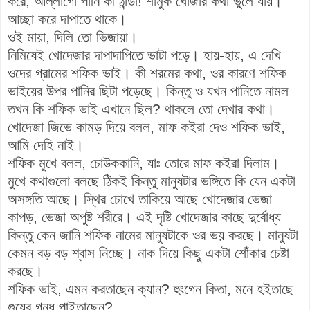
করে, আল্লাগো পানি কী ঠান্ডা! শামুক খোঁজার কথা ভুলে যায়।
আচ্ছা করে দাপাতে থাকে।
ওই মায়া, দিলি তো ভিজায়া।
নিমিষেই খোদেজার দাপাদাপিতে ভাটা পড়ে। হায়-হায়, এ দেখি
ওদের গ্রামের শফিক ভাই। কী শরমের কথা, ওর কারণে শফিক
ভাইয়ের উপর পানির ছিটা পড়েছে। কিন্তু ও যখন পানিতে নামল
তখন কি শফিক ভাই এখানে ছিল? থাকলে তো দেখার কথা।
খোদেজা জিভে কামড় দিয়ে বলল, মাফ কইরা দেও শফিক ভাই,
আমি দেহি নাই।
শফিক মুখে বলল, চোউককানি, যাঃ তোরে মাফ কইরা দিলাম।
মুখে কথাগুলো বলছে ঠিকই কিন্তু মানুষটার ভঙ্গিতে কি যেন একটা
অসঙ্গতি আছে। স্থির চোখে তাকিয়ে আছে খোদেজার ভেজা
কাপড়, ভেজা অপুষ্ট শরীরে। এই দৃষ্টি খোদেজার কাছে দুর্বোধ্য
কিন্তু কেন জানি শফিক নামের মানুষটাকে ওর ভয় করছে। মানুষটা
কেমন বড় বড় শ্বাস নিচ্ছে। নাক দিয়ে কিছু একটা শোঁকার চেষ্টা
করছে।
শফিক ভাই, এমন করতাছেন ক্যান? হুংগেন কিতা, মনে হইতাছে
গুয়ের গন্ধ পাইতাছেন?