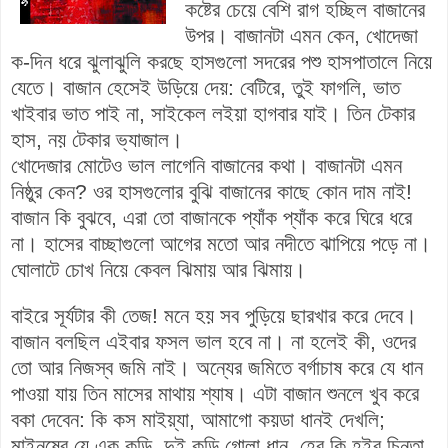
কষ্টের চেয়ে বেশি রাগ হচ্ছিল বাজানের
উপর। বাজানটা এমন কেন, খোদেজা
ক-দিন ধরে ঝুলাঝুলি করছে হাসগুলো সদরের পশু হাসপাতালে নিয়ে
যেতে। বাজান হেসেই উড়িয়ে দেয়: বেটিরে, তুই ফাগলি, ভাত
খাইবার ভাত পাই না, সাইকেল লইয়া হাগবার যাই। তিন টেকার
হাস, নয় টেকার ভ্যাজাল।
খোদেজার মোটেও ভাল লাগেনি বাজানের কথা। বাজানটা এমন
নিষ্ঠুর কেন? ওর হাসগুলোর বুঝি বাজানের কাছে কোন দাম নাই!
বাজান কি বুঝবে, এরা তো বাজানকে প্যাঁক প্যাঁক করে ঘিরে ধরে
না। হাসের বাচ্ছাগুলো আগের মতো আর নদীতে ঝাপিয়ে পড়ে না।
ঘোলাটে চোখ নিয়ে কেবল ঝিমায় আর ঝিমায়।
বাইরে সূর্যটার কী তেজ! মনে হয় সব পুড়িয়ে ছারখার করে দেবে।
বাজান বলছিল এইবার ফসল ভাল হবে না। না হলেই কী, ওদের
তো আর নিজস্ব জমি নাই। অন্যের জমিতে বর্গাচাষ করে যে ধান
পাওয়া যায় তিন মাসের মাথায় শ্যাষ। এটা বাজান শুনলে খুব করে
বকা দেবেন: কি কস মাইয়্যা, আমাগো কয়ডা ধানই দেখলি;
মাইনষের যে এক কুড়ি, দুই কুড়ি গোলা ধান, হের কি হইব চিন্তা