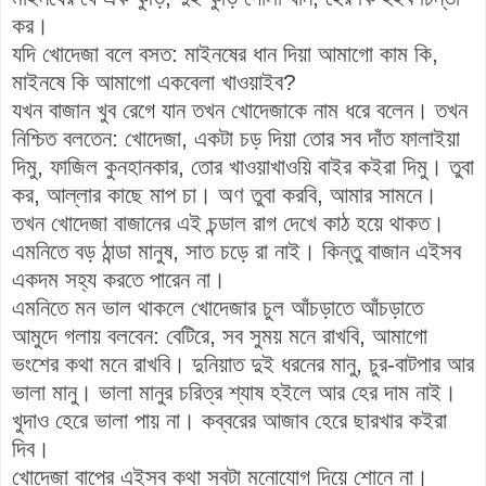
কর।
যদি খোদেজা বলে বসত: মাইনষের ধান দিয়া আমাগো কাম কি,
মাইনষে কি আমাগো একবেলা খাওয়াইব?
যখন বাজান খুব রেগে যান তখন খোদেজাকে নাম ধরে বলেন। তখন
নিশ্চিত বলতেন: খোদেজা, একটা চড় দিয়া তোর সব দাঁত ফালাইয়া
দিমু, ফাজিল কুনহানকার, তোর খাওয়াখাওয়ি বাইর কইরা দিমু। তুবা
কর, আল্লার কাছে মাপ চা। অণ তুবা করবি, আমার সামনে।
তখন খোদেজা বাজানের এই চন্ডাল রাগ দেখে কাঠ হয়ে থাকত।
এমনিতে বড় ঠান্ডা মানুষ, সাত চড়ে রা নাই। কিন্তু বাজান এইসব
একদম সহ্য করতে পারেন না।
এমনিতে মন ভাল থাকলে খোদেজার চুল আঁচড়াতে আঁচড়াতে
আমুদে গলায় বলবেন: বেটিরে, সব সুময় মনে রাখবি, আমাগো
ভংশের কথা মনে রাখবি। দুনিয়াত দুই ধরনের মানু, চুর-বাটপার আর
ভালা মানু। ভালা মানুর চরিত্র শ্যাষ হইলে আর হের দাম নাই।
খুদাও হেরে ভালা পায় না। কব্বরের আজাব হেরে ছারখার কইরা
দিব।
খোদেজা বাপের এইসব কথা সবটা মনোযোগ দিয়ে শোনে না।