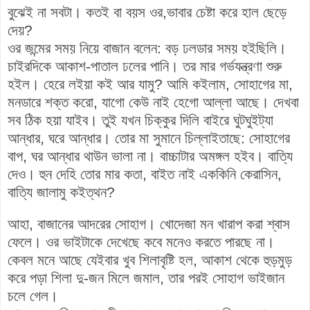
বুঝেই না সবটা। কতই বা বয়স ওর,ভাবার চেষ্টা করে হাল ছেড়ে
দেয়?
ওর জন্মের সময় নিয়ে বাজান বলেন: বড় ঢলডার সময় হইছিলি।
চাইরদিকে আকাশ-পাতাল ঢলের পানি। তর মার গর্ভযন্ত্রণা শুরু
হইল। হেরে লইয়া কই আর যামু? আমি কইলাম, সোহাগের মা,
মনডারে শক্ত করো, যাগো কেউ নাই হেগো আল্লা আছে। দেখবা
সব ঠিক হয়া যাইব। তুই যখন চিক্কুর দিলি বাইরে ঘুটঘুইট্যা
আন্ধার, ঘরে আন্ধার। তোর মা সুমানে চিল্লাইতাছে: সোহাগের
বাপ, ঘর আন্ধার থাউন ভালা না। বাচ্চাটার অমঙ্গল হইব। বাত্যি
দেও। হুন দেহি তোর মার কতা, বাইত নাই এককিনি কেরাসিন,
বাত্যি জালামু কইত্থন?
আহা, বাজানের আদরের সোহাগ। খোদেজা মন খারাপ করা শ্বাস
ফেলে। ওর ভাইটাকে দেখেছে কবে মনেও করতে পারছে না।
কেবল মনে আছে যেইবার খুব শিলাবৃষ্টি হল, আকাশ থেকে হুড়মুড়
করে পড়া শিলা দু-জন মিলে জমাল, তার পরই সোহাগ ভাইজান
চলে গেল।