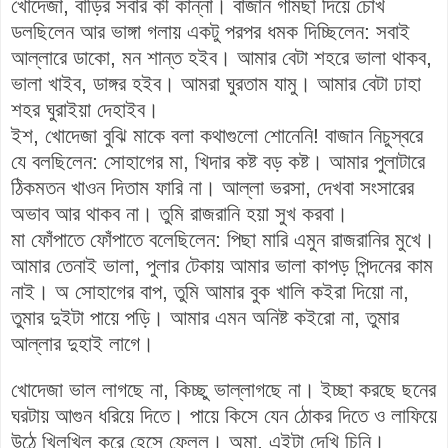
খোদেজা, বাড়ির সবার কী কান্না। বাজান গামছা দিয়ে চোখ
ডলছিলেন আর ভাঙ্গা গলায় একটু পরপর ধমক দিচ্ছিলেন: সবাই
আল্লারে ডাকো, মন শান্ত হইব। আমার বেটা শহরে ভালা থাকব,
ভালা খাইব, ডাঙ্গর হইব। আমরা ঘুরতাম যামু। আমার বেটা ঢাহা
শহর ঘুরাইয়া দেহাইব।
ইশ, খোদেজা বুঝি মাকে বলা কথাগুলো শোনেনি! বাজান নিচুস্বরে
যে বলছিলেন: সোহাগের মা, খিদার কষ্ট বড় কষ্ট। আমার পুলাটারে
ঠিকমতন খাওন দিতাম ফারি না। আল্লা ভরসা, দেখবা সংসারের
অভাব আর থাকব না। তুমি রাজরানি হয়া সুখ করবা।
মা ফোঁপাতে ফোঁপাতে বলেছিলেন: পিছা মারি এমুন রাজরানির মুখে।
আমার তেনাই ভালা, পুলার টেকায় আমার ভালা কাপড় পিন্দনের কাম
নাই। অ সোহাগের বাপ, তুমি আমার বুক খালি কইরা দিয়ো না,
তুমার দুইটা পায়ে পড়ি। আমার এমন অনিষ্ট কইরো না, তুমার
আল্লার দুহাই লাগে।
খোদেজা ভাল লাগছে না, কিচ্ছু ভাল্লাগছে না। ইচ্ছা করছে ছনের
ঘরটায় আগুন ধরিয়ে দিতে। পায়ে কিসে যেন ঠোকর দিতে ও লাফিয়ে
উঠে খিলখিল করে হেসে ফেলল। অমা, এইটা দেখি চিনি।