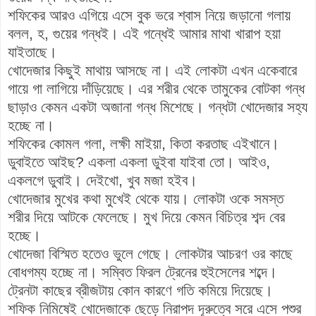
শফিকের আরও এগিয়ে এসে বুক ভরে শ্বাস নিয়ে জড়ানো গলায়
বলল, হ, গুয়ের গন্ধই। এই গন্ধেই আমার মাথা খারাপ হয়া
যাইতাছে।
খোদেজার কিছুই মাথায় আসছে না। এই লোকটা এখন একেবারে
গায়ে গা লাগিয়ে দাঁড়িয়েছে। এর শরীর থেকে তামুকের বোটকা গন্ধ
ছাড়াও কেমন একটা অজানা গন্ধ মিশেছে। গন্ধটা খোদেজার সহ্য
হচ্ছে না।
শফিকের কোমল গলা, লক্ষী মাইয়া, কিতা করতাছ এইখানে।
ডুবাইতে আইছ? একলা একলা ডুইবা যাইবা তো। আইও,
একলগে ডুবাই। দেইখো, খুব মজা হইব।
খোদেজার মুখের কথা মুখেই থেকে যায়। লোকটা ওকে সমস্ত
শরীর দিয়ে আটকে ফেলেছে। মুখ দিয়ে কেমন বিচিত্র শব্দ বের
হচ্ছে।
খোদেজা বিস্মিত হতেও ভুলে গেছে। লোকটার আচরণ ওর কাছে
বোধগম্য হচ্ছে না। সম্বিত ফিরল ট্রেনের হুইসেলের শব্দে।
ট্রেনটা কাছের ব্রীজটায় কোন কারণে গতি কমিয়ে দিয়েছে।
শফিক নিমিষেই খোদেজাকে ছেড়ে নিরাপদ দূরুত্বে সরে এসে পশুর