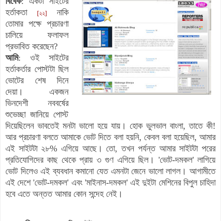
বিবেক
: একটা সাইটের
হর্তাকতা
নাকি
[২২]
তোমার পক্ষে প্রচারণা
চালিয়ে ফলাফল
প্রভাবিত করেছেন?
আমি
: ওই সাইটের
হর্তাকর্তার পোস্টটা ছিল
ভোটের শেষ দিনে
দেয়া। একজন
ভিনদেশী নববর্ষের
শুভেচ্ছা জানিয়ে পোস্ট
দিয়েছিলেন ভাবতেই মনটা ভালো হয়ে যায়। হোক ভুলভাল বাংলা, তাতে কী!
আর প্রচারণা বলতে আমাকে ভোট দিতে বলা হয়নি, কেবল বলা হয়েছিল, আমার
এই সাইটটা ২৮% এগিয়ে আছে। তো, তখন পর্যন্ত আমার সাইটটা পরের
প্রতিযোগিদের কাছ থেকে প্রায় ৩ গুণ এগিয়ে ছিল। 'ভোট-দমকল' লাগিয়ে
ভোট দিলেও এই ব্যবধান কমানো যেত এমনটা জেনে ভালো লাগল। আগামীতে
এই দেশে 'ভোট-দমকল' এবং 'মাইনাস-দমকল' এই দুইটা মেশিনের বিপুল চাহিদা
হবে এতে অন্তত আমার কোন সন্দেহ নেই।