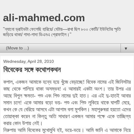
ali-mahmed.com
"ন্যানো ড্রাইভটা ফেলেছি হারিয়ে/ যেটায়—রাখা ছিল ৮০০ কোটি/ ইউনিটের স্মৃতি
জড়িয়ে থাকা/ গাদা-গাদা ডিএনএ প্রোফাইল।"
▼
Wednesday, April 28, 2010
বিবেকের সঙ্গে কথোপকথন
কপাল, একজন আমাকে হন্যে হয়ে খুঁজে বেড়াচ্ছে! বিবেক নামের এই জিনিসটার
কাছ থেকে পালিয়ে থাকা অসম্ভব! এ আমারই একটা অংশ। তার উপর এর
আছে বিপুল ক্ষমতা- পশু এবং শিশু নামের দুই হাত। এর এই দু-হাতই আবার
সমান চলে! একে আমার বড়ো ভয়- পশু এবং শিশু লুকিয়ে থাকে ঘাপটি মেরে,
কখন কে যে বেরিয়ে আসবে এটা আগাম বলা মুশকিল। মহাপুরুষরা হয়তো এদের
তোয়াক্কা করেন না কিন্তু অতি সাধারণ একজন আমার পক্ষে একে তাচ্ছিল্য
করার কোন উপায় নেই।
নিরুপায় আমি বিবেকের মুখোমুখি হই, ভয়ে-ভয়ে। আমি জানি এ আমাকে নিয়ে