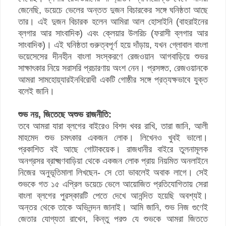
জেনেছি, ডয়েচে ভেলের অন্তত দুজন বিচারকের সঙ্গে ঘনিষ্ঠতা আছে
তার। এই দুজন বিচারক হলেন আমিরা আল হোসাইনি (বাহরাইনের
ব্লগার আর সাংবাদিক) এবং ক্লেয়ার উলরিচ (ফরাসী ব্লগার আর
সাংবাদিক)। এই ঘনিষ্ঠতা গুরুত্বপূর্ণ হয়ে দাঁড়ায়, যখন গ্লোবাল বাংলা
ভয়েসেসের দীনহীন বাংলা সংস্করণে রেজওয়ান আগবাড়িয়ে শুভর
সাক্ষাৎকার নিয়ে সরাসরি প্রচারণায় অংশ নেন। প্রসঙ্গত, রেজওয়ানকে
আমরা সামহোয়্যারইনবিরোধী একটি গোষ্ঠীর সঙ্গে প্রত্যক্ষভাবে যুক্ত
বলেই জানি।
শুভ নয়, জিতেছে অশুভ রাজনীতি:
তবে আমরা যারা ব্লগের বাইরেও বিশদ খবর রাখি, তারা জানি, আলী
মাহমেদ শুভ চমৎকার একজন লোক। লিখেনও খুবই ভালো।
প্রকাশিত বই আছে গোটাকয়েক। রাজধানীর বাইরে তুলনামূলক
অনগ্রসর ব্রাক্ষ্মণবাড়িয়া থেকে একজন লোক প্রায় নিয়মিত অনলাইনে
নিজের অনুভূতিমালা লিখছেন- সে তো ভাবলেই অবাক লাগে। সেই
শুভকে গত ১৫ এপ্রিল ডয়েচে ভেলে আয়োজিত প্রতিযোগিতায় সেরা
বাংলা ব্লগের পুরস্কারটি পেতে দেখে আনন্দিত হয়েছি অবশ্যই।
অন্তর থেকে তাকে অভিনন্দন জানাই। আমি জানি, শুভ নিজ গুণেই
জেতার যোগ্যতা রাখেন, কিন্তু পরশু যে শুভকে আমরা জিততে