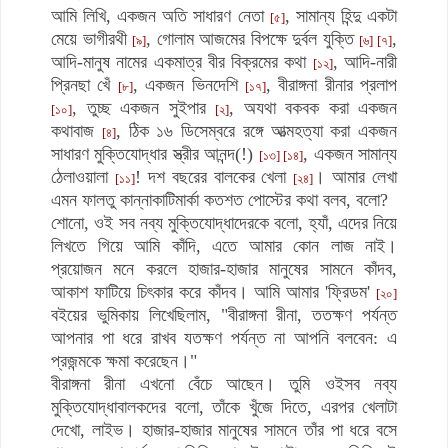
আমি লিখি,
একজন অতি সাধারণ নেতা
,
সামান্য হিন্দু একটা
[৫]
মেয়ে ভাগীরথী
,
গোলাম আজমের বিপক্ষে দুর্বল যুক্তি
,
[৯]
[৬] [৭]
আদি-মানুষ নামের একমাত্র বীর বিক্রমের কথা
, আদি-নারী
[১২]
প্রিনছা খেঁ
, একজন ভিনদেশি
, বীরাঙ্গনা রীনার প্রলাপ
[৮]
[১৭]
, তুচ্ছ একজন সুইপার
, অযথা বকবক করা একজন
[১০]
[২]
কথাবাজ
, ঠিক ১৬ ডিসেম্বরে রঙ্গে আত্মহত্যা করা একজন
[৪]
সাধারণ মুক্তিযোদ্ধার স্ত্রীর আনন্দ(!)
, একজন সামান্য
[১৩] [১৪]
ঠেলাওয়ালা
! দশ বছরের বালকের খেলা
। আমার লেখা
[১১]
[২৪]
এমন ফালতু কান্নাকাটিমার্কা কতশত পোস্টের কথা বলব, বলো?
শোনো, ওই সব নব্য মুক্তিযোদ্ধাদেরকে বলো, হ্যাঁ, এদের নিয়ে
লিখতে গিয়ে আমি কাঁদি, এতে আমার কোন লাজ নাই।
প্রয়োজন মনে করলে হাজার-হাজার মানুষের সামনে কাঁদব,
আকাশ ফাটিয়ে চিৎকার করে কাঁদব। আমি আমার 'ফ্রিডম'
[২০]
বইয়ের ভুমিকায় লিখেছিলাম, "বীরাঙ্গনা রীনা, ততক্ষণ পর্যন্ত
আপনার পা ধরে রাখব যতক্ষণ পর্যন্ত না আপনি বলবেন: এ
প্রজন্মকে ক্ষমা করেছেন।"
বীরাঙ্গনা রীনা এখনো বেঁচে আছেন। তুমি ওইসব নব্য
মুক্তিযোদ্ধাবালকদের বলো, তাঁকে খুঁজে দিতে, এরপর খেলাটা
দেখো, লাইভ। হাজার-হাজার মানুষের সামনে তাঁর পা ধরে বসে