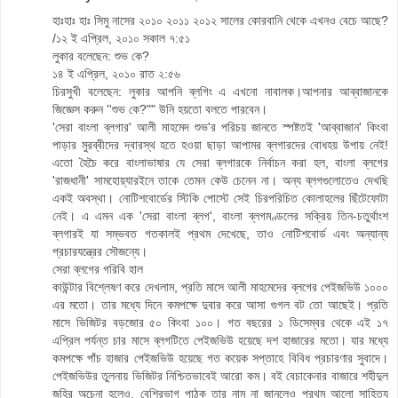
হাঃহাঃ হাঃ সিমু নাসের ২০১০ ২০১১ ২০১২ সালের কোরবানি থেকে এখনও বেচে আছে?
/১২ ই এপ্রিল, ২০১০ সকাল ৭:৫১
লুকার বলেছেন: শুভ কে?
১৪ ই এপ্রিল, ২০১০ রাত ২:৫৬
চিরসুখী বলেছেন: লুকার আপনি ব্লগিং এ এখনো নাবালক।আপনার আব্বাজানকে
জিজ্ঞেস করুন ''শুভ কে?"" উনি হয়তো বলতে পারবেন।
'সেরা বাংলা ব্লগার' আলী মাহমেদ শুভ'র পরিচয় জানতে স্পষ্টতই 'আব্বাজান' কিংবা
পাড়ার মুরব্বীদের দ্বারস্থ হতে হওয়া ছাড়া আপামর ব্লগারদের বোধহয় উপায় নেই!
এতো হৈচৈ করে বাংলাভাষার যে সেরা ব্লগারকে নির্বাচন করা হল, বাংলা ব্লগের
'রাজধানী' সামহোয়্যারইনে তাকে তেমন কেউ চেনেন না। অন্য ব্লগগুলোতেও দেখছি
একই অবস্থা। নোটিশবোর্ডের স্টিকি পোস্টে সেই চিরপরিচিত কোলাহলের ছিঁটেফোটা
নেই। এ এমন এক 'সেরা বাংলা ব্লগ', বাংলা ব্লগমণ্ডলের সক্রিয় তিন-চতুর্থাংশ
ব্লগারই যা সম্ভবত গতকালই প্রথম দেখেছে, তাও নোটিশবোর্ড এবং অন্যান্য
প্রচারযন্ত্রের সৌজন্যে।
সেরা ব্লগের গরিবি হাল
কাউন্টার বিশ্লেষণ করে দেখলাম, প্রতি মাসে আলী মাহমেদের ব্লগের পেইজভিউ ১০০০
এর মতো। তার মধ্যে দিনে কমপক্ষে দুবার করে আসা গুগল বট তো আছেই। প্রতি
মাসে ভিজিটর বড়জোর ৫০ কিংবা ১০০। গত বছরের ১ ডিসেম্বর থেকে এই ১৭
এপ্রিল পর্যন্ত চার মাসে ব্লগটিতে পেইজভিউ হয়েছে দশ হাজারের মতো। যার মধ্যে
কমপক্ষে পাঁচ হাজার পেইজভিউ হয়েছে গত কয়েক সপ্তাহে বিবিধ প্রচারণার সুবাদে।
পেইজভিউর তুলনায় ভিজিটর নিশ্চিতভাবেই আরো কম। বই বেচাকেনার বাজারে শহীদুল
জহির অচেনা হলেও, বেশিরভাগ পাঠক তার নাম না জানলেও প্রথম আলো সাহিত্য