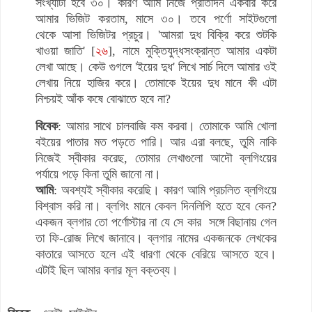
সংখ্যাটা হবে ৩০। কারণ আমি নিজে প্রতিদিন একবার করে
আমার ভিজিট করতাম, মাসে ৩০। তবে পর্ণো সাইটগুলো
থেকে আসা ভিজিটর প্রচুর। 'আমরা দুধ বিক্রি করে শুটকি
খাওয়া জাতি' [
২৬
], নামে মুক্তিযুদ্ধসংক্রান্ত আমার একটা
লেখা আছে। কেউ গুগলে 'ইয়ের দুধ' লিখে সার্চ দিলে আমার ওই
লেখায় নিয়ে হাজির করে। তোমাকে ইয়ের দুধ মানে কী এটা
নিশ্চয়ই আঁক কষে বোঝাতে হবে না?
বিবেক
: আমার সাথে চালবাজি কম করবা। তোমাকে আমি খোলা
বইয়ের পাতার মত পড়তে পারি। আর এরা বলছে, তুমি নাকি
নিজেই স্বীকার করেছ, তোমার লেখাগুলো আদৌ ব্লগিংয়ের
পর্যায়ে পড়ে কিনা তুমি জানো না।
আমি
: অবশ্যই স্বীকার করেছি। কারণ আমি প্রচলিত ব্লগিংয়ে
বিশ্বাস করি না। ব্লগিং মানে কেবল দিনলিপি হতে হবে কেন?
একজন ব্লগার তো পর্ণোস্টার না যে সে কার সঙ্গে বিছানায় গেল
তা ফি-রোজ লিখে জানাবে। ব্লগার নামের একজনকে লেখকের
কাতারে আসতে হলে এই ধারণা থেকে বেরিয়ে আসতে হবে।
এটাই ছিল আমার বলার মূল বক্তব্য।