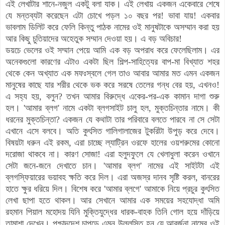
এই লেখাটার শানে-নজুল একটু বলা যাক। এই লেখায় একজন একেবারে শেষে
যে মন্তব্যটা করেছেন এটা চোখে পড়ল ১০ বছর পর! ভাবা যায়! একবার
ভাবলাম ডিলিট করে ফেলি কিন্তু পাঠক নামের ওই মানুষটাকে অসম্মান করা হয়
আর কিছু চুতিয়াদের অহেতুক সম্মান দেওয়া হয়। এ বড় অবিচার!
ডয়চে ভেলের ওই সম্মান পেয়ে আমি এক বড় অপরাধ করে ফেলেছিলাম। এর
অনেকগুলো কারণের এটাও একটা ছিল শিল্প-সাহিত্যের বাপ-মা বিখ্যাত শহর
থেকে কেন অখ্যাত এক মফঃস্বলে গেল তাও আবার আমার মত এমন একজন
মানুষের কাছে যার শরীর থেকে ভক করে সরষে তেলের গন্ধ বের হয়, এখনও!
এ সহ্য হয়, বলুন? তখন আমার বিরুদ্ধে একের-পর-এক কামান দাগা শুরু
হল। 'আমার ব্লগ' নামে একটা ব্লগসাইট চালু হল, মুক্তচিন্তার নামে। কী
ধরনের মুক্তচিন্তা? একজন যে কথাটা তার পরিবারে বলতে পারবে না সে সেটা
এখানে এসে বলবে। অতি কুৎসিত গালিগালাজের টুকরিটা উপুড় করে দেবে।
বিষয়টা ধরুন এই রকম, এরা চাচ্ছে ল্যাট্রিন ওরফে হালের ওয়শরুমের কোনো
দরোজা থাকবে না। কারণ সোজা! এরা হলুদফুলে যে খেলাধুলা করেন ওখানে
সেটা জনে-জনে দেখাতে চান। 'আমার ব্লগ' নামের এই সাইটটা এই
ব্লগস্ফিয়ারের ভয়াবহ ক্ষতি করে দিল। এরা অজস্র দানব সৃষ্টি করল, বানরের
হাতে ক্ষুর ধরিয়ে দিল। বিশেষ করে 'আমার ব্লগে' আমাকে নিয়ে প্রচুর কুৎসিত
লেখা ছাপা হতে থাকল। আর সেখানে আমার এক সময়ের সহযোদ্ধা অমি
রহমান পিয়াল মহোদয় যিনি মুক্তিযুদ্ধের ধারক-বাহক তিনি গোল হয়ে দাঁড়িয়ে
তামাশা দেখেন। পশ্চাদদেশ চাপড়ে এমন উল্লসিত হন যে আবর্জনা নামের ওই