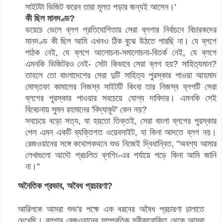
সাইটটা ভিজিট করেন তারা মূলত পড়ার জন্যই আসেন।'
কী ছিল মানদণ্ড?
ডয়েচে ভেলে ব্লগ প্রতিযোগিতায় সেরা ব্লগার নির্বাচনে বিচারকদের
মানদণ্ড কী ছিল আমি এখনও ঠিক বুঝে উঠতে পারছি না। যে ব্লগে
পাঠক নেই, যে ব্লগে আলোচনা-সমালোচনা-বিতর্ক নেই, যে ব্লগে
এমনকি ভিজিটরও নেই- সেটা কিভাবে সেরা ব্লগ হয়? সাহিত্যমান?
তাহলে তো বাংলাদেশের সেরা দুটি সাহিত্য পুরস্কার পাওয়া আহমাদ
মোস্তফা কামালের নিজস্ব সাইটটি কিংবা তার নিজস্ব ব্লগটি সেরা
ব্লগের পুরস্কার পাওয়ার সবচেয়ে যোগ্য দাবিদার। এমনকি সেই
বিবেচনায় সুমন রহমানের 'বিদ্যাকূট' কেন নয়?
সবচেয়ে বড়ো সত্য, যা হয়তো তিক্তই, সেরা বাংলা ব্লগের পুরস্কার
পেল এমন একটি ব্যক্তিগত ওয়েবসাইট, যা কিনা আদতে ব্লগ নয়।
রেজওয়ানের সঙ্গে কথোপকথনে শুভ নিজেই দ্বিধান্বিত, "অবশ্য আমার
লেখাগুলো আদৌ প্রচলিত ব্লগিং-এর পর্যায়ে পড়ে কিনা আমি জানি
না।"
অনৈতিক প্রভাব, অবৈধ প্রচারণা?
আরিলকে আমরা শুভ'র পক্ষে এক ধরনের অবৈধ প্রচারণা চালাতে
দেখেছি। ব্লগার রেজওয়ানের সাম্প্রতিক স্বীকারোক্তি থেকে আমরা