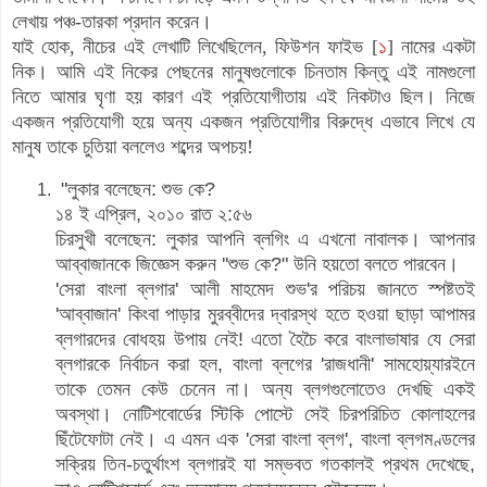
লেখায় পঞ্চ-তারকা প্রদান করেন।
যাই হোক, নীচের এই লেখাটি লিখেছিলেন, ফিউশন ফাইভ [
১
] নামের একটা
নিক। আমি এই নিকের পেছনের মানুষগুলোকে চিনতাম কিন্তু এই নামগুলো
নিতে আমার ঘৃণা হয় কারণ এই প্রতিযোগীতায় এই নিকটাও ছিল। নিজে
একজন প্রতিযোগী হয়ে অন্য একজন প্রতিযোগীর বিরুদ্ধে এভাবে লিখে যে
মানুষ তাকে চুতিয়া বললেও শব্দের অপচয়!
"লুকার বলেছেন: শুভ কে?
১৪ ই এপ্রিল, ২০১০ রাত ২:৫৬
চিরসুখী বলেছেন: লুকার আপনি ব্লগিং এ এখনো নাবালক। আপনার
আব্বাজানকে জিজ্ঞেস করুন ''শুভ কে?" উনি হয়তো বলতে পারবেন।
'সেরা বাংলা ব্লগার' আলী মাহমেদ শুভ'র পরিচয় জানতে স্পষ্টতই
'আব্বাজান' কিংবা পাড়ার মুরব্বীদের দ্বারস্থ হতে হওয়া ছাড়া আপামর
ব্লগারদের বোধহয় উপায় নেই! এতো হৈচৈ করে বাংলাভাষার যে সেরা
ব্লগারকে নির্বাচন করা হল, বাংলা ব্লগের 'রাজধানী' সামহোয়্যারইনে
তাকে তেমন কেউ চেনেন না। অন্য ব্লগগুলোতেও দেখছি একই
অবস্থা। নোটিশবোর্ডের স্টিকি পোস্টে সেই চিরপরিচিত কোলাহলের
ছিঁটেফোটা নেই। এ এমন এক 'সেরা বাংলা ব্লগ', বাংলা ব্লগমণ্ডলের
সক্রিয় তিন-চতুর্থাংশ ব্লগারই যা সম্ভবত গতকালই প্রথম দেখেছে,