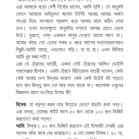
এরা আমাকে বড়ো বেশী নির্বোধ ভাবেন, আমি হাসি। যে মানুষটা
ফোনে আমাকে অভিনন্দন জানান তিনিই আবার আমার অর্জন
পাওয়া নিয়ে সংশয়তা প্রকাশ করে আমার নামে কঠিন লেখা
দেন। তখন মনশ্চক্ষুতে মানুষটার নগ্নতা আমার চোখে ভেসে
উঠে। বুঝলে, নগ্ন একজন মানুষ দেখতে ভালো লাগে না।
আমার কাছে তো এদের সবার ৪ বছর আগের মন্তব্যগুলোরও
প্রিন্ট-আউট আছে, ওগুলোও পড়ি। হা হা হা। এখন মিলিয়ে
আমি খুব মজা পাই।
এরা যে ট্রেনের যাত্রী, একদা সেই ট্রেনের আমিও ডেইলি
প্যাসেঞ্জার ছিলাম। একটা ট্রেনে বিচিত্রসব যাত্রী থাকেন, কেউ
কেউ আবার দেশ উদ্ধার করেন! কেউ কেউ উঠেই বই পড়তে
বসে যান কিন্তু কান তো আর বন্ধ থাকে না। কানপাকা ওষুধের
বিজ্ঞাপন কানে না-গিয়ে উপায় কী!
বিবেক
: যা প্রশ্ন করব তার উত্তর দেবে? বাড়তি কথা বন্ধ।
এরা বলছে, তোমার সাইট মাসে ৫০ জন থেকে ১০০ জন ভিজিট
করতেন? কথা সত্য?
আমি
: মিথ্যা। ৫০ জন ভিজিট করতেন এই হিসাবটা দেখছি এরা
অনেক আঁক কষে বের করেছেন। এ তো সোজা হিসাব। ৫০ না,