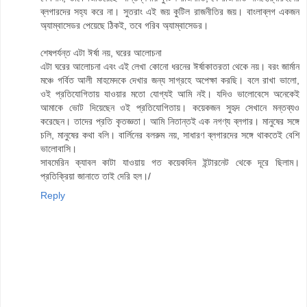
ব্লগারদের সহ্য করে না। সুতরাং এই জয় কুটিল রাজনীতির জয়। বাংলাব্লগ একজন
অ্যাম্বাসেডর পেয়েছে ঠিকই, তবে গরিব অ্যাম্বাসেডর।
শেষপর্যন্ত এটা ঈর্ষা নয়, ঘরের আলোচনা
এটা ঘরের আলোচনা এবং এই লেখা কোনো ধরনের ঈর্ষাকাতরতা থেকে নয়। বরং জার্মান
মঞ্চে গর্বিত আলী মাহমেদকে দেখার জন্য সাগ্রহে অপেক্ষা করছি। বলে রাখা ভালো,
ওই প্রতিযোগিতায় যাওয়ার মতো যোগ্যই আমি নই। যদিও ভালোবেসে অনেকেই
আমাকে ভোট দিয়েছেন ওই প্রতিযোগিতায়। কয়েকজন সুহৃদ সেখানে মন্তব্যও
করেছেন। তাদের প্রতি কৃতজ্ঞতা। আমি নিতান্তই এক নগণ্য ব্লগার। মানুষের সঙ্গে
চলি, মানুষের কথা বলি। বার্লিনের বলরুম নয়, সাধারণ ব্লগারদের সঙ্গে থাকতেই বেশি
ভালোবাসি।
সাবমেরিন ক্যাবল কাটা যাওয়ায় গত কয়েকদিন ইন্টারনেট থেকে দূরে ছিলাম।
প্রতিক্রিয়া জানাতে তাই দেরি হল।/
Reply