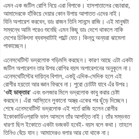
এমন এক জটিল রোগি নিয়ে এরা বিপাকে। হাসপাতালের বেচারারা,
আমাদেরকে হাঁকিয়ে দেয়ার কোন উপায় আপাতত এদের নাই।
যিনি অপারেশ করবেন, ডাঃ রাজন তিনি সানন্দে রাজি। এই মানুষটা
সম্বন্ধে আমি পরেও শুনেছি এমন কিছু ডাঃ দেশে থাকলে নাকি
দেশের চিকিৎসা ব্যবস্থাটাই পাল্টে যেত। কিন্তু অন্যরা ঝামেলা
পাকাচ্ছেন।
এনেসথেটিস্ট ভদ্রলোক গড়িমসি করছেন। কারণ আছে এটা একটা
জটিল অপারেশন তার উপর রোগির বয়স অপারেশনের অনুকূলে না।
এনেসথেটিস্টের দায়িত্ব বিশাল, একটু এদিক-সেদিক হলে এই
রোগীর হয়তো আর জ্ঞান ফিরবে না। পুরো চোটটা যাবে এঁর উপর।
'ওই ডাক্তার'
এবং গুলজার মিলে ভদ্রলোক কাবু করার চেষ্টা
করছেন। এঁরা আস্তিনে লুকানো অস্ত্র একের পর ছুঁড়ে দিচ্ছেন।
শেষে এনেসথেটিস্ট ভদ্রলোক এই শর্তে রাজি হলেন রোগীর
ইকোকার্ডিওগ্রাফি
ভাল আসলে তাঁর আপত্তি নাই। তাঁর সম্ভবত
ধারণা ছিল ইকোতে একটা ভজকট হবেই- বয়স বলে কথা। তাহলে
তিনিও বেঁচে যান। আমাদেরও বলার আর যো থাকে না।