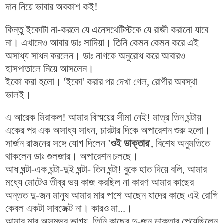
দান নিয়ে ভাবার অবকাশ কই!
কিন্তু ইকোটা না-করলে যে এনেসথেটিস্টকে যে রাজী করানো যাবে
না। এখানেও আবার ডাঃ সাদিয়া। তিনি কেমন কেমন করে এই
অসাধ্য সাধন করলেন। ডাঃ নাগকে অনুরোধ করে আবারও
হাসপাতালে নিয়ে আসলেন।
ইকো করা হলো। 'ইকো' করার পর দেখা গেল, রোগীর অবস্থা
ভালই।
এ আরেক মিরাকল! আমার বিস্ময়ের সীমা নেই!
মাত্র তিন ঘন্টায়
একের পর এক অসাধ্য সাধন,
চারটার দিকে অপারেশন শুরু হলো।
সার্জন রাজনের সঙ্গে যোগ দিলেন
'ওই ডাক্তার
', বিশেষ অনুমতিতে
থাকলেন ডাঃ গুলজার। অপারেশন চলছে।
আধ ঘন্টা-এক ঘন্টা-দুই ঘন্টা- তিন ঘন্টা! বুকে হাত দিয়ে বলি, আমার
মধ্যে মোটেও তীব্র ভয় কাজ করছিল না কারণ আমার কাছের
অন্তত দু-জন মানুষ আমার মার পাশে আছেন যাদের কাছে এই রোগি
কেবল একটা সাবজেক্ট না। কারও মা...।
আমার মার অসম্ভব ভাগ্য, তিনি কাছের দু-জন ডাক্তার পেয়েছিলেন