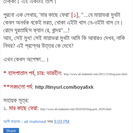
টেক্কা। এই একটাই তাশ।
পুরনো এক লেখায়, 'মার কাছে ফেরা'
[১]
, "...
যে মায়াভরা মুখটা
কেবল অনর্থক বকেই মরত, খোকা এইটা খাস নে-ওইটা খাস নে।
রোদে ঘুরতাছিস ক্যান রে, বান্দর"...!
আহ, সেই মুখ! সেই মায়াভরা মুখটা আমি কি আবারও দেখব, নাকি
নিথর? এই প্রশ্নের উত্তর কে দেবে?
এখন কেবল অপেক্ষা...।
* হাসপাতাল পর্ব, চার: ভারহীন
:
http://www.ali-mahmed.com/2011/12/blog-post.html
**সবগুলো পর্ব
:
http://tinyurl.com/boya6xk
সহায়ক সূত্র:
১.
মার কাছে ফেরা
:
http://www.ali-mahmed.com/2010/03/blog-post_9329.html
আলী মাহমেদ - ali mahmed
সময়
9:03 PM
Share