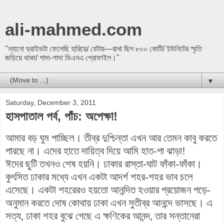
ali-mahmed.com
"ন্যানো ড্রাইভটা ফেলেছি হারিয়ে/ যেটায়—রাখা ছিল ৮০০ কোটি/ ইউনিটের স্মৃতি
জড়িয়ে থাকা/ গাদা-গাদা ডিএনএ প্রোফাইল।"
▼
Saturday, December 3, 2011
হাসপাতাল পর্ব, পাঁচ: অপেক্ষা!
আমার বড় ঘুম পাচ্ছিল। তীব্র দুশ্চিন্তা এখন আর তেমন কাবু করতে
পারছে না। এদের হাতে দায়িত্ব দিয়ে আমি হাত-পা ঝাড়া!
ঈদের ছুটি তখনও শেষ হয়নি। ঢাকার রাস্তা-ঘাট ফাঁকা-ফাঁকা।
কুৎসিত ঢাকার মধ্যে এখন একটা আদর্শ শহর-শহর ভাব চলে
এসেছে। একটা শহরেরও হয়তো আনন্দিত হওয়ার প্রয়োজন পড়ে-
অনুমান করতে দোষ কোথায় ঢাকা এখন সুতীব্র আনন্দে ভাসছে। এ
সত্য, ঢাকা শহর বুঝে গেছে এ ক্ষণিকের আনন্দ, তার সন্তানেরা