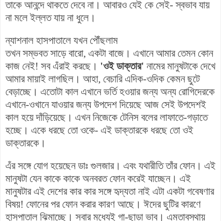
তাকে আনন্দে থাকতে দেবে না। আবারও যেই কে সেই- স্বভাব যায়
না মলে ইল্লত যায় না ধুলে।
ন্যাশনাল হাসপাতালে যখন পৌঁছলাম
তখন সম্ভবত সাড়ে বারো, একটা বাজে। এখানে আমার তেমন কোন
কাজ নেই! সব এঁরাই করছে।
'ওই ডাক্তার'
নামের মানুষটাকে দেখে
আমার মায়াই লাগছিল। আহা, বেচারি এদিক-ওদিক কেমন ছুটে
বেড়াচ্ছে। এতোটা কাল এখানে ভর্তি হওয়ার জন্য অন্য রোগিদেরকে
এখানে-ওখানে যাওয়ার জন্য উপদেশ দিয়েছে আজ সেই উপদেশই
কাল হয়ে দাঁড়িয়েছে। এখন নিজেকে টেনিস বলের লাফাতে-গড়াতে
হচ্ছে। একে ধরছে তো ওকে- এই ডাক্তারকে ধরছে তো ওই
ডাক্তারকে।
এঁর সঙ্গে যোগ হয়েছেন ডাঃ গুলজার। এবং যথারীতি তাঁর ফোন। এই
মানুষটা যেন কাকে কাকে অনবরত ফোন করেই যাচ্ছেন। এই
মানুষটার এই দেশের কার কার সঙ্গে হৃদ্যতা নাই এটা একটা গবেষণার
বিষয়! ফোনের পর ফোন করার কারণ আছে। ঈদের ছুটির কারণে
হাসপাতাল ঝিমাচ্ছে। সবার মধ্যেই গা-ছাড়া ভাব। এমতাবস্থায়