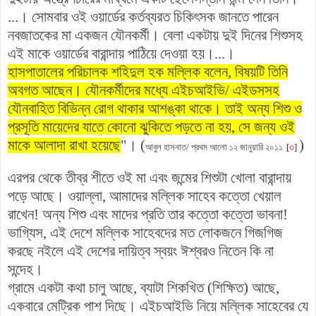
...। সোমবার ওই ওয়ার্ডের কর্তব্যরত চিকিৎসক জানতে পারেন
নবজাতকের মা একজন যৌনকর্মী। বেলা একটায় দুই দিনের শিশুসহ
এই মাকে ওয়ার্ডের বারান্দায় পাঠিয়ে দেওয়া হয়।...।
হাসপাতালের পরিচালক শহিদুল হক মল্লিক বলেন, বিষয়টি তিনি
অবগত আছেন। যৌনকর্মীদের মধ্যে এইচআইভি/ এইডসসহ
যৌনবাহিত বিভিন্ন রোগ থাকার আশঙ্কা থাকে। তাই অন্য শিশু ও
প্রসূতি মায়েদের যাতে কোনো ঝুকিতে পড়তে না হয়, সে জন্য ওই
মাকে আলাদা রাখা হয়েছে
"। (
)
আবুল হাসনাত/ প্রথম আলো ১২ জানুয়ারি ২০১১
[৩]
এরপর থেকে তীব্র শীতে ওই মা এবং জন্মের শিশুটা খোলা বারান্দায়
পড়ে আছে। ওয়াল্লা, আমাদের মল্লিক সাহেব কত্তো খেয়াল
রাখেন! অন্য শিশু এবং মাদের প্রতি তার কত্তো কত্তো ভাবনা!
ভাগ্যিস, এই দেশে মল্লিক সাহেবদের মত লোকজনে গিজগিজ
করছে নইলে এই দেশের দায়িত্ব স্বয়ং ঈশ্বরও নিতেন কি না
সন্দেহ।
গ্রামে একটা কথা চালু আছে, ব্যাটা শিকখিত (শিক্ষিত) আছে,
একবারে মেট্রিক পাশ দিছে। এইচআইভি নিয়ে মল্লিক সাহেবের যে