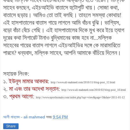
সাহেব বলছেন, এইচআইভি বাতাসে হুটোপুটি খায়। সোজা কথা,
বাতাসে ছড়ায়। আমিও তো তাই বলছি। তাহলে সমস্যা কোথায়!
এই হাসপাতালের বাতাস গায়ে লাগলে আমি বাঁচব বুঝি। ভাগ্যিস,
বড়ো বাঁচা বেঁচে গেছি। এই হাসপাতালের দিকে মুখ করে ইয়ে ত্যাগ
দূরের কথা সিগারেট টানাও বুদ্ধিমানের কাজ হবে না...মল্লিক
সাহেবের গায়ের বাতাস লাগলে এইচআইভির সঙ্গে কে মারামারিতে
পারবে? ধন্যবাদ, মল্লিক সাহেব, আপনি আমাকে বাঁচিয়ে দিলেন।
সহায়ক লিংক:
১.
ইউনূস মামার আবদার
:
http://www.ali-mahmed.com/2010/11/blog-post_12.html
২.
মা
এবং তার অদেখা সন্তান
:
http://www.ali-mahmed.com/2010/02/blog-post_10.html
৩.
প্রথম আলো
:
http://www.eprothomalo.com/index.php?opt=view&page=3&date=2011-01-12
আলী মাহমেদ - ali mahmed
সময়
9:54 PM
Share