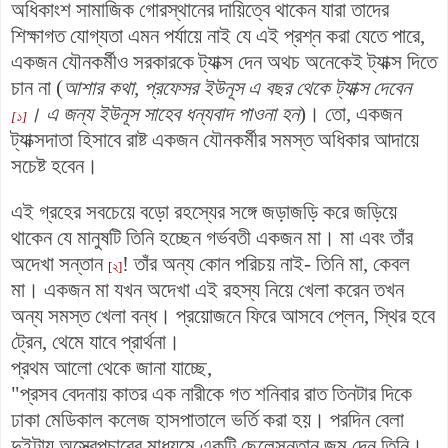
অধিকাংশ সামাজিক গোরস্থানের দায়িত্বে থাকেন যারা তাদের
শিক্ষাগত যোগ্যতা এমন পর্যায়ে নাই যে এই প্রশ্ন করা যেতে পারে,
একজন যৌনকর্মীও সরকারকে ট্যাক্স দেন অথচ অনেকেই ট্যাক্স দিতে
চান না (
আশার কথা, প্রফেসর ইউনূস এ বছর থেকে ট্যাক্স দেবেন
। এ জন্য ইউনূস সাহেব ধন্যবাদ পাওনা হন
)। তো, একজন
[১]
ট্যাক্সদাতা হিসাবে রাষ্ট একজন যৌনকর্মীর সমস্ত অধিকার আদায়ে
সচেষ্ট হবেন।
এই গ্রহের সবচেয়ে বড়ো রহস্যের সঙ্গে জড়াজড়ি করে জড়িয়ে
থাকেন যে মানুষটি তিনি হচ্ছেন গর্ভবতী একজন মা। মা এবং তাঁর
অদেখা সন্তান
! তাঁর অন্য কোন পরিচয় নাই- তিনি মা, কেবল
[২]
মা। একজন মা যখন অদেখা এই রহস্য নিয়ে খেলা করেন তখন
অন্য সমস্ত খেলা বন্ধ। প্রয়োজনে ফিরে আসবে প্লেন, স্থির হবে
ট্রেন, থেমে যাবে প্রার্থনা।
প্রথম আলো থেকে জানা যাচ্ছে,
"প্রসব বেদনায় কাতর এক নারীকে গত শনিবার রাত তিনটার দিকে
ঢাকা মেডিকাল কলেজ হাসপাতালে ভর্তি করা হয়। পরদিন বেলা
দুইটায় অস্ত্রেপচারের মাধ্যমে একটি ছেলেসন্তান জন্ম দেন তিনি।