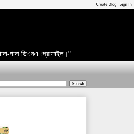
 গাদা-গাদা ডিএনএ প্রোফাইল।"