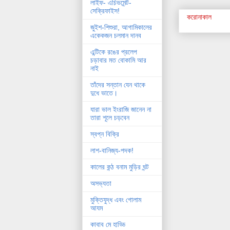
লাইফ- এচিভমেন্ট-
সেক্রিফাইস!
করোনাকাল
জুইশ-শিশুরা, আগামিকালের
একেকজন চলমান দানব
এন্টিকে রঙের প্রলেপ
চড়াবার মত বোকামি আর
নাই
তাঁদের সন্তান যেন থাকে
দুধে ভাতে।
যারা ভাল ইংরাজি জানেন না
তারা শূলে চড়বেন
স্বপ্ন বিক্রি
লাশ-বানিজ্য-পদক!
কালের কন্ঠ বনাম মুড়ির ঘন্ট
অসভ্যতা
মুক্তিযুদ্ধ এবং গোলাম
আযম
কাবাব মে হাড্ডি