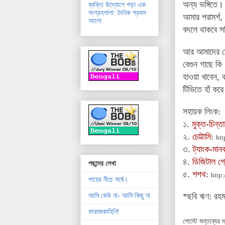
অন্য ভঙ্গিতে।
ব্যক্তি উদ্যোগে গড়া এক
সংগ্রহশালা: দৈনিক প্রথম
আমার পরামর্শ,
আলো
বদলে থাকবে সত
আর আমাদের চৌ
বেগুন গাছে কি
হাওয়া খাবেন,
টিভিতে হাঁ কর
সহায়ক লিংক:
১.
মুক্ত-চিন্ত
২.
চোট্টামি
:
htt
৩.
ট্যাংক-মান
৪.
ডিজিটাল গ্র
পছন্দের লেখা
৫.
শপথ
:
http
পায়ের নীচে সর্ষে।
*ছবি ঋণ: র
আমি কেউ না- আমি কিছু না
ফারাজকাহিনি!
পোস্টে মন্তব্যের 