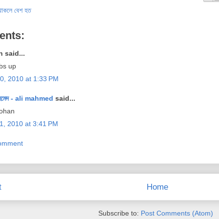
ু থাকলে বেশ হত
ents:
 said...
bs up
0, 2010 at 1:33 PM
হমেদ - ali mahmed
said...
ohan
1, 2010 at 3:41 PM
Comment
t
Home
Subscribe to:
Post Comments (Atom)