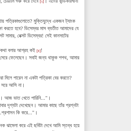
 চোট্টামি শুরু করে দেবে
। এদের কান্ডকারখানা
[২]
য় পত্রিকাগুলোতে? মুক্তিযুদ্ধে একজন ট্যাংক
ক্ষা করতে হবে? ডিসেম্বর মাস ব্যতীত আমাদের যে
ট সামার, নেক্সট ডিসেম্বর!
সেই কানসাটের
ষে কথা বলার আগ্রহ কই
!
[৪]
সেরে ফেলেছেন। সবাই জন্য থাকুক শপথ, আমার
রা মিলে পারেন না একটা পত্রিকা বের করতে?
কে সরে আসি না।
া। আজ ভাত খেতে পারিনি..."।
বার দৃশ্যটা দেখেছেন। আমার কাছে তাঁর প্রশ্নটা
.
প্রশাসন কি করে...
"।
নেক ঝামেলা করে এই ছবিটা দেখে আমি স্তব্ধ হয়ে