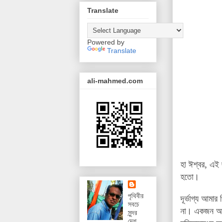
Translate
Powered by
Translate
ali-mahmed.com
হা ঈশ্বর, এই
হতো।
পৃথিবীর
দূর্ভাগ্য আম
সবচে
না। একজন অন্
সুন্দর
দেশ,