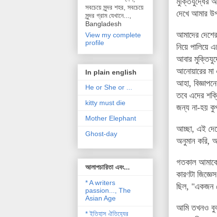
মুক্তিযুদ্ধের 
সবচেয়ে সুন্দর শহর, সবচেয়ে
দেখে আমার উপ
সুন্দর গ্রাম যেখানে...,
Bangladesh
আমাদের দেশের 
View my complete
profile
নিয়ে পালিয়ে 
আবার মুক্তিযু
আনোয়ারের মা
In plain english
আহা, বিজ্ঞাপন
He or She or ...
তবে এদের শক্
kitty must die
জন্য না-হয় কু
Mother Elephant
আচ্ছা, এই দেশ
Ghost-day
অনুমান করি, আ
গতকাল
আমাকে
আলাপচারিতা এবং...
কারণটা জিজ্ঞে
* A writers
ছিল, "একজন য
passion..., The
Asian Age
আমি তখনও বুঝত
* ইতিহাস ঐতিহ্যের