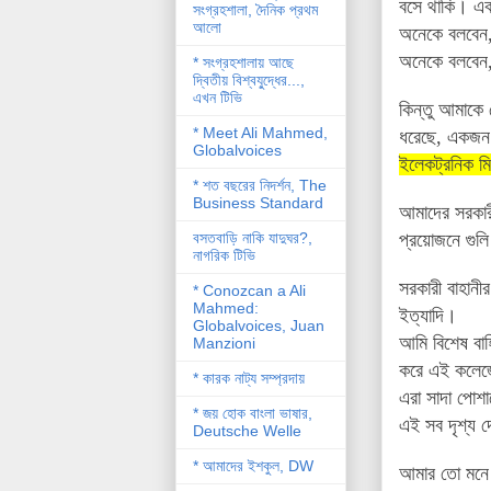
বসে থাকি। এক
সংগ্রহশালা, দৈনিক প্রথম
আলো
অনেকে বলবেন,
অনেকে বলবেন,
* সংগ্রহশালায় আছে
দ্বিতীয় বিশ্বযু্দ্ধের...,
এখন টিভি
কিন্তু আমাকে 
* Meet Ali Mahmed,
ধরেছে, একজন হ
Globalvoices
ইলেকট্রনিক মি
* শত বছরের নিদর্শন, The
Business Standard
আমাদের সরকার
বসতবাড়ি নাকি যাদুঘর?,
প্রয়োজনে গুল
নাগরিক টিভি
সরকারী বাহান
* Conozcan a Ali
Mahmed:
ইত্যাদি।
Globalvoices, Juan
আমি বিশেষ বাহ
Manzioni
করে
এই কলেজে
* কারক নাট্য সম্প্রদায়
এরা সাদা পোশ
* জয় হোক বাংলা ভাষার,
এই সব দৃশ্য দ
Deutsche Welle
* আমাদের ইশকুল, DW
আমার তো মনে হ