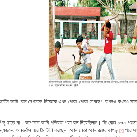
 ছবিটা আমি কেন দেখলাম! নিজেকে এখন পোকা-পোকা লাগছে! কখনও কখনও মনে হয় 
ার পিছু ছাড়ে না। আপাতত আমি পত্রিকা পড়া বাদ দিয়েছিলাম। ফি রোজ ৮০০ পয়স
যজনের অন্তর্বাস ধরে টানাটানি করছেন, কোন নেতা কোন রঙের কাপড়
পরে স
[১]