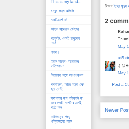
This is my land...
বিভাগ
ইচ্ছা মৃত্য
বন্ধুর জন্য এলিজি
2 comm
কোর্ট-মার্শাল!
ফাইভ হান্ড্রেড ডেইজ!
Rohan
প্রকৃতি: একটি চাবুকের
Thum
নাম!
May 1
শপথ।
আলী মা
ইমাম সাহেব- আমাদের
:) @R
বাতিওয়ালা
May 1
বিবেকের সঙ্গে কথোপকথন
Post a 
পথগাতক, আমি বড়ো একা
হয়ে গেছি
স্থাপনার নাম পরিবর্তন না
করে গোটা দেশটার নামই
পাল্টে দিন
Newer Pos
আদিমানুষ: পড়ো,
শক্তিমানের নামে