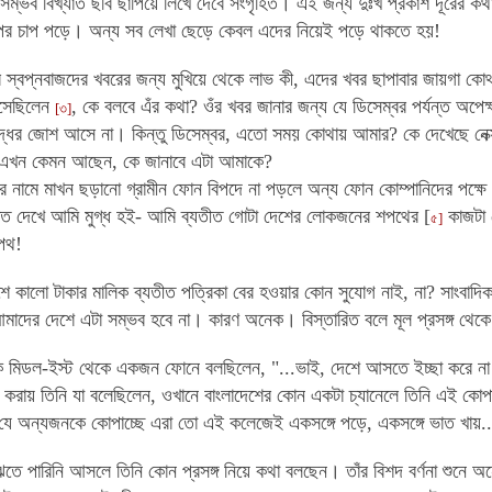
অসম্ভব বিখ্যাত ছবি ছাপিয়ে লিখে দেবে সংগৃহিত। এই জন্য দুঃখ প্রকাশ দূরের কথা,
র চাপ পড়ে। অন্য সব লেখা ছেড়ে কেবল এদের নিয়েই পড়ে থাকতে হয়!
স্বপ্নবাজদের খবরের জন্য মুখিয়ে থেকে লাভ কী, এদের খবর ছাপাবার জায়গা কোথা
এসেছিলেন
, কে বলবে এঁর কথা? ওঁর খবর জানার জন্য যে ডিসেম্বর পর্যন্ত অপে
[৩]
দ্ধের জোশ আসে না। কিন্তু ডিসেম্বর, এতো সময় কোথায় আমার? কে দেখেছে নেক্স
 এখন কেমন আছেন, কে জানাবে এটা আমাকে?
ের নামে মাখন ছড়ানো গ্রামীন ফোন বিপদে না পড়লে অন্য ফোন কোম্পানিদের পক্
তি দেখে আমি মুগ্ধ হই- আমি ব্যতীত গোটা দেশের লোকজনের শপথের [
কাজটা 
৫]
পথ!
ে কালো টাকার মালিক ব্যতীত পত্রিকা বের হওয়ার কোন সুযোগ নাই, না? সাংবাদিক
মাদের দেশে এটা সম্ভব হবে না। কারণ অনেক। বিস্তারিত বলে মূল প্রসঙ্গ থে
 মিডল-ইস্ট থেকে একজন ফোনে বলছিলেন, "...ভাই, দেশে আসতে ইচ্ছা করে ন
স করায় তিনি যা বলেছিলেন, ওখানে বাংলাদেশের কোন একটা চ্যানেলে তিনি এই কোপা
ে অন্যজনকে কোপাচ্ছে এরা তো এই কলেজেই একসঙ্গে পড়ে, একসঙ্গে ভাত খায়..
ে পারিনি আসলে তিনি কোন প্রসঙ্গ নিয়ে কথা বলছেন। তাঁর বিশদ বর্ণনা শুনে অ