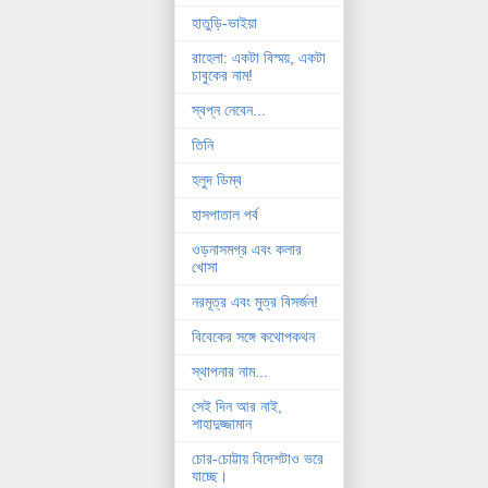
হাতুড়ি-ভাইয়া
রাহেলা: একটা বিস্ময়, একটা
চাবুকের নাম!
স্বপ্ন নেবেন...
তিনি
হলুদ ডিম্ব
হাসপাতাল পর্ব
ওড়নাসমগ্র এবং কলার
খোসা
নরমূত্র এবং মুত্র বিসর্জন!
বিবেকের সঙ্গে কথোপকথন
স্থাপনার নাম...
সেই দিন আর নাই,
শাহাদুজ্জামান
চোর-চোট্টায় বিদেশটাও ভরে
যাচ্ছে।