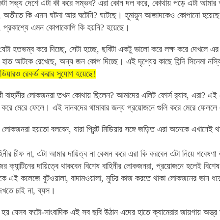
টা সভ্য দেশে এটা কী করে সম্ভব? এরা কোন দল করে, কোথায় পড়ে এটা আমার
 অতীতে কি এমন ঘটনা আর ঘটেনি? ঘটেছে। হূমায়ুন আজাদকেও কোপানো হয়েছে।
 প্রকাশ্যে এমন কোপাকোপি কি হয়নি? হয়েছে।
যেটা হতভম্ব করে দিচ্ছে, সেটা হচ্ছে,
ছবিটা
একটু ভালো করে লক্ষ করে দেখলে এ
াত আটকে রেখেছে, অন্য জন কোপ দিচ্ছে। এই দৃশ্যের কাছে হিন্দি সিনেমা নস্
ডিয়ারও রেকর্ড করার সুযোগ হয়েছে!
ী বাহানীর লোকজনরা তখন কোথায় ছিলেন? আমাদের এলিট ফোর্স র‌্যাব, এরা? এই
ি করে মেরে ফেলে। এই দানবদের থামাবার জন্য প্রয়োজনে গুলি করে মেরে ফেল
ীর লোকজনরা
হয়তো বলবেন, যারা প্রিন্ট মিডিয়ার সঙ্গে জড়িত এরা অনেকে এখানেই থাক
িনীর চীফ না, এটা আমার দায়িত্ব না কেমন করে এরা কি করবেন এটা নিয়ে গবেষণা
র ক্যান্টিনের দায়িত্বে থাকবেন বিশেষ বাহিনীর লোকজনরা, প্রয়োজনে হলেই বিশ
াকে এই কলেজে বুটওয়ালা, বাদামওয়ালা, মুচির কাজ করতে থাকা লোকজনের ভান
েখতে চাই না, ব্যস।
য় যেসব ফটো-সাংবাদিক এই সব ছবি উঠান এদের হাতে ক্যামেরার জায়গায় অস্ত্র ত