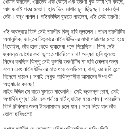
খেয়াল করলেন, ওয়ার্ডের এক কোনে এক তরুণী বুক ফাটা শব্দ করছে,
আধ জবাই পশুর মতো। হাত দিয়ে মাথার চুল ছিঁড়ছে। কোন হুঁশ
নেই। বদ্ধ পাগল। নাইবউদ্দিন বুঝতে পারলেন, এই সেই তরুণী!
ওই অবস্থায় তিনি সেই তরুণীর কিছু ছবি তুললেন। তখন তরুণীটির
অমানুষিক, জান্তব চিত্কারে নাইব উদ্দিনের মাথা খারাপের মতো হয়ে
গিয়েছিল, তাঁর হাত থেকে ক্যামেরা পড়ে গিয়েছিল। তিনি সেই
জ্বলন্ত চোখের কথা ভুলতে পারছিলেন না! অন্যরা ছবি তুলতে
নিষেধ করছিল কিন্তু সেই কুমারী তরুণীটির মা ছবি তোলার জন্য
বলেন এবং নাইব উদ্দিনের হাত ধরে বলেছিলেন, বাবা, ওর ছবি তুলে
বিদেশে পাঠাও। সবাই দেখুক পাকিস্তানীরা আমাদের উপর কী
অত্যাচার করছে!
নাইব উদ্দিন সে রাতে ঘুমাতে পারেননি। সেই জ্বলন্ত চোখ, সেই
অপার্থিব দৃশ্য! তাঁর এক পর্যায়ে হার্ট এ্যাটাক হয়ে গেল। পরেরদিন
তিনি চিকিত্সার জন্য ইসলামাবাদ চলে যান। সঙ্গে নিয়ে যান তাঁর
তোলা ছবিগুলো!
*পাক আর্মিরা যে কোরআন শরীফ পুড়িয়েছিল এ ছবিও তিনি