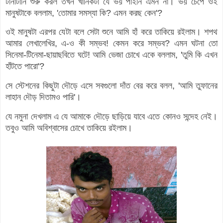
টানাটানি শুরু করল তখন খানিকটা যে ভয় পাইনি এমন না। ভয় চেপে ওই
মানুষটাকে বললাম, 'তোমার সমস্যা কি? এমন করছ কেন'?
ওই মানুষটা এরপর যেটা বলে সেটা শুনে আমি হাঁ করে তাকিয়ে রইলাম। শপথ
আমার লেখালেখির, এ-ও কী সম্ভব! কেমন করে সম্ভব? এমন ঘটনা তো
সিনেমা-টিনেমা-ছায়াছবিতে ঘটে! আমি ভেজা চোখে একে বললাম, 'তুমি কি এখন
হাঁটতে পারো'?
সে স্টেশনের কিছুটা দৌড়ে এসে সবগুলো দাঁত বের করে বলল, 'আমি তুফানের
লাহান দৌড় দিতামও পারি'।
যে নমুনা দেখলাম এ যে আমাকে দৌড়ে ছাড়িয়ে যাবে এতে কোনও সন্দেহ নেই।
তবুও আমি অবিশ্বাসের চোখে তাকিয়ে রইলাম।