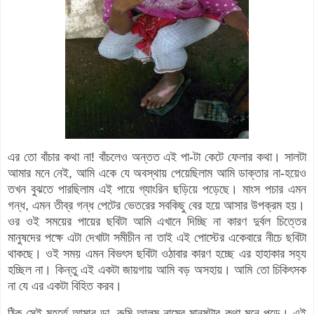
এর তো বাঁচার কথা না! বাঁচলেও অন্তত এই পা-টা কেটে ফেলার কথা। সালটা
আমার মনে নেই, আমি একে যে অবস্থায় পেয়েছিলাম আমি ডাক্তার না-হয়েও
তখন বুঝতে পারছিলাম এই পায়ে গ্যাংরিন ছড়িয়ে পড়েছে। মাংস পচার এমন
গন্ধ, এমন তীব্র গন্ধ পেটের ভেতরের সবকিছু বের হয়ে আসার উপক্রম হয়।
ওর ওই সময়ের পায়ের ছবিটা আমি এখানে দিচ্ছি না কারণ দুর্বল চিত্তের
মানুষদের পক্ষে এটা দেখাটা সমীচীন না তাই এই পোস্টের একেবারে নীচে ছবিটা
থাকছে। ওই সময় এমন বিভৎস ছবিটা ওঠাবার কারণ হচ্ছে এর হাহাকার সহ্য
হচ্ছিল না। কিন্তু এই একটা জায়গায় আমি বড় অসহায়। আমি তো চিকিৎসক
না যে এর একটা বিহিত করব।
ঠিক সেই মুহূর্তে আমার ডা. রুমি আলম নামের মানুষটার কথা মনে পড়ে। এই