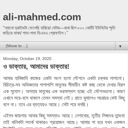
ali-mahmed.com
"ন্যানো ড্রাইভটা ফেলেছি হারিয়ে/ যেটায়—রাখা ছিল ৮০০ কোটি/ ইউনিটের স্মৃতি
জড়িয়ে থাকা/ গাদা-গাদা ডিএনএ প্রোফাইল।"
▼
Monday, October 19, 2020
ও ডাক্তার, আমাদের ডাক্তার!
আমার হাবিজাবি কাজের একটা অংশ হলো স্টেশনে একটা চক্কর লাগানো।
বিচিত্র-সব অভিজ্ঞতার পাশাপাশি মানুষের সীমাহীন কষ্ট কাছ থেকে দেখার বিরল
এক সুযোগ। অসহায় মানুষের এক ভরসাস্থল হচ্ছে এই স্টেশনগুলো। কারণ
এখানে শুয়ে-বসে থাকলে তেমন সমস্যা নেই। রাতে ঘুমালেও সচরাচর কেউ কিছু
বলে না। তবে এর ব্যত্যয়ও আছে। সেটা পরে বলছি।
এইসব জায়গায় আবার কিছু সমস্যাও আছে। নেশাখোর, তৃতীয় লিঙ্গদের তান্ডব!
তাই খানিকটা সতর্ক থাকারও প্রয়োজন আছে। আমার পা ধরে যখন একজন