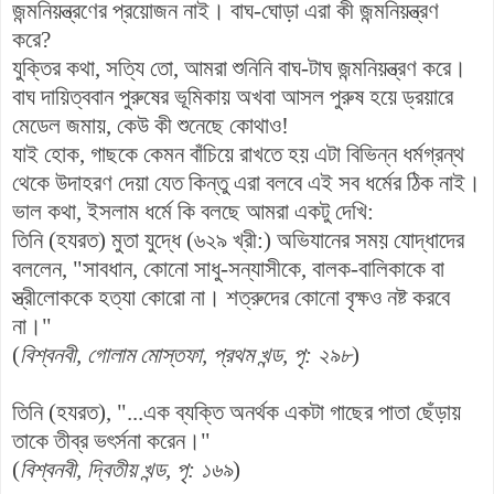
জন্মনিয়ন্ত্রণের প্রয়োজন নাই। বাঘ-ঘোড়া এরা কী জন্মনিয়ন্ত্রণ
করে?
যুক্তির কথা, সত্যি তো, আমরা শুনিনি বাঘ-টাঘ জন্মনিয়ন্ত্রণ করে।
বাঘ দায়িত্ববান পুরুষের ভূমিকায় অখবা আসল পুরুষ হয়ে ড্রয়ারে
মেডেল জমায়, কেউ কী শুনেছে কোথাও!
যাই হোক, গাছকে কেমন বাঁচিয়ে রাখতে হয় এটা বিভিন্ন ধর্মগ্রন্থ
থেকে উদাহরণ দেয়া যেত কিন্তু এরা বলবে এই সব ধর্মের ঠিক নাই।
ভাল কথা, ইসলাম ধর্মে কি বলছে আমরা একটু দেখি:
তিনি (হযরত) মুতা যুদ্ধে (৬২৯ খ্রী:) অভিযানের সময় যোদ্ধাদের
বললেন, "সাবধান, কোনো সাধু-সন্যাসীকে, বালক-বালিকাকে বা
স্ত্রীলোককে হত্যা কোরো না। শত্রুদের কোনো বৃক্ষও নষ্ট করবে
না।"
(
বিশ্বনবী, গোলাম মোস্তফা, প্রথম খন্ড, পৃ: ২৯৮
)
তিনি (হযরত), "...এক ব্যক্তি অনর্থক একটা গাছের পাতা ছেঁড়ায়
তাকে তীব্র ভৎর্সনা করেন।"
(
বিশ্বনবী, দ্বিতীয় খন্ড, পৃ: ১৬৯
)