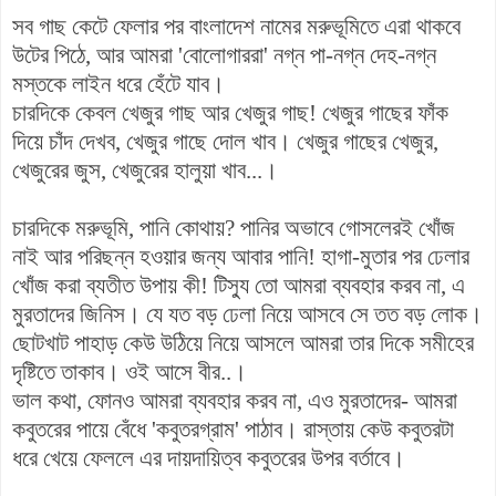
সব গাছ কেটে ফেলার পর বাংলাদেশ নামের মরুভূমিতে এরা থাকবে
উটের পিঠে, আর আমরা 'বোলোগাররা' নগ্ন পা-নগ্ন দেহ-নগ্ন
মস্তকে লাইন ধরে হেঁটে যাব।
চারদিকে কেবল খেজুর গাছ আর খেজুর গাছ! খেজুর গাছের ফাঁক
দিয়ে চাঁদ দেখব, খেজুর গাছে দোল খাব। খেজুর গাছের খেজুর,
খেজুরের জুস, খেজুরের হালুয়া খাব...।
চারদিকে মরুভূমি, পানি কোথায়? পানির অভাবে গোসলেরই খোঁজ
নাই আর পরিছন্ন হওয়ার জন্য আবার পানি! হাগা-মুতার পর ঢেলার
খোঁজ করা ব্যতীত উপায় কী! টিস্যু তো আমরা ব্যবহার করব না, এ
মুরতাদের জিনিস। যে যত বড় ঢেলা নিয়ে আসবে সে তত বড় লোক।
ছোটখাট পাহাড় কেউ উঠিয়ে নিয়ে আসলে আমরা তার দিকে সমীহের
দৃষ্টিতে তাকাব। ওই আসে বীর..।
ভাল কথা, ফোনও আমরা ব্যবহার করব না, এও মুরতাদের- আমরা
কবুতরের পায়ে বেঁধে 'কবুতরগ্রাম' পাঠাব। রাস্তায় কেউ কবুতরটা
ধরে খেয়ে ফেললে এর দায়দায়িত্ব কবুতরের উপর বর্তাবে।