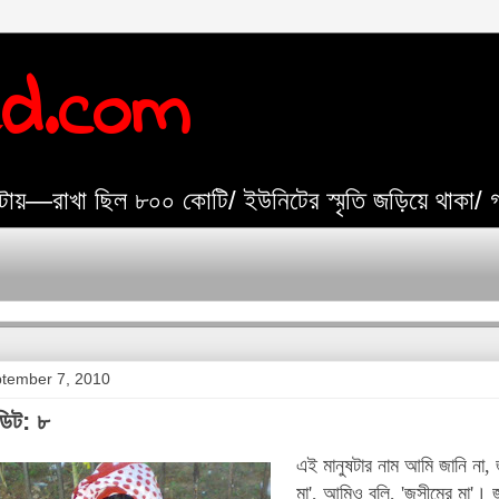
ed.com
যেটায়—রাখা ছিল ৮০০ কোটি/ ইউনিটের স্মৃতি জড়িয়ে থাকা/
tember 7, 2010
ডিট: ৮
এই মানুষটার নাম আমি জানি না,
মা', আমিও বলি, 'জসীমের মা'। 