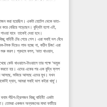
জন করা হয়েছিল। একটা হোটেল থেকে ভাত-
ে করে বেরিয়ে পড়েছেন। বুদ্ধিটা হলো এই,
াকে পাওয়া যাবে তাকেই দেয়া হবে।
চ্ছু বাহিনী টের পেয়ে গেল। এরা সবাই দল বেঁধে
মক-টমক দিয়েও লাভ হচ্ছে না, কঠিন চিজ! এরা
া শুরু করল। প্রথমে বলল, 'ভাত খাওয়ান,
।
েছে কেউ খাওয়ালে-টাওয়ালে তার পক্ষে 'অমুক
িল করতে হয়। এদের একের পর এক বুদ্ধি ফ্লপ
মে আসছে, শুকিয়ে আসছে এদের মুখ। যখন
াকেটই দ্যান, আমরা সবাই ভাগ কইরা খামু'।
াম পঁচিশ-ত্রিশজন বিচ্ছু বাহিনী! একটা
ে না। তোমরা একজন অন্যজনের মাথা ফাটিয়ে