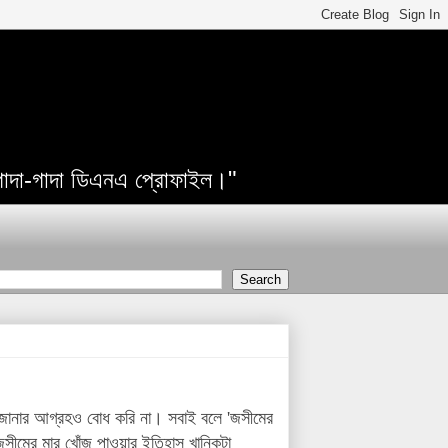
 গাদা-গাদা ডিএনএ প্রোফাইল।"
 জানার আগ্রহও বোধ করি না। সবাই বলে 'জসীমের
জসীমের মার খোঁজ পাওয়ার ইতিহাস খানিকটা