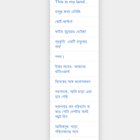
This is my land...
বন্ধুর জন্য এলিজি
কোর্ট-মার্শাল!
ফাইভ হান্ড্রেড ডেইজ!
প্রকৃতি: একটি চাবুকের
নাম!
শপথ।
ইমাম সাহেব- আমাদের
বাতিওয়ালা
বিবেকের সঙ্গে কথোপকথন
পথগাতক, আমি বড়ো একা
হয়ে গেছি
স্থাপনার নাম পরিবর্তন না
করে গোটা দেশটার নামই
পাল্টে দিন
আদিমানুষ: পড়ো,
শক্তিমানের নামে