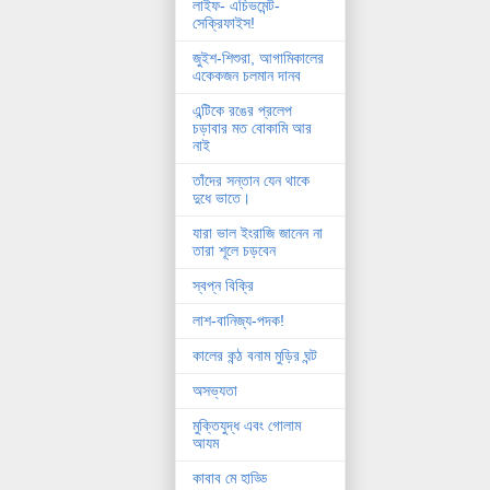
লাইফ- এচিভমেন্ট-
সেক্রিফাইস!
জুইশ-শিশুরা, আগামিকালের
একেকজন চলমান দানব
এন্টিকে রঙের প্রলেপ
চড়াবার মত বোকামি আর
নাই
তাঁদের সন্তান যেন থাকে
দুধে ভাতে।
যারা ভাল ইংরাজি জানেন না
তারা শূলে চড়বেন
স্বপ্ন বিক্রি
লাশ-বানিজ্য-পদক!
কালের কন্ঠ বনাম মুড়ির ঘন্ট
অসভ্যতা
মুক্তিযুদ্ধ এবং গোলাম
আযম
কাবাব মে হাড্ডি