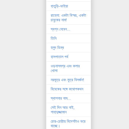
হাতুড়ি-ভাইয়া
রাহেলা: একটা বিস্ময়, একটা
চাবুকের নাম!
স্বপ্ন নেবেন...
তিনি
হলুদ ডিম্ব
হাসপাতাল পর্ব
ওড়নাসমগ্র এবং কলার
খোসা
নরমূত্র এবং মুত্র বিসর্জন!
বিবেকের সঙ্গে কথোপকথন
স্থাপনার নাম...
সেই দিন আর নাই,
শাহাদুজ্জামান
চোর-চোট্টায় বিদেশটাও ভরে
যাচ্ছে।