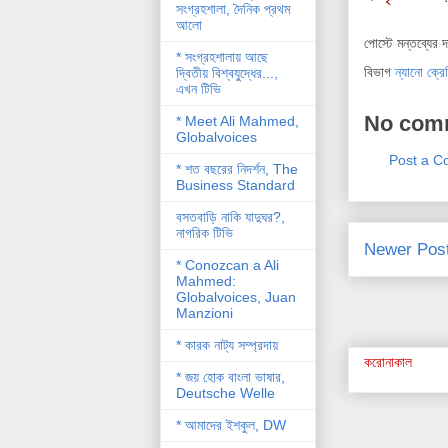
সংগ্রহশালা, দৈনিক প্রথম
আলো
পোস্টে মন্তব্যের 
* সংগ্রহশালায় আছে
বিভাগ
ন্যানো ক্রে
দ্বিতীয় বিশ্বযু্দ্ধের...,
এখন টিভি
No com
* Meet Ali Mahmed,
Globalvoices
Post a 
* শত বছরের নিদর্শন, The
Business Standard
বসতবাড়ি নাকি যাদুঘর?,
নাগরিক টিভি
Newer Pos
* Conozcan a Ali
Mahmed:
Globalvoices, Juan
Manzioni
* কারক নাট্য সম্প্রদায়
করোনাকাল
* জয় হোক বাংলা ভাষার,
Deutsche Welle
* আমাদের ইশকুল, DW