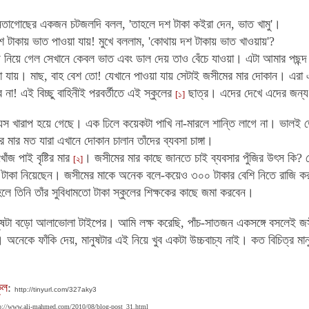
র নেতাগোছের একজন চটজলদি বলল, 'তাহলে দশ টাকা কইরা দেন, ভাত খামু'।
 টাকায় ভাত পাওয়া যায়! মুখে বললাম, 'কোথায় দশ টাকায় ভাত খাওয়ায়'?
য় নিয়ে গেল সেখানে কেবল ভাত এবং ডাল দেয় তাও বেঁচে যাওয়া। এটা আমার পছন্
া যায়। মাছ, বাহ বেশ তো! যেখানে পাওয়া যায় সেটাই জসীমের মার দোকান। এরা
ব না! এই বিচ্ছু বাহিনীই পরবর্তীতে এই স্কুলের
ছাত্র। এদের দেখে এদের জন্য
[১]
 খারাপ হয়ে গেছে। এক ঢিলে কয়েকটা পাখি না-মারলে শান্তি লাগে না। ভালই ত
 মার মত যারা এখানে দোকান চালান তাঁদের ব্যবসা চাঙ্গা।
ঁজ পাই বৃষ্টির মার
। জসীমের মার কাছে জানতে চাই ব্যবসার পুঁজির উৎস কি
[২]
 টাকা নিয়েছেন। জসীমের মাকে অনেক বলে-কয়েও ৩০০ টাকার বেশি নিতে রাজি কর
লে তিনি তাঁর সুবিধামতো টাকা স্কুলের
শিক্ষকের কাছে জমা করবেন।
নুষটা বড়ো আলাভোলা টাইপের। আমি লক্ষ করেছি, পাঁচ-সাতজন একসঙ্গে বসলেই জ
 অনেকে ফাঁকি দেয়, মানুষটার এই নিয়ে খুব একটা উচ্চবাচ্য নাই। কত বিচিত্র মা
কুল
:
http://tinyurl.com/327aky3
p://www.ali-mahmed.com/2010/08/blog-post_31.html