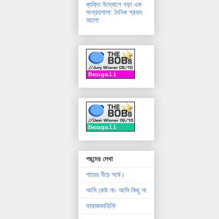
ব্যক্তি উদ্যোগে গড়া এক
সংগ্রহশালা: দৈনিক প্রথম
আলো
পছন্দের লেখা
পায়ের নীচে সর্ষে।
আমি কেউ না- আমি কিছু না
ফারাজকাহিনি!