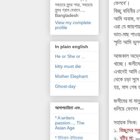
ফেলবে'।
সবচেয়ে সুন্দর শহর, সবচেয়ে
সুন্দর গ্রাম যেখানে...,
বিচ্ছু বাহিনী
Bangladesh
আমি অবাক, দশ
View my complete
এরা যে জায়গা
profile
ভাত-মাছ পাওয়
স্মৃতি আমি ভুল
In plain english
আজকাল অভ্যেস
He or She or ...
খাচ্ছে। জসীমের
kitty must die
এখানেই আমি খো
Mother Elephant
থেকে চড়া সুদে
Ghost-day
হয়, মাস শেষ হ
জসীমের মা মা
আলাপচারিতা এবং...
গুলিয়ে ফেলেন।
* A writers
সহায়ক লিংক:
passion..., The
Asian Age
১.
বিচ্ছুদের স্
২.
বৃষ্টির মা
:
* ইতিহাস ঐতিহ্যের
htt