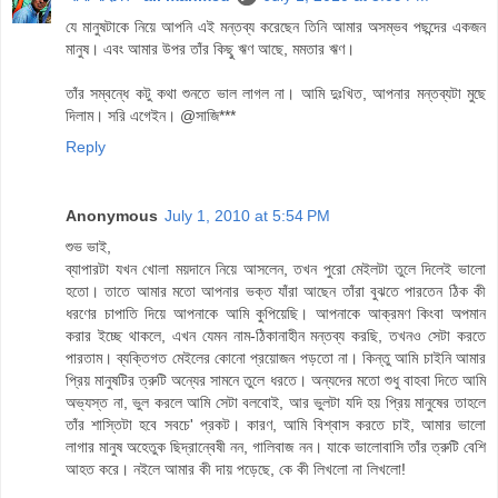
যে মানুষটাকে নিয়ে আপনি এই মন্তব্য করেছেন তিনি আমার অসম্ভব পছন্দের একজন
মানুষ। এবং আমার উপর তাঁর কিছু্ ঋণ আছে, মমতার ঋণ।
তাঁর সম্বন্ধে কটু কথা শুনতে ভাল লাগল না। আমি দুঃখিত, আপনার মন্তব্যটা মুছে
দিলাম। সরি এগেইন। @সাজি***
Reply
Anonymous
July 1, 2010 at 5:54 PM
শুভ ভাই,
ব্যাপারটা যখন খোলা ময়দানে নিয়ে আসলেন, তখন পুরো মেইলটা তুলে দিলেই ভালো
হতো। তাতে আমার মতো আপনার ভক্ত যাঁরা আছেন তাঁরা বুঝতে পারতেন ঠিক কী
ধরণের চাপাতি দিয়ে আপনাকে আমি কুপিয়েছি। আপনাকে আক্রমণ কিংবা অপমান
করার ইচ্ছে থাকলে, এখন যেমন নাম-ঠিকানাহীন মন্তব্য করছি, তখনও সেটা করতে
পারতাম। ব্যক্তিগত মেইলের কোনো প্রয়োজন পড়তো না। কিন্তু আমি চাইনি আমার
প্রিয় মানুষটির ত্রুটি অন্যের সামনে তুলে ধরতে। অন্যদের মতো শুধু বাহবা দিতে আমি
অভ্যস্ত না, ভুল করলে আমি সেটা বলবোই, আর ভুলটা যদি হয় প্রিয় মানুষের তাহলে
তাঁর শাস্তিটা হবে সবচে' প্রকট। কারণ, আমি বিশ্বাস করতে চাই, আমার ভালো
লাগার মানুষ অহেতুক ছিদ্রান্বেষী নন, গালিবাজ নন। যাকে ভালোবাসি তাঁর ত্রুটি বেশি
আহত করে। নইলে আমার কী দায় পড়েছে, কে কী লিখলো না লিখলো!