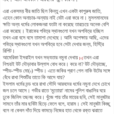
এরা একসময় বীর জাতি ছিল কিন্তু এখন একটা কাপুরুষ জাতি,
এহেন কোন অনাচার-অন্যায় নাই যেটা এরা করে না। মুসলমানদের
ক্ষতি অন্য ধর্মের লোকজনরা যতটা না করেছে তারচেয়ে অনেক বেশি
এরা করেছে। ইরাকের পবিত্র স্থানগুলো যখন অপবিত্র হচ্ছিল
তখন এরা বসে বসে তামাশা দেখেছে। আমি অপেক্ষায় আছি, এদের
পবিত্র স্থানগুলো যখন অপবিত্র হবে সেটা দেখার জন্য, হিস্ট্রি
রিপিট।
আমেরিকা ইসরাইল যখন সভ্যতার নমুনা দেখায়
তখন এরা
[৩]
নিশ্চয়ই উট দৌড়াবার উল্লাস বোধ করে। করে না? উট দৌড়াচ্ছে,
স্পীড-স্পীড মো(
) স্পীড। এতে জকির প্রাণ গেল নাকি উটের সঙ্গে
র
বেঁধে রাখা শিশুটির তাতে কি আসে যায়?
ইসলাম ধর্মের দন্ড ধরে রাখা সৌদি আরবদের ধর্মের নমুনা দেখে চোখে
জল চলে আসে। গভীর রাতে 'মুতোয়া' নামের পুলিশ বাঙালির ঘরে
ঢুকে জিনিস তছনছ করে। খুঁজে পায় তাঁর মায়ের ছবি, সেই মানুষটার
সামনে তাঁর মার ছবিটা ছিড়ে ফেলে বলে, হারাম। সেই মানুষটা কিচ্ছু
বলে না কেবল দাঁত দিয়ে কামড়ে নিজের হাত থেকে রক্ত ঝরাতে