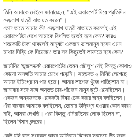
তিনি আমাকে মেইলে জানাচ্ছেন, "এই এয়ারপোর্ট দিয়ে প্রতিদিন
দেড়লাখ যাত্রী যাতায়ত করেন"।
তো? তাতে আমার কী! দেড়লাখ যাত্রী যাতায়ত করলেই এই
এয়ারপোর্টটা দেখে আমাকে বিগলিত হতেই হবে কেন? কারও
শতকোটি টাকা থাকলেই মানুষটা একজন ভালমানুষ হবেন এমন
মাথার দিব্যি কে দিয়েছে? তার সব কিছুতেই লাফাতে হবে কেন?
জার্মানির 'ডুজলডর্ফ' এয়ারপোর্টের তেমন জৌলুশ নেই কিন্তু কোথাও
কোনো অসঙ্গতি আমার চোখে পড়েনি। সম্ভবত ২ মিনিট লেগেছে
আমার ইমিগ্রেশন পার হতে। আমার লাগেজ খুঁজে পাচ্ছিলাম না।
জানাবার সঙ্গে সঙ্গে অন্তত চার-পাঁচজন মানুষ ছুটে এসেছিলেন।
একজন অন্যজনকে একেকটা বিষয় চেক করার জন্য বলছিলেন।
এঁরা বারবার আমাকে বলছিলেন, তোমার উদ্বিগ্ন হওয়ার কোন কারণ
নাই, আমরা দেখছি। এরা কিন্তু এমিরাটসের লোক ছিলেন না,
ছিলেন বিমান বন্দরের।
কেউ যদি বলে সংযুক্ত আরব আমিরাত বিশ্বের সবচেয়ে উঁচু ভবন