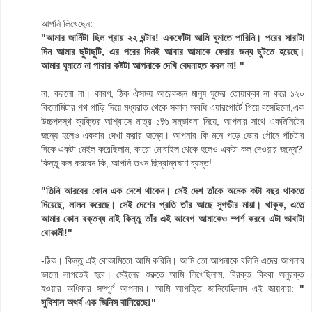
আপনি লিখেছেন:
"আমার জার্নিটা ছিল প্রায় ২২ ঘন্টার! একফোঁটা আমি ঘুমাতে পারিনি। পরের সারাটা
দিন আমার ছুটাছুটি, এর পরের দিনই আবার আমাকে ফেরার জন্য ছুটতে হয়েছে।
আমার ঘুমাতে না পারার কষ্টটা আপনাকে দেখি বেদনাহত করল না! "
না, করলো না। কারণ, ঠিক ঐসময় আরেকজন মানুষ ঘুমের তোয়াক্কা না করে ১২০
কিলোমিটার পথ পাড়ি দিয়ে মধ্যরাত থেকে সকাল অবধি এয়ারপোর্টে গিয়ে বসেছিলো,এক
উচ্চপদস্থ ব্যক্তির আশ্বাসে মাত্র ১% সম্ভাবনা নিয়ে, আপনার সাথে একমিনিটের
জন্যে হলেও একবার দেখা করার জন্যে। আপনার কি মনে পড়ে ভোর পৌনে পাঁচটার
দিকে একটা মেইল করেছিলাম, কারো মোবাইল থেকে হলেও একটা কল দেওয়ার জন্যে?
কিন্তু কল করবেন কি, আপনি তখন ছিদ্রান্বষণে ব্যস্ত!
"তিনি আরবের কোন এক দেশে থাকেন। সেই দেশ তাঁকে অনেক কটা বছর থাকতে
দিয়েছে, লালন করেছে। সেই দেশের প্রতি তাঁর আছে সুগভীর মায়া। থাকুক, এতে
আমার কোন বক্তব্য নাই কিন্তু তাঁর এই আবেগ আমাকেও স্পর্শ করবে এটা ভাবাটা
বোকামী!"
-ঠিক। কিন্তু এই বোকামিতো আমি করিনি। আমি তো আপনাকে বলিনি এদের আপনার
ভালো লাগতেই হবে। মেইলের শুরুতে আমি লিখেছিলাম, বিরক্ত কিংবা অনুরক্ত
হওয়ার অধিকার সম্পূর্ণ আপনার। আমি আপত্তি জানিয়েছিলাম এই জায়গায়:
"
সুবিশাল অথর্ব এক জিনিস বানিয়েছে!"