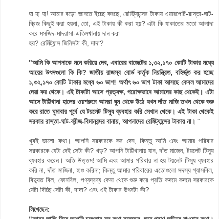
হা হা হা! আমার বড়ো জানতে ইচ্ছে করছে, রেমিট্যান্সের টাকায় এয়ারপোর্ট-রাস্তা-ঘাট-
ব্রিজ কিছুই করা হয়না, তো, এই টাকায় কী করা হয়? এটা কি যাকাতের মতো আলাদা
করে মসজিদ-মাদরাসা-এতিমখানায় দান করা
হয়? রেমিট্যান্স জিনিসটা কী, দাদা?
"আমি কি আপনাকে মনে করিয়ে দেব, এবারের বাজেটের ১,৩২,১৭০ কোটি টাকার মধ্যে
আয়ের উৎসগুলো কি কি? জাতীয় রাজস্ব বোর্ড কর্তৃক নিয়ন্ত্রিত, বহির্ভূত কর হচ্ছে
১,৩২,১৭০ কোটি টাকার মধ্যে ৬০ ভাগ! অর্থাৎ ৬০ ভাগ টাকা আসছে কেবল আমাদের
দেয়া কর থেকে। এই টাকাটা আসে প্রত্যক্ষ, পরোক্ষভাবে আমাদের কাছ থেকেই। এটা
আসে টাট্টিখানা হালের ওয়শরুমে আমরা ঘুম থেকে উঠে যখন দাঁত মাজি তখন থেকে শুরু
করে রাতে ঘুমাবার পূর্বে যে টয়লেট টিস্যু ব্যবহার করি সেখান থেকে। এই টাকা থেকেই
সরকার রাস্তা-ঘাট-ব্রীজ-বিমানবন্দর বানায়, আপনাদের রেমিট্যান্সের টাকায় না।
"
খুবই ভালো কথা। আপনি সরকারকে কর দেন, কিন্তু আমি এবং আমার পরিবার
সরকারকে যেটা দেই সেটা কী? খড়? আপনি টাট্টিখানায় যান, দাঁত মাজেন, টয়লেট টিস্যু
ব্যবহার করেন। অতি উত্তম! আমি এবং আমার পরিবার না হয় টয়লেট টিস্যু ব্যবহার
করি না, দাঁত মাজিনা, হাগু করিনা; কিন্তু আমার পরিবারের এতোগুলো সদস্য গ্যাসবিল,
বিদ্যুত বিল, ফোনবিল, পণ্যদ্রব্য কেনা থেকে শুরু করে প্রতি কদমে কদমে সরকারকে
যেটা দিচ্ছি সেটা কী, দাদা? এবং এই টাকার উৎসটা কী?
লিখেছেন:
"আরব জাতি নিয়ে আপনি চমৎকার সব কথা বলেছেন, শুনে প্রাণ জুড়িয়ে যাওয়ার কথা।