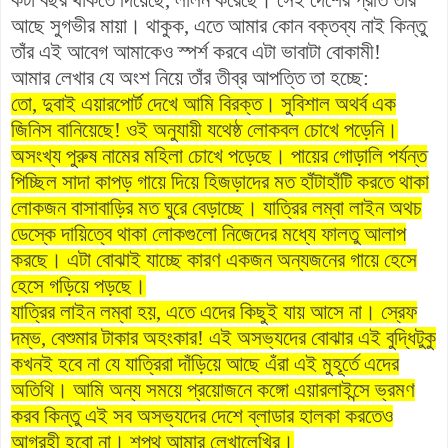
আছে সুগভীর মায়া। থাকুক, এতে আমার কোন বক্তব্য নাই কিন্তু
তাঁর এই আবেগ আমাকেও স্পর্শ করবে এটা ভাবাটা বোকামী!
আমার লেখার যে অংশ নিয়ে তাঁর তীব্র আপত্তি তা হচ্ছে:
তো, দুবাই এয়ারপোর্ট দেখে আমি বিরক্ত। সুবিশাল অথর্ব এক
জিনিস বানিয়েছে! ওই অনুযায়ী যথেষ্ঠ লোকবল চোখে পড়েনি।
অসংখ্য পুরুষ নামের মহিলা চোখে পড়েছে। পায়ের গোড়ালি পর্যন্ত
পিচ্ছিল সাদা কাপড় গায়ে দিয়ে হিজড়াদের মত হাঁটাহাঁটি করতে থাকা
লোকজন বাসাবাড়ির মত ঘুরে বেড়াচ্ছে। যাত্রির লম্বা লাইন অথচ
ডেস্কে দায়িত্বে থাকা লোকগুলো নিজেদের মধ্যে ফালতু আলাপ
করছে। এটা বোঝাই যাচ্ছে কারণ একজন অন্যজনের গায়ে হেসে
হেসে গড়িয়ে পড়ছে।
যাত্রির লাইন লম্বা হয়, এতে এদের কিছুই যায় আসে না। স্রেফ
দম্ভ, বেশুমার টাকার অহংকার! এই অসভ্যদের বোঝার এই বুদ্ধিটুকু
কখনই হবে না যে যাত্রিরা দাঁড়িয়ে আছে এঁরা এই মুহূর্তে এদের
অতিথি। আমি অন্য সময়ে প্রয়োজনে কঙ্গো এয়ারলাইন্সে ভ্রমণ
করব কিন্তু এই সব অসভ্যদের দেশে ব্লাডার হালকা করতেও
আগ্রহী হবো না। শপথ আমার লেখালেখির।