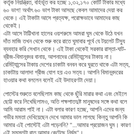
কর্তৃক নিয়ন্ত্রিত, বহির্ভূত কর হচ্ছে ১,৩২,১৭০ কোটি টাকার মধ্যে
৬০ ভাগ! অর্থাৎ ৬০ ভাগ টাকা আসছে কেবল আমাদের দেয়া কর
থেকে। এই টাকাটা আসে প্রত্যক্ষ, পরোক্ষভাবে আমাদের কাছ
থেকেই।
এটা আসে
টাট্টিখানা হালের ওয়শরুমে আমরা ঘুম থেকে উঠে যখন
দাঁত মাজি তখন থেকে শুরু করে রাতে ঘুমাবার পূর্বে যে টয়লেট টিস্যু
ব্যবহার করি সেখান থেকে। এই টাকা থেকেই সরকার রাস্তা-ঘাট-
ব্রীজ-বিমানবন্দর বানায়, আপনাদের রেমিট্যান্সের টাকায় না।
রেমিট্যান্সের টাকায় দেশের চাকাটা বনবন করে ঘুরতে থাকে এটা সত্য,
চাকাটায় আলাদা গ্রীজ যোগ হয় এও সত্য।
আপনি বিমানবন্দরের
হাওয়ার কথা বললেন বলেই এই উদাহরণটা দেয়া।
পোস্টের শুরুতে বলেছিলাম কাছ থেকে ছুঁরি মারার কথা এবং মেইলে
ছোট্ট করে লিখেছিলামও, অতি পক্ষপাতদুষ্ট মানুষদের সঙ্গে কথা বলে
আমি আরাম পাই না। এটা বলার কারণ হচ্ছে, আপনি এদের জন্য
গভীর মমতা দেখিয়েছেন দেখে আমার ভাল লাগছে কিন্তু আপনি কি
আমার এই পোস্টেই এটা পড়েননি? "
...আমার প্রয়োজন ঘুম। কারণ
এই সমস্তটা রাত আমার কেটেছে নির্ঘুম"।