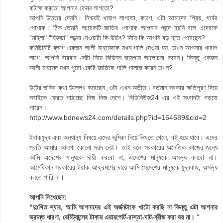
কটাক্ষ করতো আপনার কেমন লাগতো?
আপনি উত্তর দেননি। নিশ্চয়ই খারাপ লাগতো, কারণ, এটা আমাদের প্রিয়, গর্বের
পোশাক। ঠিক তেমনি আরেকটি জাতির পোশাক আপনার পছন্দ হয়নি বলে এদেরকে
"মহিলা" "হিজড়া" আ্খ্যা দেওয়াটা কি উচিৎ? দিয়ে কি আপনি বড় হতে পেরেছেন?
কমিউনিটি ব্লগে একজন আলী মাহমেদকে যখন গালি দেওয়া হয়, তখন আপনার খারাপ
লাগে, আপনি বারবার সেটা নিয়ে বিভিন্ন জায়গায় আলোচনা করেন। কিন্তু একজন
আলী মাহমেদ যখন পুরো একটি জাতিকে গালি গালাজ করেন তখন?
উটের জকির কথা উল্লেখ করেছেন, ওটা এখন অতীত। বর্তমান সরকার ক্ষতিপূরণ দিয়ে
সবাইকে ফেরত পাঠাচ্ছে নিজ নিজ দেশে। বিডিনিউজ24 এর এই সংবাদটা পড়তে
পারেন।
http://www.bdnews24.com/details.php?id=164689&cid=2
ইরাকযুদ্ধ এবং অন্যান্য বিষয়ে এদের ভূমিকা নিয়ে লিখতে গেলে, বই হয়ে যাবে। এদের
প্রতি আমার আলগা কোনো দরদ নেই। তাই বলে সরকারের অনৈতিক কাজের জন্যে
আমি এদেশের মানুষকে দায়ী করবো না, এদেশের মানুষকে অসভ্য বলবো না।
আমেরিকান সরকারের ইরাক আক্রমণের দায়ে আমি সেদেশের মানুষকে যুদ্ধবাজ, অসভ্য
বলতে পারি না।
আপনি লিখেছেন:
"দুঃখিত স্যার, আমি আপনাদের এই অর্জনটাকে খাটো করছি না কিন্তু এটা আপনার
ভ্রান্ত ধারণা, রেমিট্যান্সের টাকায় এয়ারপোর্ট-রাস্তা-ঘাট-ব্রীজ করা হয় না।
"