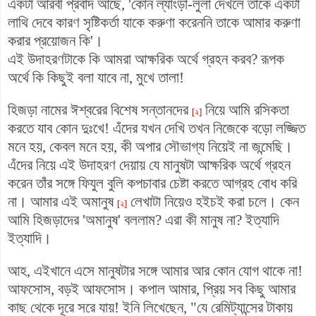
একটা আরবী প্রবাদ আছে, 'কোন ল্যাংড়া-লুলা দেখলে তাকে একটা
লাথি দেবে কারণ সৃষ্টিকর্তা যাকে করুণা করেননি তাকে আমার করুণা
করার প্রয়োজন কি'।
এই উদাহরণটাকে কি আমরা আক্ষরিক অর্থে গ্রহন করব? রূপক
অর্থে কি কিছুই বলা যাবে না, মুখে তালা!
হিজড়া নামের ঈশ্বরের বিশেষ সন্তানদের
নিয়ে আমি রসিকতা
[২]
করতে যাব কোন দুঃখে! এঁদের যখন দেখি তখন নিজেকে বড়ো লজ্জিত
মনে হয়, কেবল মনে হয়, কী অপার সৌভাগ্য নিয়েই না জন্মেছি।
এঁদের নিয়ে এই উদাহরণ দেয়ায় যে মানুষটা আক্ষরিক অর্থে গ্রহন
করেন তাঁর সঙ্গে ফিযুল বুলি কপচাবার চেষ্টা করতে আগ্রহ বোধ করি
না। আমার এই অমানুষ
লেখাটা নিয়েও হইচই করা চলে। কেন
[২]
আমি হিজড়াদের 'অমানুষ' বললাম? এরা কী মানুষ না? ইত্যাদি
ইত্যাদি।
আহ, এইখানে এসে মানুষটার সঙ্গে আমার আর কোন যোগ থাকে না!
আফসোস, বড়ই আফসোস। কপাল আমার, প্রিয় সব কিছু আমার
কাছ থেকে দূরে সরে যায়!
ইনি লিখেছেন, "যে রেমিট্যান্সের টাকায়