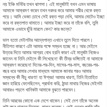
নয় ইঞ্চি মনিটর তখন ঝাপসা। এই মানুষটাই যখন এমন ভাষায়
আমাকে আক্রমণ করেন তখন
দরদর করে আমার শরীর থেকে রক্ত
পড়ে। আমি ভেজা চোখে সেই রক্ত পড়া দেখি, আমার মোটেও ইচ্ছা
করে না রক্তপাত থামাতে। আমার ইচ্ছা করে না তাঁকে বলি, তুমি
আমাকে এভাবে ছুঁরি মারলে কেন? কার জন্যে?
ভাল হতো মেইলটার আদ্যেপান্ত এখানে তুলে দিতে পারলে।
নীতিগত কারণে এটা আমার পক্ষে সম্ভব হচ্ছে না। আর মেইলে
উত্তর দিতে আমার আগ্রহ বোধ হয়নি কারণ এই মানুষটা নিজেও
জানেন না তিনি মেইলে কী লিখেছেন! কী তীব্র ভঙ্গিতেই না আমাকে
আক্রমণ করেছেন! দিনের-পর-দিন, মাসের-পর-মাস, বছরের-পর-
বছর ধরে আমার লেখার মাধ্যমে আমাকে জানার পরও আমার
সম্বন্ধে কী নীচু ধারণা! হা ঈশ্বর! আমার ধারণা, তিনি হিতাহিত
জ্ঞান হারিয়ে ফেলেছিলেন, প্রার্থনা করি, ঠান্ডা মাথায় নিজের মেইলটা
আবারও পড়লে খানিকটা আমাকে বুঝতে পারবেন।
তিনি আরবের কোনো এক দেশে থাকেন। সেই দেশ তাঁকে অনেক
কটা বছর থাকতে দিয়েছে, লালন করেছে। সেই দেশের প্রতি তাঁর