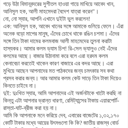
গড়ে উঠা বিমানবন্দরের সুশীতল হাওয়া গায়ে মাখিয়ে আবেদ খান,
আনিসুল হক, আলী মাহমেদরা বৈদেশ যাত্রা করেন"।
নো, নো স্যার, আপনি এখানে দুইটা ভুল করলেন!
এক: আনিসুল হক, আবেদ খানের সঙ্গে আমাকে গুলিয়ে ফেলে। এঁরা
অনেক বড়ো মাপের মানুষ, এঁদের চোখে থাকে রঙিন চশমা। এঁদের
সঙ্গে তিন টাকা দামের কলমবাজ আলী মাহমেদের তুলনা করাটা
হাস্যকর। আমার কলম ড্যাম চিপ! রি-সেল ভ্যালুও নেই এঁদের
কলমের আছে। বাজার উঠানামা করে বলে এরা হরদম কলম
কেনাবেচা করতেই থাকেন কারণ বাজারে এর কদর আছে। এরা
মুখিয়ে আছেন আপনাদের মত পাঠকদের জন্য চমৎকার সব কথা
প্রসব করার জন্য। আর আমার কলম কেউ সাড়ে তিন টাকা দিয়েও
কিনতে চাইবে না।
দুই: দুঃখিত স্যার, আমি আপনাদের এই অর্জনটাকে খাটো করছি না
কিন্তু এটা আপনার ভ্রান্ত ধারণা, রেমিট্যান্সের টাকায় এয়ারপোর্ট-
রাস্তা-ঘাট-ব্রীজ করা হয় না।
আমি কি আপনাকে মনে করিয়ে দেব, এবারের বাজেটের ১,৩২,১৭০
কোটি টাকার মধ্যে আয়ের উৎসগুলো কি কি? জাতীয় রাজস্ব বোর্ড