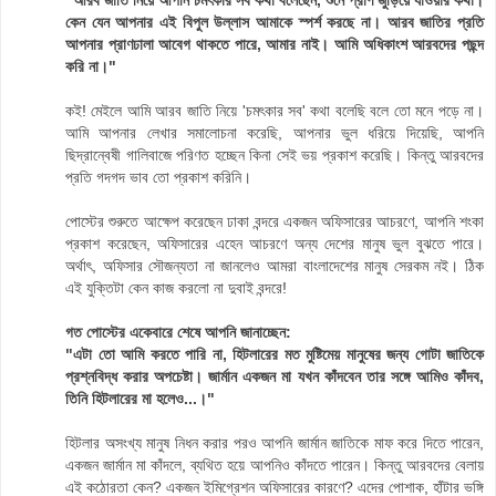
কেন যেন আপনার এই বিপুল উল্লাস আমাকে স্পর্শ করছে না। আরব জাতির প্রতি
আপনার প্রাণঢালা আবেগ থাকতে পারে, আমার নাই। আমি অধিকাংশ আরবদের পছন্দ
করি না।"
কই! মেইলে আমি আরব জাতি নিয়ে 'চমৎকার সব' কথা বলেছি বলে তো মনে পড়ে না।
আমি আপনার লেখার সমালোচনা করেছি, আপনার ভুল ধরিয়ে দিয়েছি, আপনি
ছিদ্রান্বেষী গালিবাজে পরিণত হচ্ছেন কিনা সেই ভয় প্রকাশ করেছি। কিন্তু আরবদের
প্রতি গদগদ ভাব তো প্রকাশ করিনি।
পোস্টের শুরুতে আক্ষেপ করেছেন ঢাকা বন্দরে একজন অফিসারের আচরণে, আপনি শংকা
প্রকাশ করেছেন, অফিসারের এহেন আচরণে অন্য দেশের মানুষ ভুল বুঝতে পারে।
অর্থাৎ, অফিসার সৌজন্যতা না জানলেও আমরা বাংলাদেশের মানুষ সেরকম নই। ঠিক
এই যুক্তিটা কেন কাজ করলো না দুবাই বন্দরে!
গত পোস্টের একেবারে শেষে আপনি জানাচ্ছেন:
"এটা তো আমি করতে পারি না, হিটলারের মত মুষ্টিমেয় মানুষের জন্য গোটা জাতিকে
প্রশ্নবিদ্ধ করার অপচেষ্টা। জার্মান একজন মা যখন কাঁদবেন তার সঙ্গে আমিও কাঁদব,
তিনি হিটলারের মা হলেও...।"
হিটলার অসংখ্য মানুষ নিধন করার পরও আপনি জার্মান জাতিকে মাফ করে দিতে পারেন,
একজন জার্মান মা কাঁদলে, ব্যথিত হয়ে আপনিও কাঁদতে পারেন। কিন্তু আরবদের বেলায়
এই কঠোরতা কেন? একজন ইমিগ্রেশন অফিসারের কারণে? এদের পোশাক, হাঁটার ভঙ্গি