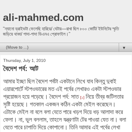
ali-mahmed.com
"ন্যানো ড্রাইভটা ফেলেছি হারিয়ে/ যেটায়—রাখা ছিল ৮০০ কোটি/ ইউনিটের স্মৃতি
জড়িয়ে থাকা/ গাদা-গাদা ডিএনএ প্রোফাইল।"
▼
Thursday, July 1, 2010
বৈদেশ পর্ব: আট
আমার ইচ্ছা ছিল বৈদেশ পর্বটা একটানে লিখে যাব কিন্তু দুবাই
এয়ারপোর্টে স্টপওভারের মত এই পর্বের লেখারও একটা স্টপওভার
প্রয়োজন হয়ে পড়েছে। বৈদেশ পর্ব: সাত
নিয়ে তীব্র জটিলতার
[১]
সৃষ্টি হয়েছে। গতকাল একজন কঠিন একটা মেইল করেছেন।
এটাকে মেইল না বলে বলা যেতে পারে খড়গ দিয়ে ধড় আলাদা করে
ফেলা। না, ভুল বললাম, তাহলে যন্ত্রণাটা টের পাওয়া যেত না। বলা
যেতে পারে চাপাতি দিয়ে কোপানো। তিনি আমার এই পর্বের লেখা