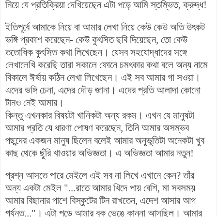
নিয়ে যে প্রতিক্রিয়া দেখিয়েছেন এটা পড়ে আমি স্তম্ভিত, ক্রুদ্ধ!
ইতিপূর্বে আমাকে নিয়ে বা আমার লেখা নিয়ে কেউ কেউ অতি উৎকট
ভঙ্গি প্রকাশ করেছেন- কেউ কুৎসিত ছবি দিয়েছেন, তো কেউ
ততোধিক কুৎসিত কথা লিখেছেন। যেসব সহযোদ্ধাদের সঙ্গে
লেখালেখি করেছি তারা সকালে ফোনে চমৎকার কথা বলে অন্য নামে
বিকালে ঈর্ষায় কঠিন লেখা লিখেছেন। এই সব আমার গা সওয়া।
এদের ভঙ্গি চেনা, এদের দৌড় জানা। এদের প্রতি আলাদা কোনো
টানও নেই আমার।
কিন্তু এখনকার বিষয়টা খানিকটা অন্য রকম। এখন যে মানুষটা
আমার প্রতি যে ধারণা পোষণ করেছেন, তিনি আমার অসম্ভব
পছন্দের একজন মানুষ ছিলেন বলেই আমার অনুভূতিটা অনেকটা খুব
কাছ থেকে ছুঁরি খাওয়ার অভিজ্ঞতা। এ অভিজ্ঞতা আমার নতুন!
প্রশ্ন আসতে পারে মেইলে এই সব না লিখে এখানে কেন? তাঁর
অন্য একটা মেইল
"...রাতে আমার খিদে পায় বেশি, মা সবসময়
আমার বিছানার পাশে বিস্কুটের টিন রাখতেন, এদেশ আসার আগ
পর্যন্ত..."। এটা
পড়ে আমার বুক ভেঙে কান্না আসছিল। আমার