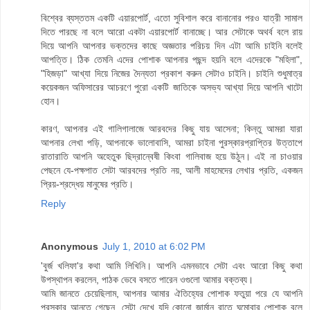
বিশ্বের ব্যস্ততম একটি এয়ারপোর্ট, এতো সুবিশাল করে বানানোর পরও যাত্রী সামাল
দিতে পারছে না বলে আরো একটা এয়ারপোর্ট বানাচ্ছে। আর সেটাকে অথর্ব বলে রায়
দিয়ে আপনি আপনার ভক্তদের কাছে অজ্ঞতার পরিচয় দিন এটা আমি চাইনি বলেই
আপত্তি। ঠিক তেমনি এদের পোশাক আপনার পছন্দ হয়নি বলে এদেরকে "মহিলা",
"হিজড়া" আখ্যা দিয়ে নিজের দৈন্যতা প্রকাশ করুন সেটাও চাইনি। চাইনি শুধুমাত্র
কয়েকজন অফিসারের আচরণে পুরো একটি জাতিকে অসভ্য আখ্যা দিয়ে আপনি খাটো
হোন।
কারণ, আপনার এই গালিগালাজে আরবদের কিছু যায় আসেনা; কিন্তু আমরা যারা
আপনার লেখা পড়ি, আপনাকে ভালোবাসি, আমরা চাইনা পুরস্কারপ্রাপ্তির উত্তাপে
রাতারাতি আপনি অহেতুক ছিদ্রান্বেষী কিংবা গালিবাজ হয়ে উঠুন। এই না চাওয়ার
পেছনে যে-পক্ষপাত সেটা আরবদের প্রতি নয়, আলী মাহমেদের লেখার প্রতি, একজন
প্রিয়-শ্রদ্ধেয় মানুষের প্রতি।
Reply
Anonymous
July 1, 2010 at 6:02 PM
'বুর্জ খলিফা'র কথা আমি লিখিনি। আপনি এমনভাবে সেটা এবং আরো কিছু কথা
উপস্থাপন করলেন, পাঠক ভেবে বসতে পারেন ওগুলো আমার বক্তব্য।
আমি জানতে চেয়েছিলাম, আপনার আমার ঐতিহ্যের পোশাক ফতুয়া পরে যে আপনি
পুরস্কার আনতে গেছেন, সেটা দেখে যদি কোনো জার্মান রাতে ঘুমোবার পোশাক বলে