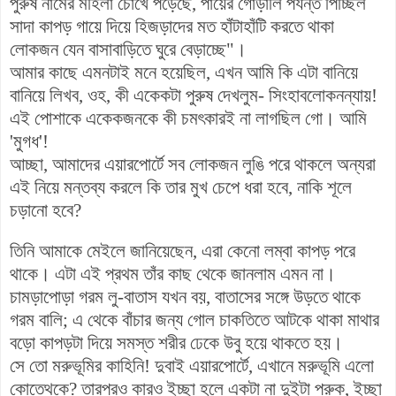
পুরুষ নামের মহিলা চোখে পড়েছে, পায়ের গোড়ালি পর্যন্ত পিচ্ছিল
সাদা কাপড় গায়ে দিয়ে হিজড়াদের মত হাঁটাহাঁটি করতে থাকা
লোকজন যেন বাসাবাড়িতে ঘুরে বেড়াচ্ছে"।
আমার কাছে এমনটাই মনে হয়েছিল, এখন আমি কি এটা বানিয়ে
বানিয়ে লিখব, ওহ, কী একেকটা পুরুষ দেখলুম- সিংহাবলোকনন্যায়!
এই পোশাকে একেকজনকে কী চমৎকারই না লাগছিল গো। আমি
'মুগধ'!
আচ্ছা, আমাদের এয়ারপোর্টে সব লোকজন লুঙি পরে থাকলে অন্যরা
এই নিয়ে মন্তব্য করলে কি তার মুখ চেপে ধরা হবে, নাকি শূলে
চড়ানো হবে?
তিনি আমাকে মেইলে জানিয়েছেন, এরা কেনো লম্বা কাপড় পরে
থাকে। এটা এই প্রথম তাঁর কাছ থেকে জানলাম এমন না।
চামড়াপোড়া গরম লু-বাতাস যখন বয়, বাতাসের সঙ্গে উড়তে থাকে
গরম বালি; এ থেকে বাঁচার জন্য গোল চাকতিতে আটকে থাকা মাথার
বড়ো কাপড়টা দিয়ে সমস্ত শরীর ঢেকে উবু হয়ে থাকতে হয়।
সে তো মরুভূমির কাহিনি! দুবাই এয়ারপোর্টে, এখানে মরুভূমি এলো
কোত্থেকে? তারপরও কারও ইচ্ছা হলে একটা না দুইটা পরুক, ইচ্ছা