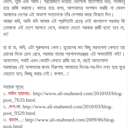
ভেলে, তুমি এবং আমি। প্রয়োজনে ডয়েচে ভেলেকে হাতেপায়ে ধরে, নতজানু
হয়ে রাজি করাবো। কাতর হয়ে বলব, আপনাদের অপমান করছি না কেবল
আমাদের দেশের এই অভাগা সন্তানকে তাঁর দেশমার কাছে ফিরতে দিন।
আচ্ছা কবি, আমি যদি আমার এই প্রাপ্তিটা ছেড়ে দেই বাংলাদেশ সরকার কি
তোমাকে এই দেশে আসতে দেবে, থাকতে দেবে? সরকার রাজী হবে! হবে না,
না?
হা হা হা, কবি, এটা পুরুষদের খেলা। ডুয়েলের মত কিছু মরনখেলা খেলতে হয়
চোখের দিকে চোখ রেখে, সরকার নামের প্রশাসনযন্ত্রের এই ক্ষমতাটাই নাই!।
আফসোস, সবাই এমন খেলাটা খেলতে রাজি হয় না, বড়ই আফসোস!
সরকারের এই অক্ষমতার জন্য নিরুপায় আমাদের দিনের-পর-দিন নগ্ন হয়ে ঘুরে
বেড়াতে হবে, কিচ্ছু করার নেই। কপাল...!
সহায়ক সূত্র:
১.
দাউদ হায়দার:
:
http://www.ali-mahmed.com/2010/03/blog-
post_7633.html
২.
দেশ-মা
:
http://www.ali-mahmed.com/2010/03/blog-
post_9329.html
৩.
বাতাস...
:
http://www.ali-mahmed.com/2009/06/blog-
post.html