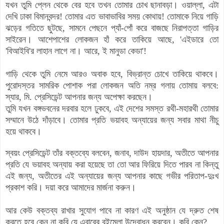
যখন তুমি প্লেন থেকে বের হবে তখন তোমার চোখ ছানাবড়া। ওয়াল্লা, এটা
দেখি ঢাকা বিমানবন্দর! তোমার এত ভাবাভাবির সময় কোথায়! তোমাকে নিয়ে গাড়ি
ঝড়ের গতিতে ছুটছে, সামনে পেছনে প্যাঁ-পোঁ করে বাজছে নিরাপত্তা গাড়ির
সাইরেন। আশেপাশের লোকজন হাঁ করে তাকিয়ে আছে, 'এইডারে তো
'বিআইবি'র লাহান লাগে না। আরে, ই মানুডা কেডা'!
গাড়ি থেকে তুমি নেমে আরও অবাক হবে, বিভ্রান্ত চোখে তাকিয়ে থাকবে।
পুরোদস্তর সামরিক পোশাক পরা লোকজন অতি নম্র গলায় তোমায় বলবে:
স্যার, মি. প্রেসিডেন্ট আপনার জন্য অপেক্ষা করছেন।
তুমি যখন বঙ্গভবনের দরবার হলে ঢুকবে, এই দেশের সমস্ত রথী-মহারথী তোমার
সম্মানে উঠে দাঁড়াবে। তোমার প্রতি ভয়াবহ অন্যায়ের জন্য সবার মাথা নীচু
হয়ে থাকবে।
স্বয়ং প্রেসিডেন্ট তাঁর বক্তব্যে বলবেন, জনাব, দাউদ হায়দার, অতীতে আপনার
প্রতি যে ভয়াবহ অন্যায় করা হয়েছে তা তো আর ফিরিয়ে দিতে পারব না কিন্তু
এই জন্য, অতীতের এই অন্যায়ের জন্য আপনার কাছে গভীর পরিতাপ-দুঃখ
প্রকাশ করি। দয়া করে আমাদের মার্জনা করুন।
আর কেউ বক্তব্য রাখার সুযোগ পাবে না কারণ এই অনুষ্ঠান যে দ্রুত শেষ
করতে হবে কেন না কবি যে এবারের বইমেলা উদ্বোধন করবেন। কবি কেন?