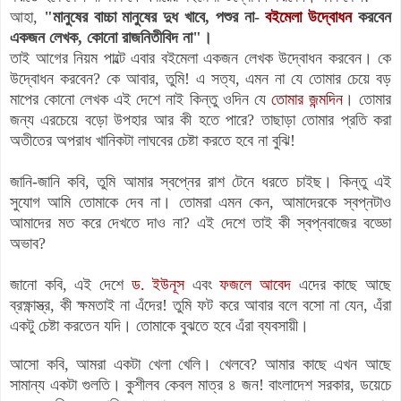
আহা,
"মানুষের বাচ্চা মানুষের দুধ খাবে, পশুর না-
বইমেলা উদ্বোধন
করবেন
একজন লেখক, কোনো রাজনিতীবিদ না"।
তাই আগের নিয়ম পাল্টে এবার বইমেলা একজন লেখক উদ্বোধন করবেন। কে
উদ্বোধন করবেন? কে আবার, তুমি! এ সত্য, এমন না যে তোমার চেয়ে বড়
মাপের কোনো লেখক এই দেশে নাই কিন্তু ওদিন যে
তোমার জন্মদিন
। তোমার
জন্য এরচেয়ে বড়ো উপহার আর কী হতে পারে? তাছাড়া তোমার প্রতি করা
অতীতের অপরাধ খানিকটা লাঘবের চেষ্টা করতে হবে না বুঝি!
জানি-জানি কবি, তুমি আমার স্বপ্নের রাশ টেনে ধরতে চাইছ। কিন্তু এই
সুযোগ আমি তোমাকে দেব না। তোমরা এমন কেন, আমাদেরকে স্বপ্নটাও
আমাদের মত করে দেখতে দাও না? এই দেশে তাই কী স্বপ্নবাজের বড্ডো
অভাব?
জানো কবি, এই দেশে
ড. ইউনূস
এবং
ফজলে আবেদ
এদের কাছে আছে
ব্রক্ষ্ণাস্ত্র, কী ক্ষমতাই না এঁদের! তুমি ফট করে আবার বলে বসো না যেন, এঁরা
একটু চেষ্টা করতেন যদি। তোমাকে বুঝতে হবে এঁরা ব্যবসায়ী।
আসো কবি, আমরা একটা খেলা খেলি। খেলবে? আমার কাছে এখন আছে
সামান্য একটা গুলতি। কুশীলব কেবল
মাত্র
৪ জন! বাংলাদেশ সরকার, ডয়েচে