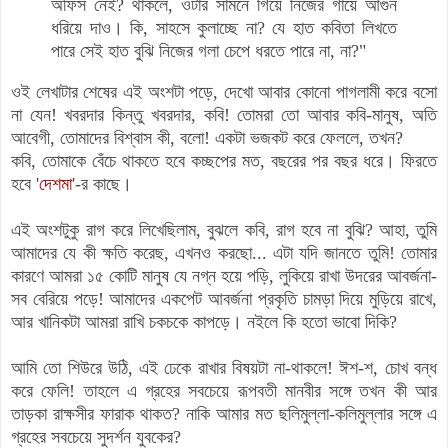
অফিস নেই? থাকলে, ওটার সামনে গিয়ে নিজের গায়ে আগুন
ধরিয়ে দাও। কি, সাহসে কুলাচ্ছে না? যে হাত কবিতা লিখতে
পারে সেই হাত বুঝি নিজের গলা চেপে ধরতে পারে না, না?"
ওই লেখাটার শেষের এই অংশটা পড়ে, দেখো আবার কোনো পাগলামী করে বসো
না যেন! খবরদার কিন্তু খবরদার,
কবি
! তোমরা তো আবার কবি-মানুষ, অতি
আবেগী, তোমাদের বিশ্বাস কী, বলো! একটা ভজকট করে ফেললে, তখন?
কবি, তোমাকে বেঁচে থাকতে হবে কচ্ছপের মত, বছরের পর বছর ধরে। ফিরতে
হবে '
দেশমা
'-র কাছে।
এই অংশটুকু রাগ করে লিখেছিলাম, বুঝলে কবি, রাগ হবে না বুঝি? আহা, তুমি
আমাদের
যে
কী ক্ষ
তি করেছ, এখনও করছো... এটা যদি জানতে তুমি! তোমার
কারণে আমরা ১৫ কোটি মানুষ যে নগ্ন হয়ে পড়ি, লুকিয়ে রাখা উদরের আবর্জনা-
সব বেরিয়ে পড়ে! আমাদের একপেট আবর্জনা প্রকৃতি চামড়া দিয়ে মুড়িয়ে রাখে,
আর খানিকটা আমরা রাখি চকচকে কাপড়ে। নইলে কি হতো ভাবো দিকি?
আমি তো শিউরে উঠি, এই ঢেকে রাখার বিষয়টা না-থাকলে! ঈশ-শ, চোখ বন্ধ
করে ফেলি! তাহলে এ গ্রহের সবচেয়ে রূপবতী মানবীর সঙ্গে তখন কী আর
তাড়কা রাক্ষসীর ফারাক থাকত? নাকি আমার মত ছলিমুল্লা-কলিমুল্লার সঙ্গে এ
গ্রহের সবচেয়ে সুদর্শন যুবকের?