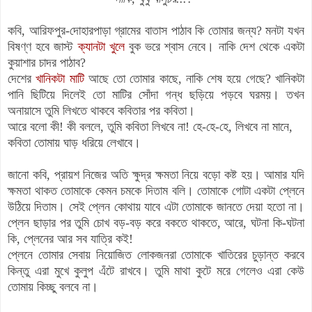
কবি, আরিফপুর-দোহারপাড়া গ্রামের বাতাস পাঠাব কি তোমার জন্য? মনটা যখন
বিষণ্ণ হবে জাস্ট
ক্যানটা খুলে
বুক ভরে শ্বাস নেবে। নাকি দেশ থেকে একটা
কুয়াশার চাদর পাঠাব?
দেশের
খানিকটা মাটি
আছে তো তোমার কাছে, নাকি শেষ হয়ে গেছে? খানিকটা
পানি ছিটিয়ে দিলেই তো মাটির সোঁদা গন্ধ ছড়িয়ে পড়বে ঘরময়। তখন
অনায়াসে তুমি লিখতে থাকবে কবিতার পর কবিতা।
আরে বলো কী! কী বললে, তুমি কবিতা লিখবে না! হে-হে-হে, লিখবে না মানে,
কবিতা তোমায় ঘাড় ধরিয়ে লেখাবে।
জানো কবি, প্রায়শ নিজের অতি ক্ষুদ্র ক্ষমতা নিয়ে বড়ো কষ্ট হয়। আমার যদি
ক্ষমতা থাকত তোমাকে কেমন চমকে দিতাম বলি। তোমাকে গোটা একটা প্লেনে
উঠিয়ে দিতাম। সেই প্লেন কোথায় যাবে এটা তোমাকে জানতে দেয়া হতো না।
প্লেন ছাড়ার পর
তুমি চোখ
বড়-বড় করে বকতে থাকতে, আরে, ঘটনা কি-ঘটনা
কি, প্লেনের আর সব যাত্রি কই!
প্লেনে তোমার সেবায় নিয়োজিত লোকজনরা তোমাকে খাতিরের চুড়ান্ত করবে
কিন্তু এরা মুখে কুলুপ এঁটে রাখবে। তুমি মাথা কুটে মরে গেলেও এরা কেউ
তোমায় কিচ্ছু বলবে না।