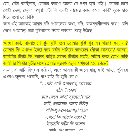
তো, যেটা বলছিলাম, তোমার কারণে আমরা যে নগ্ন হয়ে পড়ি। আমরা মানে
গোটা দেশ, স্রেফ নগ্ন! এটা কি একটা কাজের কাজ হলো, কবি? বুকে হাত
দিয়ে বলো তো দিকি।
আর এই আমরাই আবার বলি গণতন্ত্রের কথা, বলি, বাকস্বাধীনতার কথা! বলি
দেশে গণতন্ত্রে চারা পুইশাকের ন্যায় লকলক বেড়ে উঠছে!
আচ্ছা কবি, বাংলাদেশে ঝুম বৃষ্টি হলে তোমার বুঝি খুব মন খারাপ হয়, না?
তোমার কি এখনও ইচ্ছা করে বর্ষার পানিতে কাগজের নৌকা ভাসাতে? আচ্ছা,
জার্মানির চাঁদটা কি তোমার বাড়ির ছাদের চাঁদটার মতই, সত্যি বলছ তো? নাকি
জার্মানির গির্জার ঘন্টার সঙ্গে তোমার শ্রবণযন্ত্রের সখ্যতা হয়ে গেছে?
না-না, এ আমি বিশ্বাস করি না, এতে আমার কী আসে যায়, ছাই!
আহা, তুমি যে
এখনও ভুলতে পারোনি, না? তাই কি তুমি লেখো:
"
...যদি কেউ গল্পচ্ছলে, আড্ডায়
হঠাৎ উচ্চারণ
করে ফেলে আসা স্বদেশের নাম
ভাবি, ছায়াঘেরা-শান্ত-নিবিড়
আরিফপুর-দোহারপাড়া গ্রাম
এখনো কি আগের মতোন?
ইছামতি নদীট কি বহমান
নাকি, ধুধু বালুচর...?
"