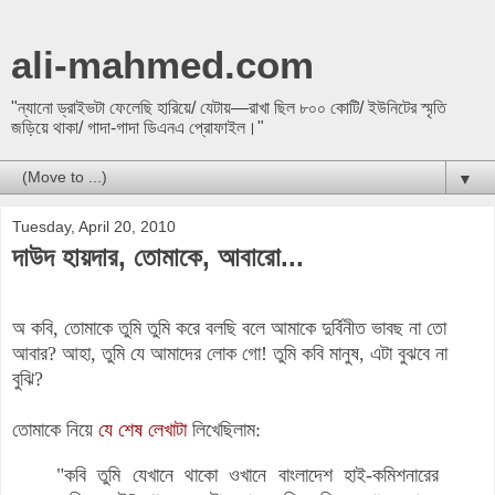
ali-mahmed.com
"ন্যানো ড্রাইভটা ফেলেছি হারিয়ে/ যেটায়—রাখা ছিল ৮০০ কোটি/ ইউনিটের স্মৃতি
জড়িয়ে থাকা/ গাদা-গাদা ডিএনএ প্রোফাইল।"
▼
Tuesday, April 20, 2010
দাউদ হায়দার, তোমাকে, আবারো...
অ কবি, তোমাকে তুমি তুমি করে বলছি বলে আমাকে দুর্বিনীত ভাবছ না তো
আবার? আহা, তুমি যে আমাদের লোক গো! তুমি কবি মানুষ, এটা বুঝবে না
বুঝি?
তোমাকে নিয়ে
যে শেষ লেখাটা
লিখেছিলাম:
"কবি তুমি যেখানে থাকো ওখানে বাংলাদেশ হাই-কমিশনারের