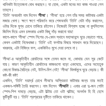
খানিকটা উত্তেজনা বোধ করছেন
।
যা হোক
,
একটা মনের মত কাজ পাওয়া গেল
তাহলে
।
’
তিনি
’
অবয়বটা নাম দিলে
ন
'
লীআ
'
।
‘
লীআ
’
হয়ে গেল তাঁর সময় কাটাবার একটা
মজার খেলা
।
ক্ষণে ক্ষণে পরিবর্তন করে শেষঅবধি
‘
তিনি
’
যেটা দাঁড় করালেন
,
ওটার দিকে মুগ্ধ চোখে তাকিয়ে রইলেন
।
নিজেরই বিশ্বাস হচ্ছে না কুৎসিত
সব
জিনিস
দিয়ে এমন চমৎকার একটা কিছু দাঁড় করানো যায়!
কালে-কালে
‘
লীআ
’
স্পেস
শি
পের যে
-
কোন স্থানে মহাআনন্দে ঘুরে বেড়াতে পারে
,
কেবল একটাই নিষেধাজ্ঞা
।
‘
তিনি
’
ওই ফলটার বিষয়ে সাবধান করে দিয়েছেন
।
খবরদার
,
এটা নিষিদ্ধ ফল
,
এককিনিও মুখে দেয়া চলবে না
।
'
লীআ
'-
র আকৃতিহীন রোবটদের সঙ্গে তেমন জমে না
,
কোথায় যেন সুর কেটে
যায়
।
কারণ আকৃতিহীন রোবটদের কাজগুলো বড়ো একঘেয়ে
,
এদের অহেতুক
কো
নো
বিকার-বৈচিত্র নেই
,
উনিশ-বিশ নেই!
‘
লীআ
’
বিমর্ষমুখে ঘুরে বেড়ায়
।
কী
কষ্ট-কী কষ্ট!
একদিন,
‘
তিনি
’
দয়ার্দ্র চোখে লীআ
'
র অস্থিরতা কাটাবার জন্য তার মতই
একজন-সঙ্গিনী তৈরি করলেন
।
নাম দিলেন
‘
লীআনি
’
।
এবার এরা দু-জন গোটা
স্পেস-
শি
প দাবড়ে বেড়ায়
,
এটা উল্টায় তো ওটা পাল্টায়
;
অনর্থক হি হি হেসে
কুটিকুটি হয়
।
‘
তিনি
’
প্রশ্রয়ের দৃষ্টিতে তাকিয়ে থাকেন
।