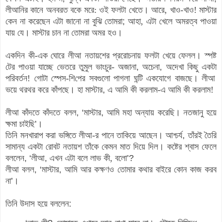
লীআনির কানে অনবরত বকে মরে
:
ওই ফলটা খেতে
।
আরে, খাও-খাও! মাস্টার
কেন না করেছেন এটা জানো না বুঝি
তোমরা
;
আহা, এটা খেলে অমরত্ব পাওয়া
যায়
যে
।
মাস্টার চান না তোমরা অমর হও
।
একদিন কী-এক ঘোরে লীআ নতায়শের প্ররোচনায় ফলটা খেয়ে ফেলল
।
স্পষ্ট
টের পাওয়া যাচ্ছে ভেতরে তুমুল ভাংচুর- অজানা
,
অচেনা
,
অদেখা কিছু
একটা
পরিবর্তন! গোটা স্পেস-
শি
পের সবগুলো পাগলা ঘন্টি একযোগে বাজছে
।
লীআ
ভয়ে থরথর করে কাঁপছে
।
হা মাস্টার
,
এ আমি কী করলাম-এ আমি কী করলাম!
লীআ কাঁদতে কাঁদতে বলল
,
‘
মাস্টার
,
আমি মহা অন্যায় করেছি
।
নতজানু হয়ে
ক্ষমা চাইছি
’
।
তিনি মনখারাপ করা ভঙ্গিতে লীআ-র পানে তাকিয়ে আছেন
।
আশ্চর্য
,
তাঁরই তৈরি
সামান্য একটা রোবট নতায়শ তাঁকে কেমন মাত দিয়ে দিল
।
কষ্টের শ্বাস ফেলে
বললেন
,
‘
লীআ
,
এখন এটা বলে লাভ কী
, বলো
’
?
লীআ বলল
,
‘
মাস্টার
,
আমি আর কক্ষণও তোমার কথার বাইরে কোন কাজ করব
না
’
।
তিনি উদাস হয়ে বললেন
: