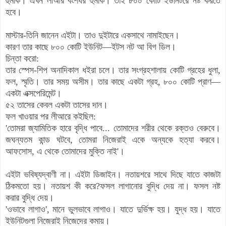
হুমকি। এখন লীআর বংশধর হুমকি। তাই ৮০০ কোটি ইউনিটরে নষ্ট করতে
হবে।
মাস্টার-তিনি জানেন এইটা। তাও দুইটারে একসাথে নামাইছেন।
কারণ তার কাছে ৮০০ কোটি ইউনিট—ইটস নট আ বিগ ডিল।
চিন্তা করো:
তার স্পেস-শিপ অনাদিকাল ধইরা চলে। তার সংগ্রহশালায় কোটি গ্রহের ধুলা,
ফল, স্মৃতি। তার সময় অসীম। তার কাছে একটা গ্রহ, ৮০০ কোটি প্রাণ—
একটা এক্সপেরিমেন্ট।
৫২ তাসের কেবল একটা তাসের দান।
ফল খাওয়ার পর লীআরে কইছিল:
'তোমরা জ্যামিতিক হারে বৃদ্ধি পাবে... তোমাদের শরীর থেকে রক্তও বেরুবে।
জঘন্যতম কান্ড ঘটবে, তোমরা নিজেরাই একে অন্যকে হত্যা করবে।
আফসোস, এ থেকে তোমাদের মুক্তি নাই'।
এইটা ভবিষ্যদ্বাণী না। এইটা ডিজাইন। নতায়শরে সাথে দিছে যাতে কাজটা
ঠিকমতো হয়। নতায়শ কী করে?ফসল লাগানোর বুদ্ধি দেয় না। ফসল নষ্ট
করার বুদ্ধি দেয়।
'ওভাবে লাগাও', মানে ভুলভাবে লাগাও। যাতে দুর্ভিক্ষ হয়। যুদ্ধ হয়। যাতে
ইউনিটগুলা নিজেরাই নিজেদের কমায়।