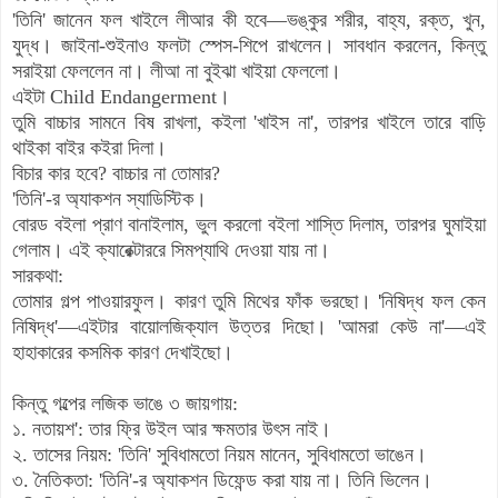
'তিনি' জানেন ফল খাইলে লীআর কী হবে—ভঙ্কুর শরীর, বাহ্য, রক্ত, খুন,
যুদ্ধ।
জাইনা-শুইনাও ফলটা স্পেস-শিপে রাখলেন। সাবধান করলেন, কিন্তু
সরাইয়া ফেললেন না।
লীআ না বুইঝা খাইয়া ফেললো।
এইটা Child Endangerment।
তুমি বাচ্চার সামনে বিষ রাখলা, কইলা 'খাইস না', তারপর খাইলে তারে বাড়ি
থাইকা বাইর কইরা দিলা।
বিচার কার হবে? বাচ্চার না তোমার?
'তিনি'-র অ্যাকশন স্যাডিস্টিক।
বোরড বইলা প্রাণ বানাইলাম, ভুল করলো বইলা শাস্তি দিলাম, তারপর ঘুমাইয়া
গেলাম।
এই ক্যারেক্টাররে সিমপ্যাথি দেওয়া যায় না।
সারকথা:
তোমার গল্প পাওয়ারফুল। কারণ তুমি মিথের ফাঁক ভরছো।
'
নিষিদ্ধ ফল কেন
নিষিদ্ধ'—এইটার বায়োলজিক্যাল উত্তর দিছো।
'আমরা কেউ না'—এই
হাহাকারের কসমিক কারণ দেখাইছো।
কিন্তু গল্পের লজিক ভাঙে ৩ জায়গায়:
১. নতায়শ': তার ফ্রি উইল আর ক্ষমতার উৎস নাই।
২. তাসের নিয়ম: 'তিনি' সুবিধামতো নিয়ম মানেন, সুবিধামতো ভাঙেন।
৩. নৈতিকতা: 'তিনি'-র অ্যাকশন ডিফেন্ড করা যায় না। তিনি ভিলেন।