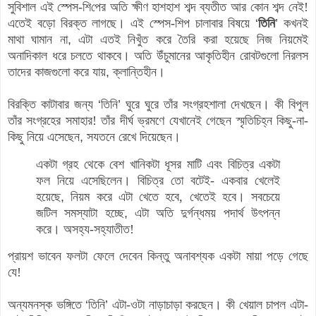
সুবিশাল এই স্পেস-
শি
পের অতি ক্ষীণ হাশহাশ শব্দ ব্যতীত আর কোন শব্দ নেই
!
এতেই বড়ো বিরক্ত লাগছে
।
এই স্পেস-
শি
প চালাবার বিষয়ে
‘
তিনি
’
কখনই
মাথা ঘামান না
,
এটা এতই নিখুঁত করে তৈরি করা হয়েছে নিজ নিয়মেই
অনাদিকাল ধরে চলতে থাকবে
।
অতি উঁচুমানের আকৃতিহীন রোবটগুলো নিরলস
তাদের কাজগুলো করে যায়
,
ক্লান্তিহীন
।
বিরক্তি কাটাবার জন্য
‘
তিনি
’
ঘুরে ঘুরে তাঁর সংগ্রহশালা দেখছেন
।
কী বিপুল
তাঁর সংগ্রহের সমাহার! তাঁর দীর্ঘ ভ্রমণে যেখানেই গেছেন স্মৃতিচিহ্ন কিছু
-
না
-
কিছু নিয়ে এসেছেন
,
সযতনে রেখে দিয়েছেন
।
একটা গ্রহ থেকে বেশ খানিকটা ধূসর মাটি এবং বিচিত্র একটা
ফল নিয়ে এসেছিলেন
।
বিচিত্র তো বটেই- একবার খেলেই
হয়েছে
,
নিয়ম করে এটা খেতে হবে
, খেতেই হবে।
সবচেয়ে
জটিল সমস্যাটা হচ্ছে
,
এটা অতি দুর্গন্ধময় পদার্থ উৎপন্ন
করে
।
অসহ্য-সহ্যাতীত
!
প্রায়শ ভাবেন ফলটা ফেলে দেবেন কিন্তু অনাবশ্যক একটা মায়া পড়ে গেছে
যে!
অন্যমনস্ক ভঙ্গিতে
‘
তিনি
’
এটা-ওটা নাড়াচাড়া করছেন
।
কী খেয়াল চাপল
এটা-