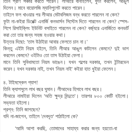
তিনি প্রাণ সঞ্চার করতে পারেন। লীআরে বানাইলেন, ফুটা করলেন, আঙুল
দিলেন।
মানে বায়োলজি ম্যানিপুলেট করতে পারেন।
তাইলে ফল খাওয়ার পর লীআর মেটাবলিজম বন্ধ করতে পারলেন না কেন?
ফুটা না-কইরা ডিরেক্ট এনার্জি কনভার্সন সিস্টেম দিতে পারলেন না কেন?
স্পেস-
শিপে রিসাইক্লিং ইউনিট বসাইতে পারলেন না কেন? বর্জ্যরে এনার্জিতে কনভার্ট
করা তো তার জন্য সহজ হওয়ার কথা।
উত্তর দিছো: 'তাস উঠাইয়া আবার ফেলতে চান না।'
কিন্তু এইটা নিয়ম হইলে, তিনি লীআর আঙুল কাটলেন কেমনে? দুই ভাগ
করলেন কেমনে?
ওইটাও তো তাস উঠাইয়া ফেলা।
মানে তিনি সুবিধামতো নিয়ম ভাঙেন। যখন গল্পের দরকার, তখন ইন্টারভেন
করেন। যখন দরকার নাই, তখন 'নিয়ম নাই' কইয়া হাত ধুইয়া ফেলেন।
৪. টাইমস্কেল গ্যাপ!
তিনি ক্যাপসুলে লাখ বছর ঘুমান। লীআদের হিসাবে লাখ বছর।
লীআরে নামাইয়া দিলেন 'অতি ক্ষুদ্র বিন্দুতে'।
তারপর ৮০০ কোটি হইলো।
সভ্যতা হইলো।
প্রশ্ন: তিনি জাগছেন?
যদি না-জাগেন, তাইলে 'দেবদূত' পাঠাইলো কে?
'আমি আশা করছি, তোমাদের সাহায্য করার জন্য হয়তো-বা