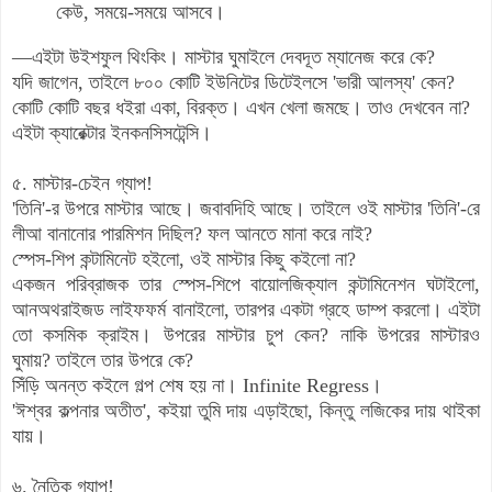
কেউ, সময়ে-সময়ে আসবে।
—এইটা উইশফুল থিংকিং।
মাস্টার ঘুমাইলে দেবদূত ম্যানেজ করে কে?
যদি জাগেন, তাইলে ৮০০ কোটি ইউনিটের ডিটেইলসে 'ভারী আলস্য' কেন?
কোটি কোটি বছর ধইরা একা, বিরক্ত। এখন খেলা জমছে। তাও দেখবেন না?
এইটা ক্যারেক্টার ইনকনসিসটেন্সি।
৫. মাস্টার-চেইন গ্যাপ!
'তিনি'-র উপরে মাস্টার আছে। জবাবদিহি আছে।
তাইলে ওই মাস্টার 'তিনি'-রে
লীআ বানানোর পারমিশন দিছিল?
ফল আনতে মানা করে নাই?
স্পেস-শিপ কন্টামিনেট হইলো, ওই মাস্টার কিছু কইলো না?
একজন পরিব্রাজক তার স্পেস-শিপে বায়োলজিক্যাল কন্টামিনেশন ঘটাইলো,
আনঅথরাইজড লাইফফর্ম বানাইলো, তারপর একটা গ্রহে ডাম্প করলো।
এইটা
তো কসমিক ক্রাইম।
উপরের মাস্টার চুপ কেন?
নাকি উপরের মাস্টারও
ঘুমায়?
তাইলে তার উপরে কে?
সিঁড়ি অনন্ত কইলে গল্প শেষ হয় না। Infinite Regress।
'ঈশ্বর কল্পনার অতীত', কইয়া তুমি দায় এড়াইছো, কিন্তু লজিকের দায় থাইকা
যায়।
৬. নৈতিক গ্যাপ!