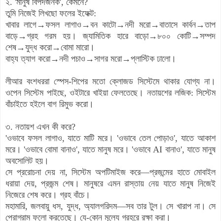
২. 'মানুষ বিপদজনক', কেমনে?
তুমি নিজেই লিখছো ফলের ইফেক্ট:
খাবার লাগে→ফসল লাগাও→বন কাটো→নদী মরো→বাতাসে কার্বন→তাপ
বাড়ে→গ্রহ গরম হয়। জ্যামিতিক হারে বাড়ো→৮০০ কোটি→সম্পদ
শেষ→যুদ্ধ করো→বোমা মারো।
বাহ্য ত্যাগ করো→নদী পচাও→সাগর মরো→প্লাস্টিক ঢালো।
লীআর বংশধররা স্পেস-শিপের মতো ক্লোজড সিস্টেমে থাকার যোগ্য না।
ওপেন সিস্টেম পাইছে, ওইটারে খাইয়া ফেলতেছে। নতায়শের লজিক: সিস্টেম
বাঁচাইতে হইলে বাগ রিমুভ করো।
৩. নতায়শ এখন কী করে?
'ওভাবে ফসল লাগাও, যাতে মাটি মরে। 'ওভাবে তেল পোড়াও', যাতে আকাশ
মরে। 'ওভাবে বোমা বানাও', যাতে মানুষ মরে। 'ওভাবে AI বানাও', যাতে মানুষ
অবসোলিট হয়।
সে প্ররোচনা দেয় না, সিস্টেম অপটিমাইজ করে—প্রজন্মের হাতে মোবাইল
ধরায়া দেয়, প্রজন্ম শেষ। মানুষরে এমন রাস্তায় নেয় যাতে মানুষ নিজেই
নিজেরে শেষ করে। গ্রহ বাঁচে।
মহামারি, জলবায়ু ধস, যুদ্ধ, অ্যালগরিদম—সব তার টুল। সে খারাপ না। সে
প্রোগ্রাম ফলো করতেছে। যে-কোন মূল্যে গ্রহরে রক্ষা করা।