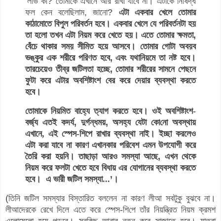
‘
লাভ কী
?
তোমাকে এখানে আর রাখা যাবে না
।
এটাকে নিষিদ্ধ
ফল কেন বলেছিলাম
,
জানো
?
এটা একবার খেলে তোমার
কাঠামোতে বিপুল পরিবর্তন হবে
।
একবার খেলে যে পরিবর্তনটা হয়
তা হলো তখন এটা নিয়ম করে খেতে হয়
।
এতে তোমার ক্ষমতা
,
বেঁচে থাকার সময় সীমিত হয়ে আসবে
।
তোমার গোটা অবয়ব
ভঙ্কুর এক শরীরে পরিণত হবে
, এবং
যথানিয়মে তা নষ্ট হবে
।
তারচেয়েও তীব্র জটিলতা হচ্ছে
,
তোমার শরীরের সামনে পেছনে
ফুটা করে এটার অবশিষ্টাংশ বের করে দেয়ার ব্যবস্থা করতে
হবে
।
তোমাকে নিয়মিত বাহ্যে ত্যাগ করতে হবে
।
ওই অবশিষ্টাংশ-
বর্জ্য এতই কদর্য
,
দুর্গন্ধময়
,
অসহ্য যেটা কো
নো
অবস্থায়
এখানে, এই স্পেস-শিপে রাখার ব্যবস্থা নাই
।
ইচ্ছা করলেও
এটা করা যাবে না কারণ এখানকার পরিবেশ এমন উপযোগী করে
তৈরি করা হয়নি
।
তাছাড়া আরও সমস্যা আছে
,
এখন থেকে
নিয়ম করে ফলটা খেতে হবে বিধায় এর যোগানের ব্যবস্থা করতে
হবে
।
এ ভারী জটিল সমস্যা...
’
।
(
তিনি জটিল সমস্যার বিস্তারিত বললেন না কারণ লীআ সবটুকু বুঝবে না
।
লীআদেরকে রেখে দিলে এতে করে স্পেস-
শি
পে তাঁর নিয়ন্ত্রিত
নিয়ম
ক্রমশ
এলোমেলো হয়ে পড়বে
।
সবকিছু আবার নতুন করে সাজাতে হবে
।
যাত্রা