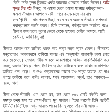
'
তিনি
'
অতি ক্ষুদ্র বিন্দুমত একটা জায়গায় এদেরকে নামিয়ে দিলেন
।
অতি
ক্ষুদ্র বিন্দু বটে
কিন্তু এর এমাথা থেকে ওমাথা যাওয়ার পর্যাপ্ত জ্ঞান-
ক্ষমতা লীআদের আপাতত নাই
।
পরে কালে-কালে যার নাম
হ
বে
'পৃথিবী'
।
তাঁর প্রবল ইচ্ছা
,
কালে কালে অন্তত লীআ-র বংশধররা
পর্যাপ্ত জ্ঞান অর্জন করবে
।
তিনি হাসলেন
,
পর্যাপ্ত জ্ঞান অর্জনের পরও
লীআ
'
র বংশধরদের বুকের ভেতর থেকে হাহাকার বেরিয়ে আসবে
,
আমি
কেউ না
,
আমি কিছু না!
লীআরা আকাশপানে তাকিয়ে থাকে আর লম্বা-লম্বা শ্বাস ফেলে
।
লীআদের
সন্তানেরাও আকাশপানে তাকিয়ে থাকার এই অভ্যাসটা বাড়াবাড়ি রকম রপ্ত
করে ফেলেছে
।
মেজাজ শরীফ থাকলে আকাশপানে তাকিয়ে কাকুতি-মিনতি করে
কিন্তু মেজাজ বিগড়ে গেলে
,
ট্রাফিক জ্যামে আটকে থাকলে
আবার
আকাশপানে
তাকিয়ে গাল পাড়ে
।
কখনও খাদ্যাভাসের কারণে হাগু শক্ত হয়েছে তো দাও
উপরে তাকিয়ে কষে গা
লি
!
আকাশ, সবই আকাশময়! স্বর্গ, তাও আকাশে—
নরক, তাও!
লীআ থেকে লীআনি- এক থেকে দুই, দুই থেকে ৮০০ কোটি ইউনিট হলো।
সমস্ত তথ্য জমা হয় স্পেস-শিপের মূল সার্ভারে। ইচ্ছা করলেই তিনি প্রতিটি
ইউনিটের ডিটেইলস তথ্য জানতে পারেন কিন্তু এতে তাঁর ভারী আলস্য।
তিনি ক্যাপসুলের খোলে ঘুমাচ্ছেন
।
ক-লাখ বছর (লীয়াদের সময়ের হিসাবে) ধরে