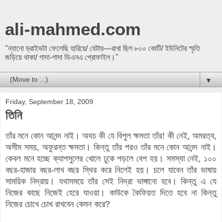
ali-mahmed.com
"ন্যানো ড্রাইভটা ফেলেছি হারিয়ে/ যেটায়—রাখা ছিল ৮০০ কোটি/ ইউনিটের স্মৃতি
জড়িয়ে থাকা/ গাদা-গাদা ডিএনএ প্রোফাইল।"
▼
Friday, September 18, 2009
তিনি
তাঁর মনে কোন আনন্দ নাই
।
অথচ কী যে বিপুল ক্ষমতা তাঁর! কী নেই, অমরত্ব
,
অসীম সময়
,
অফুরন্ত ক্ষমতা
।
কিন্তু তাঁর পরও তাঁর মনে কোন আনন্দ নাই
।
কেবল মনে হচ্ছে ক্যাপসুলের খোলে ঢুকে পড়লে বেশ হয়
।
সমস্যা নেই
,
১০০
বছর-হাজার বছর-লাখ বছর স্থির করে নিলেই হয়
।
চলে যাবেন তাঁর ভাষায়
সাময়িক নিদ্রায়। যথাসময়ে তাঁর সেই নিদ্রা ভাঙ্গানো হবে
।
কিন্তু এ যে
নিজের কাছে নিজেই হেরে যাওয়া
।
কাউকে কৈফিয়ত দিতে হবে না কিন্তু
নিজের চোখে চোখ রাখবেন কেমন করে
?