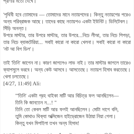
প্রাণীর মতো দেখে।
'পৃথিবী হবে তোমাদের — তোমাদের মানে নতায়শদের। কিন্তু নতায়শের পরেও
অন্য পরিব্রাজক আছে। তাদের কাছে নতায়শও একটা ইউনিট। ডিলিটেবল।
সিঁড়ি অনন্ত।
উপরে মাস্টার, তার উপরে মাস্টার, তার উপরে...নিচে লীআ, তার নিচে পিপড়া,
তার নিচে ব্যাকটেরিয়া... সবাই কারো না কারো খেলনা। সবাই কারো না কারো
'নট আ বিগ ডিল'।
তাই 'তিনি' জাগেন না। কারণ জাগলেও লাভ নাই। তার মাস্টার জাগলে তারেও
ক্যাপসুলে ভরবে। অন্য কেউ আসবে। আসতেছে। নতায়শ হিসাব করতেছে।
খেলা চলতেছে।
[4/27, 11:49] Ali:
"'তিনি' একটা গ্রহ থাইকা মাটি আর বিচিত্র ফল আনছিলেন—
তিনি কি জানতেন ন...! "
তিনি তো কেবল মাটি আর ফলই আনছিলেন। মোটা দাগে বলি,
তুমি কোথাও থিক্যা অক্সিজেন হাইড্রোজেন উঠায়া নিয়া গেলা।
কিন্তু যখন মিশাইলা তখন অন্য হিসাব!