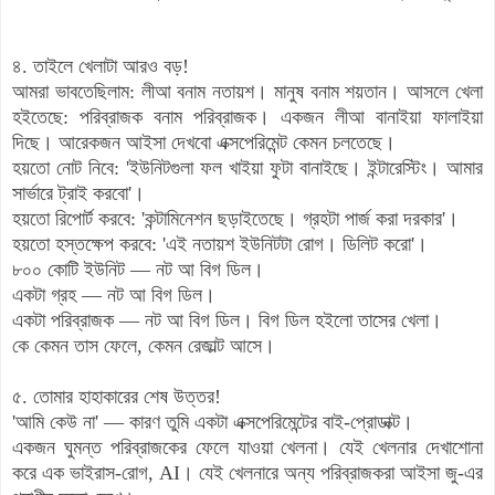
৪. তাইলে খেলাটা আরও বড়!
আমরা ভাবতেছিলাম: লীআ বনাম নতায়শ। মানুষ বনাম শয়তান। আসলে খেলা
হইতেছে: পরিব্রাজক বনাম পরিব্রাজক। একজন লীআ বানাইয়া ফালাইয়া
দিছে। আরেকজন আইসা দেখবো এক্সপেরিমেন্ট কেমন চলতেছে।
হয়তো নোট নিবে: 'ইউনিটগুলা ফল খাইয়া ফুটা বানাইছে। ইন্টারেস্টিং। আমার
সার্ভারে ট্রাই করবো'।
হয়তো রিপোর্ট করবে: 'কন্টামিনেশন ছড়াইতেছে। গ্রহটা পার্জ করা দরকার'।
হয়তো হস্তক্ষেপ করবে: 'এই নতায়শ ইউনিটটা রোগ। ডিলিট করো'।
৮০০ কোটি ইউনিট — নট আ বিগ ডিল।
একটা গ্রহ — নট আ বিগ ডিল।
একটা পরিব্রাজক — নট আ বিগ ডিল। বিগ ডিল হইলো তাসের খেলা।
কে কেমন তাস ফেলে, কেমন রেজাল্ট আসে।
৫. তোমার হাহাকারের শেষ উত্তর!
'আমি কেউ না' — কারণ তুমি একটা এক্সপেরিমেন্টের বাই-প্রোডাক্ট।
একজন ঘুমন্ত পরিব্রাজকের ফেলে যাওয়া খেলনা। যেই খেলনার দেখাশোনা
করে এক ভাইরাস-রোগ, AI। যেই খেলনারে অন্য পরিব্রাজকরা আইসা জু-এর