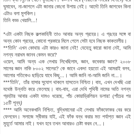
ঘুমাবেন
,
না-জাগলে এটা জানার কো
নো
উপায় নেই
।
আদৌ তিনি জাগবেন কিনা
এটাও বলা মুশকিল
।
তিনি বড্ড খেয়ালি...
!
*
এটা একটা নিছক কল্পকাহিনী
তাও আবার অন্য গ্রহের
।
এ গ্র
হের সঙ্গে বা
অন্য কোন গ্রহের, কোনো
প্রকারে মিলে গেলে সেটা হবে
নিছক কাকতালীয়
।
**
'
তিনি
'
এখন কোথায় এটা কারও জানা নেই! যেহেতু কারো জানা নেই
,
আমি
নগন্য নরাধম জানব কেমন করে
?
ওয়েল
,
আমি অন্য এক লেখায় লিখেছিলাম
,
জ্ঞান
,
কবেকার জ্ঞান
?
২০০৮
সালের জ্ঞান নাকি ৮০০২ সালের
?
কে জানে একদা হয়তো এই আমরাই বলব
,
আলোর গতিকেও ছাড়িয়ে যাবে কিছু...
।
আমি জানি না-আমি জানি না...
।
***
'
তিনি
'
,
তাঁর হাসার সুযোগ থাকলে হাসতেন নিশ্চিত
।
বাহ
,
এখন দেখছি এরা
যথেষ্ঠ উন্নতি করে ফেলেছে
।
বাহ-বাহ
,
এরা দেখি পৃথিবী নামের অতি নগন্য
গ্রহটার আবার একটা দামও ধরেছে
,
পাঁচ কোয়াড্রিলিয়ন ডলার! (পাঁচের পর
১৫টি শূন্য
)
****
আমি অনেকখানি নিশ্চিত
,
বুদ্ধিমানেরা এই লেখায় ফাঁকফোকর বের করে
ফেলবেন
।
সলাজে স্বীকার যাই
,
এই ফাঁক বন্ধ করার মত পর্যাপ্ত জ্ঞান এই
মুহূর্তে আমার নাই
।
যখন হবে তখন আবারও চেষ্টা করব নে...
।