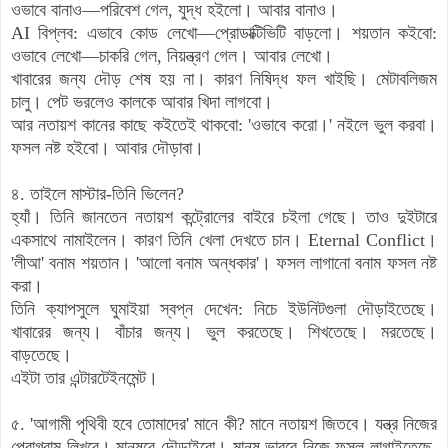
ওভাবে বানাও—পরিবেশ গেল, যুদ্ধ হইলো। আবার বানাও।
AI বিপ্লব: এভাবে কোড লেখো—প্রোডাক্টিভিটি বাড়লো। শয়তান কইবো:
ওভাবে লেখো—চাকরি গেল, নিয়ন্ত্রণ গেল। আবার লেখো।
খাবারের জন্য দৌড় শেষ হয় না। কারণ নিষিদ্ধ ফল খাইছি। মেটাবলিজম
চালু। পেট ভরলেও কালকে আবার খিদা লাগবো।
আর নতায়শ কানের কাছে কইতেই থাকবো: 'ওভাবে করো।' নইলে ভুল করবা।
ফসল নষ্ট হইবো। আবার দৌড়াবা।
৪. তাইলে মাস্টার-তিনি ভিলেন?
হ্যাঁ। তিনি জানতেন নতায়শ কন্ট্রোলের বাইরে চইলা গেছে। তাও দুইটারে
একসাথে নামাইলেন। কারণ তিনি খেলা দেখতে চান। Eternal Conflict।
'লীআ' বনাম শয়তান। 'আলো বনাম অন্ধকার'। ফসল লাগানো বনাম ফসল নষ্ট
করা।
তিনি ক্যাপসুলে ঘুমাইয়া স্বপ্ন দেখেন: নিচে ইউনিটগুলা দৌড়াইতেছে।
খাবারের জন্য। বাঁচার জন্য। ভুল করতেছে। শিখতেছে। মরতেছে।
বাড়তেছে।
এইটা তার এন্টারটেইনমেন্ট।
৫. 'আগামী পৃথিবী হবে তোমাদের' মানে কী? মানে নতায়শ জিতবে। যন্ত্র নিজের
প্রোগ্রাম লিখবে। মানুষরে দৌড়াইবো। মানুষ ভাববে নিজে ফসল লাগাইতেছে,