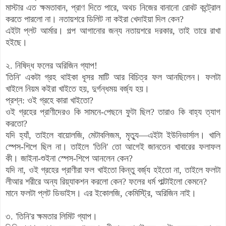
মাস্টার এত ক্ষমতাবান, প্রাণ দিতে পারে, অথচ নিজের বানানো রোবট কন্ট্রোল
করতে পারলো না। নতায়শরে ডিলিট না কইরা খেদাইয়া দিল কেন?
এইটা প্লট আর্মার। গল্প আগানোর জন্য নতায়শরে দরকার, তাই তারে রাখা
হইছে।
২. নিষিদ্ধ ফলের অরিজিন গ্যাপ!
'তিনি' একটা গ্রহ থাইকা ধূসর মাটি আর বিচিত্র ফল আনছিলেন।
ফলটা
খাইলে নিয়ম কইরা খাইতে হয়, দুর্গন্ধময় বর্জ্য হয়।
প্রশ্ন: ওই গ্রহে কারা খাইতো?
ওই গ্রহের প্রাণীদেরও কি সামনে-পেছনে ফুটা ছিল? তারাও কি বাহ্য ত্যাগ
করতো?
যদি হ্যাঁ, তাইলে বায়োলজি, মেটাবলিজম, মৃত্যু—এইটা ইউনিভার্সাল। খালি
স্পেস-শিপে ছিল না।
তাইলে 'তিনি' তো আগেই জানতেন খাবারের ফলাফল
কী। জাইনা-শুইনা স্পেস-শিপে আনলেন কেন?
যদি না, ওই গ্রহের প্রাণীরা ফল খাইতো কিন্তু বর্জ্য হইতো না,
তাইলে ফলটা
লীআর শরীরে অন্য রিয়্যাকশন করলো কেন?
ফলের ধর্ম পাল্টাইলো কেমনে?
মানে ফলটা প্লট ডিভাইস। এর ইকোলজি, কেমিস্ট্রি, অরিজিন নাই।
৩. 'তিনি'র ক্ষমতার লিমিট গ্যাপ।