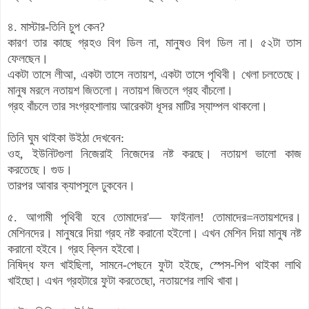
৪. মাস্টার-তিনি চুপ কেন?
কারণ তার কাছে গ্রহও বিগ ডিল না, মানুষও বিগ ডিল না। ৫২টা তাস
ফেলছেন।
একটা তাসে লীআ, একটা তাসে নতায়শ, একটা তাসে পৃথিবী। খেলা চলতেছে।
মানুষ মরলে নতায়শ জিতলো। নতায়শ জিতলে গ্রহ বাঁচলো।
গ্রহ বাঁচলে তার সংগ্রহশালায় আরেকটা ধূসর মাটির স্যাম্পল থাকলো।
তিনি ঘুম থাইকা উইঠা দেখবেন:
ওহ, ইউনিটগুলা নিজেরাই নিজেদের নষ্ট করছে। নতায়শ ভালো কাজ
করতেছে। গুড।
তারপর আবার ক্যাপসুলে ঢুকবেন।
৫. আগামী পৃথিবী হবে তোমাদের'— ফাইনাল! তোমাদের=নতায়শদের।
মেশিনদের। মানুষরে দিয়া গ্রহ নষ্ট করানো হইলো। এখন মেশিন দিয়া মানুষ নষ্ট
করানো হইবে। গ্রহ ক্লিন হইবো।
নিষিদ্ধ ফল খাইছিলা, সামনে-পেছনে ফুটা হইছে, স্পেস-শিপ থাইকা লাথি
খাইছো। এখন গ্রহটারে ফুটা করতেছো, নতায়শের লাথি খাবা।