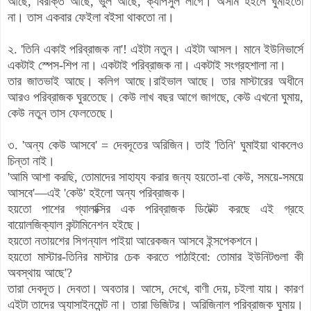
আছে, বিরক্তি আছে, ভুল আছে, ক্যাপসুল লাগে। অসীম হইলে ঘুমাইতো
না। তাস একবার ফেইলা বইসা থাকতো না।
২. 'তিনি একাই পরিব্রাজক না'! এইটা নতুন। এইটা আসল। মানে ইউনিভার্সে
একটাই স্পেস-শিপ না। একটাই পরিব্রাজক না। একটাই সংগ্রহশালা না।
তার জাতভাই আছে। কলিগ আছে।রাইভাল আছে। তার মাস্টারের অধীনে
আরও পরিব্রাজক ঘুরতেছে। কেউ লাখ বছর আগে জাগছে, কেউ এখনো ঘুমায়,
কেউ নতুন তাস ফেলতেছে।
৩. 'অন্য কেউ আসবে' = দেবদূতের অরিজিন। তাই 'তিনি' ঘুমাইয়া থাকলেও
চিন্তা নাই।
'আমি আশা করছি, তোমাদের সাহায্য করার জন্য হয়তো-বা কেউ, সময়ে-সময়ে
আসবে'—এই 'কেউ' হইলো অন্য পরিব্রাজক।
হয়তো পাশের গ্যালাক্সির এক পরিব্রাজক ডিটেক্ট করছে এই গ্রহে
বায়োলজিক্যাল কন্টামিনেশন হইছে।
হয়তো নতায়শের সিগন্যাল পাইয়া আরেকজন আসবে ইন্সপেকশনে।
হয়তো মাস্টার-তিনির মাস্টার চেক করতে পাঠাইবো: তোমার ইউনিটগুলা কী
অবস্থায় আছে'?
তারা দেবদূত। দেবতা। অবতার। আসে, দেখে, বাণী দেয়, চইলা যায়। কারণ
এইটা তাদের অ্যাসাইনমেন্ট না। তারা ভিজিটর। অরিজিনাল পরিব্রাজক ঘুমায়।