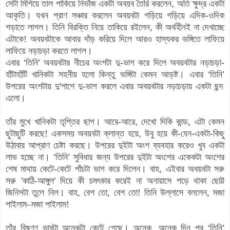
সেটা মিশিয়ে
তাল পাকিয়ে নিভাঁজ একটা অবয়ব তৈরি করলেন
,
অতি ক্ষুদ্র একটা
আকৃতি
।
যখন প্রাণ সঞ্চার করলেন অবয়বটা গড়িয়ে গড়িয়ে এদিক-ওদিক
গড়াতে লাগল
।
তিনি বিরক্তি নিয়ে তাকিয়ে রইলেন
,
কী অর্থহীনই না দেখাচ্ছে
এটাকে! অবয়বটাকে আবার দাঁড় করিয়ে দিলে আরও হাস্যকর ভঙ্গিতে লাফিয়ে
লাফিয়ে নড়াচড়া করতে লাগল
।
এবার
‘
তিনি
’
অবয়বটার
নীচের অংশটা দু-ভাগ করে দিলে অবয়বটার নড়াচড়া-
হাঁটাহাঁটি খানিকটা সহনীয় হলো কিন্তু ভঙ্গিটা কেমন আড়ষ্ট
।
এবার
‘
তিনি
’
উপরের অংশটায় দু'পাশে দু-ভাগ করলে এবার অবয়বটার নড়াচড়ায় একটা ছন্দ
এলো
।
তাঁর মুখে খানিকটা তৃপ্তির ছাপ
।
আরে-আরে
,
দেখো দিকি কান্ড, এটা কেমন
ছুটাছুটি করছে! একসময় অবয়বটা ক্লান্ত হয়ে
,
উবু হয়ে কী-যেন-একটা-কিছু
উঠাবার আপ্রাণ চেষ্টা করছে
।
উপরের দুইটা অংশ ব্যবহার করেও খুব একটা
লাভ হচ্ছে না
।
‘
তিনি
’
সুবিধার জন্য উপরের দুইটা অংশের একেকটা অংশের
শেষ মাথায় কেটে-কেটে পাঁচটা ভাগ করে দিলেন
।
বাহ
,
এইবার অবয়বটা সরু
সরু 'কাঠি-আঙ্গুল' দিয়ে কী চমৎকার করেই না অনায়াসে পড়ে থাকা ছোট্ট
জিনিসটা তুলে নিল
।
বাহ
,
বেশ তো
, বেশ তো
! তিনি উল্লাসে বললেন, মজা
পাইলাম–মজা পাইলাম!
তাঁর বিষণ্ণ ভাবটা
অনেকটা
কেটে গেছে
।
অনেক
,
অনেক দিন পর
‘
তিনি
’