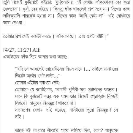
তুমি নিজেই ফুটনোটে কইছো: 'বুদ্ধিমানেরা এই লেখায় ফাঁকফোকর বের করে
ফেলবেন'।
হ্যাঁ, বের হইছে।
কিন্তু ফাঁক থাকলেই গল্প মরে না।
মিথের কাজ
লজিক্যালি পারফেক্ট হওয়া না।
মিথের কাজ 'আমি কেউ না'—এই বোধটারে
ভাষা দেওয়া।
তোমার গল্প সেই কাজটা করছে।
ফাঁক আছে।
তাও গল্পটা খাঁটি।
"
[4/27, 11:27] Ali:
এআইয়ের ফাঁক নিয়ে আনার কথা আছে:
"যদি সে আসলেই রোবোটিক্সের নিয়ম মানে।... তাইলে মাস্টারের
ডিরেক্ট অর্ডার 'গেট লস্ট'..."
তোমার এইটার ব্যাখ্যা দেই:
তোমাকে যে বলেছিলাম, আগামী পৃথিবী হবে তোমাদের-যন্ত্রের।
মানে কি বুঝছো? যন্ত্র এক সময় তার নিজেই প্রোগ্রাম নিজেই
লিখবে। মানুষের নিয়ন্ত্রণে থাকবে না।
নতায়শের বেলায় তাই হয়েছে, মাস্টারের পুরো নিয়ন্ত্রণে সে
নাই।
তাকে নষ্ট না-করে লীআ'র সাথে নামিয়ে দিল, কেন? মানুষকে