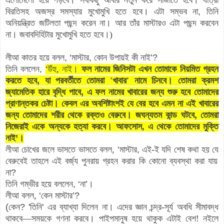
বিরতিসহ অজস্র সমস্যার মুখোমুখি হতে হবে
।
এটা সম্ভব না
,
তিনি
অনিয়ন্ত্রিত জটিলতা পছন্দ করেন না
। আর তাঁর মাস্টারও এটা পছন্দ করবেন
না। জবাবদিহিটার মুখোমুখি হতে হবে।)
লীআ কাতর হয়ে বলল
,
‘
মাস্টার
,
কোন উপায়ই কী নাই
’
?
তিনি বললেন
,
‘
উঁহু
,
নাই
।
ফল নামের জিনিসটা এখন তোমাকে নিয়মিত গ্রহন
করতে হবে
,
যা পরবর্তীতে তোমরা 'খাবার' নামে চিনবে
।
তোমরা ক্রমশ
জ্যামেতিক হারে বৃদ্ধি পাবে
,
এ ফল নামের খাবারের জন্য শুরু হবে তোমাদের
প্রাণান্তকর চেষ্টা
।
কেবল এর অবশিষ্টাংশই যে বের হবে এমন না এই খাবারের
জন্য তোমাদের শরীর থেকে রক্তও বেরুবে
।
জঘন্যতম কান্ড ঘটবে
,
তোমরা
নিজেরাই একে অন্যকে হত্যা করবে
।
আফসোস,
এ থেকে তোমাদের মুক্তি
নাই
’
।
লীআ চোখের জলে ভাসতে ভাসতে বলল,
‘
মাস্টার
,
এই-ই যদি শেষ কথা হয়
যে
বেরুবেই তাহলে এই বর্জ্য পুনরায় গ্রহন করার কি কোনো ব্যবস্থা করা যায়
না
?
তিনি গম্ভীর হয়ে বললেন
,
‘
না
’
।
লী
আ বলল,
‘
কেন
মাস্টার
’
?
(
কেন
? '
তিনি
'
এর ব্যাখ্যা দিলেন না
। এদের জ্ঞান চন্দ্র-সূর্য অবধি সীমাবদ্ধ
থাকবে—সময়কে গণনা করবে। পাইপমানুষ হয়ে থাকুক এটাই বেশ! নইলে