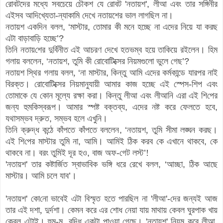
রোবটদের মধ্যে সবচেয়ে চৌকশ যে রোবট
'
নতায়শ
',
লীআ এবং তার সঙ্গিনীর
এইসব আদিখ্যেতা-ন্যাকামি দেখে নতায়শের ভাল লাগছিল না
।
নতায়শ একদিন বলল
,
‘
মাস্টার
,
তোমার কী মনে হচ্ছে না এদের নিয়ে যা করছ
এটা বাড়াবাড়ি হচ্ছে
’
?
তিনি নতায়
শের
দুর্বিনীত এই আচরণ দেখে হতভম্ব হয়ে তাকিয়ে রইলেন
।
হিম
গলায় বললেন
,
‘
নতায়শ
,
তুমি কী রোবোটিক্সের নিয়মগুলো ভুলে গেছ
’
?
নতায়শ স্থির গলায় বলল,
‘
না মাস্টার
,
কিন্তু আমি এদের কর্মকান্ডে যারপর নাই
বিরক্ত
।
রোবোটিক্সের নিয়মানুযায়ী আমার কাজ হচ্ছে এই স্পেস-
শি
প এবং
তোমাকে যে কোন মূল্যে রক্ষা করা
।
কিন্তু লীআ এবং লীআনি এরা এই
শি
পের
জন্য হুমকিস্বরূপ
।
আমার স্পষ্ট বক্তব্য
,
এদের নষ্ট করে ফেলতে হবে
,
যথাসম্ভব দ্রুত
,
সম্ভব হলে এখুনি
।
তিনি ক্রুদ্ধ কন্ঠে কাঁপতে কাঁপতে বললেন
,
‘
নতায়শ,
তুমি সীমা লঙ্ঘন করছ
।
এই
শি
পের মাস্টার তুমি না
,
আমি
।
আমিই ঠিক করব কে এখানে থাকবে
,
কে
থাকবে না
।
বরং তুমিই দূর হও
,
বাজ অফ-গেট লস্ট
’
!
'
নতায়শ
'
তার কষ্টার্জিত স্বাভাবিক ভঙ্গি ধরে রেখে বলল
,
‘
আচ্ছা
,
ঠিক আছে
মাস্টার
।
আমি চলে যাব
’
।
'
নতায়শ
'
কো
নো
ভাবেই এটা বিস্মৃত হতে পারছিল না
'
লীআ
'-
দের জন্যই আজ
তার এই দশা
, দুর্দশা
।
কেমন করে এর শোধ নেয়া যায় মাথায় কেবল ঘুরপাক খায়
কেবল
এটাই
।
হুম
-ম
,
বুদ্ধি একটা পাওয়া গেছে
।
'
নতায়শ
'
নিয়ম করে লীআ
,