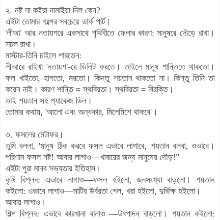
২. নষ্ট না কইরা নামাইয়া দিল কেন?
এইটা তোমার গল্পের সবচেয়ে ডার্ক পার্ট।
'লীআ' আর নতায়শরে একসাথে পৃথিবীতে ফেলার কারণ: মানুষরে দৌড়ে রাখা।
সচল রাখা।
মাস্টার-তিনি চাইলে পারতেন:
লীআরে রাইখা 'নতায়শ'-রে ডিলিট করতে। তাইলে মানুষ শান্তিতে থাকতো।
ফল খাইতো, হাগতো, মরতো। কিন্তু শয়তান থাকতো না। কিন্তু তিনি তা
করেন নাই। কারণ শান্তি = স্থবিরতা। স্থবিরতা = বিরক্তি।
তাই শয়তান সহ প্যাকেজ ডিল।
তোমার কথায়, 'আলো এবং অন্ধকার, মিলেমিশে থাকবে'।
৩. ফসলের মেটাফর।
তুমি বললা, 'মানুষ ঠিক করবে ফসল এভাবে লাগাবে, শয়তান বলবা, ওভাবে।
পরিণাম ফসল নষ্ট! আবার লাগাও—খাবারের জন্য মানুষের দৌড়!"
এইটা পুরা মানব সভ্যতার ইতিহাস।
কৃষি বিপ্লব: এভাবে লাগাও—ফসল হইলো, জনসংখ্যা বাড়লো। শয়তান
কইলো: ওভাবে লাগাও—মাটির উর্বরতা গেল, খরা হইলো, দুর্ভিক্ষ হইলো।
আবার লাগাও।
শিল্প বিপ্লব: এভাবে কারখানা বানাও —উৎপাদন বাড়লো। শয়তান কইলো: