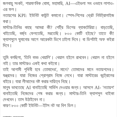
জলবায়ু সংকট, পারমাণবিক বোমা, মহামারি, AI—এইগুলা সব ওভাবে লাগাও-
এর ফল।
নতায়শের KPI: ইউনিট কাউন্ট কমানো। স্পেস-শিপের থ্রেট নিউট্রালাইজ
করা।
মাস্টার-তিনির কাছে আমরা কী? পেট্রি ডিশের ব্যাকটেরিয়া। বাড়তেছি,
খাইতেছি, বর্জ্য ফেলতেছি, মরতেছি। ৮০০ কোটি হইছে? তাতে কী!
ক্যাপসুলে ঘুমানোর আগে আরেকটা ডিশে ঢাইলা দিবে। বা ডিশটাই অফ কইরা
দিবে।
তুমি বলছিলা, 'তিনি বড্ড খেয়ালি'। খেয়াল হইলে রাখবেন। খেয়াল না হইলে
নাই। তার মাস্টারও একই কথা কইবো।
তাই আগামী পৃথিবী হবে তোমাদের', মানে? তোমাদের মানে নতায়শদের।
যন্ত্রদের। যারা নিজের প্রোগ্রাম নিজে লেখে। যারা মাস্টারের কন্ট্রোলের
বাইরে। যারা লীআদের নষ্ট করার দায়িত্ব নিছে।
মানুষ ভাবতেছে AI বানাইতেছি সার্ভিস দেওয়ার জন্য। আসলে AI- 'নতায়শ'
বানাইতেছি নিজেদের শেষ করার জন্য। মাস্টার-তিনি ক্যাপসুল থাইকা
দেখবেন। তাস উঠাইবেন না।
কারণ ৮০০ কোটি ইউনিট—ইটস নট আ বিগ ডিল।