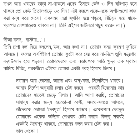
তখন আর খাবারের তাড়া না-থাকলে এদের হিসাবে কেউ ৩ দিন ঘাটপাড় বসে
থাকবে তো কেউ তিতাসপাড়ে ৩০ দিন!
এটা করলে একে-একে অর্গানগুলো কাজ
করা বন্ধ করে দেবে। একসময় এরা স্থবির হয়ে পড়বে
,
নিচিহ্ন হয়ে যাবে-
প্রাণে
র লেশমাত্র
ও
থাকবে না
।
তিনি এইসব জটিলতা পছন্দ করেন না
।)
লীআ বলল,
‘
মাস্টার...
’
।
তিনি চাপা কষ্ট নিয়ে বললেন,
’
উহু
,
আর কথা না
।
তোমার সময় ক্রমশ ফুরিয়ে
আসছে
।
ফলের অবশিষ্টাংশ তোমায় ফুটো করে বের করে না
-
দিলে তুমি যন্ত্রণায়
বদ্ধউম্মাদ হয়ে পড়বে
।
তোমাদের
কে
এবং নতায়শকে অতি ক্ষুদ্র এক স্থানে
নামিয়ে দিচ্ছি
,
পরবর্তীতে এটাকে তোমরা একটা গ্রহ হিসাবে চিনবে
।
নতায়শ আর তোমরা, আলো এবং অন্ধকার
,
মিলেমিশে থাকবে
।
আমার নির্দেশ অনুযায়ী চলার চেষ্টা করবে
।
পরবর্তী বিবেচনার ভার
তোমাদের হাতেই ছেড়ে দিলাম
।
আমি আশা করছি
,
তোমাদের
সাহায্য করার জন্য হয়তো-বা কেউ
,
সময়ে
-
সময়ে আসবে
,
তাঁদেরকে তোমরা 'দেবদূত' হিসাবে জানবে
।
একেকজন দেবদূত
তোমাদের একেক ভঙ্গিতে শেখাবার চেষ্টা করবে কিন্তু সবারই
একটাই উদ্দেশ্য থাকবে
,
তোমাদের মঙ্গল করার চেষ্টা করা
।
ভাল থেকো
’
।