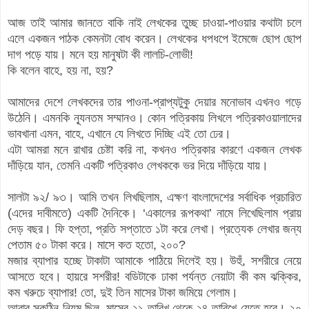
আজ তাই আমার জানতে বাকি নাই লেখকের তুচ্ছ চাওয়া-পাওয়ার কথাটা চলে
এলে একজন পাঠক কেমনটা বোধ করেন। লেখকের ধপধপে ইমেজে ছোপ ছোপ
দাগ পড়ে যায়। মনে হয় মানুষটা কী লালচি-লোভী!
কি বলেন বাহে, হয় না, হয়?
আমাদের দেশে লেখকদের তার পাওনা-প্রাপ্যটুকু দেয়ার মনোভাব এখনও গড়ে
উঠেনি। এমনকি ন্যূনতম সম্মানও। কোন পত্রিকায় লিখলে পত্রিকাওয়ালাদের
ভাবখানা এমন, বাহে, এখানে যে লিখতে দিচ্ছি এই তো ঢের।
এটা আমরা মনে রাখার চেষ্টা করি না, কখনও পত্রিকার কারণে একজন লেখক
দাঁড়িয়ে যান, তেমনি একটি পত্রিকাও লেখককে ভর দিয়ে দাঁড়িয়ে যায়।
সালটা ৯২/ ৯৩। আমি তখন লিখছিলাম, এক্ষণ বাংলাদেশের সর্বাধিক প্রচারিত
(এদের দাবীমতে) একটি দৈনিকে। ‘একালের রূপকথা’ নামে লিখেছিলাম প্রায়
দেড় বছর। ফি হপ্তা, প্রতি সপ্তাতে ১টা করে লেখা। প্রত্যেক লেখার জন্য
পেতাম ৫০ টাকা করে। মাসে কত হতো, ২০০?
মজার ব্যাপার হচ্ছে টাকাটা আমাকে পাঠিয়ে দিলেই হয়। উহুঁ, সশরীরে নেয়ে
আসতে হবে। হায়রে সশরীর! বডিটাকে ঢাকা পর্যন্ত নেয়াটা কী কম ঝক্কির,
কম খরুচে ব্যাপার! তো, দুই তিন মাসের টাকা জমিয়ে গেলাম।
আবার সুকঠিন নিয়ম ছিল, মাসের ২১ তারিখ থেকে ২৪ তারিখে যেতে হবে। ২০