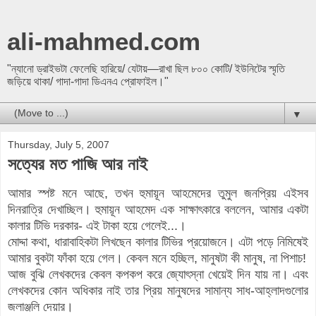
ali-mahmed.com
"ন্যানো ড্রাইভটা ফেলেছি হারিয়ে/ যেটায়—রাখা ছিল ৮০০ কোটি/ ইউনিটের স্মৃতি
জড়িয়ে থাকা/ গাদা-গাদা ডিএনএ প্রোফাইল।"
▼
Thursday, July 5, 2007
সত্যের মত পাজি আর নাই
আমার স্পষ্ট মনে আছে, তখন হুমায়ূন আহমেদের তুমুল জনপ্রিয় এইসব
দিনরাত্রি দেখাচ্ছিল। হুমায়ূন আহমেদ এক সাক্ষাৎকারে বললেন, আমার একটা
কালার টিভি দরকার- এই টাকা হয়ে গেলেই...।
মোদ্দা কথা, ধারাবাহিকটা লিখছেন কালার টিভির প্রয়োজনে। এটা পড়ে নিমিষেই
আমার বুকটা ফাঁকা হয়ে গেল। কেবল মনে হচ্ছিল, মানুষটা কী মানুষ, না পিশাচ!
আজ বুঝি লেখকদের কেবল কপকপ করে জ্যোৎস্না খেয়েই দিন যায় না। এবং
লেখকদের কোন অধিকার নাই তার প্রিয় মানুষদের সামান্য সাধ-আহ্লাদগুলোর
জলাঞ্জলি দেয়ার।