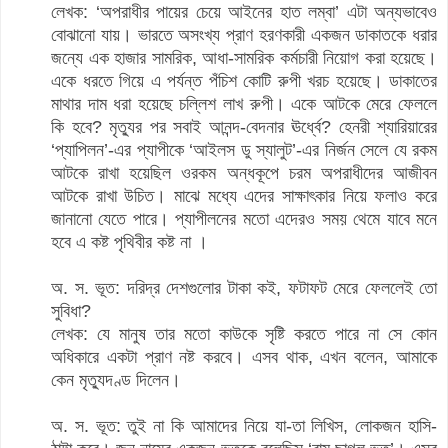
লেখক: ‘অপরাধীর পায়ের চেয়ে আইনের হাত লম্বা’ এটা অন্যভাবেও
বোঝানো যায়। ভারতে অসংখ্য প্রাণ হরণকারী একজন ডাকাতকে ধরার
জন্যে এক হাজার সামরিক, আধা-সামরিক কর্মচারী নিয়োগ করা হয়েছে।
একে ধরতে গিয়ে এ পর্যন্ত পঁচিশ কোটি রুপী খরচ হয়েছে। ডাকাতের
মাথার দাম ধরা হয়েছে চল্লিশ লাখ রুপী। একে আটকে মেরে ফেললে
কি হবে? মৃত্যুর পর সবাই আনন্দ-বেদনার ঊর্ধ্বে? হেনরী শ্যারিয়ারের
‘প্যাপিলন’-এর প্যাপীকে ‘আইলস ডু স্যালুট’-এর নির্জন সেলে যে রকম
আটকে রাখা হয়েছিল ওরকম অন্ধকূপে চরম অপরাধীদের আজীবন
আটকে রাখা উচিত। মাঝে মধ্যে এদের সাক্ষাৎকার নিয়ে ফলাও করে
জানানো যেতে পারে। প্যাপীলনের মতো এদেরও সময় থেমে যাবে মনে
হবে এ কষ্ট পৃথিবীর কষ্ট না ।
অ. স. ভূত: দরিদ্র দেশগুলোর টাকা কই, ফটাফট মেরে ফেললেই তো
সুবিধা?
লেখক: যে মানুষ তার মতো কাউকে সৃষ্টি করতে পারে না সে কোন
অধিকারে একটা প্রাণ নষ্ট করবে। এসব থাক, এখন বলেন, আমাকে
কেন মৃত্যুদণ্ড দিলেন।
অ. স. ভূত: তুই না কি আমাদের নিয়ে যা-তা লিখিস, লোকজন হাসি-