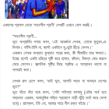
একালের প্রলাপ থেকে ‘সহনশীল প্রাণী’ লেখাটি এখানে যোগ করছি।
"সহনশীল প্রাণী...
ভূত অপ্রার্থিব গলায় বলল, ‘এই আবর্জনা লেখক, তোকে মৃত্যুদণ্ড
দিলাম। ফাঁসি-টাসি না, জাস্ট একটানে মুণ্ডুটা ছিঁড়ে ফেলব।’
একজন লেখক অখ্যাত কুখ্যাত পরের কথা, কী সীমাহীন তার ক্ষমতা।
ইচ্ছে হলেই একটা চরিত্র সৃষ্টি করে হাসান, কাঁদান, বিষন্ন বোধ করলে
মেরে ফেলেন। কাল্পনিক সৃষ্টির মিছে স্রষ্টার এ সম্বোধন ভালো না
লাগারই কথা।
লেখক রাগ চেপে বলল, ‘ভাই ভূত, আপনি সভ্য না অসভ্য দেশের
ভূত?’
ভূত দাঁতে দাঁত ঘষে বলল, ‘পেটা গাইল্যা ফালামু (এটার অর্থ হবে
সম্ভবত এরকম, অমানুষিক শক্তি প্রয়োগে নাড়ী ভুঁড়ি ভর্তা করে ফেলা
হবে)। রাস্কেল, ইউ নো, আমার গায়ে নীল রক্ত বইছে।’