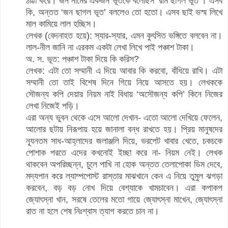
ঠাট্টা করে। জন নামের একজন ভূতকে বলেছিস ‘রাম ছাগল ভূত’। এসব
কি, অন্তত ‘জন ছাগল ভূত’ বললেও তো হতো। এসব ছাই ভস্ম লিখে
মাল কামিয়ে লাল হচ্ছিস।
লেখক (বেদনাহত হয়ে): স্যার-স্যার, এমন কুৎসিত ভঙ্গিতে বলবেন না।
লাল-নীল জানি না এরকম একটা লেখা লিখে পাই পঞ্চাশ টাকা।
অ. স. ভূত: পঞ্চাশ টাকা দিয়ে কি করিস?
লেখক: এটা তো সম্মানী এ দিয়ে আবার কি করবো, বাঁধিয়ে রাখি। এটা
সম্মানী তো তাই বিশেষ দিনে গিয়ে নিয়ে আসতে হয়। লেখককে
সৌজন্য কপি দেয়ার নিয়ম নাই বিধায় ‘অসৌজন্য কপি’ কিনে নিজের
লেখা নিজেই পড়ি।
এরা অন্য ভুবন থেকে এসে আলো দেখান- এতো আলো দেখিয়ে ফেলেন,
আলোর ছটায় নিরূপায় হয়ে জানালা বন্ধ রাখতে হয়। প্রিয় মানুষদের
ন্যূনতম সাধ-আহ্লাদের জলাঞ্জলি দিয়ে, ভরপেট খাবার খেতে, চকচকে
পোশাক পরতে এদের কখনোই ইচ্ছা করে না- নিয়ম নেই। লেখক
থাকবেন অপরিচ্ছন্ন, চুলে পাখি না হোক অন্তত তেলাপোকা ডিম দেবে,
মদ্যপান করে ল্যাম্পপোস্ট রাস্তার মাঝখানে কেন এ নিয়ে তুমুল ঝগড়া
করবেন, বড় বড় নোখ দিয়ে বেশ্যাকে খামচাবেন। এরা কপাকপ
জ্যোৎস্না খান, সরষে তেলের মতো গায়ে জ্যোৎস্না মাখেন, জ্যোৎস্না
রাত না হলে শেষ নিঃশ্বাস ত্যাগ করতে চান না।