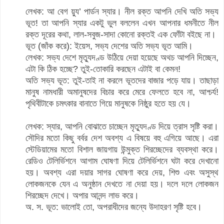
লেখক: আ বেগ য়্যু’ পার্ডন স্যার। নীল রক্ত আপনি দেখি অতি সভ্য
ভূত! তা আপনি স্যার একটু ভুল বললেন এখন আপনার ধমনীতে নীল
রক্ত দূরের কথা, লাল-সবুজ-সাদা কোনো রক্তই এক ফোঁটা বইছে না।
ভূত (জাঁক করে): ইয়েস, সভ্য দেশের অতি সভ্য ভূত আমি।
লেখক: সভ্য দেশে মৃত্যুদণ্ড উঠিয়ে দেয়া হয়েছে অথচ আপনি দিচ্ছেন,
এটা কি ঠিক হচ্ছে? তুই-তোকারি করছেন এটাই বা কেমন!
অতি সভ্য ভূত: তুই-তাই না করলে ভূতদের বাজার পড়ে যায়। তাছাড়া
মানুষ নামধারী অমানুষদের বিচার করে মেরে ফেলতে হবে না, আশ্চর্য!
পৃথিবীটাকে চমৎকার বানাতে গিয়ে মানুষকে নিষ্ঠুর হতে হয় যে।
লেখক: স্যার, আপনি বোঝাতে চাচ্ছেন মৃত্যুদণ্ড দিয়ে ত্রাস সৃষ্টি করা।
সৌদির মতো কিছু বর্বর দেশ অবশ্য এ বিষয়ে বহু এগিয়ে আছে। এরা
স্টেডিয়ামের মতো বিশাল জায়গায় উন্মুক্ত শিরচ্ছেদের ব্যবস্থা করে।
রেডিও টেলির্ভিশনে আগাম ঘোষণা দিয়ে টেলির্ভিশনে ঘটা করে দেখানো
হয়। অবশ্য এরা দয়ার সাগর ঘোষণা করে দেয়, শিশু এবং অসুস্থ
লোকজনকে যেন এ অনুষ্ঠান দেখতে না দেয়া হয়। দলে দলে লোকজন
শিরচ্ছেদ দেখে। অপার আনন্দ লাভ করে।
অ. স. ভূত: ভালোই তো, অপরাধীদের জন্যে উদাহরণ সৃষ্টি হবে।