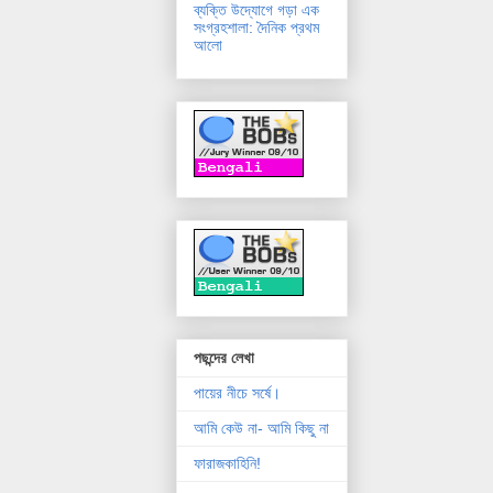
ব্যক্তি উদ্যোগে গড়া এক
সংগ্রহশালা: দৈনিক প্রথম
আলো
পছন্দের লেখা
পায়ের নীচে সর্ষে।
আমি কেউ না- আমি কিছু না
ফারাজকাহিনি!