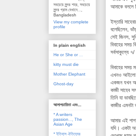
সবচেয়ে সুন্দর শহর, সবচেয়ে
আমাকে বললে ক
সুন্দর গ্রাম যেখানে...,
Bangladesh
ইস্তারি সাহেব
View my complete
profile
বলেছিলেন, ভা
সেই জিনস, সুত
বিবাহের সময় ক
In plain english
সর্বসাকুল্যে 
He or She or ...
kitty must die
বিবাহের সময় 
Mother Elephant
এখনও আইলো ন
একজন যখন আম
Ghost-day
কাজী সাহেব সম
তিনি যা ভাবছি
আলাপচারিতা এবং...
কাজীর এমনটা ভ
* A writers
passion..., The
আমার এই পাগল
Asian Age
যদি। একটা অন্
* ইতিহাস ঐতিহ্যের
দেখেছে ছাদে ন