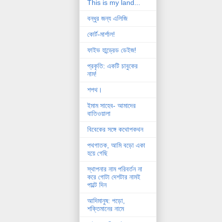
This is my land...
বন্ধুর জন্য এলিজি
কোর্ট-মার্শাল!
ফাইভ হান্ড্রেড ডেইজ!
প্রকৃতি: একটি চাবুকের
নাম!
শপথ।
ইমাম সাহেব- আমাদের
বাতিওয়ালা
বিবেকের সঙ্গে কথোপকথন
পথগাতক, আমি বড়ো একা
হয়ে গেছি
স্থাপনার নাম পরিবর্তন না
করে গোটা দেশটার নামই
পাল্টে দিন
আদিমানুষ: পড়ো,
শক্তিমানের নামে