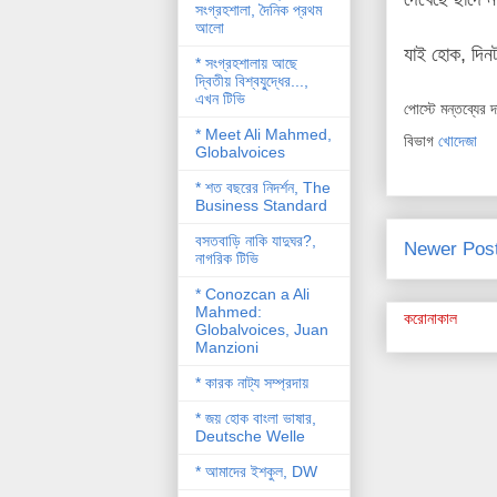
সংগ্রহশালা, দৈনিক প্রথম
আলো
যাই হোক, দিন
* সংগ্রহশালায় আছে
দ্বিতীয় বিশ্বযু্দ্ধের...,
এখন টিভি
পোস্টে মন্তব্যের 
* Meet Ali Mahmed,
বিভাগ
খোদেজা
Globalvoices
* শত বছরের নিদর্শন, The
Business Standard
বসতবাড়ি নাকি যাদুঘর?,
Newer Pos
নাগরিক টিভি
* Conozcan a Ali
Mahmed:
করোনাকাল
Globalvoices, Juan
Manzioni
* কারক নাট্য সম্প্রদায়
* জয় হোক বাংলা ভাষার,
Deutsche Welle
* আমাদের ইশকুল, DW