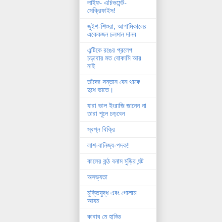
লাইফ- এচিভমেন্ট-
সেক্রিফাইস!
জুইশ-শিশুরা, আগামিকালের
একেকজন চলমান দানব
এন্টিকে রঙের প্রলেপ
চড়াবার মত বোকামি আর
নাই
তাঁদের সন্তান যেন থাকে
দুধে ভাতে।
যারা ভাল ইংরাজি জানেন না
তারা শূলে চড়বেন
স্বপ্ন বিক্রি
লাশ-বানিজ্য-পদক!
কালের কন্ঠ বনাম মুড়ির ঘন্ট
অসভ্যতা
মুক্তিযুদ্ধ এবং গোলাম
আযম
কাবাব মে হাড্ডি