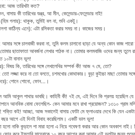
াহেবা: আজ তারিখটা কত?
 বাসায় কী তারিখের যন্ত্র, আ মীন, কেলেন্ডার-ফেলেন্ডার নাই!
 (হিম গলায়): থাকুক, তুমিই বল না, শুনি একটু।
গা কাঠিন্য এনে): এটা রসিকতা করার সময় না। কাজের সময়।
া: আমার সঙ্গে চালবাজী করবা না, তুমি কলম চালানো ছাড়া যে অন্য কোন কাজ পারো 
 তোমার ছাতাফাতা আবর্জনা লেখার পাঠক না। তোমার কলমবাজি ওদের জন্য তুলে 
 ১০টা বানান ভুল!
রে): বিষয় কি, তারিখের সঙ্গে লেখালেখির সম্পর্ক কী! আজ ৭ মে, তো?
া: তো! লজ্জা করে না তো বলতে, চশমখোর কোথাকার। বুড়া কুইচ্চা মাছ! তোমার স
রে): শোনে শোনো, ফোন...।
 আমি আকুল পাথার ভাবছি। কাহিনী কী! ৭ই মে, এই দিনে কি প্রলয় হয়েছিল যে ম
াপানে আনবিক বোমা ফেলেছিল- কেন আমার মনে রাখা প্রয়োজন? ১৩১০ গ্রাম মস্ত
ই শক্তি কই! আচ্ছা, আজ সকালেই বাসায় ফোটা মে ফ্লাওয়ার দেখে কি যেন একটা
বছর আগে এই দিনই বিবাহ করেছিলাম। একটি ভাল ভুল!
রা হলো নাকি কুড়ালে পা মারা হলো এ নিয়ে গবেষণা করার আর কোন অবকাশ নাই। কি
 ফোন করে ইস্তারি সাহেবাকে ১০ বছর আগের করা আমার এই ভুলটার জন্য শুভেচ্