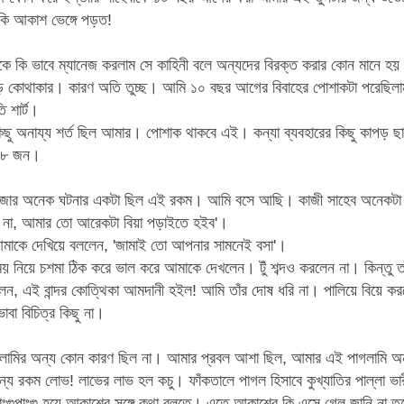
ি আকাশ ভেঙ্গে পড়ত!
াকে কি ভাবে ম্যানেজ করলাম সে কাহিনী বলে অন্যদের বিরক্ত করার কোন মানে হয় ন
ঁড় কোথাকার। কারণ অতি তুচ্ছ। আমি ১০ বছর আগের বিবাহের পোশাকটা পরেছিলাম
ি শার্ট।
িছু অনায্য শর্ত ছিল আমার। পোশাক থাকবে এই। কন্যা ব্যবহারের কিছু কাপড় ছা
৭/ ৮ জন।
মজার অনেক ঘটনার একটা ছিল এই রকম। আমি বসে আছি। কাজী সাহেব অনেকটা 
া, আমার তো আরেকটা বিয়া পড়াইতে হইব'।
াকে দেখিয়ে বললেন, 'জামাই তো আপনার সামনেই বসা'।
য় নিয়ে চশমা ঠিক করে ভাল করে আমাকে দেখলেন। টুঁ শব্দও করলেন না। কিন্তু 
লেন, এই বান্দর কোত্থিকা আমদানী হইল! আমি তাঁর দোষ ধরি না। পালিয়ে বিয়ে ক
াবা বিচিত্র কিছু না।
ামির অন্য কোন কারণ ছিল না। আমার প্রবল আশা ছিল, আমার এই পাগলামি অন্
য রকম লোভ! লাভের লাভ হল কচু। ফাঁকতালে পাগল হিসাবে কুখ্যাতির পাল্লা ভা
াংগুপাংগু হয়ে আকাশের সঙ্গে কথা বলতে। এতে আকাশের কি এসে গেল জানি না তবে 