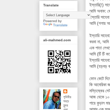
ইস্তারি(!) স
Translate
আমি অবাক: কেন,
ইস্তারি সাহেবা
Powered by
আমি (গলায় আল
Translate
ইস্তারি সাহেব
ali-mahmed.com
করবা না, আমি
এক পাতা লেখতে
আমি (চিঁ চিঁ ক
ইস্তারি সাহেব
আমি (হড়বড় ক
ফোন কেটে দিলে
কি আমেরিকা জ
মস্তিষ্কের সে
আজ থেকে ১০ 
পৃথিবীর
সবচে
পায়ে কুড়াল মা
সুন্দর
আমার এক সুহৃদ
দেশ,