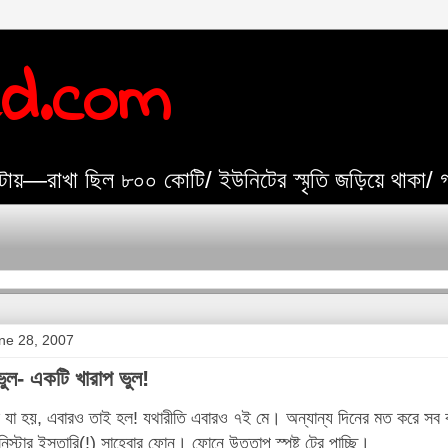
ed.com
যেটায়—রাখা ছিল ৮০০ কোটি/ ইউনিটের স্মৃতি জড়িয়ে থাকা/
ne 28, 2007
ুল- একটি খারাপ ভুল!
 যা হয়, এবারও তাই হল! যথারীতি এবারও ৭ই মে। অন্যান্য দিনের মত করে সব 
নিস্টার ইস্তারি(!) সাহেবার ফোন। ফোনে উত্তাপ স্পষ্ট টের পাচ্ছি।