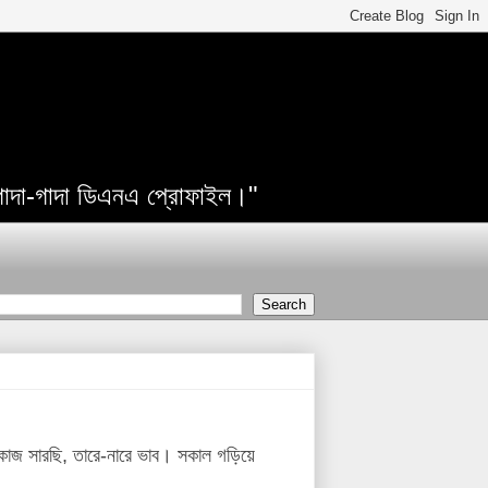
 গাদা-গাদা ডিএনএ প্রোফাইল।"
কাজ সারছি, তারে-নারে ভাব। সকাল গড়িয়ে