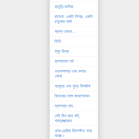
হাতুড়ি-ভাইয়া
রাহেলা: একটা বিস্ময়, একটা
চাবুকের নাম!
স্বপ্ন নেবেন...
তিনি
হলুদ ডিম্ব
হাসপাতাল পর্ব
ওড়নাসমগ্র এবং কলার
খোসা
নরমূত্র এবং মুত্র বিসর্জন!
বিবেকের সঙ্গে কথোপকথন
স্থাপনার নাম...
সেই দিন আর নাই,
শাহাদুজ্জামান
চোর-চোট্টায় বিদেশটাও ভরে
যাচ্ছে।