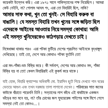
কয়েকটা উল্লেখ করি। এরা ১৯৭
১ সালে পাকিস্তানের পক্ষ নিয়েছিল।
আমরা
কেউ নেইনি, না? গোলাম আয
ম গং, এরা তো বিহারিই ছিল, নাকি?
আমার সাফ কথা, খুন
তো
খুনই
-
সে
বিহারি
করুক
বা
বাঙালি
।
যে
সমস্ত
বিহারি
তখন
খুনের
সঙ্গে
জড়িত
ছিল
এদেরকে
আইনের
আওতায়
নিয়ে
সমস্যা
কোথায়
!
আমি
এই
সমস্ত
খুনিদেরকেও
কাঠগড়ায়
দেখতে
চাই
।
নিষেধাজ্ঞা থাকার পরও এরা পটকা ফুটিয়ে দেশের প্রচলিত আইনকে বৃদ্ধাঙ্গুল
দেখিয়েছে। তাই তো, দ
েশে আর কোথাও পটকা ফুটেনি তো!
এরা মদ-গাঁজা-ভাং বিক্রি করে। কী সর্বনাশ, দেশের আর কোথাও মদ, গাঁজা
বিক্রি হয় না তো! কেবল বিহারিরাই এই কুকর্ম করে থাকে।
যাই হোক,
বিহারি ক্যাম্পের
অধিবাসী মো. ইয়াসিন ছুটে গিয়ে
দেখতে পান
ঘরের
ভেতরে আগুন এবং
তখন
দরজায় তালা লাগানো দেখেন
।
পরিবারের সাত জনের
কাউকে বাঁচাতে পারেননি তিনি। সন্তানের লাশ কাঁধে এই বাবাটাকে একজন
ভাঁড়ের মত মনে হয়, না? তাঁর চোখের জল স্যুয়েরেজ পাইপের সঙ্গে মিশে গেলে
সমস্যা নেই তো কোনও...।