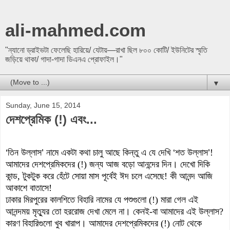
ali-mahmed.com
"ন্যানো ড্রাইভটা ফেলেছি হারিয়ে/ যেটায়—রাখা ছিল ৮০০ কোটি/ ইউনিটের স্মৃতি
জড়িয়ে থাকা/ গাদা-গাদা ডিএনএ প্রোফাইল।"
▼
Sunday, June 15, 2014
দেশপ্রেমিক (!) এবং...
‘
তিন উল্লাস
’
নামে একটা কথা চালু আছে কিন্তু এ যে দেখি
‘
শত উল্লাস
’
!
আমাদের দ
েশপ্রেমিকদের (!) জন্য আজ বড়ো আনন্দের দিন। দেখো দিকি
কান্ড, টুকটুক করে হেঁটে সোয়া মাস পূর্বেই ঈদ চলে এসেছে! কী আনন্দ আজি
আকাশে বাতাসে!
ঢাকার মিরপুরের কালশিতে বিহারি নামের যে পশুগুলো (!) মারা গেল এই
আনন্দময় মৃত্যু
র
তো হররোজ
দেখা
মেলে না। কেনই-বা আমাদের এই উল্লাস
?
কারণ বিহারিগুলো খুব
খারাপ। আমাদের দেশপ্রেমিকদের (!) নোট থেকে