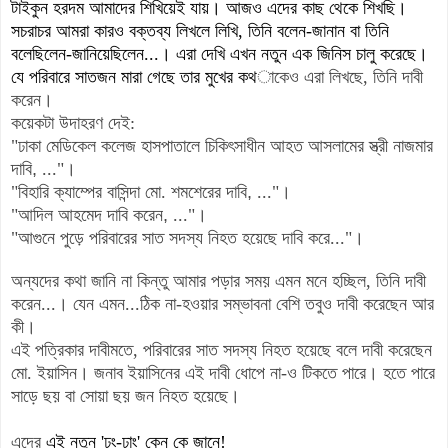
টাইকুন হরদম আমাদের শিখিয়েই যায়। আজও এদের কাছ থেকে শিখছি।
সচরাচর আমরা কারও বক্তব্য লিখলে লিখি, তিনি বলেন-জানান বা তিনি
বলেছিলেন-জানিয়েছিলেন...। এরা দেখি এখন
নতুন এক জিনিস চালু করেছে।
যে পরিবারে সাতজন মারা গেছে তার মুখের কথ
াকেও এরা লিখছে, তিনি দাবী
করেন।
কয়েকটা উদাহরণ দেই:
"ঢাকা মেডিকেল কলেজ হাসপাতালে চিকি
ৎসা
ধীন আহত আসলামের স্ত্রী নাজমার
দাবি
,
..."।
"বিহারি ক্যাম্পের বাসিন্দা মো. শমশেরের দাবি
,
..."।
"আদিল আহমেদ দাবি করেন
,
.
.."।
"আগুনে পুড়ে পরিবারের সাত সদস্য নিহত হয়েছে দাবি করে
..."।
অন্যদের কথা জানি না কিন্তু আমার পড়ার সময় এমন মনে হচ্ছিল, তিনি দাবী
করেন...। যেন এমন...ঠিক না-হওয়ার সম্ভাবনা বেশি তবুও দাবী করেছেন আর
কী।
এই পত্রিকার দাবীমতে, পরিবারের সাত সদস্য নিহত হয়েছে বলে দাবী করেছেন
মো. ইয়াসিন। জনাব ইয়াসিনের এই দাবী ধোপে না-ও
টিকতে পারে। হতে পারে
সাড়ে ছয় বা সোয়া ছয় জন নিহত হয়েছে।
এদের
এই নতুন 'ঢং-ঢাং' কেন কে জানে!