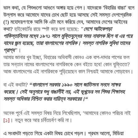
ভাল কথা, যে শিশুগুলো আগুনে অঙ্গার হয়ে গেল
।
যাদেরকে
‘
বিহারির বাচ্চা
’
বলে
উল্লাস করে আমোদে যাদের চোখ ছোট হয়ে আসছে সেই সমস্ত দেশপ্রেমিক
(!) মহোদয়গণকে আমি কি এটা মনে করিয়ে দেব, আমাদের দেশের আইনের
কথা?
হাইকোর্টের
রায়ে স্পষ্ট করে বলা হয়েছে
:
"দেশে আটকেপড়া
পাকিস্তানিদের মধ্যে ১৯৭১ সালে মুক্তিযুদ্ধের সময়
নাবালক ছিল বা এর পরে
যাদের জন্ম হয়েছে
,
তারা বাংলাদেশের নাগরিক
।
সমস্ত
নাগরিক সুবিধা তাদের
প্রাপ্য"
।
আমার জানার খুব ইচ্ছা, বিহারের অধিবাসী কোনও এক বাপ-দাদার পাপের ফল
তার সন্তান নামের বাংলাদেশের নাগরিককে কেন বইতে হবে! কোন যুক্তিতে?
আজ বাংলাদেশের এই নাগরিককে পুড়িয়েছেন কাল নিশ্চয়ই আমাকে পোড়াবেন।
বা এই কথাটা?
“
বাংলাদেশ
সরকার ১৯৯০ সালে জাতিসংঘ সনদে সাক্ষর
করেছে
।
সেই অনুসারে শুধু বাঙালীই নয়
,
এই ভূখন্ডের সব শিশুর শিক্ষা
সহ
সমস্ত
অধিকার নিশ্চিত করার দায়িত্ব সরকারের
।
“
অনেক পূর্বে এই সমস্ত বিষয় নিয়ে লিখেছিলাম,
‘
আমাদের কোনও পরিচয় নাই
[১]
। নতুন করে আর চর্বিতচর্বণ করি না।
এ সংবাদটা পড়তে গিয়ে একটা বিষয় চোখে পড়ল। প্রথম আলো, মিডিয়া