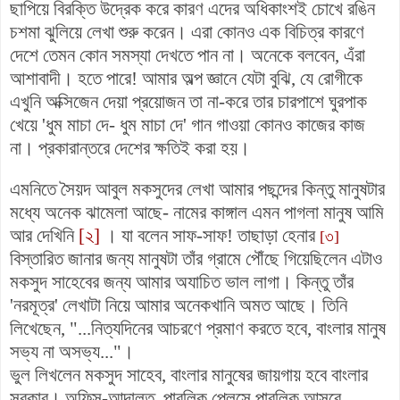
ছাপিয়ে বিরক্তি উদ্রেক করে কারণ এদের অধিকাংশই চোখে রঙিন
চশমা ঝুলিয়ে লেখা শুরু করেন। এরা
কোনও এক বিচিত্র কারণে
দেশে তেমন কোন সমস্যা দেখতে পান না। অনেকে বলবেন, এঁরা
আশাবাদী। হতে পারে! আমার অল্প জ্ঞানে যেটা বুঝি, যে রোগীকে
এখুনি অক্সিজেন দেয়া প্রয়োজন তা না-করে তার চারপাশে ঘুরপাক
খেয়ে 'ধুম মাচা দে- ধুম মাচা দে' গান গাওয়া কোনও কাজের কাজ
না। প্রকারান্তরে দেশের ক্ষতিই করা হয়।
এমনিতে সৈয়দ আবুল মকসুদের লেখা আমার পছন্দের কিন্তু মানুষটার
মধ্যে অনেক ঝামেলা আছে- নামের কাঙ্গাল এমন পাগলা মানুষ আমি
আর দেখিনি
[২]
। যা বলেন সাফ-সাফ! তাছাড়া হেনার
[৩]
বিস্তারিত জানার জন্য মানুষটা তাঁর গ্রামে পৌঁছে গিয়েছিলেন এটাও
মকসুদ সাহেবের জন্য আমার অযাচিত ভাল লাগা। কিন্তু তাঁর
'নরমূত্র' লেখাটা নিয়ে আমার অনেকখানি অমত আছে। তিনি
লিখেছেন, "...নিত্যদিনের আচরণে প্রমাণ করতে হবে, বাংলার মানুষ
সভ্য না অসভ্য..."।
ভুল লিখলেন মকসুদ সাহেব, বাংলার মানুষের জায়গায় হবে বাংলার
সরকার। অফিস-আদালত, পাবলিক প্লেসে পাবলিক আসবে,