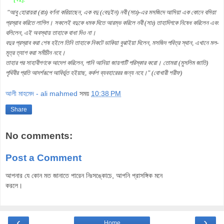
"আবু হোরায়রা (রাঃ) বর্ণনা করিয়াছেন, এক বদু (বেদুইন) নবী (সাঃ)-এর মসজিদে আসিয়া এক কোনে বসিয়া
প্রস্রাব করিতে লাগিল। সকলেই বদুকে ধমক দিতে আরম্ভ করিলে নবী (সাঃ) তাহাদিগকে নিষেধ করিলেন এবং
বলিলেন, এই অবস্থায় তাহাকে বাধা দিও না।
বদুর প্রস্রাব করা শেষ হইলে তিনি তাহাকে নিকটে ডাকিয়া বুঝাইয়া দিলেন, মসজিদ পবিত্র স্থান, এখানে মল-
মূত্র ত্যাগ করা সমীচীন নহে।
তাহার পর সাহাবীগণকে আদেশ করিলেন, পানি আনিয়া জায়গাটি পরিস্কার করো। তোমরা (মুসলিম জাতি)
পৃথিবীর প্রতি আদর্শরূপে আবির্ভূত হইয়াছ, কর্কশ ব্যবহারেরর জন্য নহে।"
(বোখারী শরীফ)
আলী মাহমেদ - ali mahmed
সময়
10:38 PM
Share
No comments:
Post a Comment
আপনার যে কোন মত জানাতে পারেন নিঃসঙ্কোচে, আপনি প্রাসঙ্গিক মনে
করলে।
‹
›
Home