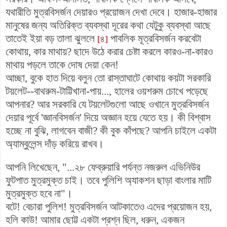
যথারীতি মুত্রবিসর্জন দেয়ারও প্রয়োজন দেখা দেবে। হাজার-হাজার
মানুষের জন্য অতিরিক্ত ব্যবস্থা দূরের কথা যেটুকু ব্যবস্থা আছে
তাতেই ইয়া বড় তালা ঝুললে
পাবলিক মূত্রবিসর্জন করবেটা
[৪]
কোথায়, কার মাথায়? ছাদে উঠে করার চেষ্টা করলে কারও-না-কারও
মাথায় পড়লে তাকে দোষ দেয়া কেন!
আচ্ছা, বুকে হাত দিয়ে বলুন তো রাস্তাঘাটে কোথায় কয়টা সরকারি
টয়লেট--বাথরুম-টাট্টিখানা-পায়..., হালের ওয়শরুম চোখে পড়েছে
আপনার? আর সরকারি যে টয়লেটগুলো আছে ওখানে মুত্রবিসর্জন
দেয়ার পূর্বে 'জ্ঞানবিসর্জন' দিয়ে অজ্ঞান হয়ে যেতে হয়। কী বিশ্বাস
হচ্ছে না বুঝি, লাগবেন বাজী? কী বুক কাঁপছে? আপনি চাইলে একটা
অ্যাম্বুলেন্স দাঁড় করিয়ে রাখব।
আপনি লিখেছেন, "...২৮ ফেব্রুয়ারি পর্যন্ত নজরুল এভিনিউর
ফুটপাত মুত্রমুক্ত চাই। তবে পুলিশি অ্যাকশন ছাড়া বাংলার মাটি
মুত্রমুক্ত হবে না"।
বটে! বেচারা পুলিশ! মুত্রবিসর্জন আটকাতেও এদের প্রয়োজন হয়,
হলি কাউ
! আমার ছোট্ট একটা প্রশ্ন ছিল, ধরুন, একজন