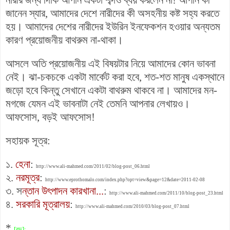
জানেন স্যার, আমাদের দেশে নারীদের কী অসহনীয় কষ্ট সহ্য করতে
হয়। আমাদের দেশের নারীদের ইউরিন ইনফেকশন হওয়ার অন্যতম
কারণ প্রয়োজনীয় বাথরুম না-থাকা।
আসলে অতি প্রয়োজনীয় এই বিষয়টার নিয়ে আমাদের কোন ভাবনা
নেই। ঝা-চকচকে একটা মার্কেট করা হবে, শত-শত মানুষ একস্থানে
জড়ো হবে কিন্তু সেখানে একটা বাথরুম থাকবে না। আমাদের মন-
মগজে যেমন এই ভাবনাটা নেই তেমনি আপনার লেখায়ও।
আফসোস, বড়ই আফসোস!
সহায়ক সূত্র:
১.
হেনা
:
http://www.ali-mahmed.com/2011/02/blog-post_06.html
২.
নরমূত্র
:
http://www.eprothomalo.com/index.php?opt=view&page=12&date=2011-02-08
৩. স
ন্তান উৎপাদন কারখানা...
:
http://www.ali-mahmed.com/2011/10/blog-post_23.html
৪.
সরকারি মূত্রালয়
:
http://www.ali-mahmed.com/2010/03/blog-post_07.html
*
[বদু]: