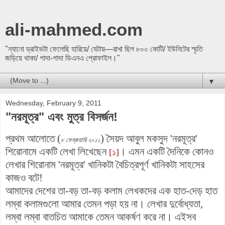
ali-mahmed.com
"ন্যানো ড্রাইভটা ফেলেছি হারিয়ে/ যেটায়—রাখা ছিল ৮০০ কোটি/ ইউনিটের স্মৃতি
জড়িয়ে থাকা/ গাদা-গাদা ডিএনএ প্রোফাইল।"
▼
Wednesday, February 9, 2011
"নরমূত্র" এবং মুত্র বিসর্জন!
প্রথম আলোতে (
) সৈয়দ আবুল মকসুদ 'নরমূত্র'
৮ ফেব্রুয়ারি ২০১১
শিরোনামে একটি লেখা লিখেছেন
। এমন একটি দৈনিকে কোনও
[১]
লেখার শিরোনাম 'নরমূত্র' খানিকটা বৈচিত্রপূর্ণ খানিকটা সাহসের
কাজও বটে!
আমাদের দেশের তা-বড় তা-বড় কলাম লেখকদের এক হাত-দেড় হাত
লম্বা কলামগুলো আমার তেমন পড়া হয় না। লেখার দুর্বোধ্যতা,
লম্বা লম্বা বাতচিত আমাকে তেমন আকর্ষণ করে না।
এইসব