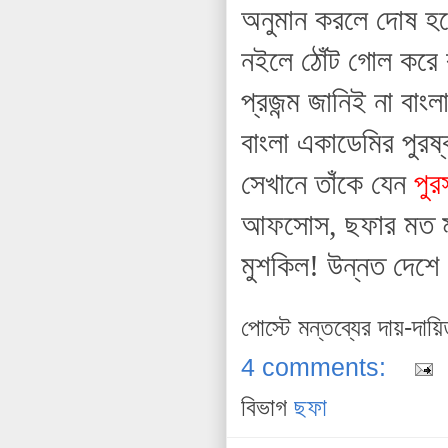
অনুমান করলে দোষ হবে
নইলে ঠোঁট গোল করে
প্রজন্ম জানিই না বাং
বাংলা একাডেমির পুরষ
সেখানে তাঁকে যেন
পুর
আফসোস, ছফার মত মানু
মুশকিল! উন্নত দেশে 
পোস্টে মন্তব্যের দায়-দায়
4 comments:
বিভাগ
ছফা