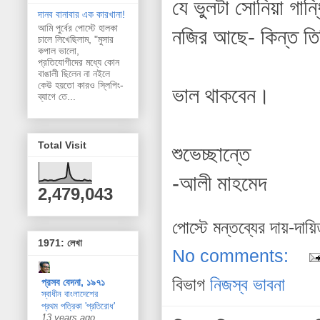
যে ভুলটা সোনিয়া গান
দানব বানাবার এক কারখানা!
আমি পুর্বের পোস্টে হালকা
নজির আছে- কিন্ত তি
চালে লিখেছিলাম, "মুসার
কপাল ভালো,
প্রতিযোগীদের মধ্যে কোন
বাঙালী ছিলেন না নইলে
কেউ হয়তো কারও স্লিপিং-
ভাল থাকবেন।
ব্যাগে তে...
Total Visit
শুভেচ্ছান্তে
-আলী মাহমেদ
2,479,043
পোস্টে মন্তব্যের দায়-দায়
1971: লেখা
No comments:
বিভাগ
নিজস্ব ভাবনা
প্রসব বেদনা, ১৯৭১
স্বাধীন বাংলাদেশের
প্রথম পত্রিকা 'প্রতিরোধ'
13 years ago