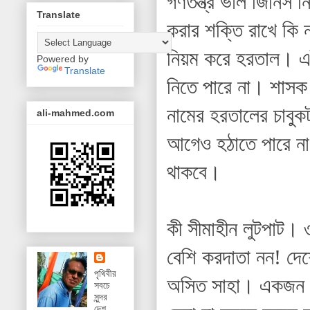
গণতন্ত্র ভাল জিনিস নি
Translate
করার শক্তি রাখে কি ন
নিয়ম করে হরতাল। এটা
Powered by
Translate
নিতে পারে না। শাসক
নামের হরতালের চাবুক
ali-mahmed.com
আগেও হঠাতে পারে না
থাকবে।
কী সীমাহীন লুটপাট। ৩
বেশি করদাতা নন!
দে
পৃথিবীর
অসিত সাহা। একজন আ
সবচে
সুন্দর
দেশ,