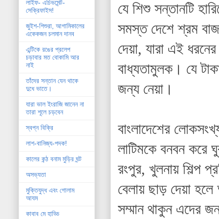
লাইফ- এচিভমেন্ট-
যে শিশু সন্তানটি হা
সেক্রিফাইস!
সমস্ত দেশে শ্রম বাজা
জুইশ-শিশুরা, আগামিকালের
একেকজন চলমান দানব
দেয়া, যারা এই ধরনের
এন্টিকে রঙের প্রলেপ
চড়াবার মত বোকামি আর
বাধ্যতামুলক। যে টাক
নাই
তাঁদের সন্তান যেন থাকে
জন্য নেয়া।
দুধে ভাতে।
যারা ভাল ইংরাজি জানেন না
তারা শূলে চড়বেন
বাংলাদেশের লোকসংখ
স্বপ্ন বিক্রি
লাশ-বানিজ্য-পদক!
লাটিমকে বনবন করে ঘুর
কালের কন্ঠ বনাম মুড়ির ঘন্ট
রংপুর, খুলনায় শিল্প প
অসভ্যতা
বেলায় ছাড় দেয়া হলে 
মুক্তিযুদ্ধ এবং গোলাম
আযম
সম্মান থাকুন এদের জ
কাবাব মে হাড্ডি