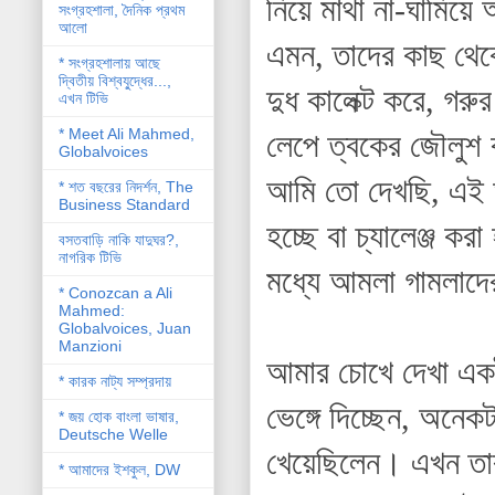
নিয়ে মাথা না-ঘামিয়ে
সংগ্রহশালা, দৈনিক প্রথম
আলো
এমন, তাদের কাছ থেক
* সংগ্রহশালায় আছে
দ্বিতীয় বিশ্বযু্দ্ধের...,
দুধ কালেক্ট করে, গরু
এখন টিভি
* Meet Ali Mahmed,
লেপে ত্বকের জৌলুশ 
Globalvoices
আমি তো দেখছি, এই অ
* শত বছরের নিদর্শন, The
Business Standard
হচ্ছে বা চ্যালেঞ্জ কর
বসতবাড়ি নাকি যাদুঘর?,
নাগরিক টিভি
মধ্যে আমলা গামলাদে
* Conozcan a Ali
Mahmed:
Globalvoices, Juan
Manzioni
আমার চোখে দেখা একট
* কারক নাট্য সম্প্রদায়
ভেঙ্গে দিচ্ছেন, অনে
* জয় হোক বাংলা ভাষার,
Deutsche Welle
খেয়েছিলেন। এখন তার
* আমাদের ইশকুল, DW