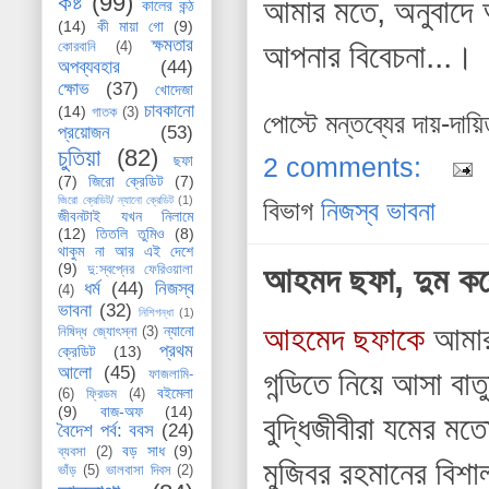
কষ্ট
(99)
আমার মতে, অনুবাদ
কালের কন্ঠ
(14)
কী মায়া গো
(9)
ক্ষমতার
আপনার বিবেচনা...।
কোরবানি
(4)
অপব্যবহার
(44)
ক্ষোভ
(37)
খোদেজা
চাবকানো
(14)
গাতক
(3)
পোস্টে মন্তব্যের দায়-দায়
প্রয়োজন
(53)
চুতিয়া
(82)
2 comments:
ছফা
(7)
জিরো ক্রেডিট
(7)
জিরো ক্রেডিট/ ন্যানো ক্রেডিট
(1)
বিভাগ
নিজস্ব ভাবনা
জীবনটাই যখন নিলামে
(12)
তিতলি তুমিও
(8)
থাকুম না আর এই দেশে
(9)
আহমদ ছফা, দুম কর
দু:স্বপ্নের ফেরিওয়ালা
ধর্ম
(44)
নিজস্ব
(4)
ভাবনা
(32)
নিশিগন্ধা
(1)
আহমেদ ছফাকে
আমার 
ন্যানো
নিষিদ্ধ জ্যোৎস্না
(3)
প্রথম
ক্রেডিট
(13)
আলো
(45)
গন্ডিতে নিয়ে আসা বা
ফাজলামি-
বইমেলা
(6)
ফ্রিডম
(4)
(9)
বাজ-অফ
(14)
বুদ্ধিজীবীরা যমের 
বৈদেশ পর্ব: ববস
(24)
বড় সাধ
(9)
ব্যবসা
(2)
মুজিবর রহমানের বিশা
ভাঁড়
(5)
ভালবাসা দিবস
(2)