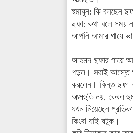
হুমায়ূন: কি বলছেন ছ
ছফা: কথা বলে সময় ন
আপনি আমার গায়ে ভা
আহমদ ছফার গায়ে আগু
পড়ল। সবাই আস্তে আস
করলেন। কিন্ত ছফা অ
আত্মহুতি নয়, কেবল হ
যখন নিয়েছেন প্রতিকা
কিংবা যাই ঘটুক।