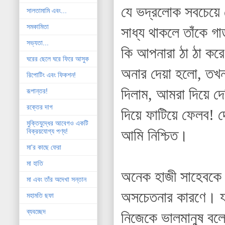
যে ভদ্রলোক সবচেয়ে ব
সালতামামি এবং...
সমকামিতা
সাধ্য থাকলে তাঁকে গা
সভ্যতা...
কি আপনারা ঠা ঠা কর
ঘরের ছেলে ঘরে ফিরে আসুক
অনার দেয়া হলো, তখ
রিপোটিং এবং ফিকশন!
দিলাম, আমরা দিয়ে দে
রূপান্তর!
রক্তের দাগ
দিয়ে ফাটিয়ে ফেলব! ­দ
মুক্তিযুদ্ধের আবেগও একটি
আমি নিশ্চিত।
বিক্রয়যোগ্য পণ্য!
মা'র কাছে ফেরা
মা হাতি
অনেক হাজী সাহেবকে দ
মা এবং তাঁর অদেখা সন্তান
অসচেতনার কারণে। য
মহামতি ছফা
ব্যবচ্ছেদ
নিজেকে ভালমানুষ বলে 