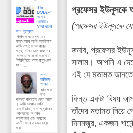
প্রফেসর ইউনূসকে আ
The
BOBs-এ
আমার
সাইটটির
(প্রফেসর ইউনূসকে যে 
'সেরা বাংলা
ব্লগ পুরষ্কার'
গ্লোবাল ভয়েসেস -এর
সাক্ষাৎকারে আমি বলেছিলাম,
আমি পেছনের কাতারের
জনাব, প্রফেসর ইউনূ
মানুষ, সামনে চলে এলে সব
কেমন এলোমেলো হয়ে যায়।
সালাম। আপনি এ দেশে
নিরিবিলিতে থাকা মানুষগুলো
যখন ...
এই যে মতামত জানতে
লাশ-
বানিজ্য-
পদক!
আদালতে
বসা
কিন্ত একটা বিষয় আম
থাকতে থাকতেই ফোন আসে
। আমি যেখানে থাকি ,
তাঁদের মতামত নিয়ে
আখাউড়ায় , ওখানে ব্র্যাকের
লোকজনের অপমান
অত্যাচারে মোঃ জমশেদ
দিনমজুর, একজন গার্মে
আলী নামের একজন মানুষ
মারা ...