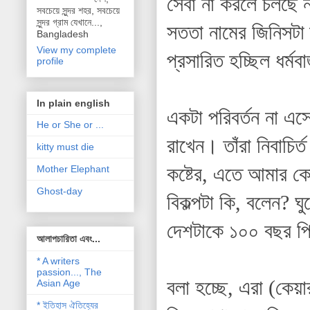
সেবা না করলে চলছে ন
সবচেয়ে সুন্দর শহর, সবচেয়ে
সুন্দর গ্রাম যেখানে...,
সততা নামের জিনিসটা 
Bangladesh
View my complete
প্রসারিত হচ্ছিল ধর্ম
profile
In plain english
একটা পরিবর্তন না এ
He or She or ...
রাখেন। তাঁরা নিবাচির
kitty must die
কষ্টের, এতে আমার 
Mother Elephant
Ghost-day
বিকল্পটা কি, বলেন?
দেশটাকে ১০০ বছর পি
আলাপচারিতা এবং...
* A writers
passion..., The
বলা হচ্ছে, এরা (কেয়
Asian Age
* ইতিহাস ঐতিহ্যের