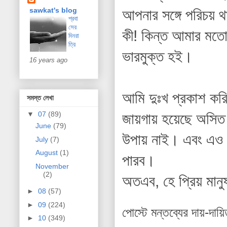
sawkat's blog
আপনার সঙ্গে পরিচয় 
প্রবা
সের
কী! কিন্ত আমার মতো 
দিনরা
ত্রি
ভারমুক্ত হই।
16 years ago
আমি দুঃখ প্রকাশ করি
সমস্ত লেখা
▼
07
(89)
জায়গায় হয়েছে অসিত
June
(79)
উপায় নাই। এবং এও আ
July
(7)
August
(1)
পারব।
November
(2)
অতএব, হে প্রিয় মানু
►
08
(57)
►
09
(224)
পোস্টে মন্তব্যের দায়-দায়
►
10
(349)