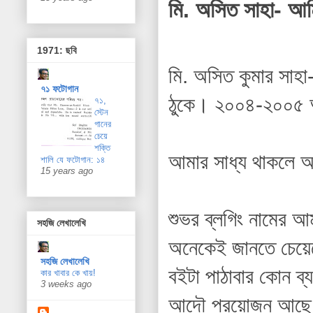
মি. অসিত সাহা- আম
1971: ছবি
মি. অসিত কুমার সাহ
৭১ ফটোগান
ঠুকে। ২০০৪-২০০৫ অর
৭১,
স্টেন
গানের
চেয়ে
শক্তি
আমার সাধ্য থাকলে 
শালি যে ফটোগান: ১৪
15 years ago
শুভর ব্লগিং নামের 
সহজি লেখালেখি
অনেকেই জানতে চেয়ে
সহজি লেখালেখি
বইটা পাঠাবার কোন ব
কার খাবার কে খায়!
3 weeks ago
আদৌ প্রয়োজন আছে