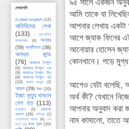
৯৫ সালে একজন অনুবা
লেখালেখি
আমি তাকে যা লিখেছি
in plain english
(12)
আপনার লেখায় একটা আ
অতিথিদের লেখা
(133)
অন-লাইন
আগে জ্যাক ফিনের এই 
অন্যায়
সাক্ষাৎকার
(4)
আনোয়ার হোসেন জ্যাক
(59)
অশ্লীলতা
(38)
অসভ্য কান্ড
কোনখানে। পড়ে মুগ্
(76)
আমাদের ইশকুল
(8)
আমাদের ইশকুল: এক
(8)
আমাদের ইশকুল: তিন
(8)
আমাদের ইশকুল: দুই
(10)
আগেও যেটা বলেছি, আ
আমার বন্ধুরা
(3)
আয়না
(29)
ইচ্ছা
(20)
অর্থ কী? যেখানে নিজ
ইচ্ছা মৃত্যু থাকলে
বেশ হত
(113)
আপনার অনুবাদ করা জ্
একালের
ইসরাইল
(5)
প্রলাপ
(20)
এলিয়েন
(2)
নাম কামালো, তাতে আ
এলোমেলো ভাবনা
(4)
এসব
কনক পুরুষ
(10)
নিয়েই
(1)