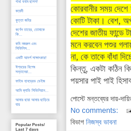
গাধা বনাম ছাগল!
কোরবানীর সময় দেশে 
কয়েদী
কোটি টাকা। বেশ, অপ
কুত্তা জহির
কর্ণেল তাহের, তোমাকে
দেশের জাতীয় ফান্ডে ট
কি...
মনে করবেন পশুর গলায় 
কবি নজরুল এবং
সিফিলিস...
না, কে তাকে বাঁধা দিচ
একটি আদর্শ সাক্ষাৎকার!
কিন্তু, একটা কঠিন ক
ঈশ্বরের বিশেষ
সন্তানেরা...
পয়সার পাই পাই হিসা
ফাইভ হানড্রেড ডেইজ
আমি ব্লাডি সিভিলিয়ান...
পোস্টে মন্তব্যের দায়-দায়
আমার ছায়া আমায় ছাড়িয়ে
যায়
No comments:
বিভাগ
নিজস্ব ভাবনা
Popular Posts/
Last 7 days