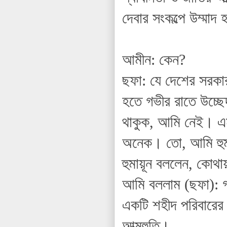
দেবার সংকল্পে উম্মা
আমীন: কেন?
ছফা: যে দেশের সরকার
হতে গভীর রাতে উচ্ছ
থাকুক, আমি নেই। এমন
অনেক। তো, আমি হুমা
হুমায়ূন বললেন, কোথা
আমি বললাম (ছফা): 
একটি শহীদ পরিবারের
আত্মহুতি।