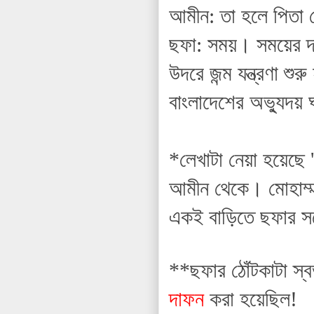
আমীন: তা হলে পিতা 
ছফা: সময়। সময়ের দা
উদরে জন্ম যন্ত্রণা শু
বাংলাদেশের অভ্যুদয়
*লেখাটা নেয়া হয়েছে 
আমীন থেকে। মোহাম্ম
একই বাড়িতে ছফার সঙ
**ছফার ঠোঁটকাটা স্
দাফন
করা হয়েছিল!