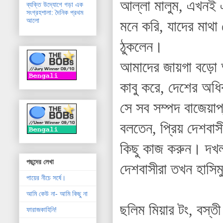
আল্লা মালুম, এখনই এ
ব্যক্তি উদ্যোগে গড়া এক
সংগ্রহশালা: দৈনিক প্রথম
আলো
মনে করি, যাদের মাথা
ঠুকলেন।
আমাদের জায়গা বড়ো 
কাবু করে, দেশের অধি
সে সব সম্পদ বাজেয়াপ
বলতেন, প্রিয় দেশবা
কিছু কাজ করুন। দখল
পছন্দের লেখা
দেশবাসীরা তখন হাসিম
পায়ের নীচে সর্ষে।
আমি কেউ না- আমি কিছু না
ছলিম মিয়ার টং, বস্ত
ফারাজকাহিনি!