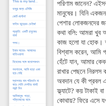
This is my land...
পরিণাম জানেন? এইস
বন্ধুর জন্য এলিজি
মানুষের। যিনি একজন
কোর্ট-মার্শাল!
পেশার লোকজনদের জন
ফাইভ হান্ড্রেড ডেইজ!
কথা বলি: আমরা খুব 
প্রকৃতি: একটি চাবুকের
নাম!
কাজ হলো যা হোক। 
শপথ।
বিশ্বাস করেন, আমি গ
ইমাম সাহেব- আমাদের
বাতিওয়ালা
হেঁটে যান, আমার কে
বিবেকের সঙ্গে কথোপকথন
রাখার পেছনে নিরলস ক
পথগাতক, আমি বড়ো একা
হয়ে গেছি
অবদান যে কী প্রবল 
স্থাপনার নাম পরিবর্তন না
করে গোটা দেশটার নামই
পাল্টে দিন
ফ্ল্যাটে? কয় টাকাই ব
আদিমানুষ: পড়ো,
কোথায়? ফিরে এসে যখন 
শক্তিমানের নামে