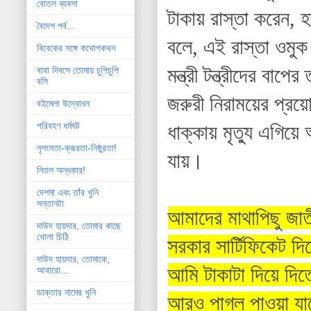
বোতল ব্যবসা
টাকায় রাস্তা করেন, হ
বৈদেশ পর্ব...
বলে, এই রাস্তা ওমুক 
বিবেকের সঙ্গে কথোপকথন
মন্ত্রী টন্ত্রীদের বা
বাবা দিবসে তোমায় চুপিচুপি
বলি
জরুরী নিরাময়ের প্র
বইমেলা উদ্বোধন
পরিবহণ ধর্মঘট
ধাক্কায় মৃত্যু এগি
নৃশংসতা-ক্রূরতা-নিষ্ঠুরতা!
যায়।
নিতল অন্ধকার!
দেশমা এবং তাঁর খুনি
সন্তানটা
আমাদের মাথাপিছু জা
দাউদ হায়দার, তোমার কাছে
খোলা চিঠি
সরকার সার্টিফিকেট দি
দাউদ হায়দার, তোমাকে,
আমি টাকাটা দিয়ে দ
আবারো...
ডাক্তার নামের খুনি
আরও পাগল পাওয়া য