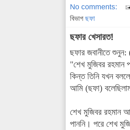
No comments:
বিভাগ
ছফা
ছফার খেসারত!
ছফার জবানীতে শুনুন:
"শেখ মুজিবর রহমান প
কিন্ত তিনি যখন বলল
আমি (ছফা) বলেছিলাম
শেখ মুজিবর রহমান আম
পাননি। পরে শেখ মুজি