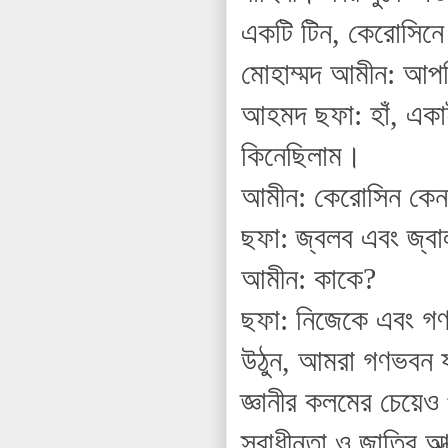
একটি টিন, কেরোসিনে
মোহাম্মদ আমীন: আপন
আহমদ ছফা: হাঁ, একাই
কিনেছিলাম।
আমীন: কেরোসিন কে
ছফা: জ্বলব এবং জ্ব
আমীন: কাকে?
ছফা: নিজেকে এবং গণভ
উঠুন, আমরা গণভবন য
জ্ঞানীর কলমের চেয়ে
স্বাধীনতা ও জাতির আ