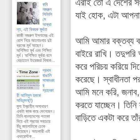
এঁরাই তো এ দেশের সংখ
কবি
নজরুল
যাই হোক, এটা আপনা
সিফিলি
সে
আক্রা
ন্ত, এই বিষয়ক মূর্খতা
কাজী নজরুল ইসলামের এই
আমি আমার বক্তব্য বল
রোগ নিয়ে আলোচনায় দুই
ধরনের মূর্খ আছেন।
অশিক্ষিত মূর্খ এবং শিক্ষিত
বাইরে রাখি। তদুপরি 
মূর্খ। অশিক্ষিত মূর্খরা বলে
বেড়াতেন ইংরেজরা বিষাক...
করে পরিচয় করিয়ে দিয়ে
প্রথম
বাঙালি
করেছে। স্বাধীনতা পর
সাক্ষাৎকা
র
আমি মনে করি, জনাব,
গ্রহনকা
রী আনিসুল হককে
অভিনন্দন(!)
করতে যাচ্ছেন। তিনি 
মুসা ইব্রাহীম অসাধারণ
একটা কাজ করে ফেলেছেন।
বাড়িতে একটা করে তাঁ
তিনি বাংলাদেশের পতাকা
দিয়ে এই গ্রহের সবচেয়ে
উঁচু জায়গাটাকে ঢেকে
দিয়েছেন। অহংকারী এই
এভারেস্টক...