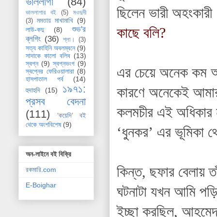
ভাললাগা
(84)
ছিলেন ভারী অহংকারী
ভাললাগার বই
(5)
মওদুদী
মমতায় মাখামাখি
(9)
(3)
কাছে বলি?
শুভ'র
লাউ-কদু
(8)
ব্লগিং
(36)
শ্লা।
(3)
সত্য কাহিনি অবলম্বনে
(9)
সাদাকে কালো বলিব
(13)
স্বপ্ন
(9)
স্বপ্নভংগ
(9)
এর চেয়ে অনেক কম অহ
স্বপ্নের ফেরিওয়ালারা
(8)
হাসপাতাল পর্ব
(14)
১৯৭১:
কারণে অনেকেই আমার 
হুদাহুদি
(15)
প্রসব বেদনা
কলমচীর এই অধিকার ন
(111)
‘কয়েদি’ বই
থেকে অংশবিশেষ
(9)
‘ধুনকর’ এর ভূমিকা 
অন-লাইনে বই বিক্রি
কিন্ত, ছফার বেলায় 
রকমারি.com
E-Boighar
ঘটনাটা যখন আমি পড়
ইচ্ছা করছিল, আহমেদ