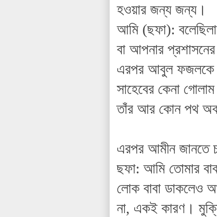
হওয়ার জন্য জন্য।
আমি (ছফা): বলেছিল
বা আপনার প্রশাসনে
এরপর আবুল ফজলকে এ
সাহেবের কেনা গোলাম 
তাঁর আর কোন পথ অবশ
এরপর আমীন জানতে চান
ছফা: আমি তোমার বাবা
লোক বাবা ডাকলেও আম
না, একই কারণ। মুক্