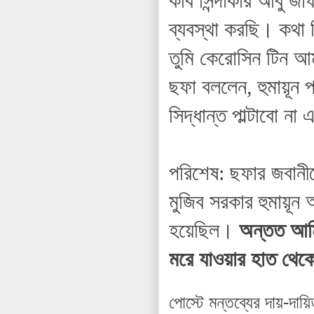
কবি সিন্দাকার আবু 
ব্যবস্থা করছি। কথা 
তুমি কেরোসিন টিন আ
ছফা বললেন, হুমায়ূন 
সিদ্ধান্ত পাল্টাবো ন
পরিশেষ: ছফার জবানীত
মুজিব সরকার হুমায়ূন 
হয়েছিল।
অন্তত আমি
মরে যাওয়ার হাত থেকে
পোস্টে মন্তব্যের দায়-দায়