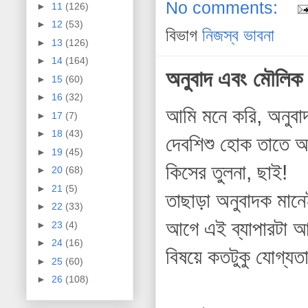
No comments:
►
11
(126)
►
12
(53)
বিভাগ
নিজস্ব ভাবনা
►
13
(126)
►
14
(164)
অনুবাদ এবং মৌলিক 
►
15
(60)
►
16
(32)
আমি মনে করি, অনুবাদ
►
17
(7)
►
18
(43)
দেবশিশু হোক তাতে আম
►
19
(45)
কিসের তুলনা, ছাই!
►
20
(68)
►
21
(5)
তাছাড়া অনুবাদক মান
►
22
(33)
আগে এই ব্যাপারটা আম
►
23
(4)
►
24
(16)
বিষয়ে কতটুকু যোগ্যত
►
25
(60)
►
26
(108)