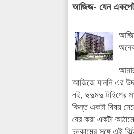
আজিজ- যেন একপেট
আজিজ 
অনেক
আমার
আজিজে যাননি এর উদ
নই, ছদুমদু টাইপের 
কিন্ত একটা বিষয় মেন
বের করা একটা কাঠামো
চুনকামের সঙ্গে এই বিল