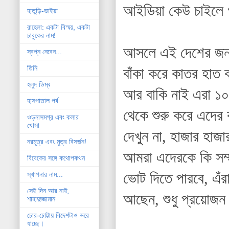
আইডিয়া কেউ চাইলে গ
হাতুড়ি-ভাইয়া
রাহেলা: একটা বিস্ময়, একটা
চাবুকের নাম!
আসলে এই দেশের জন্য
স্বপ্ন নেবেন...
তিনি
বাঁকা করে কাতর হাত
হলুদ ডিম্ব
আর বাকি নাই এরা ১০০
হাসপাতাল পর্ব
থেকে শুরু করে এদের
ওড়নাসমগ্র এবং কলার
খোসা
দেখুন না, হাজার হাজা
নরমূত্র এবং মুত্র বিসর্জন!
আমরা এদেরকে কি সম্ম
বিবেকের সঙ্গে কথোপকথন
ভোট দিতে পারবে, এঁর
স্থাপনার নাম...
সেই দিন আর নাই,
আছেন, শুধু প্রয়োজন 
শাহাদুজ্জামান
চোর-চোট্টায় বিদেশটাও ভরে
যাচ্ছে।