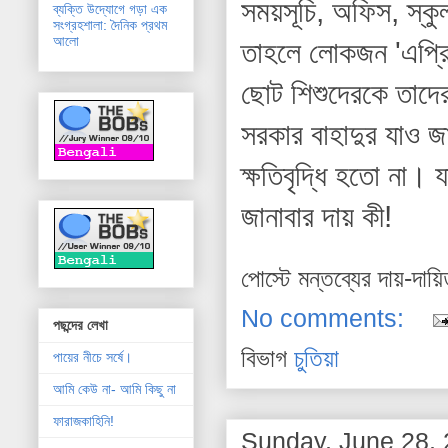
সময়সূচি, অফিস, স্কু
ব্যক্তি উদ্যোগে গড়া এক
সংগ্রহশালা: দৈনিক প্রথম
আলো
তাহলে লোকজন 'এপ্রিল
ছোট শিশুদেরকে তাদে
সরকার বাহাদুর যাও জ
ক্ষতিবৃদ্ধি হতো না। 
জানাবার দায় কী!
পোস্টে মন্তব্যের দায়-দায়
No comments:
পছন্দের লেখা
বিভাগ
চুতিয়া
পায়ের নীচে সর্ষে।
আমি কেউ না- আমি কিছু না
ফারাজকাহিনি!
Sunday, June 28,