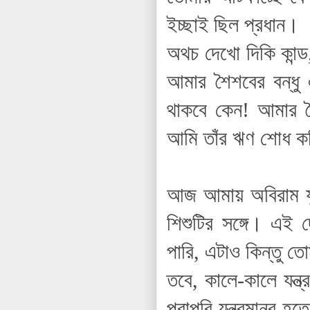
ইচ্ছাই ছিল প্রধান।
অথচ দেখো দিকি কান্
আমার শৈশবের বন্ধ
থাকবে কেন! আমার 
আমি তাঁর ঋণ শোধ ক
আজ আমায় অবিরাম যু
শিশুটির সঙ্গে। এই
পারি, এটাও কিন্তু ত
তবে, কালে-কালে যন্
পুরাপুরি যন্ত্রমানব হ