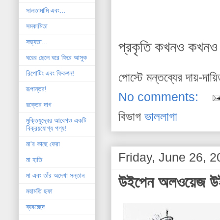
সালতামামি এবং...
সমকামিতা
সভ্যতা...
প্রকৃতি কখনও কখনও 
ঘরের ছেলে ঘরে ফিরে আসুক
রিপোটিং এবং ফিকশন!
পোস্টে মন্তব্যের দায়-দায়
রূপান্তর!
No comments:
রক্তের দাগ
বিভাগ
ভাললাগা
মুক্তিযুদ্ধের আবেগও একটি
বিক্রয়যোগ্য পণ্য!
মা'র কাছে ফেরা
Friday, June 26, 
মা হাতি
মা এবং তাঁর অদেখা সন্তান
উইপেন অলওয়েজ উ
মহামতি ছফা
ব্যবচ্ছেদ