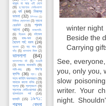
থাকুম না আর এই দেশে
(9)
দু:স্বপ্নের ফেরিওয়ালা
ধর্ম
(44)
নিজস্ব
(4)
ভাবনা
(32)
নিশিগন্ধা
(1)
ন্যানো
নিষিদ্ধ জ্যোৎস্না
(3)
প্রথম
ক্রেডিট
(13)
winter night
আলো
(45)
ফাজলামি-
বইমেলা
(6)
ফ্রিডম
(4)
Beside the 
(9)
বাজ-অফ
(14)
বৈদেশ পর্ব: ববস
(24)
Carrying gif
বড় সাধ
(9)
ব্যবসা
(2)
ভাঁড়
(5)
ভালবাসা দিবস
(2)
ভাললাগা
(84)
See, everyone, 
ভাললাগার বই
(5)
মওদুদী
মমতায় মাখামাখি
(9)
(3)
শুভ'র
you, only you,
লাউ-কদু
(8)
ব্লগিং
(36)
শ্লা।
(3)
সত্য কাহিনি অবলম্বনে
(9)
slow poisoning
সাদাকে কালো বলিব
(13)
স্বপ্ন
(9)
স্বপ্নভংগ
(9)
writer. Your c
স্বপ্নের ফেরিওয়ালারা
(8)
হাসপাতাল পর্ব
(14)
১৯৭১:
night. Should
হুদাহুদি
(15)
প্রসব বেদনা