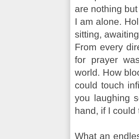
are nothing but 
I am alone. Hol
sitting, awaitin
From every dir
for prayer was
world. How bloo
could touch inf
you laughing s
hand, if I could
What an endless