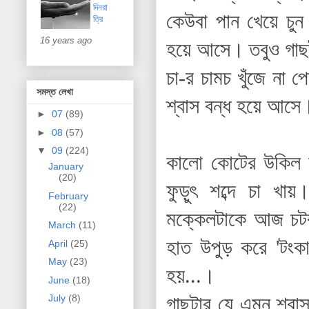
দিনরা
কেউবা পান খেয়ে চু
ত্রি
16 years ago
হয়ে আসে।
তবুও গাছ
চা-র চামচ খুঁজে না
সমস্ত লেখা
শ্বাস বন্ধ হয়ে আসে
►
07
(89)
►
08
(57)
▼
09
(224)
কালো কোটের উকিল আ
January
(20)
ফুড়ুৎ শব্দে চা খ
February
(22)
মক্কেলটাকে আজ চটক
March
(11)
হাত উপুড় করে 'টংক
April
(25)
May
(23)
হয়...।
June
(18)
গাছটার যে এমন শ্বা
July
(8)