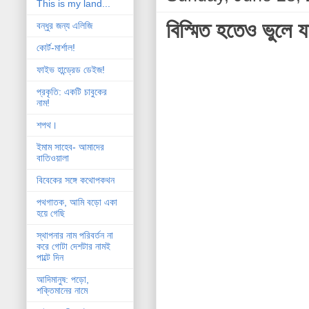
This is my land...
বিস্মিত হতেও ভুলে য
বন্ধুর জন্য এলিজি
কোর্ট-মার্শাল!
ফাইভ হান্ড্রেড ডেইজ!
প্রকৃতি: একটি চাবুকের
নাম!
শপথ।
ইমাম সাহেব- আমাদের
বাতিওয়ালা
বিবেকের সঙ্গে কথোপকথন
পথগাতক, আমি বড়ো একা
হয়ে গেছি
স্থাপনার নাম পরিবর্তন না
করে গোটা দেশটার নামই
পাল্টে দিন
আদিমানুষ: পড়ো,
শক্তিমানের নামে