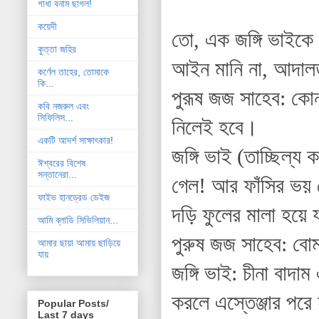
গাধা বনাম ছাগল!
কয়েদী
তো, এক জঙ্গি ভাইকে 
কুত্তা জহির
আইন মানি না, আদাল
কর্ণেল তাহের, তোমাকে
কি...
পুরূষ জজ সাহেব: কো
কবি নজরুল এবং
সিফিলিস...
নিলেই হবে।
একটি আদর্শ সাক্ষাৎকার!
জঙ্গি ভাই (তাচ্ছিল্
ঈশ্বরের বিশেষ
সন্তানেরা...
গেল! আর ফাঁসির ভয় দ
ফাইভ হানড্রেড ডেইজ
দড়ি ফুলের মালা হয়ে 
আমি ব্লাডি সিভিলিয়ান...
পুরুষ জজ সাহেব: বোম
আমার ছায়া আমায় ছাড়িয়ে
যায়
জঙ্গি ভাই: চীনা বাদা
করলে এস্তেঞ্জার পরে
Popular Posts/
Last 7 days