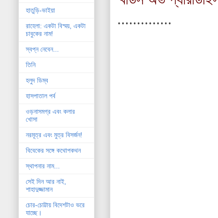
হাতুড়ি-ভাইয়া
..............
রাহেলা: একটা বিস্ময়, একটা
চাবুকের নাম!
স্বপ্ন নেবেন...
তিনি
হলুদ ডিম্ব
হাসপাতাল পর্ব
ওড়নাসমগ্র এবং কলার
খোসা
নরমূত্র এবং মুত্র বিসর্জন!
বিবেকের সঙ্গে কথোপকথন
স্থাপনার নাম...
সেই দিন আর নাই,
শাহাদুজ্জামান
চোর-চোট্টায় বিদেশটাও ভরে
যাচ্ছে।