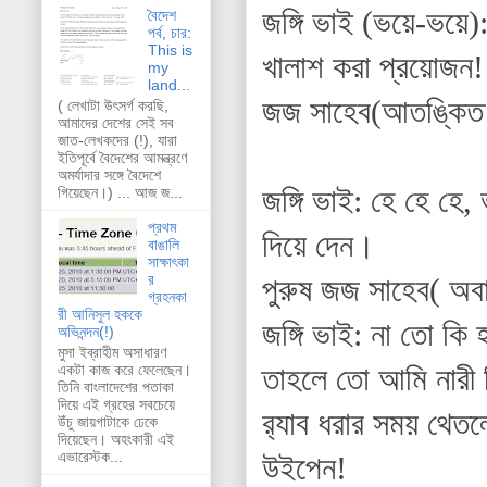
জঙ্গি ভাই (ভয়ে-ভয়ে)
বৈদেশ
পর্ব, চার:
This is
খালাশ করা প্রয়োজন! 
my
land...
জজ সাহেব(আতঙ্কিত চ
( লেখাটা উৎসর্গ করছি,
আমাদের দেশের সেই সব
জাত-লেখকদের (!), যারা
ইতিপূর্বে বৈদেশের আমন্ত্রণে
অমর্যাদার সঙ্গে বৈদেশে
জঙ্গি ভাই: হে হে হে,
গিয়েছেন।) ... আজ জ...
প্রথম
দিয়ে দেন।
বাঙালি
সাক্ষাৎকা
র
পুরুষ জজ সাহেব( অবা
গ্রহনকা
রী আনিসুল হককে
জঙ্গি ভাই: না তো কি
অভিনন্দন(!)
মুসা ইব্রাহীম অসাধারণ
একটা কাজ করে ফেলেছেন।
তাহলে তো আমি নারী ন
তিনি বাংলাদেশের পতাকা
দিয়ে এই গ্রহের সবচেয়ে
র‌্যাব ধরার সময় থেত
উঁচু জায়গাটাকে ঢেকে
দিয়েছেন। অহংকারী এই
এভারেস্টক...
উইপেন!