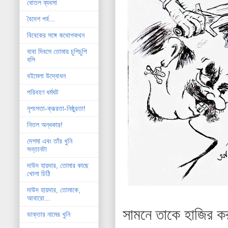
বোতল ব্যবসা
বৈদেশ পর্ব...
বিবেকের সঙ্গে কথোপকথন
বাবা দিবসে তোমায় চুপিচুপি
বলি
বইমেলা উদ্বোধন
পরিবহণ ধর্মঘট
নৃশংসতা-ক্রূরতা-নিষ্ঠুরতা!
নিতল অন্ধকার!
দেশমা এবং তাঁর খুনি
সন্তানটা
দাউদ হায়দার, তোমার কাছে
খোলা চিঠি
দাউদ হায়দার, তোমাকে,
আবারো...
সামনে তাকে হাজির কর
ডাক্তার নামের খুনি