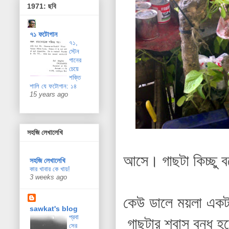
1971: ছবি
৭১ ফটোগান
৭১,
স্টেন
গানের
চেয়ে
শক্তি
শালি যে ফটোগান: ১৪
15 years ago
সহজি লেখালেখি
আসে।
গাছটা কিচ্ছু 
সহজি লেখালেখি
কার খাবার কে খায়!
3 weeks ago
কেউ ডালে ময়লা একট
sawkat's blog
প্রবা
গাছটার শ্বাস বন্ধ
সের