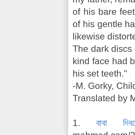
of his bare fee
of his gentle h
likewise distort
The dark discs 
kind face had be
his set teeth."
-M. Gorky, Chi
Translated by M
1.
বাবা দিব