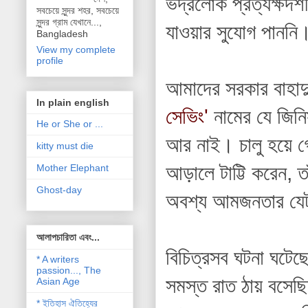
ভদ্রলোক প্রত্যক্ষদর্
সবচেয়ে সুন্দর শহর, সবচেয়ে
সুন্দর গ্রাম যেখানে...,
যাওয়ার সুযোগ পাননি।
Bangladesh
View my complete
profile
আমাদের সরকার বাহাদ
In plain english
সেভিং'
নামের যে জিনি
He or She or ...
আর নাই। চালু হয়ে গ
kitty must die
আড়ালে টাট্টি করেন,
Mother Elephant
Ghost-day
অবশ্য আমজনতার যেটা
আলাপচারিতা এবং...
বিচিত্রসব ঘটনা ঘটে
* A writers
passion..., The
সমস্ত রাত ঠায় বসেছ
Asian Age
* ইতিহাস ঐতিহ্যের