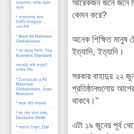
আরেকজন জনে জনে জিজ্ঞ
সংগ্রহশালা, দৈনিক প্রথম
আলো
কেমন করে?
* সংগ্রহশালায় আছে
দ্বিতীয় বিশ্বযু্দ্ধের...,
এখন টিভি
* Meet Ali Mahmed,
অনেক শিক্ষিত মানুষ
Globalvoices
ইত্যাদি, ইত্যাদি।
* শত বছরের নিদর্শন, The
Business Standard
বসতবাড়ি নাকি যাদুঘর?,
নাগরিক টিভি
সরকার বাহাদুর ২২ জুন
* Conozcan a Ali
Mahmed:
প্রতিষ্ঠানগুলোয় আগের
Globalvoices, Juan
Manzioni
থাকবে।"
* কারক নাট্য সম্প্রদায়
* জয় হোক বাংলা ভাষার,
Deutsche Welle
এটা ১৯ জুনের পূর্ব থে
* আমাদের ইশকুল, DW