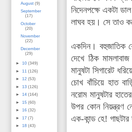
August
(9)
নিদেনপক্ষে একটা ডা
September
(17)
লাঘব হয়। সে তাও কর
October
(20)
November
(22)
একদিন। বহুজাতিক কো
December
(29)
দেখে ঠিক মামলাবা
►
10
(349)
মানুষটা সিগারেট ধর
►
11
(126)
►
12
(53)
চোখ বাঁচিয়ে হাত ব
►
13
(126)
নরোম মানুষটার হাতের
►
14
(164)
►
15
(60)
উপর কোন নিয়ন্ত্রণ 
►
16
(32)
এক-কান্ড হে! গাছটা
►
17
(7)
►
18
(43)