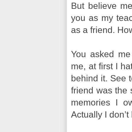
But believe me
you as my teac
as a friend. Ho
You asked me s
me, at first I 
behind it.
See t
friend was the 
memories I ow
Actually I don’