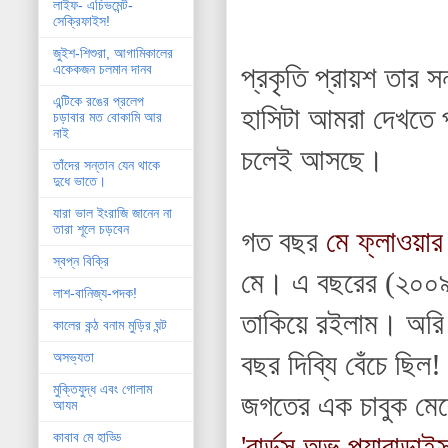
লাইফ- এচিভমেন্ট-
সেক্রিফাইস!
জুইশ-শিশুরা, আগামিকালের
প্রকৃতি প্রায়শ তার 
একেকজন চলমান দানব
এন্টিকে রঙের প্রলেপ
হাসিটা আমরা দেখতে পা
চড়াবার মত বোকামি আর
নাই
চলেই আসছে।
তাঁদের সন্তান যেন থাকে
দুধে ভাতে।
যারা ভাল ইংরাজি জানেন না
তারা শূলে চড়বেন
গত বছর
মে ফ্লাওয়ার
স্বপ্ন বিক্রি
মে। এ বছরের (২০০৯)
লাশ-বানিজ্য-পদক!
তাকিয়ে রইলাম। অরি 
কালের কন্ঠ বনাম মুড়ির ঘন্ট
বছর দিব্যি বেঁচে ছিল
অসভ্যতা
মুক্তিযুদ্ধ এবং গোলাম
জগতের এক চাবুক মেরে
আযম
কাবাব মে হাড্ডি
'বার্ডস অভ প্যারাডা