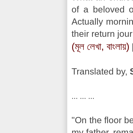
of a beloved 
Actually morni
their return jou
(মূল লেখা, বাংলায়)
Translated by,
... ... ...
"On the floor b
my father, rema