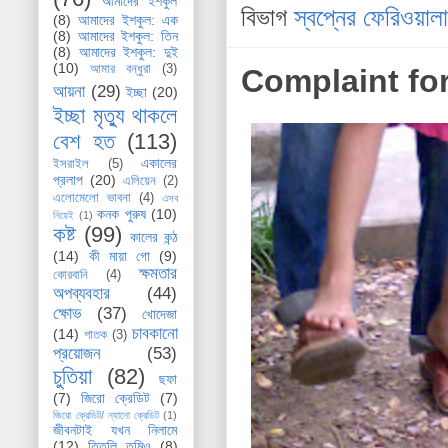
আমাদের ইশকুল
বিভাগ
স্বপ্নের ফেরিওয়ালা
(8)
আমাদের ইশকুল: এক
(8)
আমাদের ইশকুল: তিন
(8)
আমাদের ইশকুল: দুই
(10)
আমার বন্ধুরা
(3)
Complaint fo
আয়না
(29)
ইচ্ছা
(20)
ইচ্ছা মৃত্যু থাকলে
বেশ হত
(113)
একালের
ইসরাইল
(5)
প্রলাপ
(20)
এলিয়েন
(2)
এলোমেলো ভাবনা
(4)
এসব
কনক পুরুষ
(10)
নিয়েই
(1)
কষ্ট
(99)
কালের কন্ঠ
(14)
কী মায়া গো
(9)
ক্ষমতার
কোরবানি
(4)
অপব্যবহার
(44)
ক্ষোভ
(37)
খোদেজা
চাবকানো
(14)
গাতক
(3)
প্রয়োজন
(53)
চুতিয়া
(82)
ছফা
(7)
জিরো ক্রেডিট
(7)
জিরো ক্রেডিট/ ন্যানো ক্রেডিট
(1)
জীবনটাই যখন নিলামে
(12)
তিতলি তুমিও
(8)