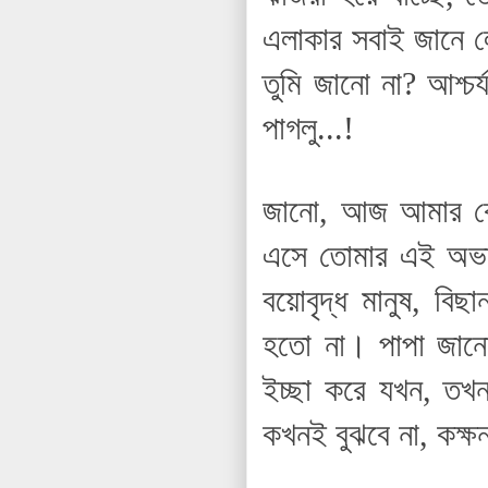
এলাকার সবাই জানে ল
তুমি জানো না? আশ্চর
পাগলু...!
জানো, আজ আমার কে
এসে তোমার এই অভা
বয়োবৃদ্ধ মানুষ, ব
হতো না। পাপা জানো
ইচ্ছা করে যখন, তখন
কখনই বুঝবে না, কক্