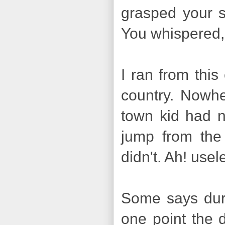
grasped your s
You whispered,
I ran from this
country. Nowhe
town kid had no
jump from the 
didn't. Ah! use
Some says duri
one point the 