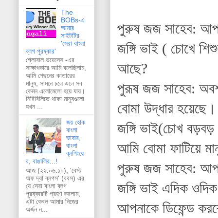
The
BOBs-এ
পুরুষ জজ সাহেব: আপন
আমার
সাইটটির
'সেরা বাংলা
জঙ্গি ভাই ( চোখে শিশ
ব্লগ পুরষ্কার'
গ্লোবাল ভয়েসেস -এর
আছে?
সাক্ষাৎকারে আমি বলেছিলাম,
আমি পেছনের কাতারের
মানুষ, সামনে চলে এলে সব
পুরূষ জজ সাহেব: অবশ
কেমন এলোমেলো হয়ে যায়।
নিরিবিলিতে থাকা মানুষগুলো
বোমা উদ্ধার হয়েছে।
যখন ...
জয় হোক
জঙ্গি ভাই(চোখ বড়বড় ক
বাংলা
ভাষার,
আমি বোমা ফাটিয়ে মান
বাংলা
ব্লগিংয়ে
র, বাঙালির...!
পুরুষ জজ সাহেব: আপন
আজ (২২.০৬.১০), 'বেস্ট
অফ দ্যা ব্লগস' (ববস) এর
জঙ্গি ভাই এদিক ওদি
যে সেরা বাংলা ব্লগ
পুরষ্কারটি গ্রহণ করলাম,
এটা কেবল আমার নিজের
আপনাকে ডিফেন্ড করব
অর্জন ন...