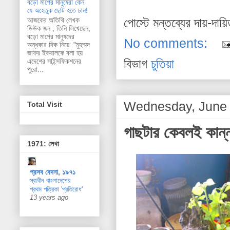
বড়ো মাপের মানুষেরা কেন
যে অহেতুক ছোট হতে চান!
পোস্টে মন্তব্যের দায়-দায়
আজকের অতিথি লেখক
ডিউক জন , তিনি লিখেছেন,
বড়ো মাপের মানুষদের
No comments:
অন্ধকার দিক নিয়ে: "মুহম্মদ
জাফর ইকবালকে বলা হয়
বিভাগ
চুতিয়া
এদেশের সাইন্সফিকশনের
পুরো...
Wednesday, June 
Total Visit
গাছটার কেবলই কান্
1971: লেখা
প্রসব বেদনা, ১৯৭১
স্বাধীন বাংলাদেশের
প্রথম পত্রিকা 'প্রতিরোধ'
13 years ago