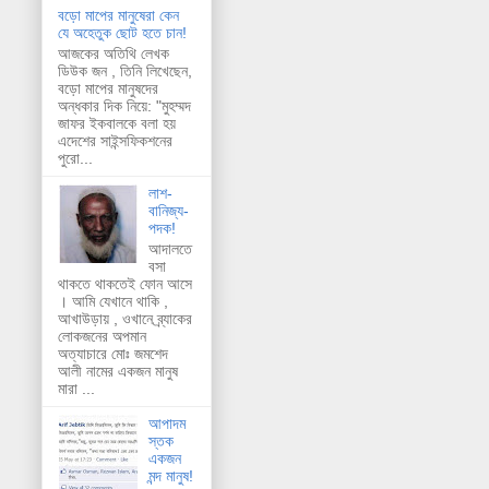
বড়ো মাপের মানুষেরা কেন
যে অহেতুক ছোট হতে চান!
আজকের অতিথি লেখক
ডিউক জন , তিনি লিখেছেন,
বড়ো মাপের মানুষদের
অন্ধকার দিক নিয়ে: "মুহম্মদ
জাফর ইকবালকে বলা হয়
এদেশের সাইন্সফিকশনের
পুরো...
লাশ-
বানিজ্য-
পদক!
আদালতে
বসা
থাকতে থাকতেই ফোন আসে
। আমি যেখানে থাকি ,
আখাউড়ায় , ওখানে ব্র্যাকের
লোকজনের অপমান
অত্যাচারে মোঃ জমশেদ
আলী নামের একজন মানুষ
মারা ...
আপাদম
স্তক
একজন
মন্দ মানুষ!