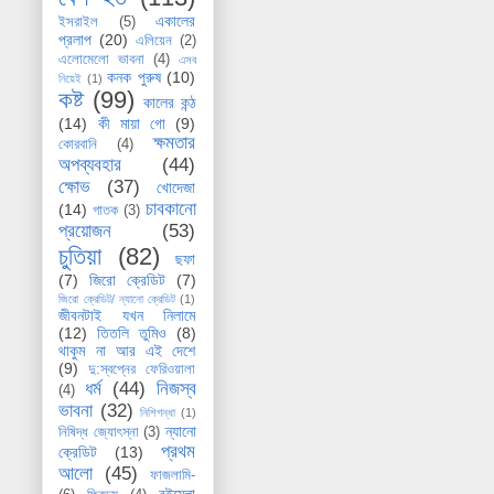
একালের
ইসরাইল
(5)
প্রলাপ
(20)
এলিয়েন
(2)
এলোমেলো ভাবনা
(4)
এসব
কনক পুরুষ
(10)
নিয়েই
(1)
কষ্ট
(99)
কালের কন্ঠ
(14)
কী মায়া গো
(9)
ক্ষমতার
কোরবানি
(4)
অপব্যবহার
(44)
ক্ষোভ
(37)
খোদেজা
চাবকানো
(14)
গাতক
(3)
প্রয়োজন
(53)
চুতিয়া
(82)
ছফা
(7)
জিরো ক্রেডিট
(7)
জিরো ক্রেডিট/ ন্যানো ক্রেডিট
(1)
জীবনটাই যখন নিলামে
(12)
তিতলি তুমিও
(8)
থাকুম না আর এই দেশে
(9)
দু:স্বপ্নের ফেরিওয়ালা
ধর্ম
(44)
নিজস্ব
(4)
ভাবনা
(32)
নিশিগন্ধা
(1)
ন্যানো
নিষিদ্ধ জ্যোৎস্না
(3)
প্রথম
ক্রেডিট
(13)
আলো
(45)
ফাজলামি-