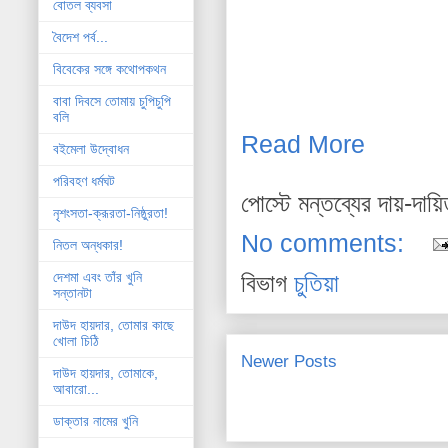
বোতল ব্যবসা
বৈদেশ পর্ব...
বিবেকের সঙ্গে কথোপকথন
বাবা দিবসে তোমায় চুপিচুপি
বলি
Read More
বইমেলা উদ্বোধন
পরিবহণ ধর্মঘট
পোস্টে মন্তব্যের দায়-দায়
নৃশংসতা-ক্রূরতা-নিষ্ঠুরতা!
No comments:
নিতল অন্ধকার!
বিভাগ
চুতিয়া
দেশমা এবং তাঁর খুনি
সন্তানটা
দাউদ হায়দার, তোমার কাছে
খোলা চিঠি
Newer Posts
দাউদ হায়দার, তোমাকে,
আবারো...
ডাক্তার নামের খুনি