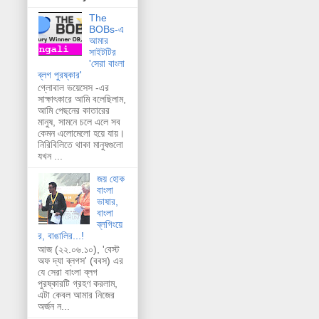
The
BOBs-এ
আমার
সাইটটির
'সেরা বাংলা
ব্লগ পুরষ্কার'
গ্লোবাল ভয়েসেস -এর
সাক্ষাৎকারে আমি বলেছিলাম,
আমি পেছনের কাতারের
মানুষ, সামনে চলে এলে সব
কেমন এলোমেলো হয়ে যায়।
নিরিবিলিতে থাকা মানুষগুলো
যখন ...
জয় হোক
বাংলা
ভাষার,
বাংলা
ব্লগিংয়ে
র, বাঙালির...!
আজ (২২.০৬.১০), 'বেস্ট
অফ দ্যা ব্লগস' (ববস) এর
যে সেরা বাংলা ব্লগ
পুরষ্কারটি গ্রহণ করলাম,
এটা কেবল আমার নিজের
অর্জন ন...