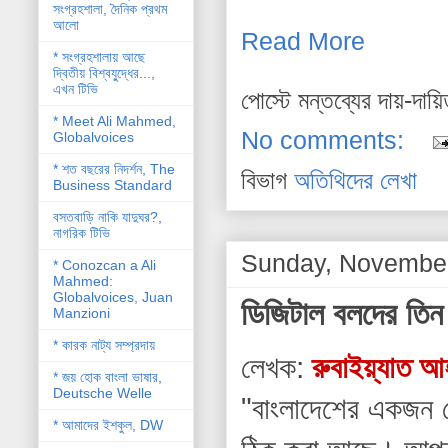
সংগ্রহশালা, দৈনিক প্রথম
আলো
Read More
* সংগ্রহশালায় আছে
দ্বিতীয় বিশ্বযু্দ্ধের...,
এখন টিভি
পোস্টে মন্তব্যের দায়-দায়
* Meet Ali Mahmed,
No comments:
Globalvoices
* শত বছরের নিদর্শন, The
বিভাগ
অতিথিদের লেখা
Business Standard
বসতবাড়ি নাকি যাদুঘর?,
নাগরিক টিভি
Sunday, November
* Conozcan a Ali
Mahmed:
Globalvoices, Juan
ডিজিটাল বলদের তি
Manzioni
* কারক নাট্য সম্প্রদায়
লেখক:
রুবাইয়্যাত আ
* জয় হোক বাংলা ভাষার,
Deutsche Welle
"বাংলাদেশের একজন সে
* আমাদের ইশকুল, DW