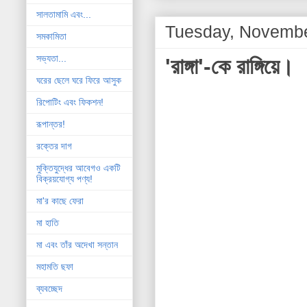
সালতামামি এবং...
Tuesday, Novembe
সমকামিতা
সভ্যতা...
'রাঙ্গা'-কে রাঙ্গিয়ে।
ঘরের ছেলে ঘরে ফিরে আসুক
রিপোটিং এবং ফিকশন!
রূপান্তর!
রক্তের দাগ
মুক্তিযুদ্ধের আবেগও একটি
বিক্রয়যোগ্য পণ্য!
মা'র কাছে ফেরা
মা হাতি
মা এবং তাঁর অদেখা সন্তান
মহামতি ছফা
ব্যবচ্ছেদ