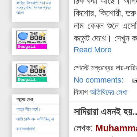
ঠিক করা আছে। আপ
ব্যক্তি উদ্যোগে গড়া এক
সংগ্রহশালা: দৈনিক প্রথম
কিশোর, কিশোরী, তরুণ
আলো
নাম কেবল শুনে এসেছ
কমেন্ট দেখে। দেখুন ক
Read More
পোস্টে মন্তব্যের দায়-দায়
No comments:
বিভাগ
অতিথিদের লেখা
পছন্দের লেখা
সাদিয়ারা এমনই হয়..
পায়ের নীচে সর্ষে।
আমি কেউ না- আমি কিছু না
লেখক:
Muhammad
ফারাজকাহিনি!