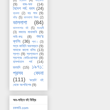
বইমেলা
(6)
ফ্রিডম
(4)
(9)
বাজ-অফ
(14)
বৈদেশ পর্ব: ববস
(24)
বড় সাধ
(9)
ব্যবসা
(2)
ভাঁড়
(5)
ভালবাসা দিবস
(2)
ভাললাগা
(84)
ভাললাগার বই
(5)
মওদুদী
মমতায় মাখামাখি
(9)
(3)
শুভ'র
লাউ-কদু
(8)
ব্লগিং
(36)
শ্লা।
(3)
সত্য কাহিনি অবলম্বনে
(9)
সাদাকে কালো বলিব
(13)
স্বপ্ন
(9)
স্বপ্নভংগ
(9)
স্বপ্নের ফেরিওয়ালারা
(8)
হাসপাতাল পর্ব
(14)
১৯৭১:
হুদাহুদি
(15)
প্রসব বেদনা
(111)
‘কয়েদি’ বই
থেকে অংশবিশেষ
(9)
অন-লাইনে বই বিক্রি
রকমারি.com