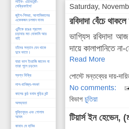
লাইফ- এচিভমেন্ট-
Saturday, Novemb
সেক্রিফাইস!
জুইশ-শিশুরা, আগামিকালের
রবিদাদা বেঁচে থাকল
একেকজন চলমান দানব
এন্টিকে রঙের প্রলেপ
চড়াবার মত বোকামি আর
ভাগ্যিস রবিদাদা আজ
নাই
দায়ে কালাপানিতে না-
তাঁদের সন্তান যেন থাকে
দুধে ভাতে।
Read More
যারা ভাল ইংরাজি জানেন না
তারা শূলে চড়বেন
পোস্টে মন্তব্যের দায়-দায়
স্বপ্ন বিক্রি
লাশ-বানিজ্য-পদক!
No comments:
কালের কন্ঠ বনাম মুড়ির ঘন্ট
বিভাগ
চুতিয়া
অসভ্যতা
মুক্তিযুদ্ধ এবং গোলাম
টিয়ার্স ইন হেভেন, (
আযম
কাবাব মে হাড্ডি