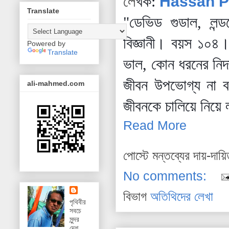
লে
খক:
Hassan P
Translate
"ডেভিড গুডাল, লন্ড
বিজ্ঞানী। বয়স ১০৪।
Powered by
Translate
ভাল, কোন ধরনের নিদার
জীবন উপভোগ্য না বর
ali-mahmed.com
জীবনকে চালিয়ে নিয়ে 
Read More
পোস্টে মন্তব্যের দায়-দায়
No comments:
বিভাগ
অতিথিদের লেখা
পৃথিবীর
সবচে
সুন্দর
দেশ,