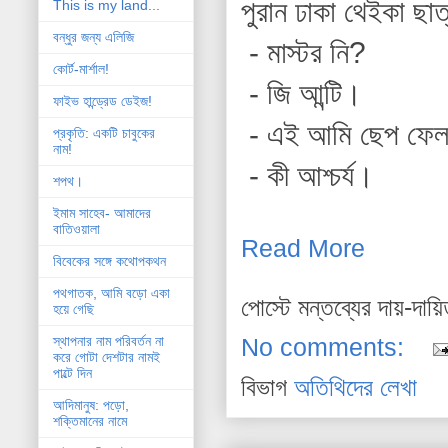
পুরান ঢাকা থেইকা ছা
This is my land...
বন্ধুর জন্য এলিজি
- মাস্টর নি?
কোর্ট-মার্শাল!
- জি আন্টি।
ফাইভ হান্ড্রেড ডেইজ!
- এই আমি ছেপ ফেল
প্রকৃতি: একটি চাবুকের
নাম!
- কী আশ্চর্য।
শপথ।
ইমাম সাহেব- আমাদের
বাতিওয়ালা
Read More
বিবেকের সঙ্গে কথোপকথন
পথগাতক, আমি বড়ো একা
পোস্টে মন্তব্যের দায়-দায়
হয়ে গেছি
No comments:
স্থাপনার নাম পরিবর্তন না
করে গোটা দেশটার নামই
পাল্টে দিন
বিভাগ
অতিথিদের লেখা
আদিমানুষ: পড়ো,
শক্তিমানের নামে