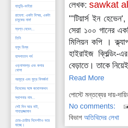
sawkat al
লেখক:
হাতুড়ি-ভাইয়া
রাহেলা: একটা বিস্ময়, একটা
"'টিয়ার্স ইন হেভেন
চাবুকের নাম!
সেরা ১০০ গানের এক
স্বপ্ন নেবেন...
তিনি
মিলিয়ন কপি ।
ক্ল্
হলুদ ডিম্ব
হাইরাইজ ব্লিল্ডিং
হাসপাতাল পর্ব
বেড়াতে।
তাকে নিয়েই 
ওড়নাসমগ্র এবং কলার
খোসা
Read More
নরমূত্র এবং মুত্র বিসর্জন!
বিবেকের সঙ্গে কথোপকথন
পোস্টে মন্তব্যের দায়-দায়
স্থাপনার নাম...
No comments:
সেই দিন আর নাই,
শাহাদুজ্জামান
বিভাগ
অতিথিদের লেখা
চোর-চোট্টায় বিদেশটাও ভরে
যাচ্ছে।