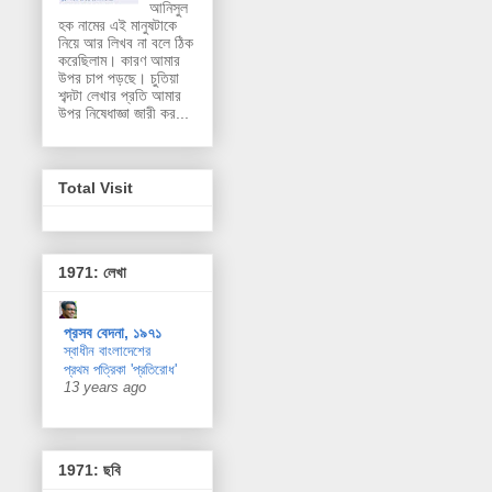
আনিসুল
হক নামের এই মানুষটাকে
নিয়ে আর লিখব না বলে ঠিক
করেছিলাম। কারণ আমার
উপর চাপ পড়ছে। চুতিয়া
শব্দটা লেখার প্রতি আমার
উপর নিষেধাজ্ঞা জারী কর...
Total Visit
1971: লেখা
প্রসব বেদনা, ১৯৭১
স্বাধীন বাংলাদেশের
প্রথম পত্রিকা 'প্রতিরোধ'
13 years ago
1971: ছবি