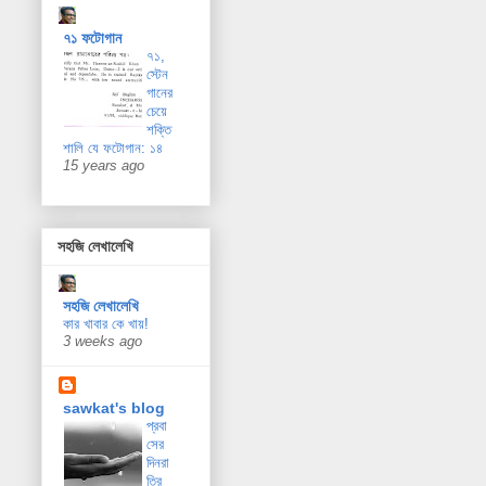
৭১ ফটোগান
৭১,
স্টেন
গানের
চেয়ে
শক্তি
শালি যে ফটোগান: ১৪
15 years ago
সহজি লেখালেখি
সহজি লেখালেখি
কার খাবার কে খায়!
3 weeks ago
sawkat's blog
প্রবা
সের
দিনরা
ত্রি