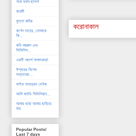
গাধা বনাম ছাগল!
কয়েদী
কুত্তা জহির
করোনাকাল
কর্ণেল তাহের, তোমাকে
কি...
কবি নজরুল এবং
সিফিলিস...
একটি আদর্শ সাক্ষাৎকার!
ঈশ্বরের বিশেষ
সন্তানেরা...
ফাইভ হানড্রেড ডেইজ
আমি ব্লাডি সিভিলিয়ান...
আমার ছায়া আমায় ছাড়িয়ে
যায়
Popular Posts/
Last 7 days