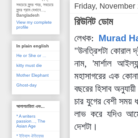
Friday, November 
সবচেয়ে সুন্দর শহর, সবচেয়ে
সুন্দর গ্রাম যেখানে...,
Bangladesh
রিউনিট ডোম
View my complete
profile
লেখক:
Murad H
In plain english
"উনত্রিশটা কোরাল দ্ব
He or She or ...
নাম, 'মার্শাল আইল্
kitty must die
মহাসাগরের এক কোনায়
Mother Elephant
Ghost-day
বছরের হিসাব অনুযায়
চার যুগের বেশী সময়
আলাপচারিতা এবং...
লাভ করে যদিও আমের
* A writers
passion..., The
দেশটা।
Asian Age
* ইতিহাস ঐতিহ্যের