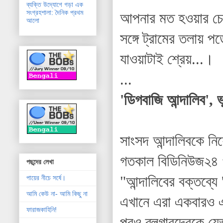
ব্যক্তি উদ্যোগে গড়া এক
সংগ্রহশালা: দৈনিক প্রথম
আপনার মত হওয়ার চেয়ে
আলো
সঙ্গে ট্রামের তলায় 
যাওয়াটাই শ্রেয়...।
...
'ডিগবাজি আন্দালিব',
সাংসদ আন্দালিবকে নি
গতকাল বিডিনিউজ২৪ প
পছন্দের লেখা
"আন্দালিবের বক্তব্য
পায়ের নীচে সর্ষে।
আমি কেউ না- আমি কিছু না
এখানে এরা একবারও এ
ফারাজকাহিনি!
পরও ব্লগারদেরকে যেভ