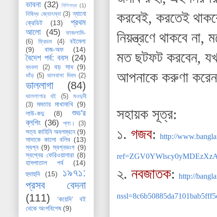
ভাবনা
(32)
নিশিগন্ধা
(1)
করবেই, করতেই থাকব
ন্যানো
নিষিদ্ধ জ্যোৎস্না
(3)
প্রথম
ক্রেডিট
(13)
আলো
(45)
নিয়ন্ত্রণে থাকবে না
ফাজলামি-
বইমেলা
(6)
ফ্রিডম
(4)
(9)
বাজ-অফ
(14)
মত ছটফট করবেন, যখ
বৈদেশ পর্ব: ববস
(24)
বড় সাধ
(9)
ব্যবসা
(2)
আপনাকে করুণা করেন
ভাঁড়
(5)
ভালবাসা দিবস
(2)
ভাললাগা
(84)
ভাললাগার বই
(5)
মওদুদী
মমতায় মাখামাখি
(9)
(3)
সহায়ক সূত্র:
শুভ'র
লাউ-কদু
(8)
ব্লগিং
(36)
শ্লা।
(3)
১.
গজব
:
সত্য কাহিনি অবলম্বনে
(9)
http://www.bangl
সাদাকে কালো বলিব
(13)
স্বপ্ন
(9)
স্বপ্নভংগ
(9)
স্বপ্নের ফেরিওয়ালারা
(8)
ref=ZGV0YWlscy0yMDEzXz
হাসপাতাল পর্ব
(14)
২.
নবজাতক
:
১৯৭১:
হুদাহুদি
(15)
http://bang
প্রসব বেদনা
nssl=8c6b50885da7101bab5fff
(111)
‘কয়েদি’ বই
থেকে অংশবিশেষ
(9)