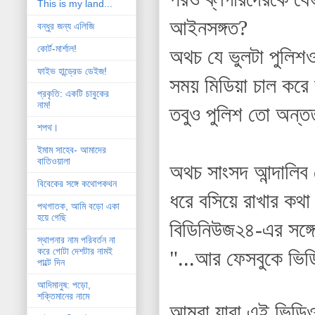
This is my land...
আইনসঙ্গত?
বন্ধুর জন্য এলিজি
কোর্ট-মার্শাল!
অথচ যে ভুলটা পুলিশও
ফাইভ হান্ড্রেড ডেইজ!
সময় মিডিয়া চাল করে 
প্রকৃতি: একটি চাবুকের
নাম!
তবুও পুলিশ তো অন্তত
শপথ।
ইমাম সাহেব- আমাদের
বাতিওয়ালা
অথচ সাংসদ আন্দালিব
বিবেকের সঙ্গে কথোপকথন
ধরে বসিয়ে রাখার কথ
পথগাতক, আমি বড়ো একা
হয়ে গেছি
বিডিনিউজ২৪-এর সঙ্গে
স্থাপনার নাম পরিবর্তন না
করে গোটা দেশটার নামই
"...আর ফেসবুকে ভিড
পাল্টে দিন
আদিমানুষ: পড়ো,
শক্তিমানের নামে
আমরা যারা এই ভিডিও