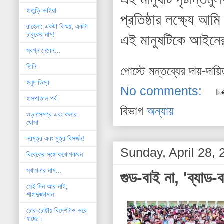
হাতুড়ি-ভাইয়া
প্রতিষ্ঠার লক্ষ্যে 
রাহেলা: একটা বিস্ময়, একটা
চাবুকের নাম!
এই মানুষটিকে আইন
স্বপ্ন নেবেন...
তিনি
পোস্টে মন্তব্যের দায়-দায়
হলুদ ডিম্ব
No comments:
হাসপাতাল পর্ব
বিভাগ
অন্যায়
ওড়নাসমগ্র এবং কলার
খোসা
নরমূত্র এবং মুত্র বিসর্জন!
Sunday, April 28,
বিবেকের সঙ্গে কথোপকথন
স্থাপনার নাম...
গুড-বাই না, 'ব্যাড
সেই দিন আর নাই,
শাহাদুজ্জামান
চোর-চোট্টায় বিদেশটাও ভরে
যাচ্ছে।