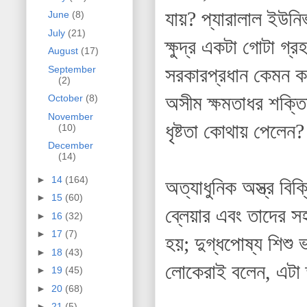
যায়? প্যারালাল ইউনিভ
June
(8)
July
(21)
ক্ষুদ্র একটা গোটা গ্
August
(17)
সরকারপ্রধান কেমন কর
September
(2)
অসীম ক্ষমতাধর শক্তির স
October
(8)
November
ধৃষ্টতা কোথায় পেলেন
(10)
December
(14)
►
14
(164)
অত্যাধুনিক অস্ত্র বি
►
15
(60)
ব্লেয়ার এবং তাদের স
►
16
(32)
►
17
(7)
হয়; দুগ্ধপোষ্য শিশু
►
18
(43)
লোকেরাই বলেন, এটা 
►
19
(45)
►
20
(68)
►
21
(5)