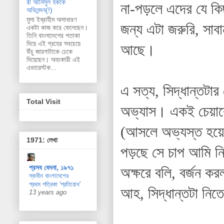
রী আনিসুল হককে
না-পড়লে এদের যে কি
অভিনন্দন(!)
মুসা ইব্রাহীম অসাধারণ
জন্য এটা জরুরি, সাব
একটা কাজ করে ফেলেছেন।
তিনি বাংলাদেশের পতাকা
দিয়ে এই গ্রহের সবচেয়ে
আছে।
উঁচু জায়গাটাকে ঢেকে
দিয়েছেন। অহংকারী এই
এভারেস্টক...
এ সত্য, সিদ্ধান্তট
Total Visit
অভ্যাস। একই চেয়ারে
(আসলে অভ্যস্ত হয়ে 
1971: লেখা
পড়ছে সে চাপ আমি নি
প্রসব বেদনা, ১৯৭১
অক্ষরে বলি, বর্জন ক
স্বাধীন বাংলাদেশের
প্রথম পত্রিকা 'প্রতিরোধ'
আহ, সিদ্ধান্তটা নিত
13 years ago