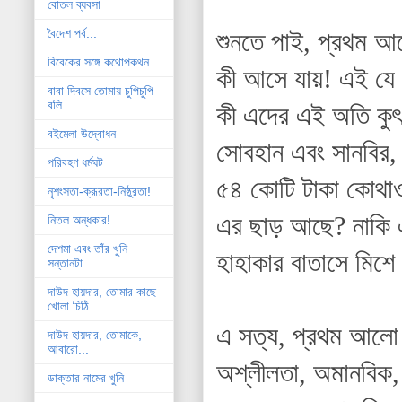
বোতল ব্যবসা
বৈদেশ পর্ব...
শুনতে পাই, প্রথম আল
বিবেকের সঙ্গে কথোপকথন
কী আসে যায়! এই যে 
বাবা দিবসে তোমায় চুপিচুপি
বলি
কী এদের এই অতি কুৎস
বইমেলা উদ্বোধন
সোবহান এবং সানবির, 
পরিবহণ ধর্মঘট
৫৪ কোটি টাকা কোথাও 
নৃশংসতা-ক্রূরতা-নিষ্ঠুরতা!
এর ছাড় আছে? নাকি এর
নিতল অন্ধকার!
দেশমা এবং তাঁর খুনি
হাহাকার বাতাসে মিশে
সন্তানটা
দাউদ হায়দার, তোমার কাছে
খোলা চিঠি
এ সত্য, প্রথম আলো 
দাউদ হায়দার, তোমাকে,
আবারো...
অশ্লীলতা, অমানবিক,
ডাক্তার নামের খুনি