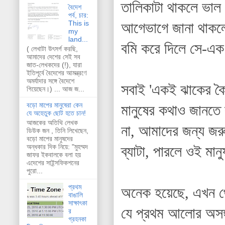
তালিকাটা থাকলে ভাল 
বৈদেশ
পর্ব, চার:
This is
আগেভাগে জানা থাকলে
my
land...
বমি করে দিলে সে-এক ব
( লেখাটা উৎসর্গ করছি,
আমাদের দেশের সেই সব
জাত-লেখকদের (!), যারা
ইতিপূর্বে বৈদেশের আমন্ত্রণে
অমর্যাদার সঙ্গে বৈদেশে
সবাই 'একই ঝাকের কৈ'
গিয়েছেন।) ... আজ জ...
বড়ো মাপের মানুষেরা কেন
মানুষের কথাও জানতে
যে অহেতুক ছোট হতে চান!
আজকের অতিথি লেখক
না, আমাদের জন্য জর
ডিউক জন , তিনি লিখেছেন,
বড়ো মাপের মানুষদের
অন্ধকার দিক নিয়ে: "মুহম্মদ
ব্যাটা, পারলে ওই মান
জাফর ইকবালকে বলা হয়
এদেশের সাইন্সফিকশনের
পুরো...
প্রথম
অনেক হয়েছে, এখন থে
বাঙালি
সাক্ষাৎকা
যে প্রথম আলোর অসঙ
র
গ্রহনকা