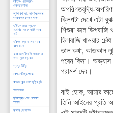
লাইফ- এচিভমেন্ট-
সেক্রিফাইস!
অপরিণতবুদ্ধি-অপরিণ
জুইশ-শিশুরা, আগামিকালের
ক্লিপটা দেখে এটা বু
একেকজন চলমান দানব
এন্টিকে রঙের প্রলেপ
শিশুরা ভাল ডিগবাজি 
চড়াবার মত বোকামি আর
নাই
ডিগবাজি খাওয়ার চেষ্
তাঁদের সন্তান যেন থাকে
দুধে ভাতে।
ভাল কথা, আজকাল লুঙ
যারা ভাল ইংরাজি জানেন না
তারা শূলে চড়বেন
পরেন কিনা। অভ্যাস থ
স্বপ্ন বিক্রি
পরামর্শ দেব।
লাশ-বানিজ্য-পদক!
কালের কন্ঠ বনাম মুড়ির ঘন্ট
যাই হোক, আমার কাছ
অসভ্যতা
মুক্তিযুদ্ধ এবং গোলাম
তিনি আইনের প্রতি অব
আযম
কাবাব মে হাড্ডি
এই মানুষটি দৃষ্টান