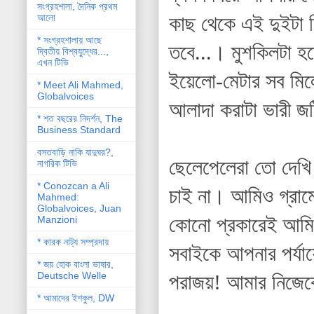
সংগ্রহশালা, দৈনিক প্রথম
আলো
কাছ থেকে এই দুইটা ব
* সংগ্রহশালায় আছে
তবে...। মুশকিলটা হচ্
দ্বিতীয় বিশ্বযু্দ্ধের...,
এখন টিভি
ইয়েলো-মেটার সব মিল
* Meet Ali Mahmed,
Globalvoices
আলাদা করাটা ভারী জ
* শত বছরের নিদর্শন, The
Business Standard
বসতবাড়ি নাকি যাদুঘর?,
ছেলেপেলেরা তো দেখি 
নাগরিক টিভি
* Conozcan a Ali
চাই না। আমিও গ্রামে
Mahmed:
Globalvoices, Juan
কোনো প্রকারেই আমি 
Manzioni
* কারক নাট্য সম্প্রদায়
সবাইকে আপনার পর্যা
* জয় হোক বাংলা ভাষার,
Deutsche Welle
পরাজয়! আমার নিজেক
* আমাদের ইশকুল, DW