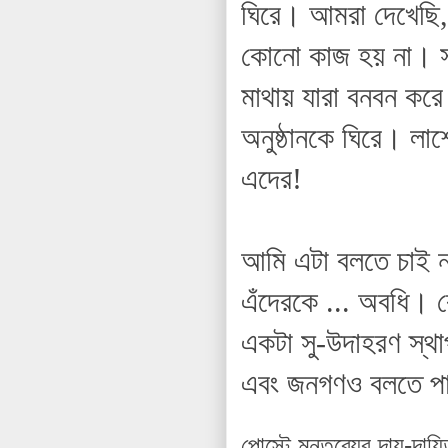
ঘিরে। আমরা দেখেছি,
কোনো কাজ হয় না। স
মাথায় যারা বনবন কর
অনুষ্ঠানকে ঘিরে। ল
এদের!
আমি এটা বলতে চাই ন
এঁদেরকে ... অবধি। ক
একটা সু-উদাহরণ স্
এবং জনগণও বলতে পা
পোস্টে মন্তব্যের দায়-দায়