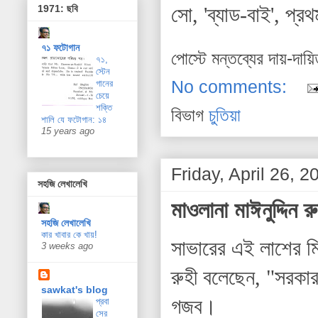
1971: ছবি
সো, 'ব্যাড-বাই', প
৭১ ফটোগান
পোস্টে মন্তব্যের দায়-দায়
৭১,
স্টেন
No comments:
গানের
চেয়ে
শক্তি
বিভাগ
চুতিয়া
শালি যে ফটোগান: ১৪
15 years ago
Friday, April 26, 2
সহজি লেখালেখি
মাওলানা মাঈনুদ্দিন
সহজি লেখালেখি
কার খাবার কে খায়!
সাভারের এই লাশের মি
3 weeks ago
রুহী বলেছেন, "সরকার
sawkat's blog
গজব।
প্রবা
সের