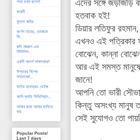
এদের সঙ্গে জড়াজড়ি ক
গাধা বনাম ছাগল!
কয়েদী
হতবাক হই!
কুত্তা জহির
ডিয়ার লতিফুর রহমান
কর্ণেল তাহের, তোমাকে
কি...
এখনও এই পত্রিকার 
কবি নজরুল এবং
বোঝেন, কান্না বোঝেন
সিফিলিস...
একটি আদর্শ সাক্ষাৎকার!
আর এই সমস্ত মানুষের
ঈশ্বরের বিশেষ
সন্তানেরা...
জানে!
ফাইভ হানড্রেড ডেইজ
আপনি তো ভারী সৌভাগ
আমি ব্লাডি সিভিলিয়ান...
কিন্তু অসংখ্য মানুষ 
আমার ছায়া আমায় ছাড়িয়ে
যায়
সেই সুযোগও তো পায়
Popular Posts/
Last 7 days