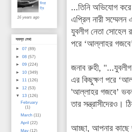
দিনরা
...তিনি অভিযোগ করে 
ত্রি
এপ্রিল নারী সম্মেলন
16 years ago
যুবলীগ নেতা সোহেল রা
সমস্ত লেখা
পরে ‘আল্লাহর গজবে
►
07
(89)
►
08
(57)
►
09
(224)
জনাব রুহী, "...যুবলী
►
10
(349)
এর কিছুক্ষণ পরে ‘আ
►
11
(126)
►
12
(53)
'আল্লাহর গজবে’ ভবনট
▼
13
(126)
তার সন্ত্রাসীদেরও। ঠ
February
(1)
March
(11)
April
(22)
আচ্ছা, আপনার কাছে জ
May
(12)