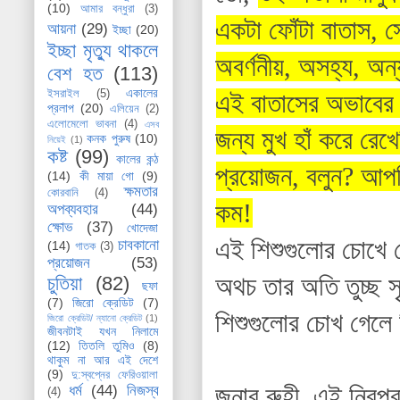
(10)
আমার বন্ধুরা
(3)
একটা ফোঁটা বাতাস, স
আয়না
(29)
ইচ্ছা
(20)
ইচ্ছা মৃত্যু থাকলে
অবর্ণনীয়, অসহ্য, অন
বেশ হত
(113)
একালের
ইসরাইল
(5)
এই বাতাসের অভাবের মধ
প্রলাপ
(20)
এলিয়েন
(2)
এলোমেলো ভাবনা
(4)
এসব
জন্য মুখ হাঁ করে রে
কনক পুরুষ
(10)
নিয়েই
(1)
কষ্ট
(99)
কালের কন্ঠ
প্রয়োজন, বলুন? আপ
(14)
কী মায়া গো
(9)
ক্ষমতার
কোরবানি
(4)
কম!
অপব্যবহার
(44)
ক্ষোভ
(37)
খোদেজা
এই শিশুগুলোর চোখে 
চাবকানো
(14)
গাতক
(3)
প্রয়োজন
(53)
অথচ তার অতি তুচ্ছ স
চুতিয়া
(82)
ছফা
(7)
জিরো ক্রেডিট
(7)
শিশুগুলোর চোখ গেলে
জিরো ক্রেডিট/ ন্যানো ক্রেডিট
(1)
জীবনটাই যখন নিলামে
(12)
তিতলি তুমিও
(8)
থাকুম না আর এই দেশে
(9)
দু:স্বপ্নের ফেরিওয়ালা
জনাব রুহী, এই নিরপ
ধর্ম
(44)
নিজস্ব
(4)