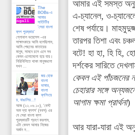
আমার এই সমস্ত অনুষ্
The
BOBs-এ
এ-চ্যানেল, ও-চ্যানেল
আমার
সাইটটির
শেষ পর্যায়ে। মাহমুদুজ
'সেরা বাংলা
ব্লগ পুরষ্কার'
গ্লোবাল ভয়েসেস -এর
তারপর তিশা এবং চঞ্চ
সাক্ষাৎকারে আমি বলেছিলাম,
আমি পেছনের কাতারের
বটে! হা হা, হি হি, 
মানুষ, সামনে চলে এলে সব
কেমন এলোমেলো হয়ে যায়।
নিরিবিলিতে থাকা মানুষগুলো
দর্শকের সারিতে দেখলা
যখন ...
কেবল এই পাঁচজনের ন
জয় হোক
বাংলা
ভাষার,
চেহারার সঙ্গে অন্যজ
বাংলা
ব্লগিংয়ে
আগাম ক্ষমা প্রার্থনা
)
র, বাঙালির...!
আজ (২২.০৬.১০), 'বেস্ট
অফ দ্যা ব্লগস' (ববস) এর
যে সেরা বাংলা ব্লগ
পুরষ্কারটি গ্রহণ করলাম,
আর যারা-যারা এই অনু
এটা কেবল আমার নিজের
অর্জন ন...