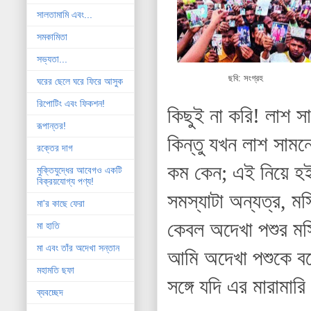
সালতামামি এবং...
সমকামিতা
সভ্যতা...
ছবি: সংগ্রহ
ঘরের ছেলে ঘরে ফিরে আসুক
রিপোটিং এবং ফিকশন!
কিছুই না করি! লাশ স
রূপান্তর!
কিন্তু যখন লাশ সামন
রক্তের দাগ
কম কেন; এই নিয়ে হই
মুক্তিযুদ্ধের আবেগও একটি
বিক্রয়যোগ্য পণ্য!
সমস্যাটা অন্যত্র, ম
মা'র কাছে ফেরা
কেবল অদেখা পশুর মস
মা হাতি
মা এবং তাঁর অদেখা সন্তান
আমি অদেখা পশুকে বড়
মহামতি ছফা
সঙ্গে যদি এর মারামার
ব্যবচ্ছেদ