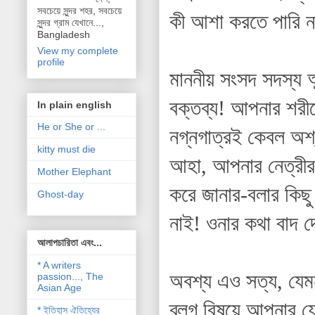
সবচেয়ে সুন্দর শহর, সবচেয়ে
কী আশা করতে পারি ন
সুন্দর গ্রাম যেখানে...,
Bangladesh
View my complete
profile
মাননীয় সংসদ সদস্য আ
বক্তব্য! আপনার শরী
In plain english
He or She or ...
নগ্নগাত্রই কেবল অশ
kitty must die
আহা, আপনার নেত্রীর
Mother Elephant
করে জানার-বলার কিছু
Ghost-day
নাই! ওনার কথা বাদ দ
আলাপচারিতা এবং...
* A writers
অবশ্য এও সত্য, যেমন 
passion..., The
Asian Age
ব্লগ বিষয়ে আপনার যে
* ইতিহাস ঐতিহ্যের