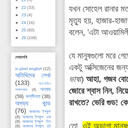
যখন সোহেল রানার মত
►
22
(33)
►
23
(4)
মৃত্যু হয়, হাজার-হা
►
24
(16)
বলেন, 'এটা আওয়ামিলী
►
25
(60)
►
26
(108)
যে মানুষগুলো মরে গে
লেখালেখি
একটু অক্সিজেনের জন্
in plain english
(12)
অতিথিদের লেখা
ভাষা
)
আহা, গজব বোঝ
(133)
অন-লাইন
জোরে শ্বাস নিন, নি
অন্যায়
সাক্ষাৎকার
(4)
(59)
অশ্লীলতা
(38)
রাখতে? ভেরি গুড! ক
অসভ্য কান্ড
(76)
আমাদের ইশকুল
(8)
আমাদের ইশকুল: এক
(8)
আমাদের ইশকুল: তিন
তো,
ওই অভাগা মানুষ
(8)
আমাদের ইশকুল: দুই