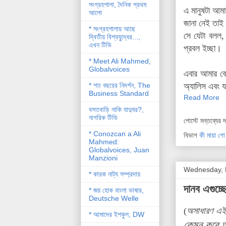
সংগ্রহশালা, দৈনিক প্রথম
এ মানুষটা আম
আলো
জানা নেই তাই 
* সংগ্রহশালায় আছে
সে যেটা বলল,
দ্বিতীয় বিশ্বযু্দ্ধের...,
এখন টিভি
প্রবল ইচ্ছা।
* Meet Ali Mahmed,
Globalvoices
এবার আমার বো
* শত বছরের নিদর্শন, The
অ্যালিস এবং য
Business Standard
Read More
বসতবাড়ি নাকি যাদুঘর?,
নাগরিক টিভি
পোস্টে মন্তব্যের 
* Conozcan a Ali
বিভাগ
কী মায়া গো
Mahmed:
Globalvoices, Juan
Manzioni
Wednesday, 
* কারক নাট্য সম্প্রদায়
দানব এগুচ্ছ
* জয় হোক বাংলা ভাষার,
Deutsche Welle
(
অসাধারণ এই
* আমাদের ইশকুল, DW
কেমন করে অস