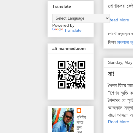
পোশাকপরা কেউ
Translate
Read More
Powered by
Translate
পোস্টে মন্তব্যের 
বিভাগ
চাবকানো প
ali-mahmed.com
Sunday, May
মা!
শৈশব ফিরে আসে
"শৈশব স্মৃতি
শৈশবের যে স্ম
আজকাল সন্তান 
বাচ্চা আসলে 
পৃথিবীর
Read More
সবচে
সুন্দর
দেশ,