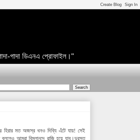
 গাদা-গাদা ডিএনএ প্রোফাইল।"
র হিরার মত অজস্র ধনও দিব্যি এঁটে যায়! সেই
 বললেও আমরা বিমলানন্দে রাজি হয়ে যাব।দুরস্ত