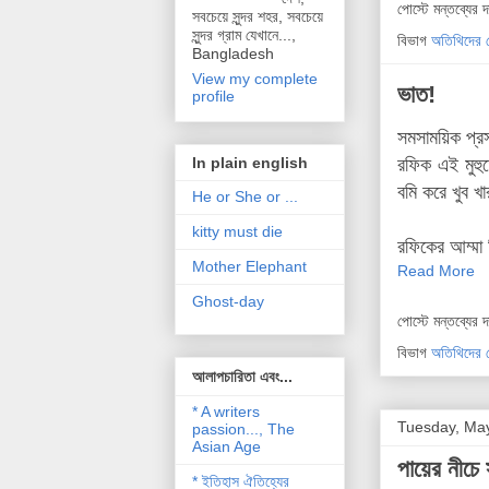
পোস্টে মন্তব্যের 
সবচেয়ে সুন্দর শহর, সবচেয়ে
সুন্দর গ্রাম যেখানে...,
বিভাগ
অতিথিদের 
Bangladesh
View my complete
ভাত!
profile
সমসাময়িক প্রস
রফিক এই মুহু
In plain english
বমি করে খুব 
He or She or ...
kitty must die
রফিকের আম্মা
Mother Elephant
Read More
Ghost-day
পোস্টে মন্তব্যের 
বিভাগ
অতিথিদের 
আলাপচারিতা এবং...
* A writers
Tuesday, May
passion..., The
Asian Age
পায়ের নীচে 
* ইতিহাস ঐতিহ্যের