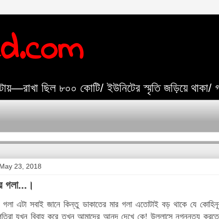
ed.com
যেটায়—রাখা ছিল ৮০০ কোটি/ ইউনিটের স্মৃতি জড়িয়ে থাকা/
May 23, 2018
র গলা...।
 গলা এটা সবাই জানে কিন্তু ডাকাতের মার গলা এতোটাই বড় থাকে যে কোহিনূ
পুতিরা যখন বিবাহ করে তখন আমাদের আনন্দ দেখে কে! উল্লাসে নগ্ননৃত্য করতে