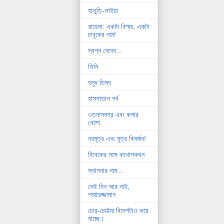
হাতুড়ি-ভাইয়া
রাহেলা: একটা বিস্ময়, একটা
চাবুকের নাম!
স্বপ্ন নেবেন...
তিনি
হলুদ ডিম্ব
হাসপাতাল পর্ব
ওড়নাসমগ্র এবং কলার
খোসা
নরমূত্র এবং মুত্র বিসর্জন!
বিবেকের সঙ্গে কথোপকথন
স্থাপনার নাম...
সেই দিন আর নাই,
শাহাদুজ্জামান
চোর-চোট্টায় বিদেশটাও ভরে
যাচ্ছে।