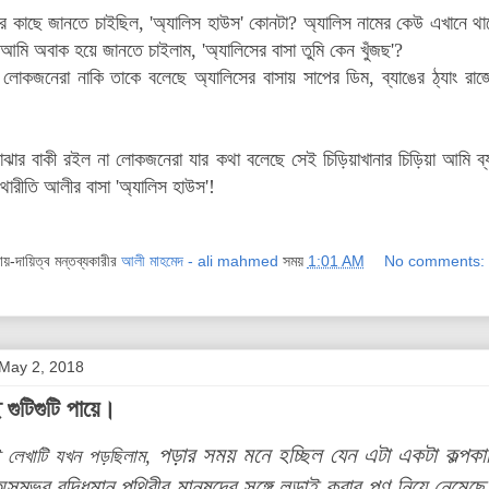
ার কাছে জানতে চাইছিল, 'অ্যালিস হাউস' কোনটা? অ্যালিস নামের কেউ এখানে
আমি অবাক হয়ে জানতে চাইলাম, 'অ্যালিসের বাসা তুমি কেন খুঁজছ'?
 লোকজনেরা নাকি তাকে বলেছে অ্যালিসের বাসায় সাপের ডিম, ব্যাঙের ঠ্যাং র
ঝার বাকী রইল না লোকজনেরা যার কথা বলেছে সেই চিড়িয়াখানার চিড়িয়া আম
থারীতি আলীর বাসা 'অ্যালিস হাউস'!
দায়-দায়িত্ব মন্তব্যকারীর
আলী মাহমেদ - ali mahmed
সময়
1:01 AM
No comments:
May 2, 2018
ে গুটিগুটি পায়ে।
পড়ার সময় মনে হচ্ছিল যেন এটা একটা কল্পকাহি
 লেখাটি যখন পড়ছিলাম,
ম্ভব বুদ্ধিমান পৃথিবীর মানুষদের সঙ্গে লড়াই করার পণ নিয়ে নেম