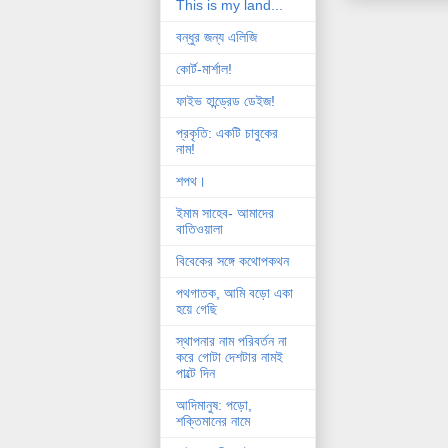
This is my land...
বন্ধুর জন্য এলিজি
কোর্ট-মার্শাল!
ফাইভ হান্ড্রেড ডেইজ!
প্রকৃতি: একটি চাবুকের
নাম!
শপথ।
ইমাম সাহেব- আমাদের
বাতিওয়ালা
বিবেকের সঙ্গে কথোপকথন
পথগাতক, আমি বড়ো একা
হয়ে গেছি
স্থাপনার নাম পরিবর্তন না
করে গোটা দেশটার নামই
পাল্টে দিন
আদিমানুষ: পড়ো,
শক্তিমানের নামে