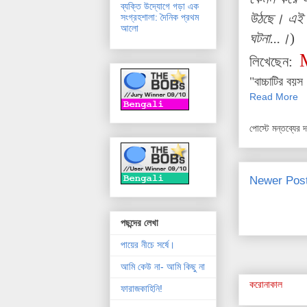
ব্যক্তি উদ্যোগে গড়া এক
উঠছে। এই প
সংগ্রহশালা: দৈনিক প্রথম
আলো
ঘটনা...।
)
লিখেছেন:
"বাচ্চাটির বয়
Read More
পোস্টে মন্তব্যের 
Newer Pos
পছন্দের লেখা
পায়ের নীচে সর্ষে।
আমি কেউ না- আমি কিছু না
করোনাকাল
ফারাজকাহিনি!