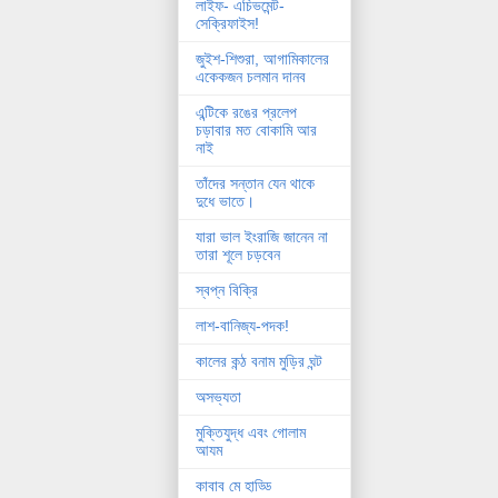
লাইফ- এচিভমেন্ট-
সেক্রিফাইস!
জুইশ-শিশুরা, আগামিকালের
একেকজন চলমান দানব
এন্টিকে রঙের প্রলেপ
চড়াবার মত বোকামি আর
নাই
তাঁদের সন্তান যেন থাকে
দুধে ভাতে।
যারা ভাল ইংরাজি জানেন না
তারা শূলে চড়বেন
স্বপ্ন বিক্রি
লাশ-বানিজ্য-পদক!
কালের কন্ঠ বনাম মুড়ির ঘন্ট
অসভ্যতা
মুক্তিযুদ্ধ এবং গোলাম
আযম
কাবাব মে হাড্ডি