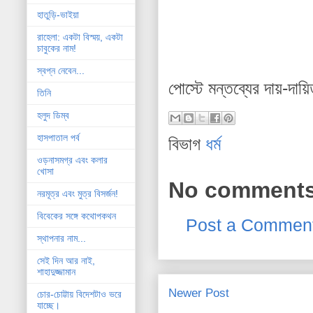
হাতুড়ি-ভাইয়া
রাহেলা: একটা বিস্ময়, একটা
চাবুকের নাম!
স্বপ্ন নেবেন...
পোস্টে মন্তব্যের দায়-দায়
তিনি
হলুদ ডিম্ব
হাসপাতাল পর্ব
বিভাগ
ধর্ম
ওড়নাসমগ্র এবং কলার
খোসা
No comments
নরমূত্র এবং মুত্র বিসর্জন!
বিবেকের সঙ্গে কথোপকথন
Post a Commen
স্থাপনার নাম...
সেই দিন আর নাই,
শাহাদুজ্জামান
Newer Post
চোর-চোট্টায় বিদেশটাও ভরে
যাচ্ছে।