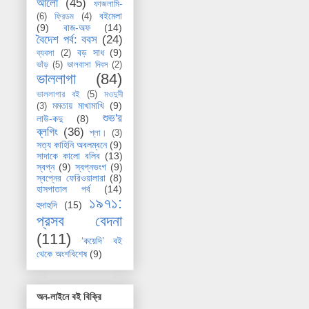
আলো
(45)
ফাজলামি-
বইমেলা
(6)
ফ্রিডম
(4)
(9)
বাজ-অফ
(14)
বৈদেশ পর্ব: ববস
(24)
বড় সাধ
(9)
ব্যবসা
(2)
ভাঁড়
(5)
ভালবাসা দিবস
(2)
ভাললাগা
(84)
ভাললাগার বই
(5)
মওদুদী
মমতায় মাখামাখি
(9)
(3)
শুভ'র
লাউ-কদু
(8)
ব্লগিং
(36)
শ্লা।
(3)
সত্য কাহিনি অবলম্বনে
(9)
সাদাকে কালো বলিব
(13)
স্বপ্ন
(9)
স্বপ্নভংগ
(9)
স্বপ্নের ফেরিওয়ালারা
(8)
হাসপাতাল পর্ব
(14)
১৯৭১:
হুদাহুদি
(15)
প্রসব বেদনা
(111)
‘কয়েদি’ বই
থেকে অংশবিশেষ
(9)
অন-লাইনে বই বিক্রি