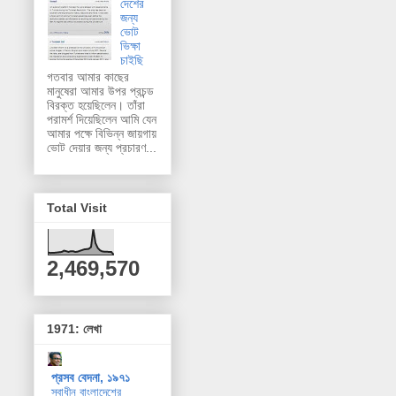
দেশের
জন্য
ভোট
ভিক্ষা
চাইছি
গতবার আমার কাছের
মানুষেরা আমার উপর প্রচন্ড
বিরক্ত হয়েছিলেন। তাঁরা
পরামর্শ দিয়েছিলেন আমি যেন
আমার পক্ষে বিভিন্ন জায়গায়
ভোট দেয়ার জন্য প্রচারণ...
Total Visit
2,469,570
1971: লেখা
প্রসব বেদনা, ১৯৭১
স্বাধীন বাংলাদেশের