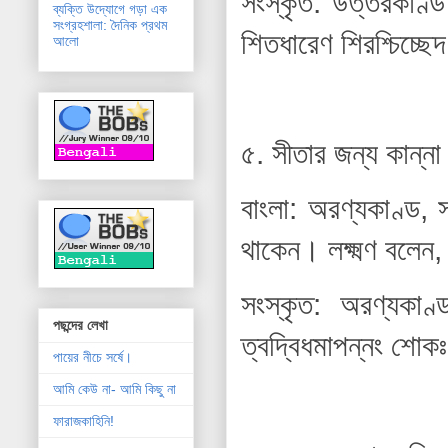
সংস্কৃত: উত্তরকাণ্ড
ব্যক্তি উদ্যোগে গড়া এক
সংগ্রহশালা: দৈনিক প্রথম
শিতধারেণ শিরশ্চিচ্ছে
আলো
৫. সীতার জন্য কান্
বাংলা: অরণ্যকাণ্ড, 
থাকেন। লক্ষ্মণ বলেন
সংস্কৃত: অরণ্যকা
পছন্দের লেখা
ত্বদ্বিধমাপন্নং শোক
পায়ের নীচে সর্ষে।
আমি কেউ না- আমি কিছু না
ফারাজকাহিনি!