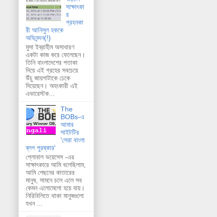
সাক্ষাৎকা
র
গ্রহনকা
রী আনিসুল হককে
অভিনন্দন(!)
মুসা ইব্রাহীম অসাধারণ
একটা কাজ করে ফেলেছেন।
তিনি বাংলাদেশের পতাকা
দিয়ে এই গ্রহের সবচেয়ে
উঁচু জায়গাটাকে ঢেকে
দিয়েছেন। অহংকারী এই
এভারেস্টক...
The
BOBs-এ
আমার
সাইটটির
'সেরা বাংলা
ব্লগ পুরষ্কার'
গ্লোবাল ভয়েসেস -এর
সাক্ষাৎকারে আমি বলেছিলাম,
আমি পেছনের কাতারের
মানুষ, সামনে চলে এলে সব
কেমন এলোমেলো হয়ে যায়।
নিরিবিলিতে থাকা মানুষগুলো
যখন ...