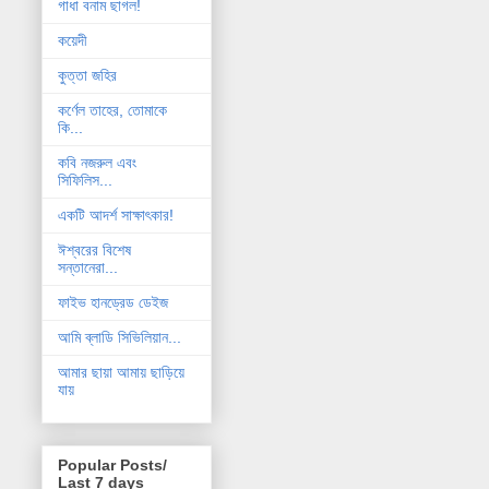
গাধা বনাম ছাগল!
কয়েদী
কুত্তা জহির
কর্ণেল তাহের, তোমাকে
কি...
কবি নজরুল এবং
সিফিলিস...
একটি আদর্শ সাক্ষাৎকার!
ঈশ্বরের বিশেষ
সন্তানেরা...
ফাইভ হানড্রেড ডেইজ
আমি ব্লাডি সিভিলিয়ান...
আমার ছায়া আমায় ছাড়িয়ে
যায়
Popular Posts/
Last 7 days