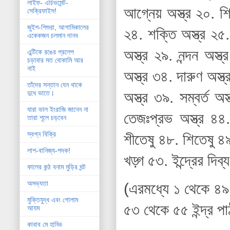
লাইফ- এচিভমেন্ট-
আগ্নেয় অস্ত্র ২০. শিখ
সেক্রিফাইস!
জুইশ-শিশুরা, আগামিকালের
২৪. শক্তি অস্ত্র ২৫.
একেকজন চলমান দানব
অস্ত্র ২৯. নন্দন অস্
এন্টিকে রঙের প্রলেপ
চড়াবার মত বোকামি আর
নাই
অস্ত্র ৩৪. দারুণ অস্
তাঁদের সন্তান যেন থাকে
অস্ত্র ৩৯. সম্বর্ত অ
দুধে ভাতে।
যারা ভাল ইংরাজি জানেন না
তেজঃপ্রভ অস্ত্র ৪৪. 
তারা শূলে চড়বেন
স্বপ্ন বিক্রি
শীতেষু ৪৮. শিতেষু ৪৯.
লাশ-বানিজ্য-পদক!
খড়্গ ৫৩. ইন্দ্রের দ
কালের কন্ঠ বনাম মুড়ির ঘন্ট
অসভ্যতা
(এরমধ্যে ১ থেকে ৪৯ প
মুক্তিযুদ্ধ এবং গোলাম
৫৩ থেকে ৫৫ ইন্দ্র প
আযম
কাবাব মে হাড্ডি