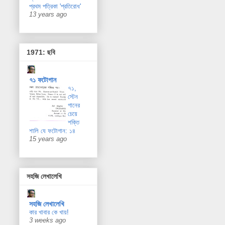
প্রথম পত্রিকা 'প্রতিরোধ'
13 years ago
1971: ছবি
৭১ ফটোগান
৭১,
স্টেন
গানের
চেয়ে
শক্তি
শালি যে ফটোগান: ১৪
15 years ago
সহজি লেখালেখি
সহজি লেখালেখি
কার খাবার কে খায়!
3 weeks ago