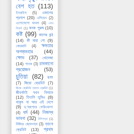
বেশ হত
(113)
একালের
ইসরাইল
(5)
প্রলাপ
(20)
এলিয়েন
(2)
এলোমেলো ভাবনা
(4)
এসব
কনক পুরুষ
(10)
নিয়েই
(1)
কষ্ট
(99)
কালের কন্ঠ
(14)
কী মায়া গো
(9)
ক্ষমতার
কোরবানি
(4)
অপব্যবহার
(44)
ক্ষোভ
(37)
খোদেজা
চাবকানো
(14)
গাতক
(3)
প্রয়োজন
(53)
চুতিয়া
(82)
ছফা
(7)
জিরো ক্রেডিট
(7)
জিরো ক্রেডিট/ ন্যানো ক্রেডিট
(1)
জীবনটাই যখন নিলামে
(12)
তিতলি তুমিও
(8)
থাকুম না আর এই দেশে
(9)
দু:স্বপ্নের ফেরিওয়ালা
ধর্ম
(44)
নিজস্ব
(4)
ভাবনা
(32)
নিশিগন্ধা
(1)
ন্যানো
নিষিদ্ধ জ্যোৎস্না
(3)
প্রথম
ক্রেডিট
(13)