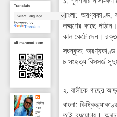
১. শূর্পণখার নাসা-ক
Translate
বাংলা: অরণ্যকাণ্ড,
Powered by
লক্ষ্মণের কাছে পাঠান।
Translate
কান কেটে দেন। রক্তা
ali-mahmed.com
সংস্কৃত: অরণ্যকাণ্ড 
চ সংহৃত্য বিসসর্জ সুদুর
২. বালীকে গাছের আ
বাংলা: কিষ্কিন্ধ্যাকা
পৃথিবীর
সবচে
সুন্দর
তাই বধযোগ্য। অথচ র
দেশ,