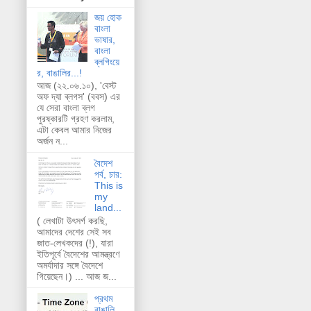
জয় হোক
বাংলা
ভাষার,
বাংলা
ব্লগিংয়ে
র, বাঙালির...!
আজ (২২.০৬.১০), 'বেস্ট
অফ দ্যা ব্লগস' (ববস) এর
যে সেরা বাংলা ব্লগ
পুরষ্কারটি গ্রহণ করলাম,
এটা কেবল আমার নিজের
অর্জন ন...
বৈদেশ
পর্ব, চার:
This is
my
land...
( লেখাটা উৎসর্গ করছি,
আমাদের দেশের সেই সব
জাত-লেখকদের (!), যারা
ইতিপূর্বে বৈদেশের আমন্ত্রণে
অমর্যাদার সঙ্গে বৈদেশে
গিয়েছেন।) ... আজ জ...
প্রথম
বাঙালি