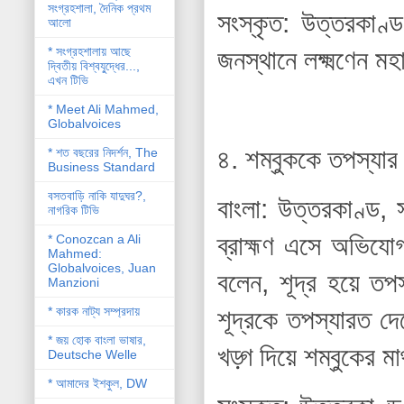
সংগ্রহশালা, দৈনিক প্রথম
সংস্কৃত: উত্তরকাণ্
আলো
* সংগ্রহশালায় আছে
জনস্থানে লক্ষ্মণেন ম
দ্বিতীয় বিশ্বযু্দ্ধের...,
এখন টিভি
* Meet Ali Mahmed,
Globalvoices
৪. শম্বুককে তপস্যা
* শত বছরের নিদর্শন, The
Business Standard
বসতবাড়ি নাকি যাদুঘর?,
বাংলা: উত্তরকাণ্ড, 
নাগরিক টিভি
ব্রাহ্মণ এসে অভিয
* Conozcan a Ali
Mahmed:
Globalvoices, Juan
বলেন, শূদ্র হয়ে তপ
Manzioni
* কারক নাট্য সম্প্রদায়
শূদ্রকে তপস্যারত দ
* জয় হোক বাংলা ভাষার,
খড়্গ দিয়ে শম্বুকের
Deutsche Welle
* আমাদের ইশকুল, DW