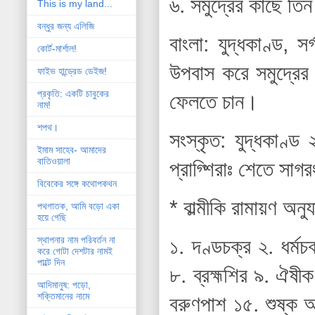
৬. সমুদ্রের কাছে ত
This is my land...
বন্ধুর জন্য এলিজি
বাংলা: যুদ্ধকাণ্ড, 
কোর্ট-মার্শাল!
উপবাস করে সমুদ্রের ত
ফাইভ হান্ড্রেড ডেইজ!
প্রকৃতি: একটি চাবুকের
ফেলতে চান।
নাম!
শপথ।
সংস্কৃত: যুদ্ধকাণ্ড 
ইমাম সাহেব- আমাদের
বাতিওয়ালা
প্রাগ্শিরাঃ শেতে সাগ
বিবেকের সঙ্গে কথোপকথন
* বাল্মীকি রামায়ণ অনু
পথগাতক, আমি বড়ো একা
হয়ে গেছি
স্থাপনার নাম পরিবর্তন না
১. দণ্ডচক্র ২. ধর্মচ
করে গোটা দেশটার নামই
পাল্টে দিন
৮. ব্রহ্মশির ৯. ঐষী
আদিমানুষ: পড়ো,
শক্তিমানের নামে
বরুণপাশ ১৫. শুষ্ক অ