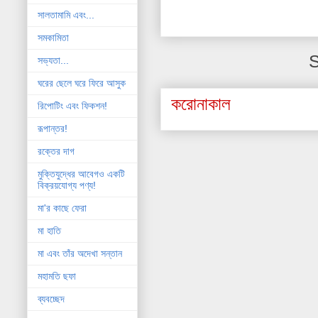
সালতামামি এবং...
সমকামিতা
S
সভ্যতা...
ঘরের ছেলে ঘরে ফিরে আসুক
করোনাকাল
রিপোটিং এবং ফিকশন!
রূপান্তর!
রক্তের দাগ
মুক্তিযুদ্ধের আবেগও একটি
বিক্রয়যোগ্য পণ্য!
মা'র কাছে ফেরা
মা হাতি
মা এবং তাঁর অদেখা সন্তান
মহামতি ছফা
ব্যবচ্ছেদ