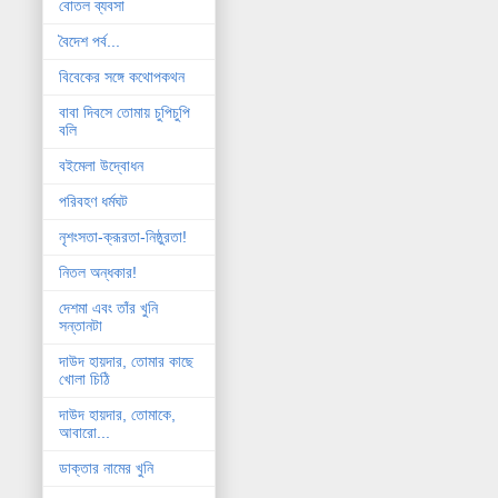
বোতল ব্যবসা
বৈদেশ পর্ব...
বিবেকের সঙ্গে কথোপকথন
বাবা দিবসে তোমায় চুপিচুপি
বলি
বইমেলা উদ্বোধন
পরিবহণ ধর্মঘট
নৃশংসতা-ক্রূরতা-নিষ্ঠুরতা!
নিতল অন্ধকার!
দেশমা এবং তাঁর খুনি
সন্তানটা
দাউদ হায়দার, তোমার কাছে
খোলা চিঠি
দাউদ হায়দার, তোমাকে,
আবারো...
ডাক্তার নামের খুনি