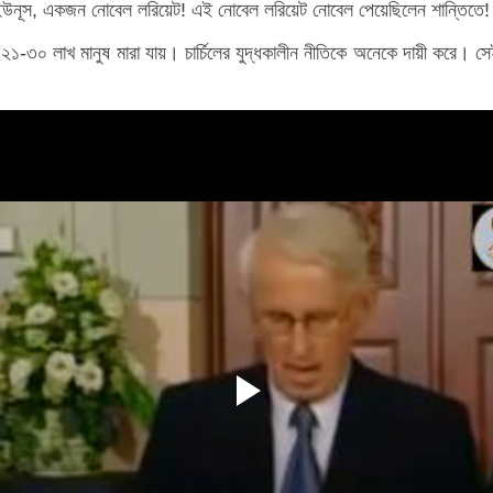
উনূস, একজন নোবেল লরিয়েট! এই নোবেল লরিয়েট নোবেল পেয়েছিলেন শান্তিতে! ক
ষে ২১-৩০ লাখ মানুষ মারা যায়। চার্চিলের যুদ্ধকালীন নীতিকে অনেকে দায়ী করে। স