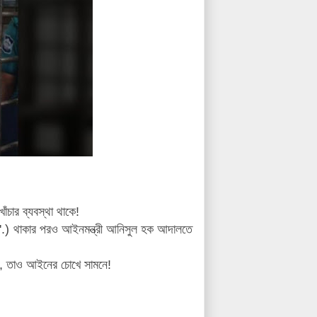
চার ব্যবস্থা থাকে!
.) থাকার পরও আইনমন্ত্রী আনিসুল হক আদালতে
না, তাও আইনের চোখে সামনে!