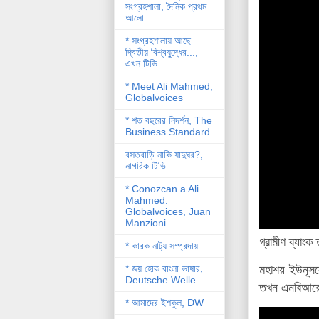
সংগ্রহশালা, দৈনিক প্রথম
আলো
* সংগ্রহশালায় আছে
দ্বিতীয় বিশ্বযু্দ্ধের...,
এখন টিভি
* Meet Ali Mahmed,
Globalvoices
* শত বছরের নিদর্শন, The
Business Standard
বসতবাড়ি নাকি যাদুঘর?,
নাগরিক টিভি
* Conozcan a Ali
Mahmed:
Globalvoices, Juan
Manzioni
গ্রামীণ ব্যাং
* কারক নাট্য সম্প্রদায়
* জয় হোক বাংলা ভাষার,
মহাশয় ইউনূস
Deutsche Welle
তখন এনবিআরের 
* আমাদের ইশকুল, DW