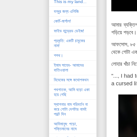
This is my land...
বন্ধুর জন্য এলিজি
কোর্ট-মার্শাল!
আমার ব্যক্তি
ফাইভ হান্ড্রেড ডেইজ!
গড়িয়ে পড়বে।
প্রকৃতি: একটি চাবুকের
আফসোস, ৮৫ বছ
নাম!
থেকে গোটা একটা
শপথ।
লোহার খাঁচা ন
ইমাম সাহেব- আমাদের
বাতিওয়ালা
"..., I had
বিবেকের সঙ্গে কথোপকথন
a cursed l
পথগাতক, আমি বড়ো একা
হয়ে গেছি
স্থাপনার নাম পরিবর্তন না
করে গোটা দেশটার নামই
পাল্টে দিন
আদিমানুষ: পড়ো,
শক্তিমানের নামে