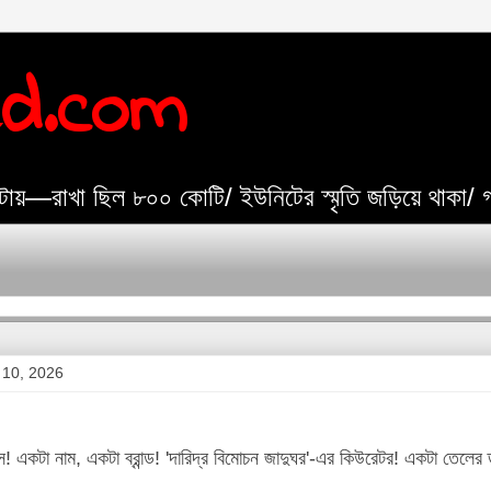
ed.com
যেটায়—রাখা ছিল ৮০০ কোটি/ ইউনিটের স্মৃতি জড়িয়ে থাকা/
 10, 2026
! একটা নাম, একটা ব্রান্ড! 'দারিদ্র বিমোচন জাদুঘর'-এর কিউরেটর! একটা তেলের