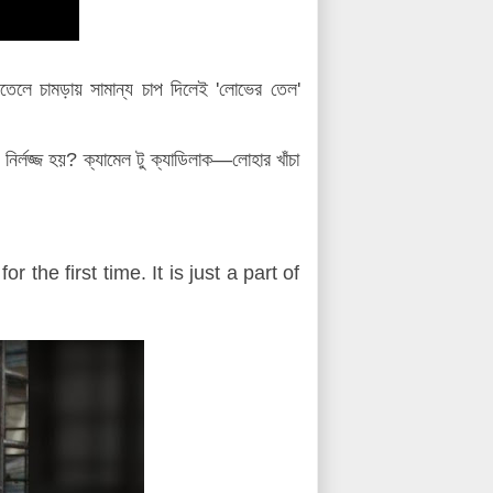
েলে চামড়ায় সামান্য চাপ দিলেই 'লোভের তেল'
্লজ্জ হয়? ক্যামেল টু ক্যাডিলাক—লোহার খাঁচা
r the first time. It is just a part of