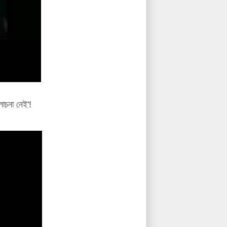
োচনা নেই'!