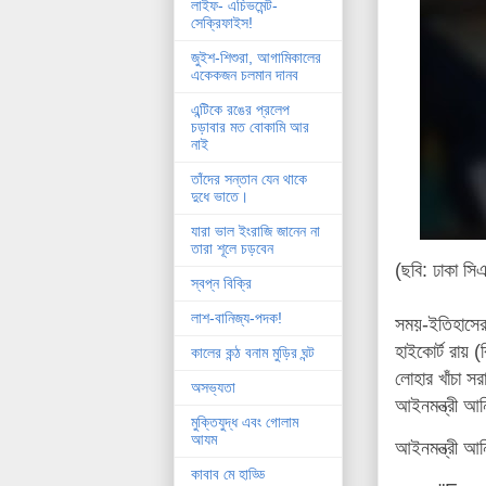
লাইফ- এচিভমেন্ট-
সেক্রিফাইস!
জুইশ-শিশুরা, আগামিকালের
একেকজন চলমান দানব
এন্টিকে রঙের প্রলেপ
চড়াবার মত বোকামি আর
নাই
তাঁদের সন্তান যেন থাকে
দুধে ভাতে।
যারা ভাল ইংরাজি জানেন না
তারা শূলে চড়বেন
(ছবি: ঢাকা স
স্বপ্ন বিক্রি
লাশ-বানিজ্য-পদক!
সময়-ইতিহাসের 
হাইকোর্ট রায়
কালের কন্ঠ বনাম মুড়ির ঘন্ট
লোহার খাঁচা স
অসভ্যতা
আইনমন্ত্রী আ
মুক্তিযুদ্ধ এবং গোলাম
আযম
আইনমন্ত্রী আন
কাবাব মে হাড্ডি