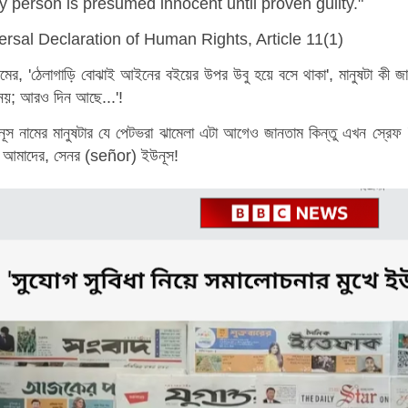
y person is presumed innocent until proven guilty."
ersal Declaration of Human Rights, Article 11(1)
মের, 'ঠেলাগাড়ি বোঝাই আইনের বইয়ের উপর উবু হয়ে বসে থাকা', মানুষটা কী জ
 নয়; আরও দিন আছে...'!
ূস নামের মানুষটার যে পেটভরা ঝামেলা এটা আগেও জানতাম কিন্তু এখন স্রেফ '
না আমাদের, সেনর (
señor)
ইউনূস!