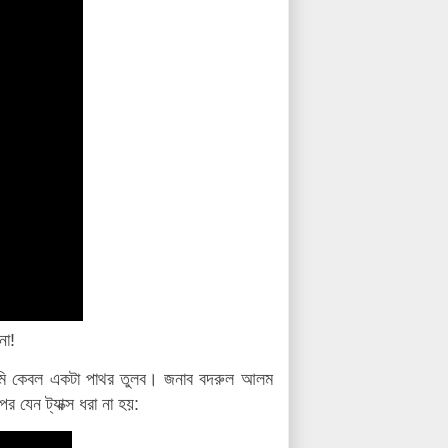
না!
আমি কেবল একটা পাথর তুলব। জনাব বদরুল আলম
 যেন ট্যাক্স ধরা না হয়: