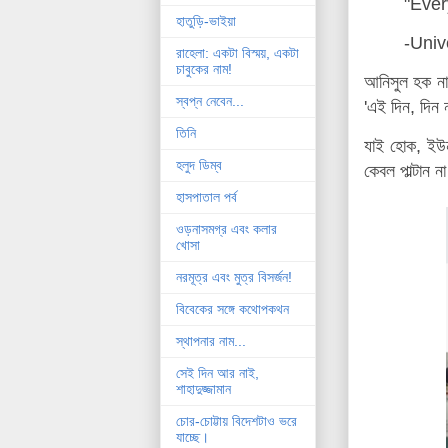
"Ever
হাতুড়ি-ভাইয়া
-Univ
রাহেলা: একটা বিস্ময়, একটা
চাবুকের নাম!
আনিসুল হক না
স্বপ্ন নেবেন...
'এই দিন, দিন
তিনি
যাই হোক, ইউন
হলুদ ডিম্ব
কেবল পাল্টান 
হাসপাতাল পর্ব
ওড়নাসমগ্র এবং কলার
খোসা
নরমূত্র এবং মুত্র বিসর্জন!
বিবেকের সঙ্গে কথোপকথন
স্থাপনার নাম...
সেই দিন আর নাই,
শাহাদুজ্জামান
চোর-চোট্টায় বিদেশটাও ভরে
যাচ্ছে।