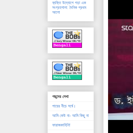
ব্যক্তি উদ্যোগে গড়া এক
সংগ্রহশালা: দৈনিক প্রথম
আলো
পছন্দের লেখা
পায়ের নীচে সর্ষে।
আমি কেউ না- আমি কিছু না
ফারাজকাহিনি!