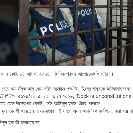
িএমএম কোর্ট, ১৪ আগস্ট ২০২৪। দৈনিক প্রথম আলো/ডেইলি স্টার।)
চেয়ে বড় রসিক আর কেউ নাই! সচরাচর পশু-টশু, হিংস্র মানুষকে আটকাবার জন্য খাঁ
 (রিট পিটিশন ৫১৯৪/২০১৪, রায় ১৯ মে ২০১৬, 'Dock is unconstitutional'
রাবার কোন উদ্যোগই নেননি, সেই আনিসুল হকই খাঁচার ভেতরে!
নিসুল হক কী জানতেন না সভ্যতার এই সময়ে এমন অমানবিক কর্মকাণ্ড করা যায় 
িসুল হক কী জানতেন না: