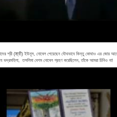
দের শ্রী (श्री) ইউনূস, নোবেল পেয়েছেন যৌথভাবে কিন্তু কোথাও এর জোর আল
 যে ভদ্রমহিলা, তসলিমা বেগম নোবেল গ্রহণ করেছিলেন, তাঁকে আমরা চিনিও না!