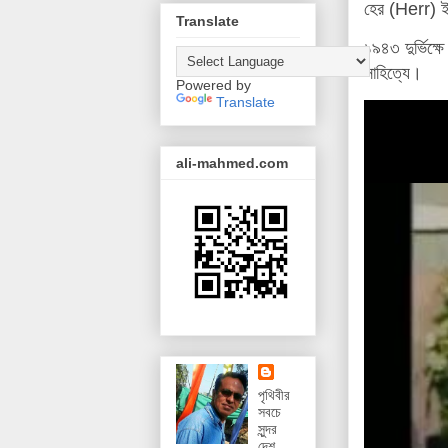
হের (Herr) ই
Translate
১৯৪৩ দুর্ভিক্
সাহিত্যে।
Powered by
Translate
ali-mahmed.com
পৃথিবীর
সবচে
সুন্দর
দেশ,