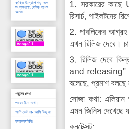
1. সরকারের কাছ
ব্যক্তি উদ্যোগে গড়া এক
সংগ্রহশালা: দৈনিক প্রথম
আলো
রিসার্চ, পাইলটদের 
2. পাবলিকের আগ্র
এখন রিলিজ দেবে। চা
3. রিলিজ দেবে কিন্
and releasing"—ম
বলেছে, প্রমাণ বলছে 
পছন্দের লেখা
সোজা কথা: এলিয়ান 
পায়ের নীচে সর্ষে।
এমন জিনিস দেখেছে যা
আমি কেউ না- আমি কিছু না
ফারাজকাহিনি!
কনটেক্সট: