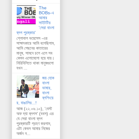
The
BOBs-এ
আমার
সাইটটির
'সেরা বাংলা
ব্লগ পুরষ্কার'
গ্লোবাল ভয়েসেস -এর
সাক্ষাৎকারে আমি বলেছিলাম,
আমি পেছনের কাতারের
মানুষ, সামনে চলে এলে সব
কেমন এলোমেলো হয়ে যায়।
নিরিবিলিতে থাকা মানুষগুলো
যখন ...
জয় হোক
বাংলা
ভাষার,
বাংলা
ব্লগিংয়ে
র, বাঙালির...!
আজ (২২.০৬.১০), 'বেস্ট
অফ দ্যা ব্লগস' (ববস) এর
যে সেরা বাংলা ব্লগ
পুরষ্কারটি গ্রহণ করলাম,
এটা কেবল আমার নিজের
অর্জন ন...