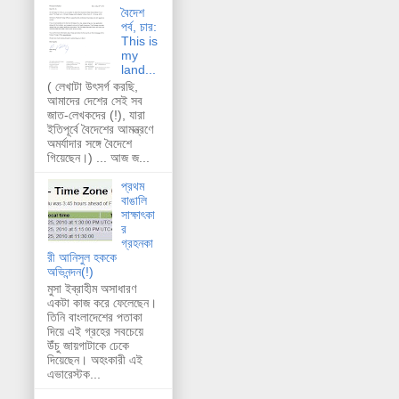
বৈদেশ
পর্ব, চার:
This is
my
land...
( লেখাটা উৎসর্গ করছি,
আমাদের দেশের সেই সব
জাত-লেখকদের (!), যারা
ইতিপূর্বে বৈদেশের আমন্ত্রণে
অমর্যাদার সঙ্গে বৈদেশে
গিয়েছেন।) ... আজ জ...
প্রথম
বাঙালি
সাক্ষাৎকা
র
গ্রহনকা
রী আনিসুল হককে
অভিনন্দন(!)
মুসা ইব্রাহীম অসাধারণ
একটা কাজ করে ফেলেছেন।
তিনি বাংলাদেশের পতাকা
দিয়ে এই গ্রহের সবচেয়ে
উঁচু জায়গাটাকে ঢেকে
দিয়েছেন। অহংকারী এই
এভারেস্টক...