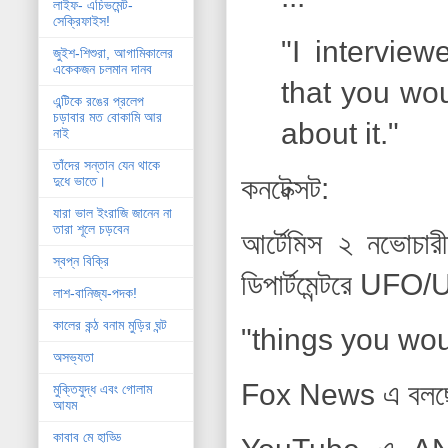
লাইফ- এচিভমেন্ট-
সেক্রিফাইস!
"I intervie
জুইশ-শিশুরা, আগামিকালের
একেকজন চলমান দানব
that you wou
এন্টিকে রঙের প্রলেপ
চড়াবার মত বোকামি আর
about it."
নাই
তাঁদের সন্তান যেন থাকে
কনটেক্সট:
দুধে ভাতে।
যারা ভাল ইংরাজি জানেন না
তারা শূলে চড়বেন
আর্টেমিস ২ নভোচা
স্বপ্ন বিক্রি
ডিপার্টমেন্টরে UF
লাশ-বানিজ্য-পদক!
কালের কন্ঠ বনাম মুড়ির ঘন্ট
"things you wou
অসভ্যতা
Fox News এ বলছে 
মুক্তিযুদ্ধ এবং গোলাম
আযম
কাবাব মে হাড্ডি