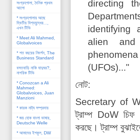
directing 
সংগ্রহশালা, দৈনিক প্রথম
আলো
Department
* সংগ্রহশালায় আছে
দ্বিতীয় বিশ্বযু্দ্ধের...,
identifying
এখন টিভি
* Meet Ali Mahmed,
alien and e
Globalvoices
phenomena 
* শত বছরের নিদর্শন, The
Business Standard
(UFOs)..."
বসতবাড়ি নাকি যাদুঘর?,
নাগরিক টিভি
নোট:
* Conozcan a Ali
Mahmed:
Globalvoices, Juan
Manzioni
Secretary of W
* কারক নাট্য সম্প্রদায়
ট্রাম্প DoW চিফ 
* জয় হোক বাংলা ভাষার,
Deutsche Welle
করছে।
ট্রাম্প বুঝা
* আমাদের ইশকুল, DW