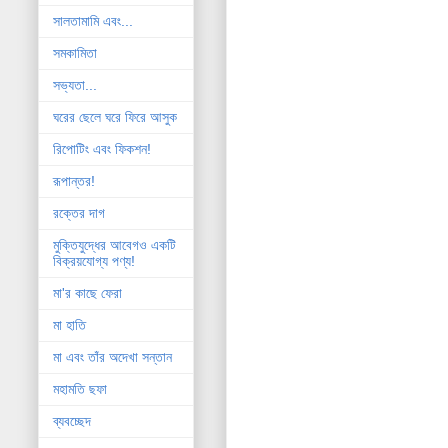
সালতামামি এবং...
সমকামিতা
সভ্যতা...
ঘরের ছেলে ঘরে ফিরে আসুক
রিপোটিং এবং ফিকশন!
রূপান্তর!
রক্তের দাগ
মুক্তিযুদ্ধের আবেগও একটি
বিক্রয়যোগ্য পণ্য!
মা'র কাছে ফেরা
মা হাতি
মা এবং তাঁর অদেখা সন্তান
মহামতি ছফা
ব্যবচ্ছেদ