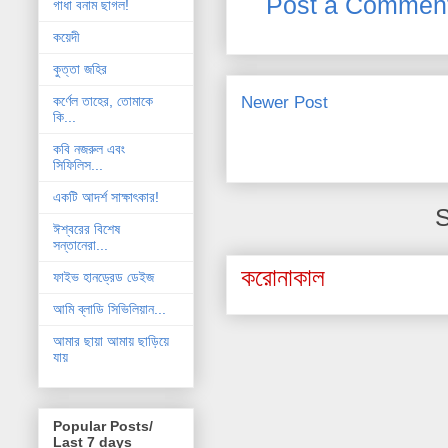
Post a Commen
গাধা বনাম ছাগল!
কয়েদী
কুত্তা জহির
Newer Post
কর্ণেল তাহের, তোমাকে
কি...
কবি নজরুল এবং
সিফিলিস...
একটি আদর্শ সাক্ষাৎকার!
S
ঈশ্বরের বিশেষ
সন্তানেরা...
করোনাকাল
ফাইভ হানড্রেড ডেইজ
আমি ব্লাডি সিভিলিয়ান...
আমার ছায়া আমায় ছাড়িয়ে
যায়
Popular Posts/
Last 7 days