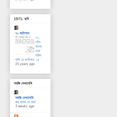
1971: ছবি
৭১ ফটোগান
৭১,
স্টেন
গানের
চেয়ে
শক্তি
শালি যে ফটোগান: ১৪
15 years ago
সহজি লেখালেখি
সহজি লেখালেখি
কার খাবার কে খায়!
3 weeks ago