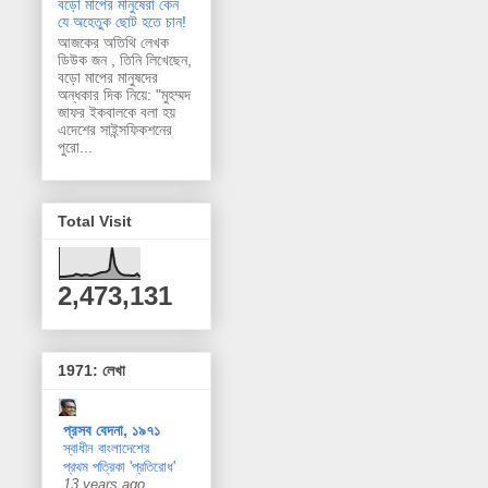
বড়ো মাপের মানুষেরা কেন
যে অহেতুক ছোট হতে চান!
আজকের অতিথি লেখক
ডিউক জন , তিনি লিখেছেন,
বড়ো মাপের মানুষদের
অন্ধকার দিক নিয়ে: "মুহম্মদ
জাফর ইকবালকে বলা হয়
এদেশের সাইন্সফিকশনের
পুরো...
Total Visit
2,473,131
1971: লেখা
প্রসব বেদনা, ১৯৭১
স্বাধীন বাংলাদেশের
প্রথম পত্রিকা 'প্রতিরোধ'
13 years ago