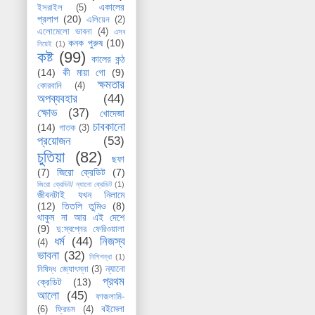
একালের
ইসরাইল
(5)
প্রলাপ
(20)
এলিয়েন
(2)
এলোমেলো ভাবনা
(4)
এসব
কনক পুরুষ
(10)
নিয়েই
(1)
কষ্ট
(99)
কালের কন্ঠ
(14)
কী মায়া গো
(9)
ক্ষমতার
কোরবানি
(4)
অপব্যবহার
(44)
ক্ষোভ
(37)
খোদেজা
চাবকানো
(14)
গাতক
(3)
প্রয়োজন
(53)
চুতিয়া
(82)
ছফা
(7)
জিরো ক্রেডিট
(7)
জিরো ক্রেডিট/ ন্যানো ক্রেডিট
(1)
জীবনটাই যখন নিলামে
(12)
তিতলি তুমিও
(8)
থাকুম না আর এই দেশে
(9)
দু:স্বপ্নের ফেরিওয়ালা
ধর্ম
(44)
নিজস্ব
(4)
ভাবনা
(32)
নিশিগন্ধা
(1)
ন্যানো
নিষিদ্ধ জ্যোৎস্না
(3)
প্রথম
ক্রেডিট
(13)
আলো
(45)
ফাজলামি-
বইমেলা
(6)
ফ্রিডম
(4)