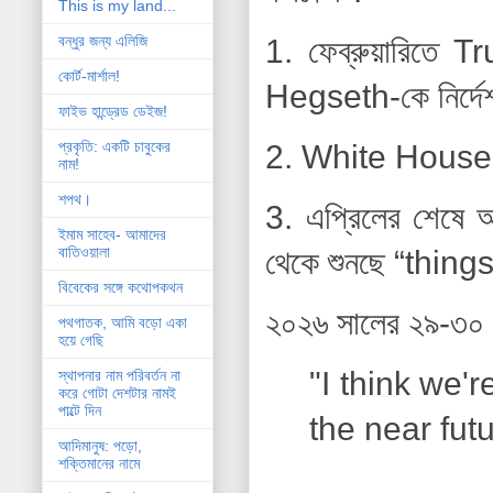
This is my land...
বন্ধুর জন্য এলিজি
1. ফেব্রুয়ারিতে
কোর্ট-মার্শাল!
Hegseth-কে নির্দ
ফাইভ হান্ড্রেড ডেইজ!
প্রকৃতি: একটি চাবুকের
2. White House-এর
নাম!
শপথ।
3. এপ্রিলের শেষে 
ইমাম সাহেব- আমাদের
বাতিওয়ালা
থেকে শুনছে “thin
বিবেকের সঙ্গে কথোপকথন
২০২৬ সালের ২৯-৩০ 
পথগাতক, আমি বড়ো একা
হয়ে গেছি
"I think we'
স্থাপনার নাম পরিবর্তন না
করে গোটা দেশটার নামই
পাল্টে দিন
the near fut
আদিমানুষ: পড়ো,
শক্তিমানের নামে
...