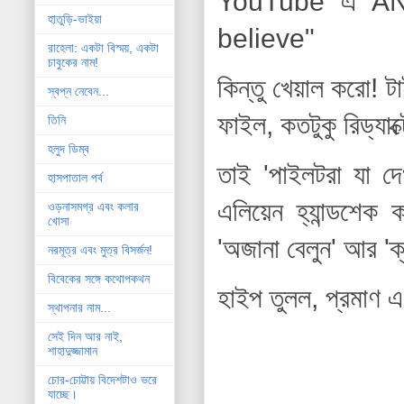
YouTube এ ANI
হাতুড়ি-ভাইয়া
believe"
রাহেলা: একটা বিস্ময়, একটা
চাবুকের নাম!
কিন্তু খেয়াল করো! 
স্বপ্ন নেবেন...
ফাইল, কতটুকু রিড্যাক
তিনি
হলুদ ডিম্ব
তাই 'পাইলটরা যা দে
হাসপাতাল পর্ব
এলিয়েন হ্যান্ডশে
ওড়নাসমগ্র এবং কলার
খোসা
'অজানা বেলুন' আর 'ক্
নরমূত্র এবং মুত্র বিসর্জন!
বিবেকের সঙ্গে কথোপকথন
হাইপ তুলল, প্রমাণ 
স্থাপনার নাম...
সেই দিন আর নাই,
শাহাদুজ্জামান
চোর-চোট্টায় বিদেশটাও ভরে
যাচ্ছে।