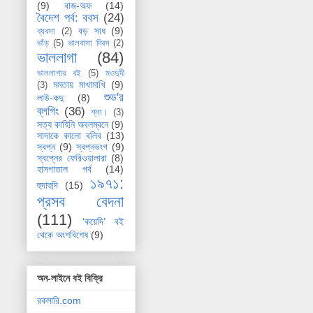
(9)
বাজ-অফ
(14)
বৈদেশ পর্ব: ববস
(24)
বড় সাধ
(9)
ব্যবসা
(2)
ভাঁড়
(5)
ভালবাসা দিবস
(2)
ভাললাগা
(84)
ভাললাগার বই
(5)
মওদুদী
মমতায় মাখামাখি
(9)
(3)
শুভ'র
লাউ-কদু
(8)
ব্লগিং
(36)
শ্লা।
(3)
সত্য কাহিনি অবলম্বনে
(9)
সাদাকে কালো বলিব
(13)
স্বপ্ন
(9)
স্বপ্নভংগ
(9)
স্বপ্নের ফেরিওয়ালারা
(8)
হাসপাতাল পর্ব
(14)
১৯৭১:
হুদাহুদি
(15)
প্রসব বেদনা
(111)
‘কয়েদি’ বই
থেকে অংশবিশেষ
(9)
অন-লাইনে বই বিক্রি
রকমারি.com