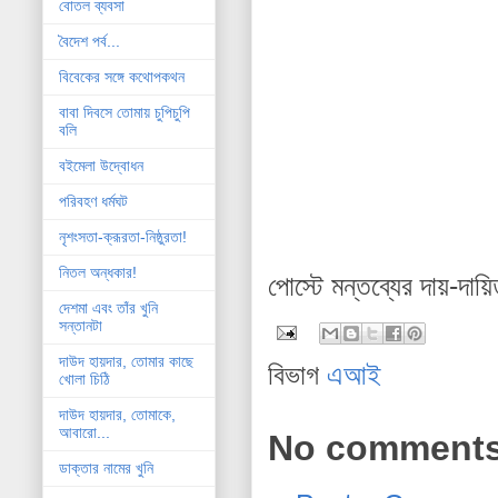
বোতল ব্যবসা
বৈদেশ পর্ব...
বিবেকের সঙ্গে কথোপকথন
বাবা দিবসে তোমায় চুপিচুপি
বলি
বইমেলা উদ্বোধন
পরিবহণ ধর্মঘট
নৃশংসতা-ক্রূরতা-নিষ্ঠুরতা!
নিতল অন্ধকার!
পোস্টে মন্তব্যের দায়-দায়
দেশমা এবং তাঁর খুনি
সন্তানটা
দাউদ হায়দার, তোমার কাছে
বিভাগ
এআই
খোলা চিঠি
দাউদ হায়দার, তোমাকে,
আবারো...
No comments
ডাক্তার নামের খুনি