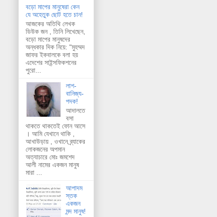
বড়ো মাপের মানুষেরা কেন
যে অহেতুক ছোট হতে চান!
আজকের অতিথি লেখক
ডিউক জন , তিনি লিখেছেন,
বড়ো মাপের মানুষদের
অন্ধকার দিক নিয়ে: "মুহম্মদ
জাফর ইকবালকে বলা হয়
এদেশের সাইন্সফিকশনের
পুরো...
লাশ-
বানিজ্য-
পদক!
আদালতে
বসা
থাকতে থাকতেই ফোন আসে
। আমি যেখানে থাকি ,
আখাউড়ায় , ওখানে ব্র্যাকের
লোকজনের অপমান
অত্যাচারে মোঃ জমশেদ
আলী নামের একজন মানুষ
মারা ...
আপাদম
স্তক
একজন
মন্দ মানুষ!