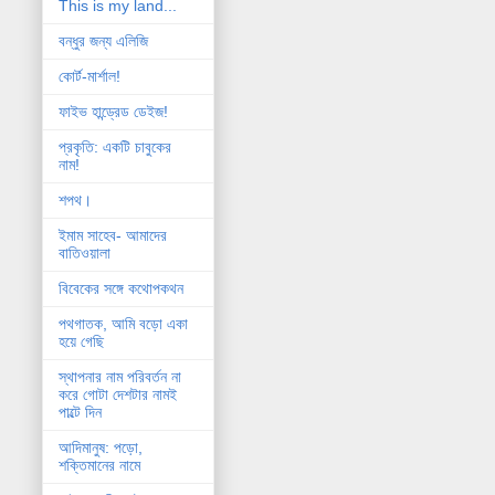
This is my land...
বন্ধুর জন্য এলিজি
কোর্ট-মার্শাল!
ফাইভ হান্ড্রেড ডেইজ!
প্রকৃতি: একটি চাবুকের
নাম!
শপথ।
ইমাম সাহেব- আমাদের
বাতিওয়ালা
বিবেকের সঙ্গে কথোপকথন
পথগাতক, আমি বড়ো একা
হয়ে গেছি
স্থাপনার নাম পরিবর্তন না
করে গোটা দেশটার নামই
পাল্টে দিন
আদিমানুষ: পড়ো,
শক্তিমানের নামে