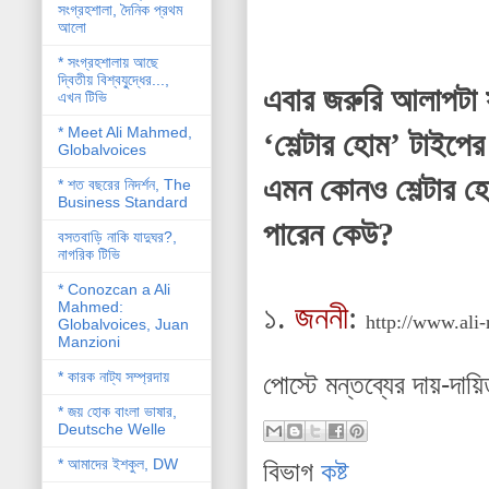
সংগ্রহশালা, দৈনিক প্রথম
আলো
* সংগ্রহশালায় আছে
দ্বিতীয় বিশ্বযু্দ্ধের...,
এবার জরুরি আলাপটা 
এখন টিভি
* Meet Ali Mahmed,
‘শেল্টার হোম’ টাইপে
Globalvoices
এমন কোনও শেল্টার হ
* শত বছরের নিদর্শন, The
Business Standard
পারেন কেউ?
বসতবাড়ি নাকি যাদুঘর?,
নাগরিক টিভি
* Conozcan a Ali
Mahmed:
১.
জননী
:
http://www.ali
Globalvoices, Juan
Manzioni
* কারক নাট্য সম্প্রদায়
পোস্টে মন্তব্যের দায়-দায়
* জয় হোক বাংলা ভাষার,
Deutsche Welle
* আমাদের ইশকুল, DW
বিভাগ
কষ্ট