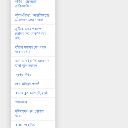
লাইফ- এচিভমেন্ট-
সেক্রিফাইস!
জুইশ-শিশুরা, আগামিকালের
একেকজন চলমান দানব
এন্টিকে রঙের প্রলেপ
চড়াবার মত বোকামি আর
নাই
তাঁদের সন্তান যেন থাকে
দুধে ভাতে।
যারা ভাল ইংরাজি জানেন না
তারা শূলে চড়বেন
স্বপ্ন বিক্রি
লাশ-বানিজ্য-পদক!
কালের কন্ঠ বনাম মুড়ির ঘন্ট
অসভ্যতা
মুক্তিযুদ্ধ এবং গোলাম
আযম
কাবাব মে হাড্ডি