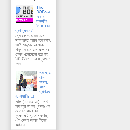
The
BOBs-এ
আমার
সাইটটির
'সেরা বাংলা
ব্লগ পুরষ্কার'
গ্লোবাল ভয়েসেস -এর
সাক্ষাৎকারে আমি বলেছিলাম,
আমি পেছনের কাতারের
মানুষ, সামনে চলে এলে সব
কেমন এলোমেলো হয়ে যায়।
নিরিবিলিতে থাকা মানুষগুলো
যখন ...
জয় হোক
বাংলা
ভাষার,
বাংলা
ব্লগিংয়ে
র, বাঙালির...!
আজ (২২.০৬.১০), 'বেস্ট
অফ দ্যা ব্লগস' (ববস) এর
যে সেরা বাংলা ব্লগ
পুরষ্কারটি গ্রহণ করলাম,
এটা কেবল আমার নিজের
অর্জন ন...