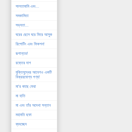
সালতামামি এবং...
সমকামিতা
সভ্যতা...
ঘরের ছেলে ঘরে ফিরে আসুক
রিপোটিং এবং ফিকশন!
রূপান্তর!
রক্তের দাগ
মুক্তিযুদ্ধের আবেগও একটি
বিক্রয়যোগ্য পণ্য!
মা'র কাছে ফেরা
মা হাতি
মা এবং তাঁর অদেখা সন্তান
মহামতি ছফা
ব্যবচ্ছেদ