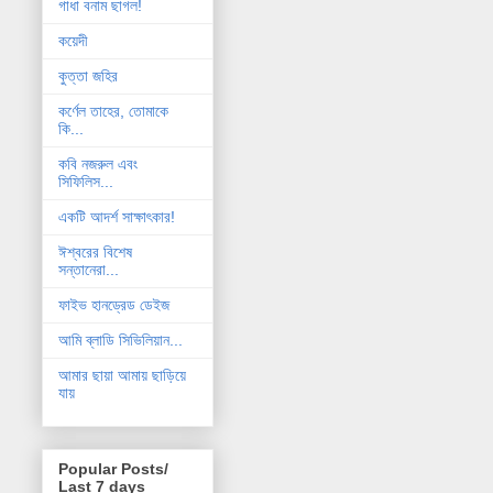
গাধা বনাম ছাগল!
কয়েদী
কুত্তা জহির
কর্ণেল তাহের, তোমাকে
কি...
কবি নজরুল এবং
সিফিলিস...
একটি আদর্শ সাক্ষাৎকার!
ঈশ্বরের বিশেষ
সন্তানেরা...
ফাইভ হানড্রেড ডেইজ
আমি ব্লাডি সিভিলিয়ান...
আমার ছায়া আমায় ছাড়িয়ে
যায়
Popular Posts/
Last 7 days