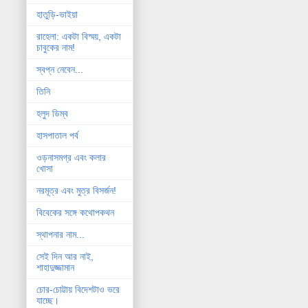
হাতুড়ি-ভাইয়া
রাহেলা: একটা বিস্ময়, একটা
চাবুকের নাম!
স্বপ্ন নেবেন...
তিনি
হলুদ ডিম্ব
হাসপাতাল পর্ব
ওড়নাসমগ্র এবং কলার
খোসা
নরমূত্র এবং মুত্র বিসর্জন!
বিবেকের সঙ্গে কথোপকথন
স্থাপনার নাম...
সেই দিন আর নাই,
শাহাদুজ্জামান
চোর-চোট্টায় বিদেশটাও ভরে
যাচ্ছে।