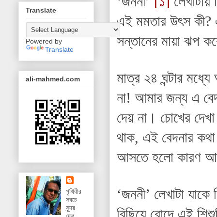
‘জননী’
[১]
লেখাটায় 
Translate
এই মমতার উৎস কী? এই
সন্তানের মায়া ঝপ 
Powered by
Translate
মাত্র ২৪ ঘন্টার মধ
ali-mahmed.com
না! আমার জন্য এ বে
দেয় না। চোখের দেখা
থাক, এই বেদনার কথা
আসতে হলো কারণ আনন্
‘জননী’ লেখাটা যাকে 
পৃথিবীর
সবচে
সুন্দর
বিছিয়ে রোদে এই শিশু
দেশ,