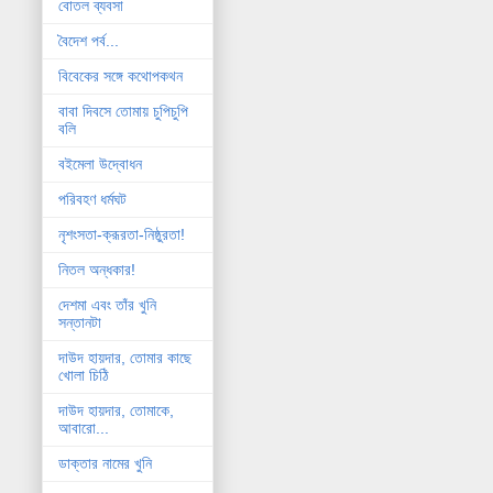
বোতল ব্যবসা
বৈদেশ পর্ব...
বিবেকের সঙ্গে কথোপকথন
বাবা দিবসে তোমায় চুপিচুপি
বলি
বইমেলা উদ্বোধন
পরিবহণ ধর্মঘট
নৃশংসতা-ক্রূরতা-নিষ্ঠুরতা!
নিতল অন্ধকার!
দেশমা এবং তাঁর খুনি
সন্তানটা
দাউদ হায়দার, তোমার কাছে
খোলা চিঠি
দাউদ হায়দার, তোমাকে,
আবারো...
ডাক্তার নামের খুনি