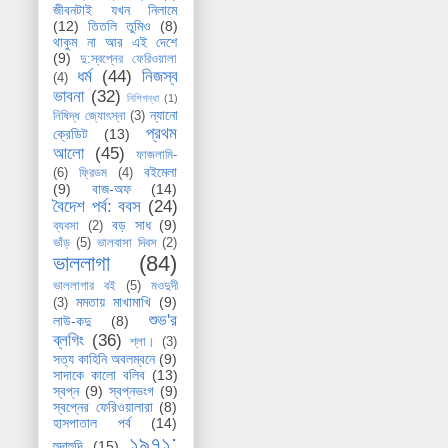
জীবনটাই যখন নিলামে
(12)
তিতলি তুমিও
(8)
থাকুম না আর এই দেশে
(9)
দু:স্বপ্নের ফেরিওয়ালা
ধর্ম
(44)
নিজস্ব
(4)
ভাবনা
(32)
নিশিগন্ধা
(1)
ন্যানো
নিষিদ্ধ জ্যোৎস্না
(3)
প্রথম
ক্রেডিট
(13)
আলো
(45)
ফাজলামি-
বইমেলা
(6)
ফ্রিডম
(4)
(9)
বাজ-অফ
(14)
বৈদেশ পর্ব: ববস
(24)
বড় সাধ
(9)
ব্যবসা
(2)
ভাঁড়
(5)
ভালবাসা দিবস
(2)
ভাললাগা
(84)
ভাললাগার বই
(5)
মওদুদী
মমতায় মাখামাখি
(9)
(3)
শুভ'র
লাউ-কদু
(8)
ব্লগিং
(36)
শ্লা।
(3)
সত্য কাহিনি অবলম্বনে
(9)
সাদাকে কালো বলিব
(13)
স্বপ্ন
(9)
স্বপ্নভংগ
(9)
স্বপ্নের ফেরিওয়ালারা
(8)
হাসপাতাল পর্ব
(14)
১৯৭১:
হুদাহুদি
(15)