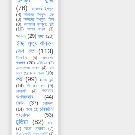
অসভ্য কান্ড
(76)
আমাদের ইশকুল
(8)
আমাদের ইশকুল: এক
(8)
আমাদের ইশকুল: তিন
(8)
আমাদের ইশকুল: দুই
(10)
আমার বন্ধুরা
(3)
আয়না
(29)
ইচ্ছা
(20)
ইচ্ছা মৃত্যু থাকলে
বেশ হত
(113)
একালের
ইসরাইল
(5)
প্রলাপ
(20)
এলিয়েন
(2)
এলোমেলো ভাবনা
(4)
এসব
কনক পুরুষ
(10)
নিয়েই
(1)
কষ্ট
(99)
কালের কন্ঠ
(14)
কী মায়া গো
(9)
ক্ষমতার
কোরবানি
(4)
অপব্যবহার
(44)
ক্ষোভ
(37)
খোদেজা
চাবকানো
(14)
গাতক
(3)
প্রয়োজন
(53)
চুতিয়া
(82)
ছফা
(7)
জিরো ক্রেডিট
(7)
জিরো ক্রেডিট/ ন্যানো ক্রেডিট
(1)