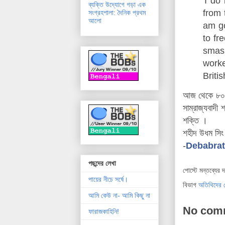
'I do
ব্যক্তি উদ্যোগে গড়া এক
from 
সংগ্রহশালা: দৈনিক প্রথম
আলো
am go
to fr
smash
work
Briti
আজ থেকে ৮০ বছ
সাম্রাজ্যবাদী 
শক্তি ।
শহীদ উধম সিং
-
Debabrat
পছন্দের লেখা
পোস্টে মন্তব্যের 
পায়ের নীচে সর্ষে।
বিভাগ
অতিথিদের 
আমি কেউ না- আমি কিছু না
No com
ফারাজকাহিনি!