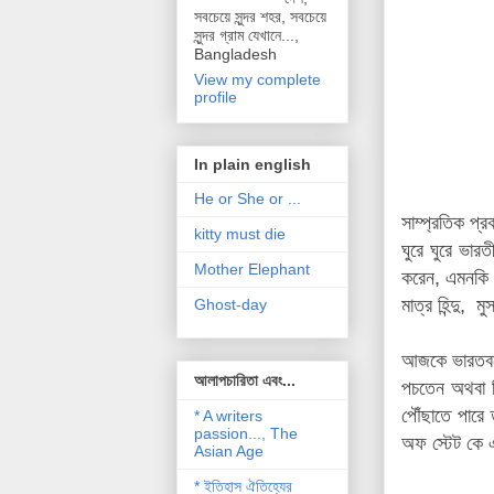
সবচেয়ে সুন্দর শহর, সবচেয়ে
সুন্দর গ্রাম যেখানে...,
Bangladesh
View my complete
profile
In plain english
He or She or ...
সাম্প্রতিক প্র
kitty must die
ঘুরে ঘুরে ভার
Mother Elephant
করেন, এমনকি স
মাত্র হিন্দু,
Ghost-day
আজকে ভারতবর্
আলাপচারিতা এবং...
পচতেন অথবা লি
পৌঁছাতে পারে 
* A writers
passion..., The
অফ স্টেট কে এ
Asian Age
* ইতিহাস ঐতিহ্যের