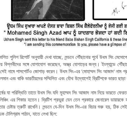
কাশিত পুলিশ রিপোর্ট অনুযায়ী দেখা যাচ্ছে, লন্ডনে পৌঁছানোর পুর্বে উধম সিং মেসো
তীয় বিপ্লবীদের সঙ্গে যোগাযোগ করেছেন, অস্ত্র যোগাড়ের জন্য। ইংল্যান্ডে পৌঁ
েই নামে পাসপোর্টও জোগাড় করেন। উধম সিং-এর 'মোহাম্মদ সিং আজাদ' নাম গ্রহ
 মুসলমান এবং বাকি ভারতীয়দের সম্মিলিত এবং যৌথ উদ্যোগেই ব্রিটিশকে ভারত ছাড়
ষের যা পরিস্থিতি তাতে উধম সিং যদি মুহাম্মদ সিং আজাদ নাম নিয়ে ভারতে ফে
ঞ্চিং এর শিকার হতেন। ব্রিটিশ প্রভুরা যেন তেন প্রকারে জেনারেল ডায়ারকে 
তার চেষ্টার ত্রুটি রাখেনি। লন্ডনে যে-দিন উধম সিং-এর বিচার শুরু হয়, ঠিক সে
ক টেলিগ্রাম পাঠান, যাতে লেখা ছিল: