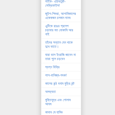
লাইফ- এচিভমেন্ট-
সেক্রিফাইস!
জুইশ-শিশুরা, আগামিকালের
একেকজন চলমান দানব
এন্টিকে রঙের প্রলেপ
চড়াবার মত বোকামি আর
নাই
তাঁদের সন্তান যেন থাকে
দুধে ভাতে।
যারা ভাল ইংরাজি জানেন না
তারা শূলে চড়বেন
স্বপ্ন বিক্রি
লাশ-বানিজ্য-পদক!
কালের কন্ঠ বনাম মুড়ির ঘন্ট
অসভ্যতা
মুক্তিযুদ্ধ এবং গোলাম
আযম
কাবাব মে হাড্ডি