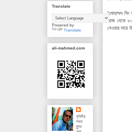
Translate
"মোহাম্মদ সি
আজ থেকে ৮০বছ
Powered by
নেওয়ার দায়ে উ
Translate
ali-mahmed.com
পৃথিবীর
সবচে
সুন্দর
দেশ,