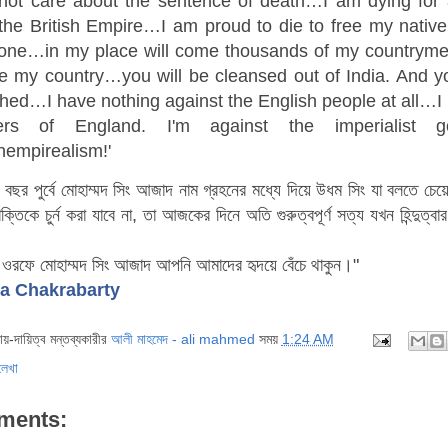
 not care about the sentence of death…I am dying for 
the British Empire…I am proud to die to free my native
ne…in my place will come thousands of my countrymen 
ee my country…you will be cleansed out of India. And yo
ed…I have nothing against the English people at all…I 
ers of England. I'm against the imperialis
shempirealism
!'
র পুর্বে মোহাম্মদ সিং আজাদ নাম গ্রহনের মধ্যে দিয়ে উধম সিং যা বলতে চেয়েছি
শক্তিকে চুর্ন করা যাবে না, তা আজকের দিনে অতি গুরুত্বপূর্ণ সত্য যখন হিন্দুত
 ওরফে মোহাম্মদ সিং আজাদ আপনি আমাদের হৃদয়ে বেঁচে থাকুন।"
a Chakrabarty
দায়-দায়িত্ব মন্তব্যকারীর
আলী মাহমেদ - ali mahmed
সময়
1:24 AM
লেখা
ments: