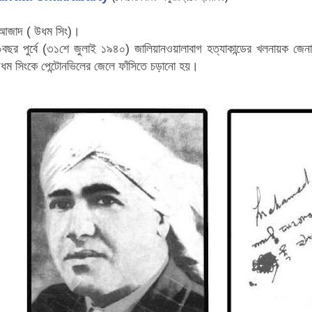
ং আজাদ ( উধম সিং)।
র পুর্বে (৩১শে জুলাই ১৯৪০) জালিয়ানওয়ালাবাগ হত্যাকান্ডের খলনায়ক জেনার
ধম সিংকে পেন্টোনভিলের জেলে ফাঁসিতে চড়ানো হয়।