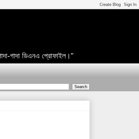
 গাদা-গাদা ডিএনএ প্রোফাইল।"