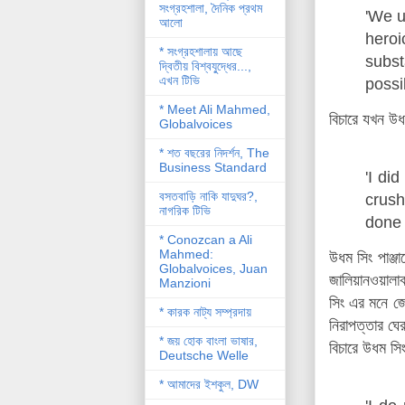
সংগ্রহশালা, দৈনিক প্রথম
'We u
আলো
heroi
* সংগ্রহশালায় আছে
subst
দ্বিতীয় বিশ্বযু্দ্ধের...,
এখন টিভি
possib
* Meet Ali Mahmed,
বিচারে যখন উধ
Globalvoices
* শত বছরের নিদর্শন, The
Business Standard
'I di
বসতবাড়ি নাকি যাদুঘর?,
crush
নাগরিক টিভি
done 
* Conozcan a Ali
Mahmed:
উধম সিং পাঞ্জ
Globalvoices, Juan
জালিয়ানওয়ালাব
Manzioni
সিং এর মনে জে
* কারক নাট্য সম্প্রদায়
নিরাপত্তার ঘে
* জয় হোক বাংলা ভাষার,
বিচারে উধম সি
Deutsche Welle
* আমাদের ইশকুল, DW