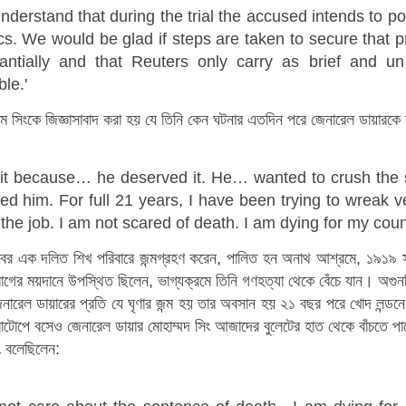
nderstand that during the trial the accused intends to p
cs. We would be glad if steps are taken to secure that p
antially and that Reuters only carry as brief and 
le.'
ম সিংকে জিজ্ঞাসাবাদ করা হয় যে তিনি কেন ঘটনার এতদিন পরে জেনারেল ডায়ারকে
d it because… he deserved it. He… wanted to crush the s
ed him. For full 21 years, I have been trying to wreak
the job. I am not scared of death. I am dying for my count
াবের এক দলিত শিখ পরিবারে জন্মগ্রহণ করেন, পালিত হন অনাথ আশ্রমে, ১৯১৯ সাল
াগের ময়দানে উপস্থিত ছিলেন, ভাগ্যক্রমে তিনি গণহত্যা থেকে বেঁচে যান। অগু
নারেল ডায়ারের প্রতি যে ঘৃণার জন্ম হয় তার অবসান হয় ২১ বছর পরে খোদ লন্ডনে। 
রাটোপে বসেও জেনারেল ডায়ার মোহাম্মদ সিং আজাদের বুলেটের হাত থেকে বাঁচতে প
ং বলেছিলেন: