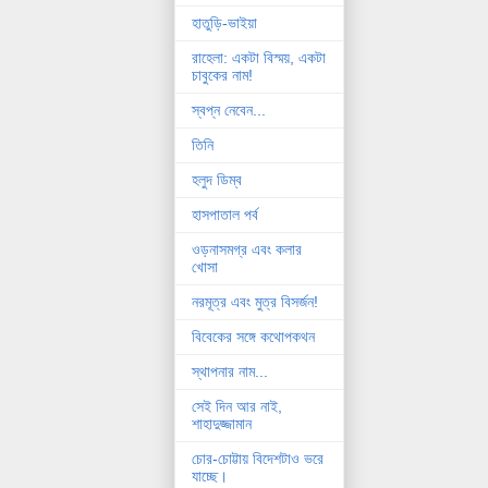
হাতুড়ি-ভাইয়া
রাহেলা: একটা বিস্ময়, একটা
চাবুকের নাম!
স্বপ্ন নেবেন...
তিনি
হলুদ ডিম্ব
হাসপাতাল পর্ব
ওড়নাসমগ্র এবং কলার
খোসা
নরমূত্র এবং মুত্র বিসর্জন!
বিবেকের সঙ্গে কথোপকথন
স্থাপনার নাম...
সেই দিন আর নাই,
শাহাদুজ্জামান
চোর-চোট্টায় বিদেশটাও ভরে
যাচ্ছে।