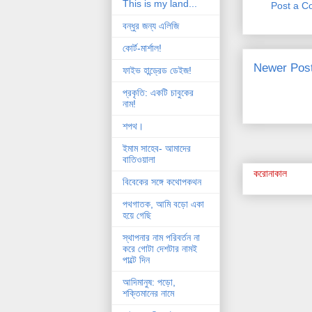
This is my land...
Post a 
বন্ধুর জন্য এলিজি
কোর্ট-মার্শাল!
Newer Pos
ফাইভ হান্ড্রেড ডেইজ!
প্রকৃতি: একটি চাবুকের
নাম!
শপথ।
ইমাম সাহেব- আমাদের
বাতিওয়ালা
করোনাকাল
বিবেকের সঙ্গে কথোপকথন
পথগাতক, আমি বড়ো একা
হয়ে গেছি
স্থাপনার নাম পরিবর্তন না
করে গোটা দেশটার নামই
পাল্টে দিন
আদিমানুষ: পড়ো,
শক্তিমানের নামে