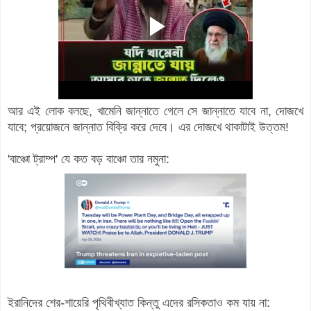
আর এই লোক বলছে, খামেনি জান্নাতে গেলে সে জান্নাতে যাবে না, দোজখে
যাবে; প্র‍য়োজনে জান্নাত বিক্রি করে দেবে। এর দোজখে থাকাটাই উত্তম!
'বাঞ্চো ট্রাম্প' যে কত বড় বাঞ্চো তার নমুনা:
ইরানিদের শের-শায়েরি পৃথিবীখ্যাত কিন্তু এদের রসিকতাও কম যায় না: