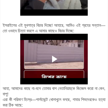
ইসরাইলের এই মুখপাত্র বিচার দিচ্ছে! আহারে, আমিও এই গ্রহের সন্তান—
তো ওভাবে চিন্তা করলে এ আমার কাছেও বিচার দিচ্ছে:
আহা, আমাদের কাছে না-বলে তোমার বাপ নেতানিয়াহুকে জিজ্ঞেস করো না কেন,
বাপু!
এরা কী পরিমাণ হিংস্র—পার্লামেন্টে খোলাখুলে বলছে, গাযার শিশুদেরকেও হত্যা
করা ঠিক আছে: