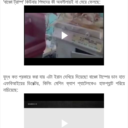
'বাঞ্চো ট্রাম্প' কিউবার শিশুদের কী অবলীলায়ই না মেরে ফেলছে:
যুদ্ধ কত প্রকারে করা যায় এটা ইরান দেখিয়ে দিয়েছে! বাঞ্চো টাম্পের ডান হাত
এফবিআইয়ের ডিরেক্টর, কিলিং মেশিন ক্যাশ প্যাটেলকেও হাফপ্যান্ট পরিয়ে
নাচিয়েছে: