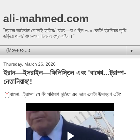
ali-mahmed.com
"ন্যানো ড্রাইভটা ফেলেছি হারিয়ে/ যেটায়—রাখা ছিল ৮০০ কোটি/ ইউনিটের স্মৃতি
জড়িয়ে থাকা/ গাদা-গাদা ডিএনএ প্রোফাইল।"
▼
Thursday, March 26, 2026
ইরান—ইসরাইল—ফিলিস্তিন এবং 'বাঞ্চো...ট্রাম্প-
নেতানিয়াহু'!
'[
*
]বাঞ্চো...ট্রাম্প' যে কী পরিমাণ চুতিয়া এর ভাল একটা উদাহরণ এটা
: