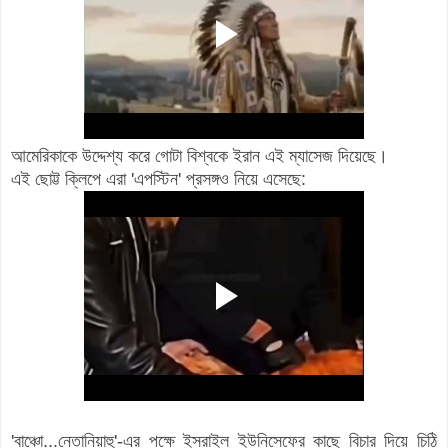
আমেরিকাকে উদ্দেশ্য করে গোটা বিশ্বকে ইরান এই ম্যাসেজ দিয়েছে।
এই ছোট্ট ক্লিপে এরা 'এপস্টিন' প্রসঙ্গও নিয়ে এসেছে:
'বাঞ্চো...নেতানিয়াহু'-এর পক্ষে ইসরাইল ইউনিসেফের কাছে বিচার দিয়ে চিঠি