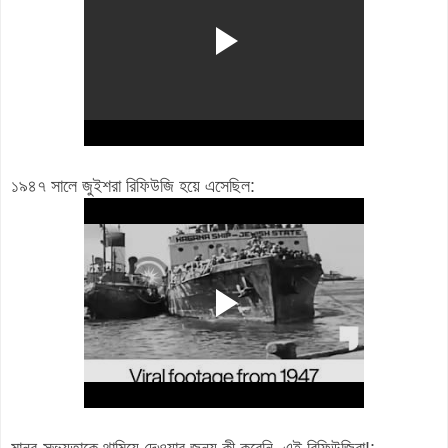
১৯৪৭ সালে জুইশরা রিফিউজি হয়ে এসেছিল:
মানব-সভ্যতাকে থামিয়ে দেওয়ার জন্য কী করেনি, এই রিফিউজিরা!: