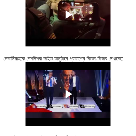
নেতানিয়াহুকে স্পেনিশরা লাইভ অনুষ্ঠানে প্রকাশ্যে মিডল-ফিঙ্গার দেখাচ্ছে: