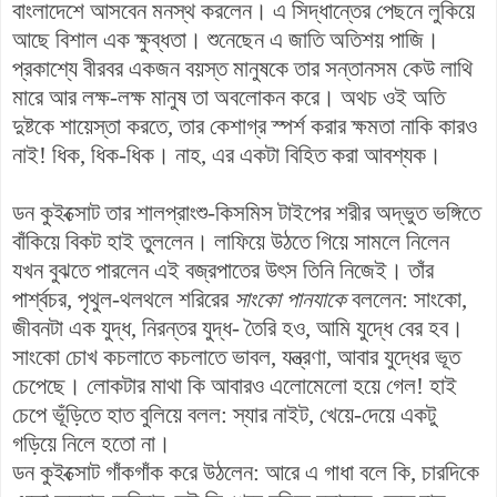
বাংলাদেশে আসবেন মনস্থ করলেন। এ সিদ্ধান্তের পেছনে লুকিয়ে
আছে বিশাল এক ক্ষুব্ধতা। শুনেছেন এ জাতি অতিশয় পাজি।
প্রকাশ্যে বীরবর একজন বয়স্ত মানুষকে তার সন্তানসম কেউ লাথি
মারে আর লক্ষ-লক্ষ মানুষ তা অবলোকন করে। অথচ ওই অতি
দুষ্টকে শায়েস্তা করতে, তার কেশাগ্র স্পর্শ করার ক্ষমতা নাকি কারও
নাই! ধিক, ধিক-ধিক। নাহ, এর একটা বিহিত করা আবশ্যক।
ডন কুইক্সোট তার শালপ্রাংশু-কিসমিস টাইপের শরীর অদ্ভুত ভঙ্গিতে
বাঁকিয়ে বিকট হাই তুললেন। লাফিয়ে উঠতে গিয়ে সামলে নিলেন
যখন বুঝতে পারলেন এই বজ্রপাতের উৎস তিনি নিজেই। তাঁর
পার্শ্বচর, পৃথুল-থলথলে শরিরের
সাংকো পানযাকে
বললেন: সাংকো,
জীবনটা এক যুদ্ধ, নিরন্তর যুদ্ধ- তৈরি হও, আমি যুদ্ধে বের হব।
সাংকো চোখ কচলাতে কচলাতে ভাবল, যন্ত্রণা, আবার যুদ্ধের ভূত
চেপেছে। লোকটার মাথা কি আবারও এলোমেলো হয়ে গেল! হাই
চেপে ভূঁড়িতে হাত বুলিয়ে বলল: স্যার নাইট, খেয়ে-দেয়ে একটু
গড়িয়ে নিলে হতো না।
ডন কুইক্সোট গাঁকগাঁক করে উঠলেন: আরে এ গাধা বলে কি, চারদিকে