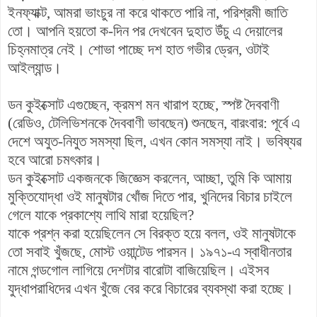
ইনফ্যাক্ট, আমরা ভাংচুর না করে থাকতে পারি না, পরিশ্রমী জাতি
তো। আপনি হয়তো ক-দিন পর দেখবেন দুহাত উঁচু এ দেয়ালের
চিহ্নমাত্র নেই। শোভা পাচ্ছে দশ হাত গভীর ড্রেন, ওটাই
আইল্যান্ড।
ডন কুইক্সোট এগুচ্ছেন, ক্রমশ মন খারাপ হচ্ছে, স্পষ্ট দৈববাণী
(রেডিও, টেলিভিশনকে দৈববাণী ভাবছেন) শুনছেন, বারংবার: পূর্বে এ
দেশে অযুত-নিযুত সমস্যা ছিল, এখন কোন সমস্যা নাই। ভবিষ্যৱ
হবে আরো চমৎকার।
ডন কুইক্সোট একজনকে জিজ্ঞেস করলেন, আচ্ছা, তুমি কি আমায়
মুক্তিযোদ্ধা ওই মানুষটার খোঁজ দিতে পার, খুনিদের বিচার চাইলে
গেলে যাকে প্রকাশ্যে লাথি মারা হয়েছিল?
যাকে প্রশ্ন করা হয়েছিলেন সে বিরক্ত হয়ে বলল, ওই মানুষটাকে
তো সবাই খুঁজছে, মোস্ট ওয়ান্টেড পারসন। ১৯৭১-এ স্বাধীনতার
নামে গন্ডগোল লাগিয়ে দেশটার বারোটা বাজিয়েছিল। এইসব
যুদ্ধাপরাধিদের এখন খুঁজে বের করে বিচারের ব্যবস্থা করা হচ্ছে।