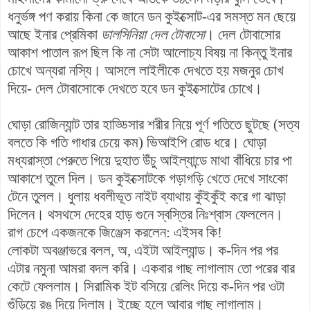
ধনুর্ভঙ্গ পণ করায় কিনা কে জানে ডন কুইক্সোট-এর সমস্ত মন ছেয়ে
আছে ইনার প্রেমিকা
ডালসিনিয়া দেল টোবাসো
। দেল টোবাসোর
আকাশ পাতাল রূপ ছিল কি না সেটা আলোচ্য বিষয় না কিন্তু ইনার
চোখে অন্যরা নস্যি। আসলে লাইলীকে দেখতে হয় মজনুর চোখ
দিয়ে- দেল টোবাসোকে দেখতে হবে ডন কুইক্সোটের চোখে।
ঘোড়া রোজিন্যান্ট তার হাড্ডিসার শরীর নিয়ে পূর্ণ গতিতে ছুটছে (সত্য
বলতে কি গতি গাধার চেয়ে কম) ভিআইপি রোড ধরে। ঘোড়া
মধ্যরাস্তা পেরুতে গিয়ে দুহাত উঁচু আইল্যান্ডে মাথা বাঁধিয়ে চার পা
আকাশে তুলে দিল। ডন কুইক্সোটকে গড়াগড়ি খেতে দেখে সাংকো
টেনে তুলল। ধুলায় ধবলীভূত নাইট ব্যাথায় কুঁইকুঁই করে গা ঝাড়া
দিলেন। থসথসে দেহের হাড় গুনে স্বস্তির নিঃশ্বাস ফেললেন।
রাগ চেপে একজনকে জিঞ্জেস করলেন: এইসব কি!
লোকটা অবঞ্জাভরে বলল, অ, এইটা আইল্যান্ড। ক-দিন পর পর
এটার নমুনা আমরা বদল করি। একবার গাছ লাগালাম তো পরের বার
কেটে ফেললাম। সিরামিক ইট বসিয়ে রেলিং দিয়ে ক-দিন পর ওটা
গুঁড়িয়ে রঙ দিয়ে দিলাম। ইচ্ছে হলে আবার গাছ লাগালাম।