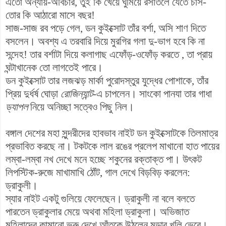
এতো অন্যায়-অবিচার, তুই কি খেয়ে ঘুমিয়ে রসাতলে যেতে চাস-
তোর কি আঠারো মাসে বছর!
সাজ-সাজ রব পড়ে গেল, ডন কুইক্সোট তাঁর বর্শা, অসি শাণ দিতে
বসলেন। অবশ্য এ তরবারি দিয়ে মুরগির গলা দু-ভাগ হবে কি না
সন্দেহ! তার বর্শাটা দিয়ে কলাগাছ এফোঁড়-ওফোঁড় করতে , তা প্রায়
ঘন্টাখানেক তো লাগতেই পারে।
ডন কুইক্সোট তার লজঝড় মার্কা পুরোদস্তুর যুদ্ধের পোশাকে, তাঁর
প্রিয় দুর্ধর্ষ ঘোড়া
রোজিন্যান্ট
-এ চাপলেন। সাংকো পানযা তার গাধা
ড্যাপল
নিয়ে অনিচ্ছা সত্বেও পিছু নিল।
বঙ্গাল দেশের মহা সুন্দরীদের হাবভাব নাইট ডন কুইক্সোটকে তিলমাত্র
প্রভাবিত করছে না। টকটকে লাল রঙের প্রলেপ মাখানো হাত পায়ের
লম্বা-লম্বা নখ দেখে মনে হচ্ছে শকুনের রক্তাক্ত পা। উৎকট
লিপস্টিক-রুজে মাখামাখি ঠোঁট, গাল দেখে বিড়বিড় করলেন:
ড্রাকুলী।
স্যার নাইট একটু গুলিয়ে ফেলেছেন। ড্রাকুলী না বলে বলতে
পারতেন ড্রাকুলার মেয়ে অথবা মহিলা ড্রাকুলা। অভিজাত
মহিলাদের কামানো ভ্রু দেখে আঁতকে উঠলেন মড়ার খুলি ভেবে।