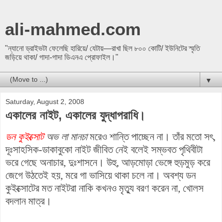
ali-mahmed.com
"ন্যানো ড্রাইভটা ফেলেছি হারিয়ে/ যেটায়—রাখা ছিল ৮০০ কোটি/ ইউনিটের স্মৃতি
জড়িয়ে থাকা/ গাদা-গাদা ডিএনএ প্রোফাইল।"
▼
Saturday, August 2, 2008
একালের নাইট, একালের যুদ্ধাপরাধি।
ডন কুইক্সোট
অভ লা মানচা
মরেও শান্তি পাচ্ছেন না। তাঁর মতো সৎ,
দূঃসাহসিক-ডাকাবুকো নাইট জীবিত নেই বলেই সম্ভবত পৃথিবীটা
ভরে গেছে অনাচার, দুঃশাসনে। উহু, আড়মোড়া ভেঙ্গে হুড়মুড় করে
জেগে উঠতেই হয়, মরে গা ভাসিয়ে থাকা চলে না। অবশ্য ডন
কুইক্সোটের মত নাইটরা নাকি কখনও মৃত্যু বরণ করেন না, খোলস
বদলান মাত্র।