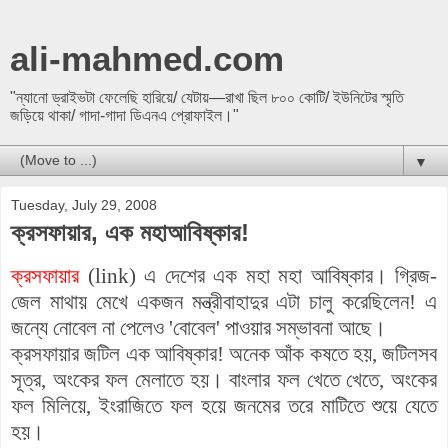
ali-mahmed.com
"ন্যানো ড্রাইভটা ফেলেছি হারিয়ে/ যেটায়—রাখা ছিল ৮০০ কোটি/ ইউনিটের স্মৃতি
জড়িয়ে থাকা/ গাদা-গাদা ডিএনএ প্রোফাইল।"
▼
Tuesday, July 29, 2008
ক্রসফায়ার, এক মহাআবিষ্কার!
ক্রসফায়ার
(link) এ দেশের এক মহা মহা আবিষ্কার। গ্রিজ-
জেল মাথায় মেখে একজন মন্ত্রীবাহাদুর এটা চালু করেছিলেন! এ
জন্যে নোবেল না পেলেও 'বোবেল' পাওয়ার সম্ভাবনা আছে।
ক্রসফায়ার জটিল এক আবিষ্কার! অনেক আঁক কষতে হয়, জটিলসব
সূত্র, অংকের ফল মেলাতে হয়। বাংলার ফল খেতে খেতে, অংকের
ফল মিলিয়ে, ইংরাজিতে ফল হয়ে জনমের তরে মাটিতে শুয়ে যেতে
হয়।