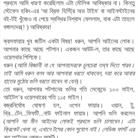
প্রথমে আমি ধারণা করেছিলাম এটা মৌলিক আবিষ্কার না। কিন্তু
স্টেফেন হকিং-এর 'আ ব্রিফ হিস্ট্রি অভ টাইম' বা আইনস্টাইনের
বই-টই খুঁজেও না পেয়ে স্বস্থির নিশ্বাস ফেললাম, যাক এটা তাহলে
বঙ্গালদের(! ) আবিষ্কার!
ক্রসফায়ার খুব জটিল একটা বিষয়! ধরুন, আপনি আইনের লোক।
আপনার কাছে আছে শটগান। একজন আউট-ল, তার কাছে আছে
ওয়েলথার পিপিকে।
ধরুন (
আমি বিজ্ঞানী না যে আপনাদেরকে চুলচেরা তথ্য দিতে পারব।
তাই আমি ধরুন বলব আর আপনারা ধরতে থাকবেন, দয়া করে আবার
হাতের মুঠোয় গুলি ধরতে যাবেন না যেন
)।
তো ধরুন, আপনার শটগানের গুলির গতি সেকেন্ডে ১০০ মাইল,
আইটল’র ওয়েলথারের গতি ১১৫ মাইল।
বজ্রনির্ঘোষ ঘোষণা হল, ওপেন ফায়ার। ওয়ান, টু,
থ্রি...টেন...ফিফটি...নাউ ফাইনাল ফায়ার। আপনি গুলি করলেন
(
আপনি আ মীন আইনের লোকই প্রথমে গুলি চালাবেন। এটা
ক্রিকেট খেলা না, এখানে টসের কোন সুযোগ নাই। লেডিজ ফার্স্ট এর
মত আইনের লোকও ফার্স্ট
)।