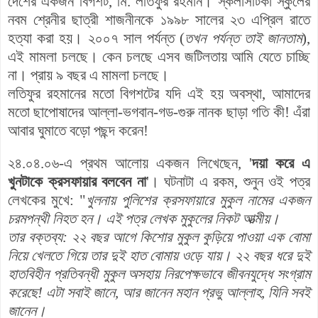
দেশের একজন বিগশট, মি. লতিফুর রহমান। স্কলাসটিকা স্কুলের
নবম শ্রেনীর ছাত্রী শাজনীনকে ১৯৯৮ সালের ২৩ এপ্রিল রাতে
হত্যা করা হয়। ২০০৭ সাল পর্যন্ত (
তখন পর্যন্ত তাই জানতাম
),
এই মামলা চলছে। কেন চলছে এসব জটিলতায় আমি যেতে চাচ্ছি
না। প্রায় ৯ বছর এ মামলা চলছে।
লতিফুর রহমানের মতো বিগশটের যদি এই হয় অবস্থা, আমাদের
মতো ছাপোষাদের আল্লা-ভগবান-গড-গুরু নানক ছাড়া গতি কী! এঁরা
আবার ঘুমাতে বড়ো পছন্দ করেন!
২৪.০৪.০৬-এ প্রথম আলোয় একজন লিখেছেন, '
দয়া করে এ
খুনটাকে ক্রসফায়ার বলবেন না
'। ঘটনাটা এ রকম, শুনুন ওই পত্র
লেখকের মুখে: "
খুলনায় পুলিশের ক্রসফায়ারে মুকুল নামের একজন
চরমপন্থী নিহত হন। এই পত্র লেখক মুকুলের নিকট আত্মীয়।
তার বক্তব্য: ২২ বছর আগে কিশোর মুকুল কুড়িয়ে পাওয়া এক বোমা
নিয়ে খেলতে গিয়ে তার দুই হাত বোমায় ওড়ে যায়। ২২ বছর ধরে দুই
হাতবিহীন প্রতিবন্ধী মুকুল অসহায় নিরপেক্ষভাবে জীবনযুদ্ধে সংগ্রাম
করেছে! এটা সবাই জানে, আর জানেন মহান প্রভু আল্লাহ, যিনি সবই
জানেন।