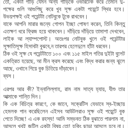
তো, একটা গাড়ি যেমন অন্য গাড়িকে ওভারটেক করে তেমনি দু-
পক্ষের গুলি আগুপিছু করে খুব সূক্ষ একটা পয়েন্টে স্থির হবে।
উভয়পক্ষই ওই পয়েন্টটা নোটবুকে টুকে রাখবেন।
যাকে আপনি মারার জন্যে গোপন ইচ্ছা পোষণ করেন, তিনি কিন্তু
এতক্ষণ ধরে ফ্রিজ হয়ে থাকবেন। দাঁড়িয়ে দাঁড়িয়ে তামাশা দেখবেন,
লাইক আ ল্যাম্পপোস্ট। অতঃপর নোটবুক খুলে ওই পয়েন্টটার
সূক্ষাতিসূক্ষ হিসাবটা বুঝবে,ন তারপর হেলেদুলে হাঁটা ধরবেন।
ঠিক ওই সূক্ষ যে পয়েন্টটাতে ১০০ এবং ১১৫ মাইল গতির দুইটা বুলেট
একত্রিত হয়েছে, আ মীন ক্রস করেছে এবং বিদ্ধ করার জন্য ঝুলে
আছে, ওখানে গিয়ে বুক চিতিয়ে দাঁড়াবেন।
ব্যস।
এরপর আর কী? ইন্নালিল্লাহ, রাম নাম সাত্য হ্যায়, যীশু তার
আত্মাকে শান্তি দিন।
কি এক বিচিত্র কারণে, কে জানে, সক্রেটিস যেভাবে স্ব-ইচ্ছায়
হেমলক পান করেছিলেন এইসব আউটলরাও সূক্ষ ওই পয়েন্টে বুক
পেতে দিচ্ছে! এ এক রহস্য! আমি সম্ভবত ঠিক বুঝাতে পারলাম না,
আসলে খুবই জটিল একটা বিষয় তো! হকিং ছাড়া আসলে হবে না।