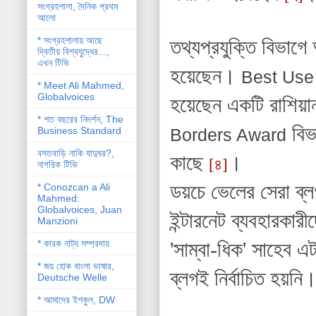
সংগ্রহশালা, দৈনিক প্রথম
আলো
* সংগ্রহশালায় আছে
তথ্যপ্রযুক্তি বিভাগে
দ্বিতীয় বিশ্বযু্দ্ধের...,
এখন টিভি
হয়েছেন।
Best Use
* Meet Ali Mahmed,
Globalvoices
হয়েছেন একটি রাশিয়া
* শত বছরের নিদর্শন, The
বিভ
Business Standard
Borders Award
বসতবাড়ি নাকি যাদুঘর?,
কাছে
।
[৪]
নাগরিক টিভি
ডয়চে ভেলের সেরা ব্ল
* Conozcan a Ali
Mahmed:
Globalvoices, Juan
ইন্টারনেট ব্যবহারক
Manzioni
* কারক নাট্য সম্প্রদায়
'সাম্বা-ধিক' সাহেব 
* জয় হোক বাংলা ভাষার,
ব্লগই নির্বাচিত হয়নি
Deutsche Welle
* আমাদের ইশকুল, DW