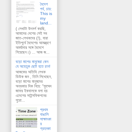
বৈদেশ
পর্ব, চার:
This is
my
land...
( লেখাটা উৎসর্গ করছি,
আমাদের দেশের সেই সব
জাত-লেখকদের (!), যারা
ইতিপূর্বে বৈদেশের আমন্ত্রণে
অমর্যাদার সঙ্গে বৈদেশে
গিয়েছেন।) ... আজ জ...
বড়ো মাপের মানুষেরা কেন
যে অহেতুক ছোট হতে চান!
আজকের অতিথি লেখক
ডিউক জন , তিনি লিখেছেন,
বড়ো মাপের মানুষদের
অন্ধকার দিক নিয়ে: "মুহম্মদ
জাফর ইকবালকে বলা হয়
এদেশের সাইন্সফিকশনের
পুরো...
প্রথম
বাঙালি
সাক্ষাৎকা
র
গ্রহনকা