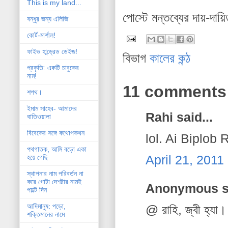
This is my land...
পোস্টে মন্তব্যের দায়-দায়
বন্ধুর জন্য এলিজি
কোর্ট-মার্শাল!
ফাইভ হান্ড্রেড ডেইজ!
বিভাগ
কালের কন্ঠ
প্রকৃতি: একটি চাবুকের
নাম!
11 comments
শপথ।
ইমাম সাহেব- আমাদের
Rahi said...
বাতিওয়ালা
বিবেকের সঙ্গে কথোপকথন
lol. Ai Biplo
পথগাতক, আমি বড়ো একা
April 21, 2011
হয়ে গেছি
স্থাপনার নাম পরিবর্তন না
করে গোটা দেশটার নামই
Anonymous sa
পাল্টে দিন
আদিমানুষ: পড়ো,
@ রাহি, জ্বী হ্যা
শক্তিমানের নামে