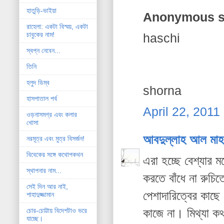
হাতুড়ি-ভাইয়া
Anonymous sa
রাহেলা: একটা বিস্ময়, একটা
চাবুকের নাম!
haschi
স্বপ্ন নেবেন...
তিনি
হলুদ ডিম্ব
shorna
হাসপাতাল পর্ব
April 22, 2011
ওড়নাসমগ্র এবং কলার
খোসা
আবদুল্লাহ আল মাহ
নরমূত্র এবং মুত্র বিসর্জন!
বিবেকের সঙ্গে কথোপকথন
এরা হচ্ছে বেশ্যার 
স্থাপনার নাম...
করতে বাঁধে না রুচি
সেই দিন আর নাই,
পেশাদারিত্বের কাছে।
শাহাদুজ্জামান
কাজে না। মিথ্যা ক
চোর-চোট্টায় বিদেশটাও ভরে
যাচ্ছে।