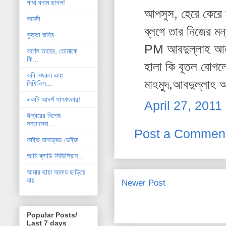
গাধা বনাম ছাগল!
আপসুস, হেরে কেরে
কয়েদী
ব্লগে তার নিজের ম
কুত্তা জহির
PM আবদুল্লাহ আল
কর্ণেল তাহের, তোমাকে
কি...
হালা কি বুতল বোগ
কবি নজরুল এবং
মাহমুদ,আবদুল্লাহ
সিফিলিস...
একটি আদর্শ সাক্ষাৎকার!
April 27, 2011
ঈশ্বরের বিশেষ
সন্তানেরা...
Post a Commen
ফাইভ হানড্রেড ডেইজ
আমি ব্লাডি সিভিলিয়ান...
আমার ছায়া আমায় ছাড়িয়ে
যায়
Newer Post
Popular Posts/
Last 7 days