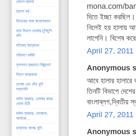
বোতল ব্যবসা
mona.com/banga
বৈদেশ পর্ব...
দিতে ইচ্ছা করছিল।
বিবেকের সঙ্গে কথোপকথন
নিলেই হয় হালায় আব
বাবা দিবসে তোমায় চুপিচুপি
বলি
লাগেনি। বিশেষ করে
বইমেলা উদ্বোধন
April 27, 2011
পরিবহণ ধর্মঘট
নৃশংসতা-ক্রূরতা-নিষ্ঠুরতা!
Anonymous sa
নিতল অন্ধকার!
আবে হালার হালারে
দেশমা এবং তাঁর খুনি
সন্তানটা
তিনটি বিভাগে দেশে
দাউদ হায়দার, তোমার কাছে
বাংলাব্লগ,দ্বিতীয় 
খোলা চিঠি
April 27, 2011
দাউদ হায়দার, তোমাকে,
আবারো...
ডাক্তার নামের খুনি
Anonymous sa