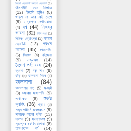
জিরো ক্রেডিট/ ন্যানো ক্রেডিট
(1)
জীবনটাই যখন নিলামে
(12)
তিতলি তুমিও
(8)
থাকুম না আর এই দেশে
(9)
দু:স্বপ্নের ফেরিওয়ালা
ধর্ম
(44)
নিজস্ব
(4)
ভাবনা
(32)
নিশিগন্ধা
(1)
ন্যানো
নিষিদ্ধ জ্যোৎস্না
(3)
প্রথম
ক্রেডিট
(13)
আলো
(45)
ফাজলামি-
বইমেলা
(6)
ফ্রিডম
(4)
(9)
বাজ-অফ
(14)
বৈদেশ পর্ব: ববস
(24)
বড় সাধ
(9)
ব্যবসা
(2)
ভাঁড়
(5)
ভালবাসা দিবস
(2)
ভাললাগা
(84)
ভাললাগার বই
(5)
মওদুদী
মমতায় মাখামাখি
(9)
(3)
শুভ'র
লাউ-কদু
(8)
ব্লগিং
(36)
শ্লা।
(3)
সত্য কাহিনি অবলম্বনে
(9)
সাদাকে কালো বলিব
(13)
স্বপ্ন
(9)
স্বপ্নভংগ
(9)
স্বপ্নের ফেরিওয়ালারা
(8)
হাসপাতাল পর্ব
(14)