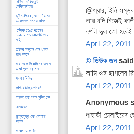
লাইফ- এচিভমেন্ট-
সেক্রিফাইস!
@স্যার, ইনি সম্ভব
জুইশ-শিশুরা, আগামিকালের
আর যদি নিজেই কালী
একেকজন চলমান দানব
দশটা ভুল তো হবেই
এন্টিকে রঙের প্রলেপ
চড়াবার মত বোকামি আর
নাই
April 22, 2011
তাঁদের সন্তান যেন থাকে
দুধে ভাতে।
© ডিউক জন
said.
যারা ভাল ইংরাজি জানেন না
তারা শূলে চড়বেন
আমি ওই ছাগলের রিপ
স্বপ্ন বিক্রি
April 22, 2011
লাশ-বানিজ্য-পদক!
কালের কন্ঠ বনাম মুড়ির ঘন্ট
Anonymous sa
অসভ্যতা
পাহাড়ী চোলাইয়ের 
মুক্তিযুদ্ধ এবং গোলাম
আযম
April 22, 2011
কাবাব মে হাড্ডি