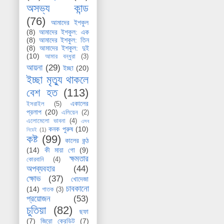
অসভ্য কান্ড
(76)
আমাদের ইশকুল
(8)
আমাদের ইশকুল: এক
(8)
আমাদের ইশকুল: তিন
(8)
আমাদের ইশকুল: দুই
(10)
আমার বন্ধুরা
(3)
আয়না
(29)
ইচ্ছা
(20)
ইচ্ছা মৃত্যু থাকলে
বেশ হত
(113)
একালের
ইসরাইল
(5)
প্রলাপ
(20)
এলিয়েন
(2)
এলোমেলো ভাবনা
(4)
এসব
কনক পুরুষ
(10)
নিয়েই
(1)
কষ্ট
(99)
কালের কন্ঠ
(14)
কী মায়া গো
(9)
ক্ষমতার
কোরবানি
(4)
অপব্যবহার
(44)
ক্ষোভ
(37)
খোদেজা
চাবকানো
(14)
গাতক
(3)
প্রয়োজন
(53)
চুতিয়া
(82)
ছফা
(7)
জিরো ক্রেডিট
(7)