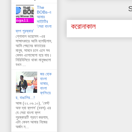
S
The
BOBs-এ
আমার
সাইটটির
করোনাকাল
'সেরা বাংলা
ব্লগ পুরষ্কার'
গ্লোবাল ভয়েসেস -এর
সাক্ষাৎকারে আমি বলেছিলাম,
আমি পেছনের কাতারের
মানুষ, সামনে চলে এলে সব
কেমন এলোমেলো হয়ে যায়।
নিরিবিলিতে থাকা মানুষগুলো
যখন ...
জয় হোক
বাংলা
ভাষার,
বাংলা
ব্লগিংয়ে
র, বাঙালির...!
আজ (২২.০৬.১০), 'বেস্ট
অফ দ্যা ব্লগস' (ববস) এর
যে সেরা বাংলা ব্লগ
পুরষ্কারটি গ্রহণ করলাম,
এটা কেবল আমার নিজের
অর্জন ন...