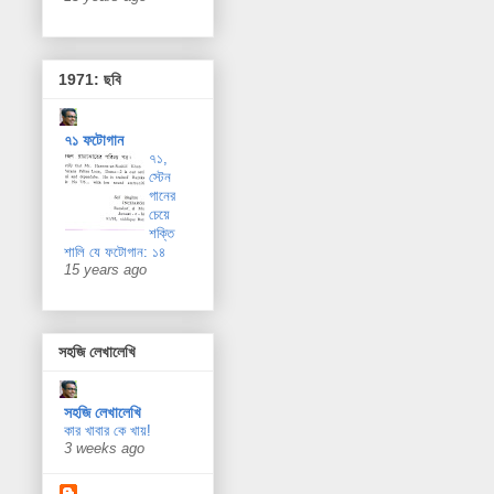
1971: ছবি
৭১ ফটোগান
৭১,
স্টেন
গানের
চেয়ে
শক্তি
শালি যে ফটোগান: ১৪
15 years ago
সহজি লেখালেখি
সহজি লেখালেখি
কার খাবার কে খায়!
3 weeks ago