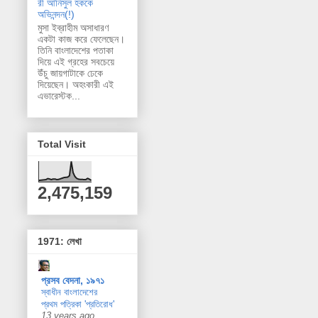
রী আনিসুল হককে
অভিনন্দন(!)
মুসা ইব্রাহীম অসাধারণ
একটা কাজ করে ফেলেছেন।
তিনি বাংলাদেশের পতাকা
দিয়ে এই গ্রহের সবচেয়ে
উঁচু জায়গাটাকে ঢেকে
দিয়েছেন। অহংকারী এই
এভারেস্টক...
Total Visit
2,475,159
1971: লেখা
প্রসব বেদনা, ১৯৭১
স্বাধীন বাংলাদেশের
প্রথম পত্রিকা 'প্রতিরোধ'
13 years ago