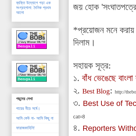
ব্যক্তি উদ্যোগে গড়া এক
জয় হোক 'সংঘাতপত্রে
সংগ্রহশালা: দৈনিক প্রথম
আলো
*প্রয়োজন মনে করায় 
দিলাম।
সহায়ক সূত্র:
১.
বাঁধ ভেঙেছে বাংলা 
২.
:
Best Blog
http://the
পছন্দের লেখা
৩
.
Best Use of Te
পায়ের নীচে সর্ষে।
cat=8
আমি কেউ না- আমি কিছু না
৪.
Reporters With
ফারাজকাহিনি!