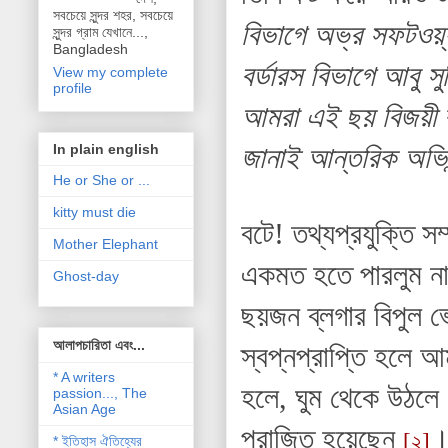
সবচেয়ে সুন্দর শহর, সবচেয়ে
বিভাগে অভ্র সফটওয়্যা
সুন্দর গ্রাম যেখানে...,
Bangladesh
বর্ডারস বিভাগে আবু 
View my complete
profile
আমরা এই ছয় বিজয়ী ব
জানাই আন্তরিক অভিন
In plain english
He or She or ...
kitty must die
বটে! তথ্যপ্রযুক্তি স
Mother Elephant
একমত হতে পারলুম না
Ghost-day
ছয়জন ব্লগার বিপুল 
আলাপচারিতা এবং...
স্বপ্নপ্রাপ্তি হলে আ
* A writers
হলে, ঘুম থেকে উঠলে
passion..., The
Asian Age
পরাজিত হয়েছেন
।
[২]
* ইতিহাস ঐতিহ্যের