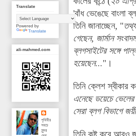
­কালের কন্ঠে (
২০ এপ্র
Translate
'বাঁধ ভেঙেছে বাংলা ব্
তিনি জানাচ্ছেন, "
তথ্য
Powered by
Translate
গেছেন, জার্মান সংবাদ
ব্লগসাইটের সঙ্গে পাল
ali-mahmed.com
হয়েছেন...
"।
তিনি ক্লেশ স্বীকার 
এনেছে ডয়েচে ভেলের 
সেরা ব্লগ বিভাগে জয়ী
পৃথিবীর
সবচে
সুন্দর
তিনি কষ্ট করে আরও জ
দেশ,