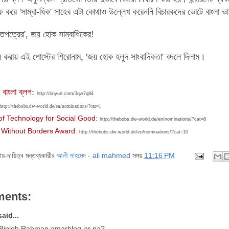
 করে 'সাম্বা-ধিক' সাহেব এটা কোথাও উল্লেখ করেননি বিচারকদের ভোটে বাংলা ভা
তপত্রের', জয় হোক সাম্বাধিকের!
 করায় এই পোস্টের শিরোনাম, 'জয় হোক হলুদ সাংবাদিকতা' বদলে দিলাম।
 বাংলা ব্লগ
:
http://tinyurl.com/3qw7q84
http://thebobs.dw-world.de/en/nominations/?cat=1
of Technology for Social Good
:
http://thebobs.dw-world.de/en/nominations/?cat=8
 Without Borders Award
:
http://thebobs.dw-world.de/en/nominations/?cat=10
দায়-দায়িত্ব মন্তব্যকারীর
আলী মাহমেদ - ali mahmed
সময়
11:16 PM
ments:
aid...
Ai Biplob Rahman amarblog-ar na?