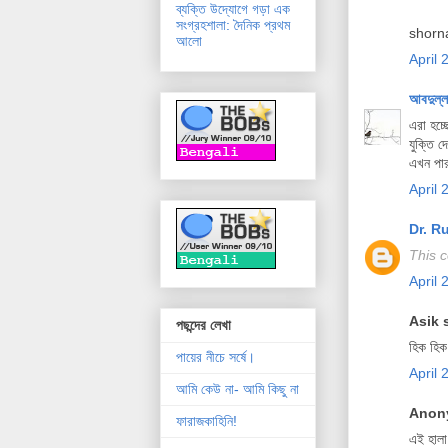
ব্যক্তি উদ্যোগে গড়া এক
সংগ্রহশালা: দৈনিক প্রথম
shorn
আলো
April 
আবদুল্ল
এরা হচ্
যুক্তি 
এখন পার
April 
Dr. R
This 
April 
Asik s
পছন্দের লেখা
হিক হিক
পায়ের নীচে সর্ষে।
April 
আমি কেউ না- আমি কিছু না
Anony
ফারাজকাহিনি!
এই হাল