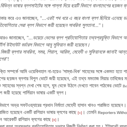
বিভিন্ন ভাষার ব্লগসাইটের সঙ্গে পাল্লা দিয়ে ছয়টি বিভাগে বাংলাদেশের ছয়জন ব
বীকার করে এও জানাচ্ছেন, "
...এরই পথ ধরে এ বছর বাংলা ব্লগ ছিনিয়ে এনেছে ড
তিযোগিতায় সেরা ব্লগ বিভাগে জয়ী হয়েছেন সাবরিনা সুলতানা...
"।
 আরও জানাচ্ছেন, "
...ডয়েচে ভেলের ব্লগ প্রতিযোগিতায় তথ্যপ্রযুক্তি বিভাগে অভ
্টার্স উইদাউট বর্ডারস বিভাগে আবু সুফিয়ান জয়ী হয়েছেন।
িজয়ী ব্লগার সাবরিনা, সমর, পিয়াল, আরিফ, মেহেদী ও সুফিয়ানকে জানাই আন্ত
গের
"!
ুক্তি সম্পর্কে আমি ওয়েকিবহাল না-হয়েও 'সাম্বা-ধিক' সাহেবের সঙ্গে একমত হতে 
েশের ছয়জন ব্লগার বিপুল ভোটে জয়ী হয়েছেন, এই তথ্য মমতাজ মিয়ার তাবিজের মত
ধিক সাহেবের স্বপ্ন দেখা শেষ হলে, ঘুম থেকে উঠলে দেখতে পাবেন পাঠকের ভোটে
Be
 জয়ী হয়েছে পার্সিয়ান ভাষার একটি ব্লগ।
 বিভাগে অভ্র সফটওয়্যারের প্রধান নির্মাতা মেহেদী হাসান খানও পরাজিত হয়েছেন।
রাজিত হয়েছেন একটি রাশিয়ান ভাষার ব্লগের কাছে
। তেমনি
Reporters Witho
[৩]
ন আরেকটি রাশিয়ান ব্লগের কাছে
।
[৪]
রা ব্লগ অনুসন্ধান প্রতিযোগিতায় দুভাবে বিজয়ী নির্ধারণ করা হয়। ইন্টারনেট ব্