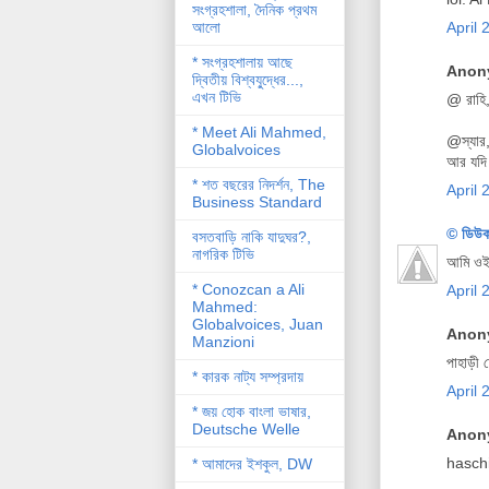
সংগ্রহশালা, দৈনিক প্রথম
আলো
April 
* সংগ্রহশালায় আছে
Anony
দ্বিতীয় বিশ্বযু্দ্ধের...,
এখন টিভি
@ রাহি,
* Meet Ali Mahmed,
@স্যার,
Globalvoices
আর যদি 
* শত বছরের নিদর্শন, The
April 
Business Standard
© ডিউক
বসতবাড়ি নাকি যাদুঘর?,
নাগরিক টিভি
আমি ওই 
* Conozcan a Ali
April 
Mahmed:
Globalvoices, Juan
Anony
Manzioni
পাহাড়ী 
* কারক নাট্য সম্প্রদায়
April 
* জয় হোক বাংলা ভাষার,
Deutsche Welle
Anony
hasch
* আমাদের ইশকুল, DW