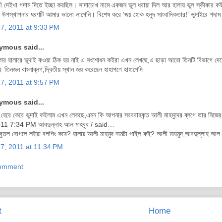
রী দেইখা গদাম দিতে ইচ্ছা করছিল। সাদাচোখ নামে একজন ভুল ধরায়া দিল আর হালায় ভুল স্কীকার ক
র উপস্থাপনার ধরণটি আমার ভালো লাগেনি। বিশেষ করে ‘জয় হোক হলুদ সাংবাদিকতার!’ ভুদাইরে গদাম
27, 2011 at 9:33 PM
mous said...
ার হালারে ভুদাই কওয়া ঠিক হয় নাই এ সংশোধন কইরা এখন লেখছে,এ ছাড়া আরো তিনটি বিভাগে দেশে
 তিনজন বাংলাব্লগ,দ্বিতীয় স্থান জয় করেছেন হাহাপগে হাহাপেদি
27, 2011 at 9:57 PM
mous said...
হেরে কেরে ভুদাই কইলাম এখন লেকছে,এমন কি আপনার সরবরাহকৃত আলী মাহমুদের ব্লগে তার নিজের ম
11 7:34 PM আবদুল্লাহ আল মাহবুব / said…
 বুতল বোগলে লইয়া বলগিং করে? হালায় আলী মাহমুদ নামটা পাইল কই? আলী মাহমুদ,আবদুল্লাহ আল 
27, 2011 at 11:34 PM
Comment
t
Home