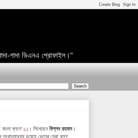
 গাদা-গাদা ডিএনএ প্রোফাইল।"
 বাংলা ব্লগে'
। লিখেছেন
বিপ্লব রহমান
।
[১]
মান সংবাদমাধ্যম ডয়েচে ভেলের সেরা ব্লগ