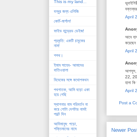
This is my land...
ভুদাইগি
বক্তব্য
বন্ধুর জন্য এলিজি
April 
কোর্ট-মার্শাল!
Anony
ফাইভ হান্ড্রেড ডেইজ!
আবে হাল
প্রকৃতি: একটি চাবুকের
করেছেন।
নাম!
April 
শপথ।
Anony
ইমাম সাহেব- আমাদের
বাতিওয়ালা
আপসুস, 
22, 20
বিবেকের সঙ্গে কথোপকথন
হালা কি
পথগাতক, আমি বড়ো একা
April 
হয়ে গেছি
Post a 
স্থাপনার নাম পরিবর্তন না
করে গোটা দেশটার নামই
পাল্টে দিন
আদিমানুষ: পড়ো,
শক্তিমানের নামে
Newer Pos