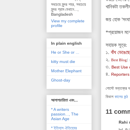
সবচেয়ে সুন্দর শহর, সবচেয়ে
খানিকটা তকলীফ
সুন্দর গ্রাম যেখানে...,
Bangladesh
জয় হোক 'সংঘা
View my complete
profile
*প্রয়োজন মনে
In plain english
সহায়ক সূত্র:
১.
বাঁধ ভেঙেছে
He or She or ...
২.
:
Best Blog
kitty must die
৩
.
Best Use 
Mother Elephant
৪.
Reporters
Ghost-day
পোস্টে মন্তব্যের 
বিভাগ
কালের কন্ঠ
আলাপচারিতা এবং...
* A writers
11 com
passion..., The
Asian Age
Rahi s
* ইতিহাস ঐতিহ্যের
lol. 