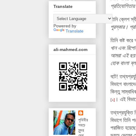
প্রতিযোগিতায় 
Translate
তিনি ক্লেশ স্
Powered by
পুরস্কার। প্র
Translate
তিনি কষ্ট করে
খান এবং রিপোর
ali-mahmed.com
আমরা এই ছয় ব
হোক বাংলা ব্ল
বটে! তথ্যপ্রয
বিভাগে বাংলাদ
কিন্তু সাম্বা
। এই বিভাগে
[২]
তথ্যপ্রযুক্তি
বিভাগে তিনি প
পৃথিবীর
সবচে
পরাজিত হয়েছে
সুন্দর
ডয়চে ভেলের সে
দেশ,