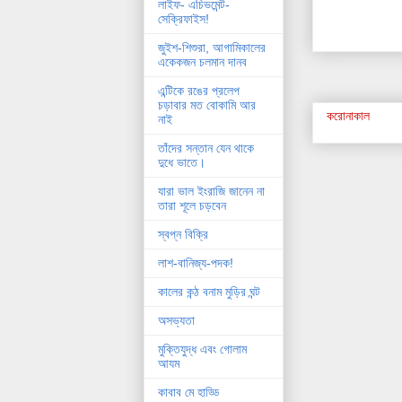
লাইফ- এচিভমেন্ট-
সেক্রিফাইস!
জুইশ-শিশুরা, আগামিকালের
একেকজন চলমান দানব
এন্টিকে রঙের প্রলেপ
চড়াবার মত বোকামি আর
করোনাকাল
নাই
তাঁদের সন্তান যেন থাকে
দুধে ভাতে।
যারা ভাল ইংরাজি জানেন না
তারা শূলে চড়বেন
স্বপ্ন বিক্রি
লাশ-বানিজ্য-পদক!
কালের কন্ঠ বনাম মুড়ির ঘন্ট
অসভ্যতা
মুক্তিযুদ্ধ এবং গোলাম
আযম
কাবাব মে হাড্ডি