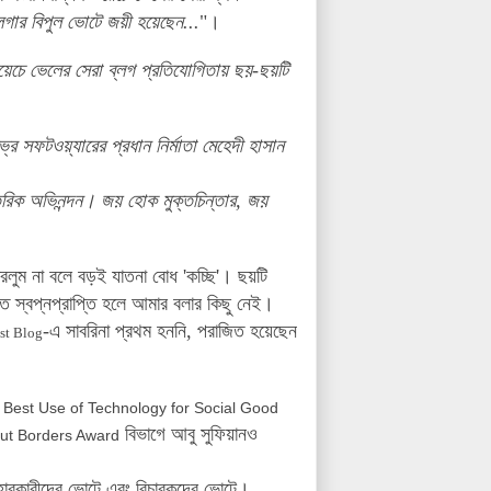
্লগার বিপুল ভোটে জয়ী হয়েছেন...
"।
য়েচে ভেলের সেরা ব্লগ প্রতিযোগিতায় ছয়-ছয়টি
্র সফটওয়্যারের প্রধান নির্মাতা মেহেদী হাসান
রিক অভিনন্দন। জয় হোক মুক্তচিন্তার, জয়
পারলুম না বলে বড়ই যাতনা বোধ 'কচ্ছি'।
ছয়টি
 স্বপ্নপ্রাপ্তি হলে আমার বলার কিছু নেই।
-এ সাবরিনা প্রথম হননি, পরাজিত হয়েছেন
st Blog
Best Use of Technology for Social Good
বিভাগে আবু সুফিয়ানও
ut Borders Award
যবহারকারীদের ভোটে এবং বিচারকদের ভোটে।