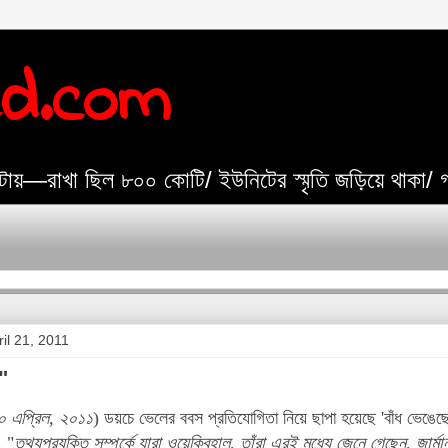
ed.com
যেটায়—রাখা ছিল ৮০০ কোটি/ ইউনিটের স্মৃতি জড়িয়ে থাকা/
il 21, 2011
"
০ এপ্রিল, ২০১১
) ডয়চে ভেলের ববস প্রতিযোগিতা নিয়ে ছাপা হয়েছে 'বাঁধ ভেঙেছে
, "
তথ্যপ্রযুক্তি সম্পর্কে যারা ওয়েকিবহাল, তাঁরা এরই মধ্যে জেনে গেছেন, জার্