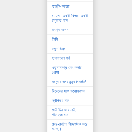
হাতুড়ি-ভাইয়া
রাহেলা: একটা বিস্ময়, একটা
চাবুকের নাম!
স্বপ্ন নেবেন...
তিনি
হলুদ ডিম্ব
হাসপাতাল পর্ব
ওড়নাসমগ্র এবং কলার
খোসা
নরমূত্র এবং মুত্র বিসর্জন!
বিবেকের সঙ্গে কথোপকথন
স্থাপনার নাম...
সেই দিন আর নাই,
শাহাদুজ্জামান
চোর-চোট্টায় বিদেশটাও ভরে
যাচ্ছে।