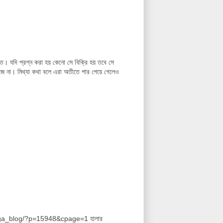
তে। যদি প্রশ্ন করা হয় কেনো সে বিক্রি হয় তবে সে
 কাজে না। মিথ্যা কথা বলে এরা অতীতে পার পেয়ে গেলেও
/banga_blog/?p=15948&cpage=1 হালার