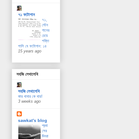
৭১ ফটোগান
৭১,
স্টেন
গানের
চেয়ে
শক্তি
শালি যে ফটোগান: ১৪
15 years ago
সহজি লেখালেখি
সহজি লেখালেখি
কার খাবার কে খায়!
3 weeks ago
sawkat's blog
প্রবা
সের
দিনরা