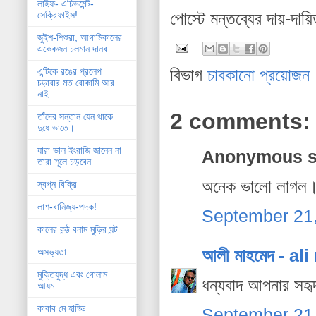
লাইফ- এচিভমেন্ট-
পোস্টে মন্তব্যের দায়-দায়
সেক্রিফাইস!
জুইশ-শিশুরা, আগামিকালের
একেকজন চলমান দানব
বিভাগ
চাবকানো প্রয়োজন
এন্টিকে রঙের প্রলেপ
চড়াবার মত বোকামি আর
নাই
2 comments:
তাঁদের সন্তান যেন থাকে
দুধে ভাতে।
যারা ভাল ইংরাজি জানেন না
Anonymous sa
তারা শূলে চড়বেন
অনেক ভালো লাগল।
স্বপ্ন বিক্রি
লাশ-বানিজ্য-পদক!
September 21,
কালের কন্ঠ বনাম মুড়ির ঘন্ট
আলী মাহমেদ - a
অসভ্যতা
মুক্তিযুদ্ধ এবং গোলাম
ধন্যবাদ আপনার সহৃ
আযম
কাবাব মে হাড্ডি
September 21,