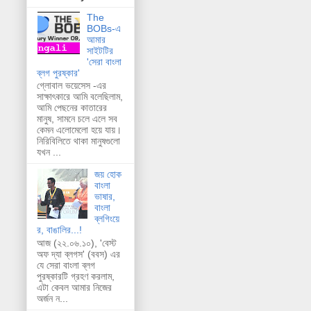
The
BOBs-এ
আমার
সাইটটির
'সেরা বাংলা
ব্লগ পুরষ্কার'
গ্লোবাল ভয়েসেস -এর
সাক্ষাৎকারে আমি বলেছিলাম,
আমি পেছনের কাতারের
মানুষ, সামনে চলে এলে সব
কেমন এলোমেলো হয়ে যায়।
নিরিবিলিতে থাকা মানুষগুলো
যখন ...
জয় হোক
বাংলা
ভাষার,
বাংলা
ব্লগিংয়ে
র, বাঙালির...!
আজ (২২.০৬.১০), 'বেস্ট
অফ দ্যা ব্লগস' (ববস) এর
যে সেরা বাংলা ব্লগ
পুরষ্কারটি গ্রহণ করলাম,
এটা কেবল আমার নিজের
অর্জন ন...