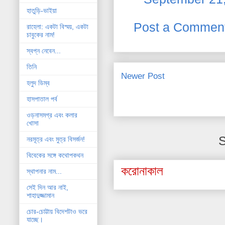
হাতুড়ি-ভাইয়া
Post a Commen
রাহেলা: একটা বিস্ময়, একটা
চাবুকের নাম!
স্বপ্ন নেবেন...
তিনি
Newer Post
হলুদ ডিম্ব
হাসপাতাল পর্ব
ওড়নাসমগ্র এবং কলার
খোসা
S
নরমূত্র এবং মুত্র বিসর্জন!
বিবেকের সঙ্গে কথোপকথন
করোনাকাল
স্থাপনার নাম...
সেই দিন আর নাই,
শাহাদুজ্জামান
চোর-চোট্টায় বিদেশটাও ভরে
যাচ্ছে।