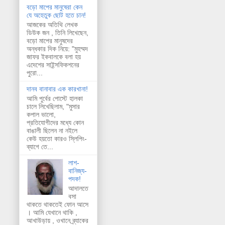
বড়ো মাপের মানুষেরা কেন
যে অহেতুক ছোট হতে চান!
আজকের অতিথি লেখক
ডিউক জন , তিনি লিখেছেন,
বড়ো মাপের মানুষদের
অন্ধকার দিক নিয়ে: "মুহম্মদ
জাফর ইকবালকে বলা হয়
এদেশের সাইন্সফিকশনের
পুরো...
দানব বানাবার এক কারখানা!
আমি পুর্বের পোস্টে হালকা
চালে লিখেছিলাম, "মুসার
কপাল ভালো,
প্রতিযোগীদের মধ্যে কোন
বাঙালী ছিলেন না নইলে
কেউ হয়তো কারও স্লিপিং-
ব্যাগে তে...
লাশ-
বানিজ্য-
পদক!
আদালতে
বসা
থাকতে থাকতেই ফোন আসে
। আমি যেখানে থাকি ,
আখাউড়ায় , ওখানে ব্র্যাকের