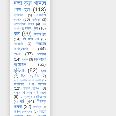
ইচ্ছা মৃত্যু থাকলে
বেশ হত
(113)
একালের
ইসরাইল
(5)
প্রলাপ
(20)
এলিয়েন
(2)
এলোমেলো ভাবনা
(4)
এসব
কনক পুরুষ
(10)
নিয়েই
(1)
কষ্ট
(99)
কালের কন্ঠ
(14)
কী মায়া গো
(9)
ক্ষমতার
কোরবানি
(4)
অপব্যবহার
(44)
ক্ষোভ
(37)
খোদেজা
চাবকানো
(14)
গাতক
(3)
প্রয়োজন
(53)
চুতিয়া
(82)
ছফা
(7)
জিরো ক্রেডিট
(7)
জিরো ক্রেডিট/ ন্যানো ক্রেডিট
(1)
জীবনটাই যখন নিলামে
(12)
তিতলি তুমিও
(8)
থাকুম না আর এই দেশে
(9)
দু:স্বপ্নের ফেরিওয়ালা
ধর্ম
(44)
নিজস্ব
(4)
ভাবনা
(32)
নিশিগন্ধা
(1)
ন্যানো
নিষিদ্ধ জ্যোৎস্না
(3)