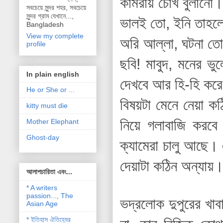
কামরায় চোখ বুলানো।
সবচেয়ে সুন্দর শহর, সবচেয়ে
সুন্দর গ্রাম যেখানে...,
ভালই তো, ইনি তাহলে
Bangladesh
View my complete
অরি আল্লা, ঘটনা তো 
profile
ছবি! মাবুদ, মনের ভ
In plain english
দেখবে আর হি-হি কর
He or She or ...
বিষয়টা মেনে নেয়া ক
kitty must die
নিয়ে গলাবাজি করব
Mother Elephant
Ghost-day
ক্যামেরা চালু আছে। এ
দেয়াটা কঠিন অন্যায়
আলাপচারিতা এবং...
* A writers
passion..., The
ভদ্রলোক দুপুরের খাব
Asian Age
* ইতিহাস ঐতিহ্যের