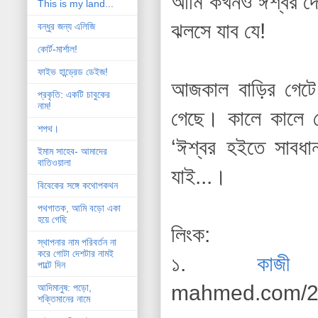
আমি কখনও ঈশ্বর দেখ
This is my land...
ঝলসে যাব যে!
বন্ধুর জন্য এলিজি
কোর্ট-মার্শাল!
ফাইভ হান্ড্রেড ডেইজ!
আজকাল বাড়ির গেটে 
প্রকৃতি: একটি চাবুকের
নাম!
গেছে। কালে কালে দ
শপথ।
‘ঈশ্বর হইতে সাবধা
ইমাম সাহেব- আমাদের
বাতিওয়ালা
যাই...।
বিবেকের সঙ্গে কথোপকথন
পথগাতক, আমি বড়ো একা
হয়ে গেছি
লিংক:
স্থাপনার নাম পরিবর্তন না
করে গোটা দেশটার নামই
১.
কাজ
পাল্টে দিন
mahmed.com/20
আদিমানুষ: পড়ো,
শক্তিমানের নামে