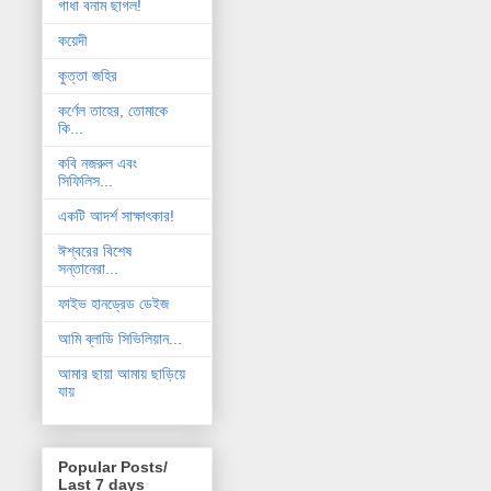
গাধা বনাম ছাগল!
কয়েদী
কুত্তা জহির
কর্ণেল তাহের, তোমাকে
কি...
কবি নজরুল এবং
সিফিলিস...
একটি আদর্শ সাক্ষাৎকার!
ঈশ্বরের বিশেষ
সন্তানেরা...
ফাইভ হানড্রেড ডেইজ
আমি ব্লাডি সিভিলিয়ান...
আমার ছায়া আমায় ছাড়িয়ে
যায়
Popular Posts/
Last 7 days