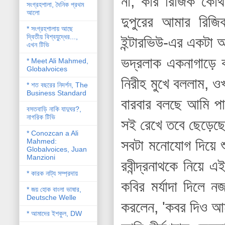
না, কার রিজিক কো
সংগ্রহশালা, দৈনিক প্রথম
আলো
দুপুরের আমার রিজ
* সংগ্রহশালায় আছে
দ্বিতীয় বিশ্বযু্দ্ধের...,
ইন্টারভিউ-এর একটা
এখন টিভি
ভদ্রলাক একনাগাড়ে 
* Meet Ali Mahmed,
Globalvoices
নিরীহ মুখে বললাম, ওখ
* শত বছরের নিদর্শন, The
Business Standard
বারবার বলছে আমি পা
বসতবাড়ি নাকি যাদুঘর?,
নাগরিক টিভি
সই রেখে তবে ছেড়েছ
* Conozcan a Ali
Mahmed:
সবটা মনোযোগ দিয়ে শ
Globalvoices, Juan
Manzioni
রবীন্দ্রনাথকে নিয়ে 
* কারক নাট্য সম্প্রদায়
কবির মর্যাদা দিলে
* জয় হোক বাংলা ভাষার,
Deutsche Welle
করলেন, 'কবর দিও আ
* আমাদের ইশকুল, DW