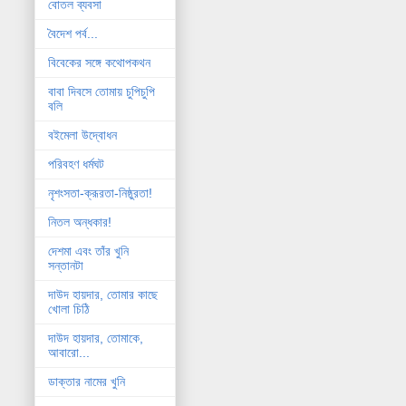
বোতল ব্যবসা
বৈদেশ পর্ব...
বিবেকের সঙ্গে কথোপকথন
বাবা দিবসে তোমায় চুপিচুপি
বলি
বইমেলা উদ্বোধন
পরিবহণ ধর্মঘট
নৃশংসতা-ক্রূরতা-নিষ্ঠুরতা!
নিতল অন্ধকার!
দেশমা এবং তাঁর খুনি
সন্তানটা
দাউদ হায়দার, তোমার কাছে
খোলা চিঠি
দাউদ হায়দার, তোমাকে,
আবারো...
ডাক্তার নামের খুনি