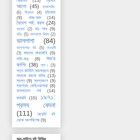
প্রথম
ক্রেডিট
(13)
আলো
(45)
ফাজলামি-
বইমেলা
(6)
ফ্রিডম
(4)
(9)
বাজ-অফ
(14)
বৈদেশ পর্ব: ববস
(24)
বড় সাধ
(9)
ব্যবসা
(2)
ভাঁড়
(5)
ভালবাসা দিবস
(2)
ভাললাগা
(84)
ভাললাগার বই
(5)
মওদুদী
মমতায় মাখামাখি
(9)
(3)
শুভ'র
লাউ-কদু
(8)
ব্লগিং
(36)
শ্লা।
(3)
সত্য কাহিনি অবলম্বনে
(9)
সাদাকে কালো বলিব
(13)
স্বপ্ন
(9)
স্বপ্নভংগ
(9)
স্বপ্নের ফেরিওয়ালারা
(8)
হাসপাতাল পর্ব
(14)
১৯৭১:
হুদাহুদি
(15)
প্রসব বেদনা
(111)
‘কয়েদি’ বই
থেকে অংশবিশেষ
(9)
অন-লাইনে বই বিক্রি