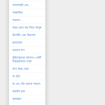
সালতামামি এবং...
সমকামিতা
সভ্যতা...
ঘরের ছেলে ঘরে ফিরে আসুক
রিপোটিং এবং ফিকশন!
রূপান্তর!
রক্তের দাগ
মুক্তিযুদ্ধের আবেগও একটি
বিক্রয়যোগ্য পণ্য!
মা'র কাছে ফেরা
মা হাতি
মা এবং তাঁর অদেখা সন্তান
মহামতি ছফা
ব্যবচ্ছেদ