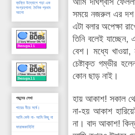
আমি দীর্ঘশ্বাস ফে
ব্যক্তি উদ্যোগে গড়া এক
সংগ্রহশালা: দৈনিক প্রথম
সময়ে নজরুল এর দশ 
আলো
এটা বলার অপেক্ষা রাখ
তিনি বলেই যাচ্ছেন
বেশ। মধ্যে খাওয়া, 
চেষ্টাকৃত গম্ভীর হ
কোন ছাড় নাই।
হায় আকাশ! সকাল থে
পছন্দের লেখা
পায়ের নীচে সর্ষে।
না-হয় আকাশ হারিয়
আমি কেউ না- আমি কিছু না
না। বাদ আকাশ!
কিন
ফারাজকাহিনি!